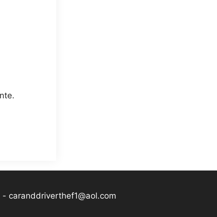
nte.
-
caranddriverthef1@aol.com