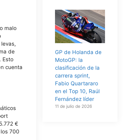
Lo malo
o
 levas,
ema de
GP de Holanda de
.
Esto
MotoGP: la
en cuenta
clasificación de la
carrera sprint,
Fabio Quartararo
en el Top 10, Raúl
Fernández líder
11 de julio de 2026
áticos
ort
5.772 €
 los 700