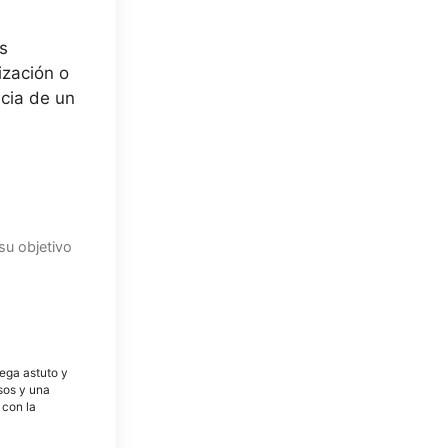
s
ización o
icia de un
su objetivo
tega astuto y
osos y una
 con la