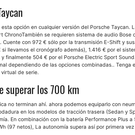
 Taycan
 esta opción en cualquier versión del Porsche Taycan. 
rt Chrono
También se requieren sistema de audio Bose 
 Cuente con 972 € sólo por la transmisión E-Shift y sus
 si llevamos el cronógrafo además), 1.416 € por el sist
 y finalmente 504 € por el Porsche Electric Sport Sound
onal dependiendo de las opciones combinadas.
. Tenga 
virtual de serie.
e superar los 700 km
trica no terminan ahí. ahora podemos
equiparlo con neum
rodadura
en los modelos de tracción trasera (Sedan y Sp
mía
. En combinación con la batería Performance Plus a 
Wh (97 netos),
La autonomía supera así por primera vez