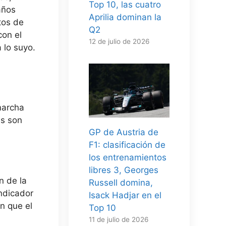
Top 10, las cuatro
años
Aprilia dominan la
tos de
Q2
on el
12 de julio de 2026
 lo suyo.
marcha
as son
GP de Austria de
F1: clasificación de
los entrenamientos
libres 3, Georges
n de la
Russell domina,
ndicador
Isack Hadjar en el
n que el
Top 10
11 de julio de 2026