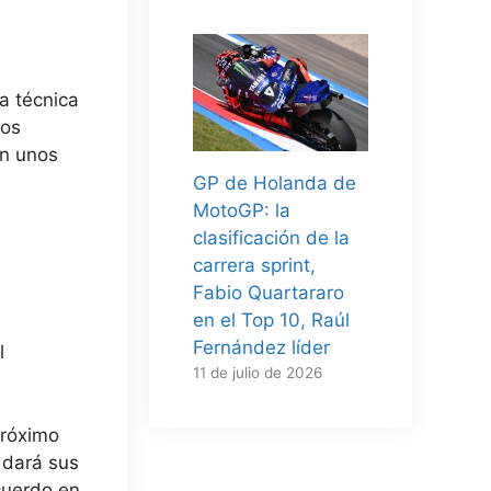
a técnica
los
en unos
GP de Holanda de
MotoGP: la
clasificación de la
carrera sprint,
Fabio Quartararo
en el Top 10, Raúl
Fernández líder
l
11 de julio de 2026
próximo
 dará sus
acuerdo en