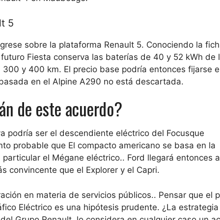
t 5
egrese
sobre la plataforma Renault 5. Conociendo la fich
uturo Fiesta conserva las baterías de 40 y 52 kWh
de 
re 300 y 400 km.
El precio base podría entonces fijarse 
 basada en el Alpine A290 no está descartada.
án de este acuerdo?
a podría ser
el descendiente eléctrico del Focus
que
anto probable que
El compacto americano se basa en la
articular el Mégane eléctrico.
. Ford llegará entonces a
convincente que el Explorer y el Capri.
ción en materia de servicios públicos.
. Pensar que el 
fico Eléctrico es una hipótesis prudente. ¿La estrategia
l del Grupo Renault, lo considera en cualquier caso un 