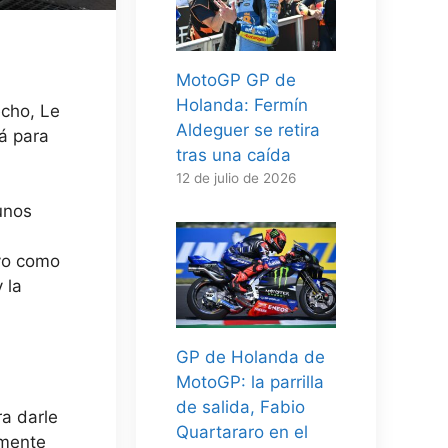
MotoGP GP de
Holanda: Fermín
echo, Le
Aldeguer se retira
á para
tras una caída
12 de julio de 2026
unos
ivo como
 la
GP de Holanda de
MotoGP: la parrilla
de salida, Fabio
ra darle
Quartararo en el
amente