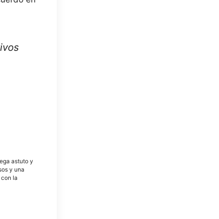
ivos
tega astuto y
osos y una
 con la