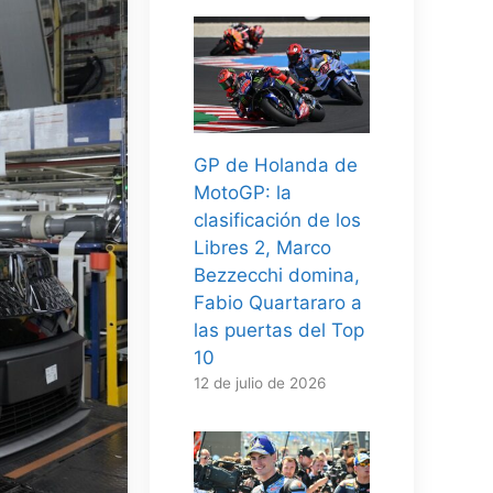
GP de Holanda de
MotoGP: la
clasificación de los
Libres 2, Marco
Bezzecchi domina,
Fabio Quartararo a
las puertas del Top
10
12 de julio de 2026