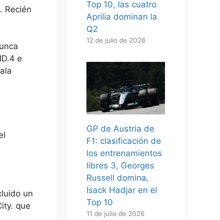
Top 10, las cuatro
. Recién
Aprilia dominan la
Q2
12 de julio de 2026
nunca
ID.4 e
ala
GP de Austria de
el
F1: clasificación de
los entrenamientos
libres 3, Georges
Russell domina,
Isack Hadjar en el
cluido un
Top 10
ity.
que
11 de julio de 2026