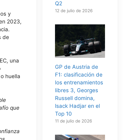
Q2
12 de julio de 2026
dos y
 en 2023,
cia.
s de
WEC, una
GP de Austria de
o
F1: clasificación de
do huella
los entrenamientos
libres 3, Georges
Russell domina,
ple
Isack Hadjar en el
afío que
Top 10
11 de julio de 2026
onfianza
os