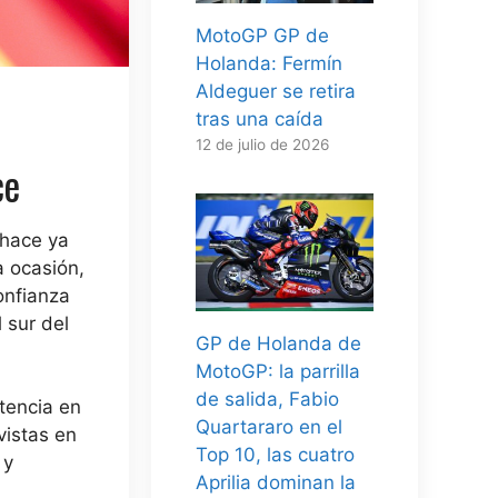
MotoGP GP de
Holanda: Fermín
Aldeguer se retira
tras una caída
12 de julio de 2026
ce
 hace ya
a ocasión,
onfianza
 sur del
GP de Holanda de
MotoGP: la parrilla
de salida, Fabio
stencia en
Quartararo en el
vistas en
Top 10, las cuatro
 y
Aprilia dominan la