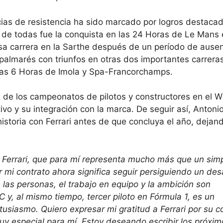
ias de resistencia ha sido marcado por logros destaca
 de todas fue la conquista en las 24 Horas de Le Mans
osa carrera en la Sarthe después de un período de ausen
palmarés con triunfos en otras dos importantes carrera
 las 6 Horas de Imola y Spa-Francorchamps.
 de los campeonatos de pilotos y constructores en el 
tivo y su integración con la marca. De seguir así, Antoni
istoria con Ferrari antes de que concluya el año, dejan
Ferrari, que para mí representa mucho más que un sim
 mi contrato ahora significa seguir persiguiendo un des
 las personas, el trabajo en equipo y la ambición son
C y, al mismo tiempo, tercer piloto en Fórmula 1, es un
usiasmo. Quiero expresar mi gratitud a Ferrari por su c
uy especial para mí. Estoy deseando escribir los próxim