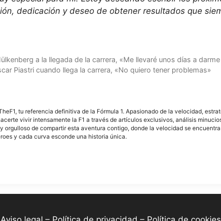
pasión, dedicación y deseo de obtener resultados que si
ülkenberg a la llegada de la carrera, «Me llevaré unos días a darm
car Piastri cuando llega la carrera, «No quiero tener problemas»
F1, tu referencia definitiva de la Fórmula 1. Apasionado de la velocidad, estra
acerte vivir intensamente la F1 a través de artículos exclusivos, análisis minuci
y orgulloso de compartir esta aventura contigo, donde la velocidad se encuentra
éroes y cada curva esconde una historia única.
-
Aviso legal – Política de privacidad – Política de cookies