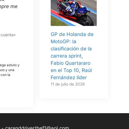
empre me
GP de Holanda de
e cuenta»
MotoGP: la
clasificación de la
carrera sprint,
Fabio Quartararo
tega astuto y
en el Top 10, Raúl
osos y una
 con la
Fernández líder
11 de julio de 2026
-
caranddriverthef1@aol.com