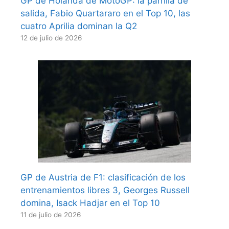
GP de Holanda de MotoGP: la parrilla de
salida, Fabio Quartararo en el Top 10, las
cuatro Aprilia dominan la Q2
12 de julio de 2026
GP de Austria de F1: clasificación de los
entrenamientos libres 3, Georges Russell
domina, Isack Hadjar en el Top 10
11 de julio de 2026