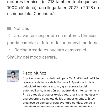
motores térmicos (el 718 también tenía que ser
100% eléctrico),
una llegada en 2027 o 2028 no
es imposible
. Continuará.
Categorías
Noticias
Un avance inesperado en motores térmicos
podría cambiar el futuro del automóvil moderno
iRacing Arcade es nuestro campus: el
SimCity del modo carrera.
Paco Muñoz
Soy Paco, redactor dedicado para CarAndDriverTheF1, tu
referencia definitiva de la Fórmula 1. Apasionado de la
velocidad, estratega astuto y gran admirador del
automovilismo, mi misión es hacerte vivir intensamente la
F1 a través de artículos exclusivos, análisis minuciosos y
una cobertura completa de los grandes eventos. Estoy
orgulloso de compartir esta aventura contigo, donde la
velocidad se encuentra con la tecnología, donde los