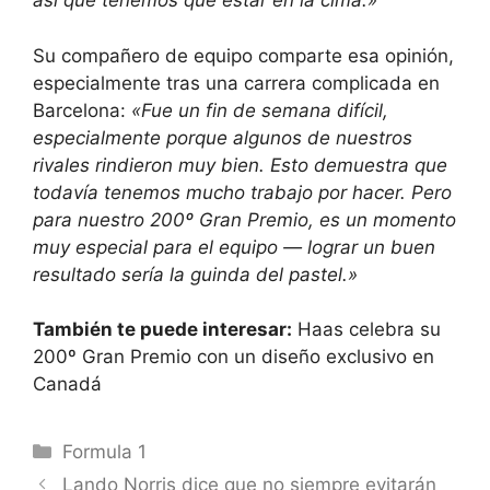
así que tenemos que estar en la cima.»
Su compañero de equipo comparte esa opinión,
especialmente tras una carrera complicada en
Barcelona:
«Fue un fin de semana difícil,
especialmente porque algunos de nuestros
rivales rindieron muy bien. Esto demuestra que
todavía tenemos mucho trabajo por hacer. Pero
para nuestro 200º Gran Premio, es un momento
muy especial para el equipo — lograr un buen
resultado sería la guinda del pastel.»
También te puede interesar:
Haas celebra su
200º Gran Premio con un diseño exclusivo en
Canadá
Categorías
Formula 1
Lando Norris dice que no siempre evitarán