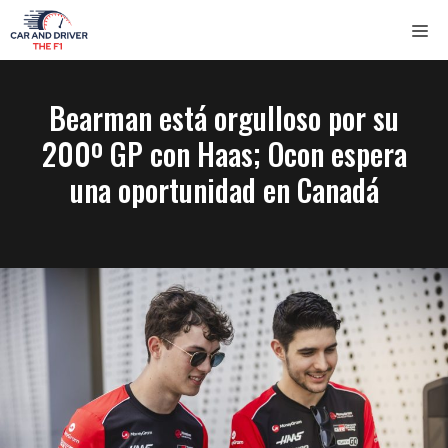
Saltar
ME
al
contenido
Bearman está orgulloso por su
200º GP con Haas; Ocon espera
una oportunidad en Canadá