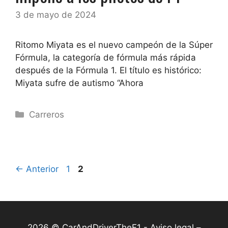
3 de mayo de 2024
Ritomo Miyata es el nuevo campeón de la Súper
Fórmula, la categoría de fórmula más rápida
después de la Fórmula 1. El título es histórico:
Miyata sufre de autismo “Ahora
Categorías
Carreros
Página
Página
←
Anterior
1
2
2026 © CarAndDriverTheF1 -
Aviso legal –