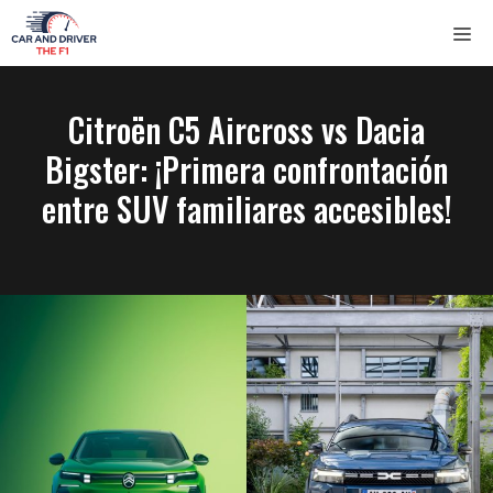
Saltar
ME
al
contenido
Citroën C5 Aircross vs Dacia
Bigster: ¡Primera confrontación
entre SUV familiares accesibles!