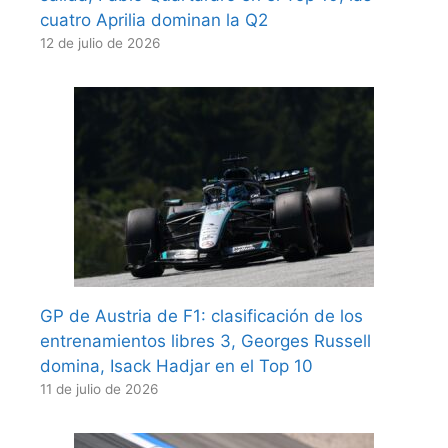
cuatro Aprilia dominan la Q2
12 de julio de 2026
GP de Austria de F1: clasificación de los
entrenamientos libres 3, Georges Russell
domina, Isack Hadjar en el Top 10
11 de julio de 2026