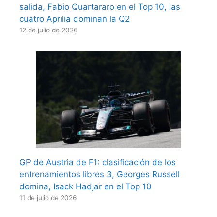
salida, Fabio Quartararo en el Top 10, las
cuatro Aprilia dominan la Q2
12 de julio de 2026
GP de Austria de F1: clasificación de los
entrenamientos libres 3, Georges Russell
domina, Isack Hadjar en el Top 10
11 de julio de 2026