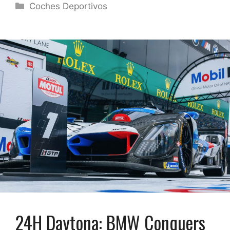
Categorías
Coches Deportivos
24H Daytona: BMW Conquers