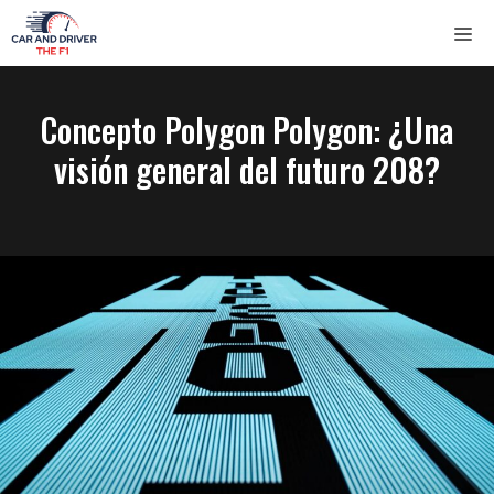
Saltar
ME
al
contenido
Concepto Polygon Polygon: ¿Una
visión general del futuro 208?