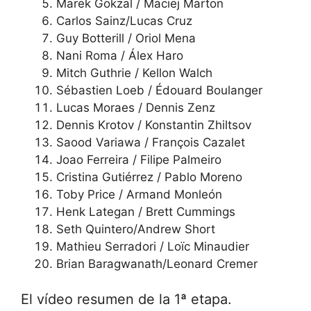
Marek Gökzal / Maciej Marton
Carlos Sainz/Lucas Cruz
Guy Botterill / Oriol Mena
Nani Roma / Álex Haro
Mitch Guthrie / Kellon Walch
Sébastien Loeb / Édouard Boulanger
Lucas Moraes / Dennis Zenz
Dennis Krotov / Konstantin Zhiltsov
Saood Variawa / François Cazalet
Joao Ferreira / Filipe Palmeiro
Cristina Gutiérrez / Pablo Moreno
Toby Price / Armand Monleón
Henk Lategan / Brett Cummings
Seth Quintero/Andrew Short
Mathieu Serradori / Loïc Minaudier
Brian Baragwanath/Leonard Cremer
El vídeo resumen de la 1ª etapa.