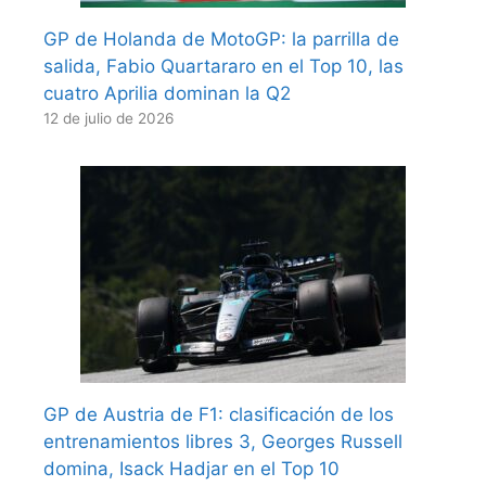
GP de Holanda de MotoGP: la parrilla de
salida, Fabio Quartararo en el Top 10, las
cuatro Aprilia dominan la Q2
12 de julio de 2026
GP de Austria de F1: clasificación de los
entrenamientos libres 3, Georges Russell
domina, Isack Hadjar en el Top 10