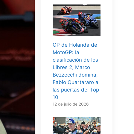
GP de Holanda de
MotoGP: la
clasificación de los
Libres 2, Marco
Bezzecchi domina,
Fabio Quartararo a
las puertas del Top
10
12 de julio de 2026