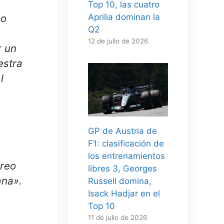
Top 10, las cuatro
no
Aprilia dominan la
Q2
12 de julio de 2026
r un
estra
l
GP de Austria de
F1: clasificación de
los entrenamientos
Creo
libres 3, Georges
ana».
Russell domina,
Isack Hadjar en el
Top 10
11 de julio de 2026