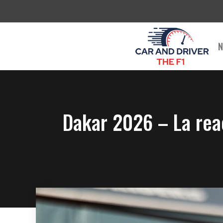
Saltar
al
contenido
N
Dakar 2026 – La reac