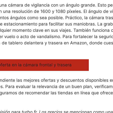
una cámara de vigilancia con un ángulo grande. Esto pe
 una resolución de 1600 y 1080 píxeles. El ángulo de v
ntos ángulos como sea posible. Práctico, la cámara tra
 estacionamiento para facilitar sus maniobras. La gra
alquier momento clave en sus viajes. También funciona
er vuelo o acto de vandalismo. Para fortalecer la segur
ra de tablero delantera y trasera en Amazon, donde cu
oferta en la cámara frontal y trasera
iente las mejores ofertas y descuentos disponibles e
es. Para evaluar la relevancia de un buen plan, verifica
aseguramos de recomendar las tiendas en línea que ofrece
sión para turbo.fr. Los precios se mencionan como una