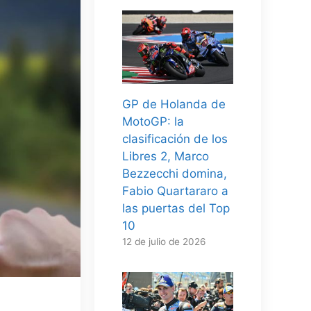
GP de Holanda de
MotoGP: la
clasificación de los
Libres 2, Marco
Bezzecchi domina,
Fabio Quartararo a
las puertas del Top
10
12 de julio de 2026