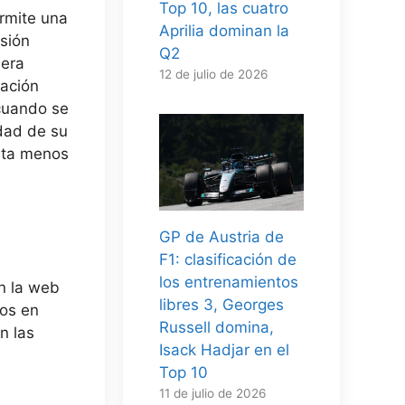
Top 10, las cuatro
rmite una
Aprilia dominan la
isión
Q2
sera
12 de julio de 2026
bación
 cuando se
idad de su
esta menos
GP de Austria de
F1: clasificación de
los entrenamientos
n la web
libres 3, Georges
mos en
Russell domina,
n las
Isack Hadjar en el
Top 10
11 de julio de 2026