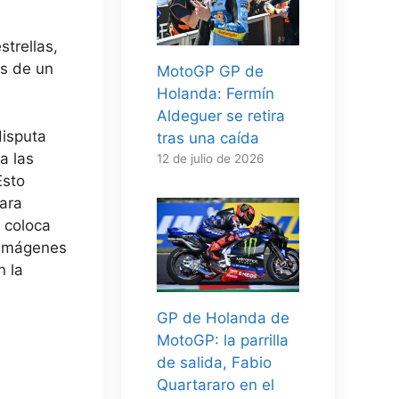
trellas,
as de un
MotoGP GP de
Holanda: Fermín
Aldeguer se retira
disputa
tras una caída
a las
12 de julio de 2026
Esto
para
 coloca
r imágenes
n la
GP de Holanda de
MotoGP: la parrilla
de salida, Fabio
Quartararo en el