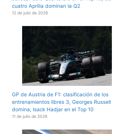
cuatro Aprilia dominan la Q2
12 de julio de 2026
GP de Austria de F1: clasificación de los
entrenamientos libres 3, Georges Russell
domina, Isack Hadjar en el Top 10
11 de julio de 2026