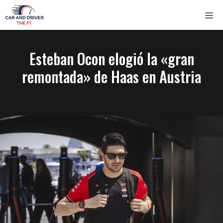
Saltar
ME
al
contenido
Esteban Ocon elogió la «gran
remontada» de Haas en Austria