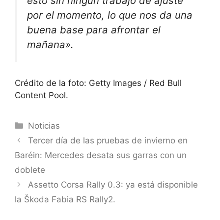
esto sin ningún trabajo de ajuste
por el momento, lo que nos da una
buena base para afrontar el
mañana».
Crédito de la foto: Getty Images / Red Bull
Content Pool.
Categorías
Noticias
Tercer día de las pruebas de invierno en
Baréin: Mercedes desata sus garras con un
doblete
Assetto Corsa Rally 0.3: ya está disponible
la Škoda Fabia RS Rally2.