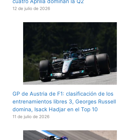
cuatro Aprilia dominan la Q2
12 de julio de 2026
GP de Austria de F1: clasificación de los
entrenamientos libres 3, Georges Russell
domina, Isack Hadjar en el Top 10
11 de julio de 2026