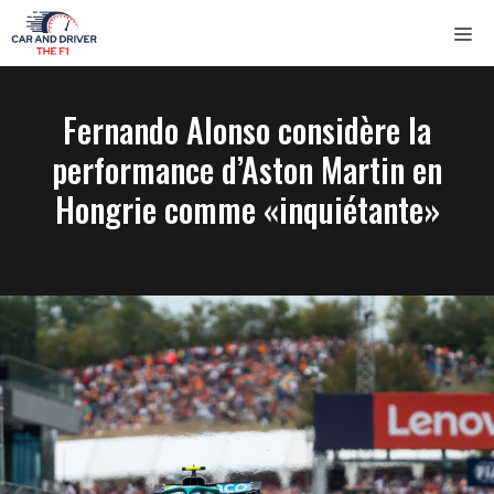
Saltar
ME
al
contenido
Fernando Alonso considère la
performance d’Aston Martin en
Hongrie comme «inquiétante»