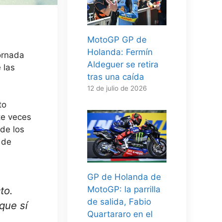
MotoGP GP de
Holanda: Fermín
ornada
Aldeguer se retira
 las
tras una caída
12 de julio de 2026
to
te veces
de los
 de
GP de Holanda de
to
.
MotoGP: la parrilla
de salida, Fabio
 que sí
Quartararo en el