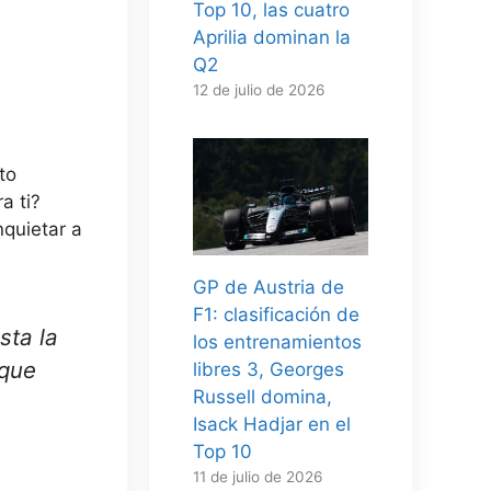
Top 10, las cuatro
Aprilia dominan la
Q2
12 de julio de 2026
to
a ti?
quietar a
GP de Austria de
F1: clasificación de
sta la
los entrenamientos
que
libres 3, Georges
Russell domina,
Isack Hadjar en el
Top 10
11 de julio de 2026