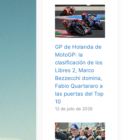
GP de Holanda de
MotoGP: la
clasificación de los
Libres 2, Marco
Bezzecchi domina,
Fabio Quartararo a
las puertas del Top
10
12 de julio de 2026