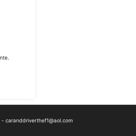
nte.
-
caranddriverthef1@aol.com