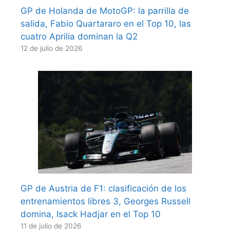
GP de Holanda de MotoGP: la parrilla de
salida, Fabio Quartararo en el Top 10, las
cuatro Aprilia dominan la Q2
12 de julio de 2026
GP de Austria de F1: clasificación de los
entrenamientos libres 3, Georges Russell
domina, Isack Hadjar en el Top 10
11 de julio de 2026