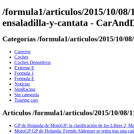
/formula1/articulos/2015/10/08
ensaladilla-y-cantata - CarAn
Categorías /formula1/articulos/2015/10/08
Carreros
Coches
Coches Deportivos
Extreme E
Formula 1
Formula E
Noticias
SimRacing
Sin categoría
Touring cars
Artículos /formula1/articulos/2015/10/08/
GP de Holanda de MotoGP: la clasificación de los Libres 2, Ma
MotoGP GP de Holanda: Fermín Aldeguer se retira tras una caí