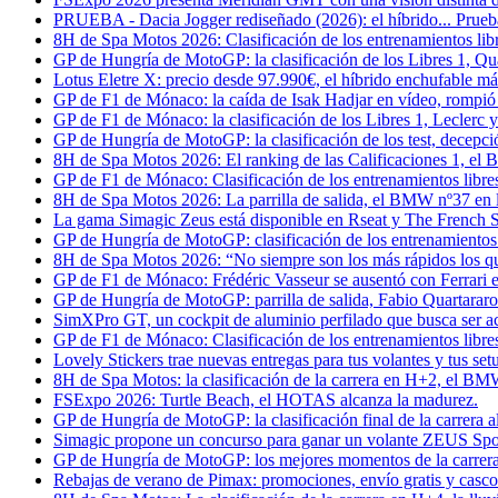
PRUEBA - Dacia Jogger rediseñado (2026): el híbrido... Prueb
8H de Spa Motos 2026: Clasificación de los entrenamientos libr
GP de Hungría de MotoGP: la clasificación de los Libres 1, Qu
Lotus Eletre X: precio desde 97.990€, el híbrido enchufable más
GP de F1 de Mónaco: la caída de Isak Hadjar en vídeo, rompió
GP de F1 de Mónaco: la clasificación de los Libres 1, Leclerc
GP de Hungría de MotoGP: la clasificación de los test, decepci
8H de Spa Motos 2026: El ranking de las Calificaciones 1, el 
GP de F1 de Mónaco: Clasificación de los entrenamientos libre
8H de Spa Motos 2026: La parrilla de salida, el BMW nº37 en l
La gama Simagic Zeus está disponible en Rseat y The French S
GP de Hungría de MotoGP: clasificación de los entrenamientos li
8H de Spa Motos 2026: “No siempre son los más rápidos los q
GP de F1 de Mónaco: Frédéric Vasseur se ausentó con Ferrari 
GP de Hungría de MotoGP: parrilla de salida, Fabio Quartararo
SimXPro GT, un cockpit de aluminio perfilado que busca ser a
GP de F1 de Mónaco: Clasificación de los entrenamientos libres
Lovely Stickers trae nuevas entregas para tus volantes y tus set
8H de Spa Motos: la clasificación de la carrera en H+2, el BMW
FSExpo 2026: Turtle Beach, el HOTAS alcanza la madurez.
GP de Hungría de MotoGP: la clasificación final de la carrera 
Simagic propone un concurso para ganar un volante ZEUS Spo
GP de Hungría de MotoGP: los mejores momentos de la carrera 
Rebajas de verano de Pimax: promociones, envío gratis y casco d