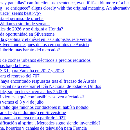
 y pantallas" can function as a sentence, even if it's a bit more of a hea
 "se enriquece" aligns closely with the original meaning. An alternati
iquece" seems best!</p>
sta el permiso de prueba
illiams este fin de semana
les de 2026 y se dirigirá a Honda?
da oportunidad en Silverstone
a gasolina y el diésel en las autopistas este verano
ilverstone después de los cero puntos de Austria
e híbrido más barato del mercado?
 de coches urbanos eléctricos a precios reducidos
s bajo la lluvia.
ón XXL para Yamaha en 2027 y 2028
ra el regreso del 707.
haya encontrado respuestas tras el fracaso de Austria
pecial para celebrar el Día Nacional de Estados Unidos
le, su precio se acerca a los 25.000€
l viernes: ¿qué combustibles se ven afectados?
 vemos el 3 y 4 de julio
n fallo que muchos conductores ni habían notado
karts Lego el domingo en Silverstone
 para su nueva era a partir de 2027
ificación al sprint, ¿Mercedes sigue siendo invencible?
, horarios y canales de televisión para Francia