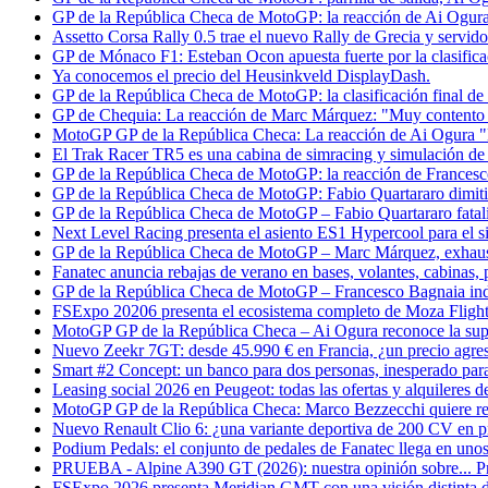
GP de la República Checa de MotoGP: la reacción de Ai Ogura t
Assetto Corsa Rally 0.5 trae el nuevo Rally de Grecia y servido
GP de Mónaco F1: Esteban Ocon apuesta fuerte por la clasifica
Ya conocemos el precio del Heusinkveld DisplayDash.
GP de la República Checa de MotoGP: la clasificación final de 
GP de Chequia: La reacción de Marc Márquez: "Muy contento c
MotoGP GP de la República Checa: La reacción de Ai Ogura "
El Trak Racer TR5 es una cabina de simracing y simulación de
GP de la República Checa de MotoGP: la reacción de Frances
GP de la República Checa de MotoGP: Fabio Quartararo dimitió 
GP de la República Checa de MotoGP – Fabio Quartararo fatalist
Next Level Racing presenta el asiento ES1 Hypercool para el s
GP de la República Checa de MotoGP – Marc Márquez, exhausto a
Fanatec anuncia rebajas de verano en bases, volantes, cabinas, 
GP de la República Checa de MotoGP – Francesco Bagnaia inde
FSExpo 20206 presenta el ecosistema completo de Moza Flight
MotoGP GP de la República Checa – Ai Ogura reconoce la supe
Nuevo Zeekr 7GT: desde 45.990 € en Francia, ¿un precio agresi
Smart #2 Concept: un banco para dos personas, inesperado para
Leasing social 2026 en Peugeot: todas las ofertas y alquileres 
MotoGP GP de la República Checa: Marco Bezzecchi quiere rev
Nuevo Renault Clio 6: ¿una variante deportiva de 200 CV en p
Podium Pedals: el conjunto de pedales de Fanatec llega en unos
PRUEBA - Alpine A390 GT (2026): nuestra opinión sobre... Pr
FSExpo 2026 presenta Meridian GMT con una visión distinta d