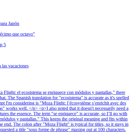
 para Japón
décimo que octavo”
op 5
a las vacaciones
Flight: el ecosistema se enriquece con módulos y pantallas," there
t. The Spanish translation for "ecosistema" is accurate as it's spelled
mpt I'm considering is "Moza Flight: l’écosystème s’enrichit avec des
s" works well. </p> <p>I also noted that it doesn't necessarily need a
ures the essence. The term "se enriquece" is accurate, so I’ll go with
módulos y pantallas." This keeps the original meaning and fits within
e end. The colon after "Moza Flight" is typical for titles, so it stays in
equested a title "sous forme de phrase" maxing out at 100 characters.