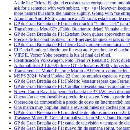
A title like "Moza Flight: el ecosistema se enriquece con módulos
ask for a sentence with verb subject. </p> <p>However, keeping
more natural but shifts the nuance slightly. Going with "se enr
Alquila un Audi RS 6 y conduce a 225 km/h: esta locura le cue
GP de Gran Bretaña de F1: una decoración “Union Jack” para W
Transferencia MotoGP: ¿Fabio Quartararo dejará Yamaha a fina
GP de Gran Bretaña de F1: Esteban Ocon quiere aprovechar ca
Precios de los combustibles: TotalEnergies bloquea el precio de l
GP de Gran Bretaña de F1: Pierre Gasly quiere recuperarse en S
El Dacia Sandero híbrido por fin está aquí: ¿realmente el coch
VIRPIL Vector Yoke presenta la luz al final del túnel.
Identificación Volkswagen. Polo Trend vs Renault 5 Five: duelo
Automobilista 2 1.6.9.9 ofrece GT de los años 2000 y trayectoria
Transferencias MotoGP: Jorge Martín - Ai Ogura, contrataci
MSFS 2024: World Update 22 abre los grandes espacios y prepa
GP de Gran Bretaña de F1: Frédéric Vasseur espera que Ferrari 
GP de Gran Bretaña de F1: Cadillac presenta una decoración es
Nuevo Cupra Raval: la pequeña batería de 37 kWh está disponib
Operación de combustible a precio de costo en Netto a partir de
Operación de combustible a precio de costo en Intermarché: nos
Una marca muy popular llama a revisión miles de coches por u
GP de Gran Bretaña de F1: un desfile de pilotos único con 22 
Traspaso MotoGP: Gresini formaliza a Joan Mir y Dani Holgado
GP de Gran Bretaña de F1: canal de televisión y tiempos de clas
GP de Gran Bretaña de F1: nuevo fin de semana sprint, programa