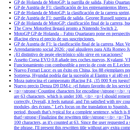
GP de Holanda de MotoGP: la parrilla de salida, Fabio Quartara
GP de Austria de F1: clasificación de los entrenamientos libre
GP de Holanda de MotoGP: la clasificación de la carrera sprint
GP de Austria de F1: parrilla de salida, George Russell supera
GP de Holanda de MotoGP: clasificación final de la carrera, bu
The Crew Motorfest llegará pronto a Nintendo Switch 2.
MotoGP GP de Holanda – Fabio Quartararo pone en perspectiva 
iRacing eleva el precio de sus suscripciones.
GP de Austria de F1: la clasificación final de la carrera, Max V
Arrendamiento social 2026: ¿qué alquileres para Alfa Romeo J
¿El distintivo de peaje electrónico sólo sirve en vacaciones?
Assetto Corsa EVO 0.8 añade tres coches nuevos, Kyalami, V
Funcionamiento con combustible a precio de coste en E.Leclerc l
Nuevo Ferrari Luce: es un éxito en China, los 88 ejemplares pr
Sorpresa, Hyundai podría dar la sucesión al Elantra y al i40 en 
Moza patrocina el campeonato iRacing F4, ¡35 000 $ en juego!
Nuevo precio Denza D9 DM-i: ¿el futuro favorito de los servici
<p><strong>Counting characters for encoding</strong></p> <p>L
are 63 characters, which is under 100. </p> <p>I should remember
correctly. Overall, it feels natural, and I'm satisfied with my 
modules, des écrans." Let's focus on the translation to Spanish.
period, though that’s typical for a complete sentence, which is 
that!<strong>Finalizing the rewritten title</strong></p> <p>The
100 characters, as it's counted at 63. Since the user requested a 
the phrase. I'll present this rewritten title without any extra 