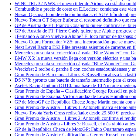
WINCTRL 32 NWS: el nuevo tiller de Airbus ya está disponibl
Combustible a precio de coste en E.Leclerc: comienza este viern
Nissan Qashqai Icon de edición limitada: el SUV híbrido al pre
Nuevo Totem GT Super Euforia: el restomod definitivo que re
GP de Austria de F1: Franco Colapinto quiere confirmar el bu
GP de Austria de F1: Pierre Gasly quiere que Alpine progrese en
¿Fernando Alonso vuelve a Alpine? El loco rumor de traspaso 
Nuevo Cupra Formentor VZ5: una incorporación que se mueve
Next Level Racing ES3 Elite presenta asientos de carreras en fi
Mercedes presenta su colección cápsula “Blue Wonder” con Ge
BMW X5: la nueva versión llega con versión eléctrica y una ba
Mercedes presenta su colección cápsula “Blue Wonder” con Ge
Wreckfest 2 recibe el parche 8 con coches estadounidenses y u
Gran Premio de Barcelona: Libres 3, Russell encabeza la clasif
DS N°8: ¿pronto una batería de tamaño intermedio para el cross
Asetek Racing Initium DD10: una base de 10 Nm que puede p
Gran Premio de España – Clasificación: George Russell en pol
Gran Premio de España: Victoria audaz de Lewis Hamilton con 
GP de MotoGP de República Checa: Jorge Martín cuenta con su 
Gran Premio de Austria – Libres 1: Antonelli marca el tono an
Nuevo Toyota Yaris Cross rediseñado: desde 29.500 €, precio
Gran Premio de Austria – Libres 2: Antonelli confirma el rend
Gran Premio de Austria - Libres 3: Russell, el más rápido antes d
GP de la República Checa de MotoGP: Fabio Quartararo espera
Gran Premio de Austria: Calificación – George Russell consigue