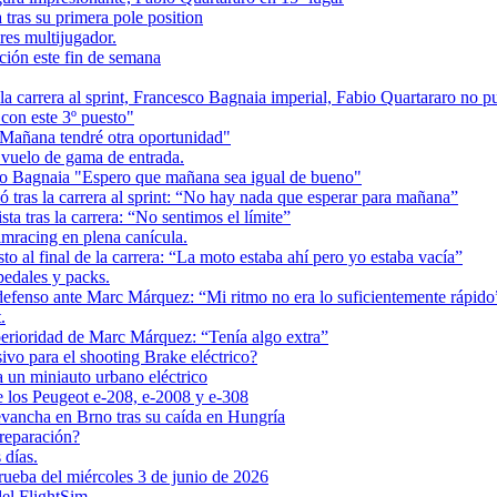
ras su primera pole position
res multijugador.
ción este fin de semana
la carrera al sprint, Francesco Bagnaia imperial, Fabio Quartararo no 
on este 3º puesto"
Mañana tendré otra oportunidad"
 vuelo de gama de entrada.
co Bagnaia "Espero que mañana sea igual de bueno"
tras la carrera al sprint: “No hay nada que esperar para mañana”
a tras la carrera: “No sentimos el límite”
imracing en plena canícula.
l final de la carrera: “La moto estaba ahí pero yo estaba vacía”
pedales y packs.
fenso ante Marc Márquez: “Mi ritmo no era lo suficientemente rápido
.
rioridad de Marc Márquez: “Tenía algo extra”
vo para el shooting Brake eléctrico?
 un miniauto urbano eléctrico
de los Peugeot e-208, e-2008 y e-308
ancha en Brno tras su caída en Hungría
reparación?
 días.
ueba del miércoles 3 de junio de 2026
el FlightSim.