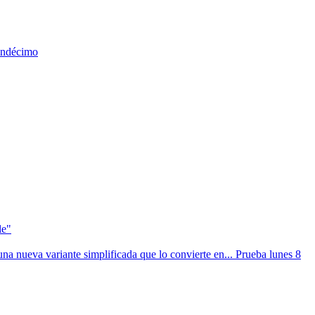
 undécimo
le"
na nueva variante simplificada que lo convierte en... Prueba lunes 8