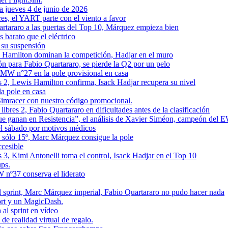
a jueves 4 de junio de 2026
es, el YART parte con el viento a favor
artararo a las puertas del Top 10, Márquez empieza bien
 barato que el eléctrico
 su suspensión
 y Hamilton dominan la competición, Hadjar en el muro
ón para Fabio Quartararo, se pierde la Q2 por un pelo
BMW n°27 en la pole provisional en casa
s 2, Lewis Hamilton confirma, Isack Hadjar recupera su nivel
a pole en casa
imracer con nuestro código promocional.
bres 2, Fabio Quartararo en dificultades antes de la clasificación
ue ganan en Resistencia”, el análisis de Xavier Siméon, campeón del
el sábado por motivos médicos
 sólo 15º, Marc Márquez consigue la pole
ccesible
 3, Kimi Antonelli toma el control, Isack Hadjar en el Top 10
ups.
 nº37 conserva el liderato
al sprint, Marc Márquez imperial, Fabio Quartararo no pudo hacer nada
rt y un MagicDash.
al sprint en vídeo
e realidad virtual de regalo.