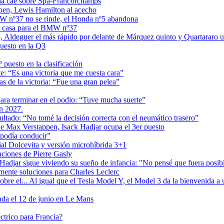
uvia cae sobre Spa-Francorchamps
ppen, Lewis Hamilton al acecho
MW nº37 no se rinde, el Honda nº5 abandona
 en casa para el BMW nº37
, Aldeguer el más rápido por delante de Márquez quinto y Quartararo
uesto en la Q3
puesto en la clasificación
 “Es una victoria que me cuesta cara”
 de la victoria: “Fue una gran pelea”
ra terminar en el podio: “Tuve mucha suerte”
en 2027.
tado: “No tomé la decisión correcta con el neumático trasero”
 de Max Verstappen, Isack Hadjar ocupa el 3er puesto
podía conducir”
cial Dolcevita y versión microhíbrida 3+1
aciones de Pierre Gasly
adjar sigue viviendo su sueño de infancia: "No pensé que fuera posib
mente soluciones para Charles Leclerc
e el... Al igual que el Tesla Model Y, el Model 3 da la bienvenida a u
ada el 12 de junio en Le Mans
ctrico para Francia?