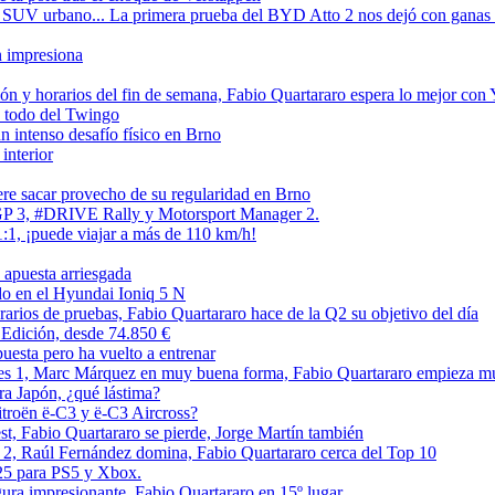
V urbano... La primera prueba del BYD Atto 2 nos dejó con ganas de 
n impresiona
ón y horarios del fin de semana, Fabio Quartararo espera lo mejor con
 todo del Twingo
intenso desafío físico en Brno
interior
e sacar provecho de su regularidad en Brno
GP 3, #DRIVE Rally y Motorsport Manager 2.
:1, ¡puede viajar a más de 110 km/h!
apuesta arriesgada
ado en el Hyundai Ioniq 5 N
arios de pruebas, Fabio Quartararo hace de la Q2 su objetivo del día
 Edición, desde 74.850 €
puesta pero ha vuelto a entrenar
bres 1, Marc Márquez en muy buena forma, Fabio Quartararo empieza m
ra Japón, ¿qué lástima?
itroën ë-C3 y ë-C3 Aircross?
st, Fabio Quartararo se pierde, Jorge Martín también
 2, Raúl Fernández domina, Fabio Quartararo cerca del Top 10
25 para PS5 y Xbox.
ura impresionante, Fabio Quartararo en 15º lugar