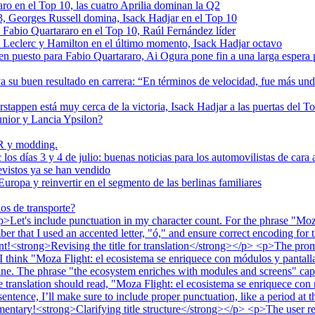
ro en el Top 10, las cuatro Aprilia dominan la Q2
s 3, Georges Russell domina, Isack Hadjar en el Top 10
, Fabio Quartararo en el Top 10, Raúl Fernández líder
 a Leclerc y Hamilton en el último momento, Isack Hadjar octavo
en puesto para Fabio Quartararo, Ai Ogura pone fin a una larga espera
su buen resultado en carrera: “En términos de velocidad, fue más un
erstappen está muy cerca de la victoria, Isack Hadjar a las puertas del T
unior y Lancia Ypsilon?
R y modding.
os días 3 y 4 de julio: buenas noticias para los automovilistas de cara 
evistos ya se han vendido
Europa y reinvertir en el segmento de las berlinas familiares
os de transporte?
et's include punctuation in my character count. For the phrase "Moza 
 that I used an accented letter, "ó," and ensure correct encoding for tha
count!<strong>Revising the title for translation</strong></p> <p>The pro
 I think "Moza Flight: el ecosistema se enriquece con módulos y pantalla
fine. The phrase "the ecosystem enriches with modules and screens" capt
 translation should read, "Moza Flight: el ecosistema se enriquece con 
sentence, I’ll make sure to include proper punctuation, like a period at th
commentary!<strong>Clarifying title structure</strong></p> <p>The user r