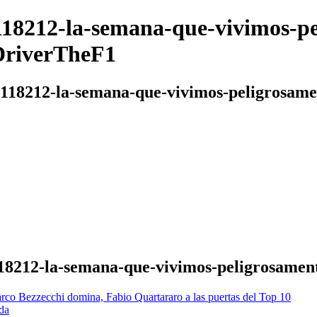
/118212-la-semana-que-vivimos-p
dDriverTheF1
/118212-la-semana-que-vivimos-peligrosamen
118212-la-semana-que-vivimos-peligrosament
rco Bezzecchi domina, Fabio Quartararo a las puertas del Top 10
da