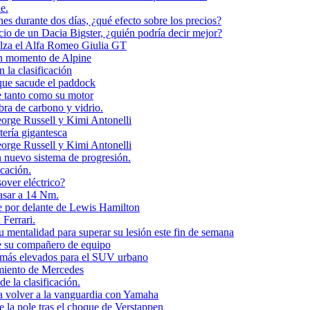
e.
es durante dos días, ¿qué efecto sobre los precios?
cio de un Dacia Bigster, ¿quién podría decir mejor?
alza el Alfa Romeo Giulia GT
en momento de Alpine
 la clasificación
que sacude el paddock
 tanto como su motor
bra de carbono y vidrio.
orge Russell y Kimi Antonelli
tería gigantesca
orge Russell y Kimi Antonelli
n nuevo sistema de progresión.
icación.
over eléctrico?
asar a 14 Nm.
e por delante de Lewis Hamilton
Ferrari.
mentalidad para superar su lesión este fin de semana
te su compañero de equipo
s más elevados para el SUV urbano
imiento de Mercedes
e la clasificación.
 volver a la vanguardia con Yamaha
 la pole tras el choque de Verstappen