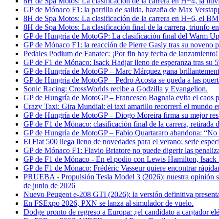
8H de Spa Motos: La clasificación de la carrera en H+4, la ll
GP de Mónaco F1: la parrilla de salida, hazaña de Max Versta
8H de Spa Motos: La clasificación de la carrera en H+6, el B
8H de Spa Motos: La clasificación final de la carrera, triunfo
GP de Hungría de MotoGP: La clasificación final del Warm Up
GP de Mónaco F1: la reacción de Pierre Gasly tras su noveno p
Pedales Podium de Fanatec: ¡Por fin hay fecha de lanzamiento!
GP de F1 de Mónaco: Isack Hadjar lleno de esperanza tras su 5º 
GP de Hungría de MotoGP – Marc Márquez gana brillantemente:
GP de Hungría de MotoGP – Pedro Acosta se queda a las puertas
Sonic Racing: CrossWorlds recibe a Godzilla y Evangelion.
GP de Hungría de MotoGP – Francesco Bagnaia evita el caos pa
Crazy Taxi: Gira Mundial: el taxi amarillo recorrerá el mundo 
GP de Hungría de MotoGP – Diogo Moreira firma su mejor resul
GP de F1 de Mónaco: clasificación final de la carrera, retirada
GP de Hungría de MotoGP – Fabio Quartararo abandona: “No 
El Fiat 500 llega lleno de novedades para el verano: serie espe
GP de Mónaco F1: Flavio Briatore no puede digerir las penaliz
GP de F1 de Mónaco - En el podio con Lewis Hamilton, Isack H
GP de F1 de Mónaco: Frédéric Vasseur quiere encontrar rápida
PRUEBA - Propulsión Tesla Model 3 (2026): nuestra opinión sobr
de junio de 2026
Nuevo Peugeot e-208 GTI (2026): la versión definitiva present
En FSExpo 2026, PXN se lanza al simulador de vuelo.
Dodge pronto de regreso a Europa: ¿el candidato a cargador elé