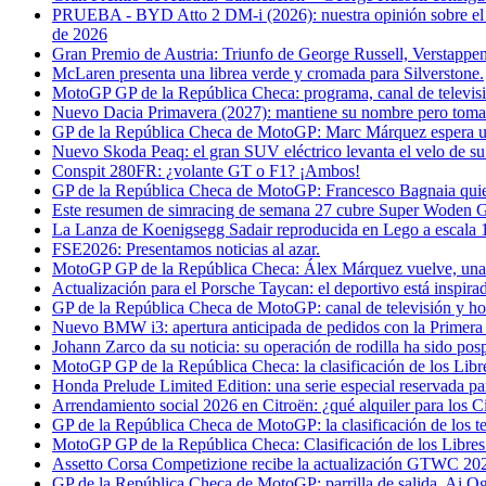
PRUEBA - BYD Atto 2 DM-i (2026): nuestra opinión sobre el SU
de 2026
Gran Premio de Austria: Triunfo de George Russell, Verstappe
McLaren presenta una librea verde y cromada para Silverstone.
MotoGP GP de la República Checa: programa, canal de televisi
Nuevo Dacia Primavera (2027): mantiene su nombre pero toma
GP de la República Checa de MotoGP: Marc Márquez espera un 
Nuevo Skoda Peaq: el gran SUV eléctrico levanta el velo de su 
Conspit 280FR: ¿volante GT o F1? ¡Ambos!
GP de la República Checa de MotoGP: Francesco Bagnaia quier
Este resumen de simracing de semana 27 cubre Super Woden 
La Lanza de Koenigsegg Sadair reproducida en Lego a escala 1
FSE2026: Presentamos noticias al azar.
MotoGP GP de la República Checa: Álex Márquez vuelve, una 
Actualización para el Porsche Taycan: el deportivo está inspir
GP de la República Checa de MotoGP: canal de televisión y hor
Nuevo BMW i3: apertura anticipada de pedidos con la Primera
Johann Zarco da su noticia: su operación de rodilla ha sido pos
MotoGP GP de la República Checa: la clasificación de los Li
Honda Prelude Limited Edition: una serie especial reservada pa
Arrendamiento social 2026 en Citroën: ¿qué alquiler para los C
GP de la República Checa de MotoGP: la clasificación de los te
MotoGP GP de la República Checa: Clasificación de los Libres
Assetto Corsa Competizione recibe la actualización GTWC 20
GP de la República Checa de MotoGP: parrilla de salida, Ai Og