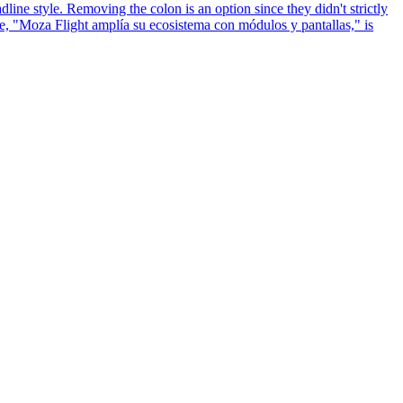
dline style. Removing the colon is an option since they didn't strictly
ve, "Moza Flight amplía su ecosistema con módulos y pantallas," is