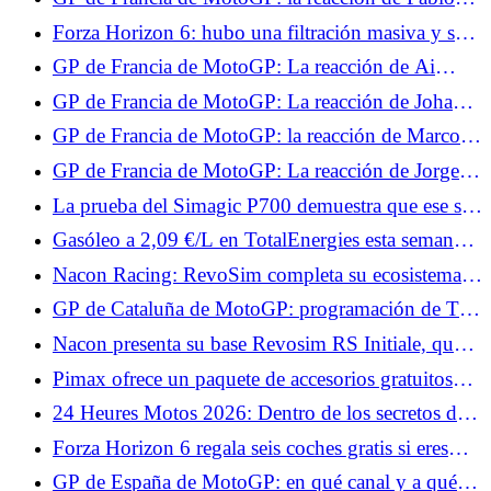
desastre para Francesco Bagnaia
Quartararo tras la carrera: "Hicimos un muy buen
Forza Horizon 6: hubo una filtración masiva y se
trabajo"
banearon jugadores por 7000 años.
GP de Francia de MotoGP: La reacción de Ai
Ogura tras la carrera: "No estaba seguro de que
GP de Francia de MotoGP: La reacción de Johann
fuera suficiente para subir al podio"
Zarco tras la carrera: "No estoy contento"
GP de Francia de MotoGP: la reacción de Marco
Bezzecchi tras la carrera: "Sabía que no era el más
GP de Francia de MotoGP: La reacción de Jorge
fuerte"
Martín tras la carrera: "La temporada pasada
La prueba del Simagic P700 demuestra que ese sí
aprendí que nunca hay que rendirse"
funciona.
Gasóleo a 2,09 €/L en TotalEnergies esta semana:
fechas y estaciones afectadas
Nacon Racing: RevoSim completa su ecosistema y
anuncia juegos.
GP de Cataluña de MotoGP: programación de TV
y horarios del fin de semana
Nacon presenta su base Revosim RS Initiale, que
alcanza 5 Nm.
Pimax ofrece un paquete de accesorios gratuitos
para tus cascos Crystal, con Superchicane.
24 Heures Motos 2026: Dentro de los secretos del
muro de boxes
Forza Horizon 6 regala seis coches gratis si eres
fiel.
GP de España de MotoGP: en qué canal y a qué