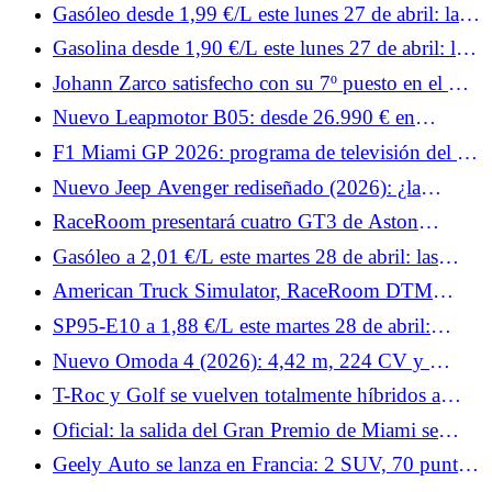
nuestro veredicto al volante... Rechazado por los
Gasóleo desde 1,99 €/L este lunes 27 de abril: las
clientes, el Peugeot 408 aprovecha el inevitable
estaciones más baratas para repostar gasóleo
Gasolina desde 1,90 €/L este lunes 27 de abril: las
lavado de cara a mitad de carrera para... Prueba
estaciones más baratas para repostar SP95-E10
lunes 27 de abril de 2026
Johann Zarco satisfecho con su 7º puesto en el GP
de España de MotoGP 2026: “Un resultado
Nuevo Leapmotor B05: desde 26.990 € en
positivo”
Europa, la berlina eléctrica compacta es fuerte
F1 Miami GP 2026: programa de televisión del fin
de semana y horarios para Francia
Nuevo Jeep Avenger rediseñado (2026): ¿la
parrilla iluminada como principal cambio del SUV
RaceRoom presentará cuatro GT3 de Aston
urbano?
Martin, Porsche, Ford y Lamborghini el mes que
Gasóleo a 2,01 €/L este martes 28 de abril: las
viene.
estaciones más baratas de Francia para repostar
American Truck Simulator, RaceRoom DTM
gasóleo
Esports y Rennsport: noticias de simracing de la
SP95-E10 a 1,88 €/L este martes 28 de abril:
semana 19.
¿dónde encontrar estaciones por debajo de la media
Nuevo Omoda 4 (2026): 4,42 m, 224 CV y ​​
de 2 €/L en Francia?
menos de 30.000 €
T-Roc y Golf se vuelven totalmente híbridos a
finales de 2026: Volkswagen da detalles de sus dos
Oficial: la salida del Gran Premio de Miami se
nuevos motores
adelanta tres horas debido al mal tiempo.
Geely Auto se lanza en Francia: 2 SUV, 70 puntos
de venta y grandes ambiciones