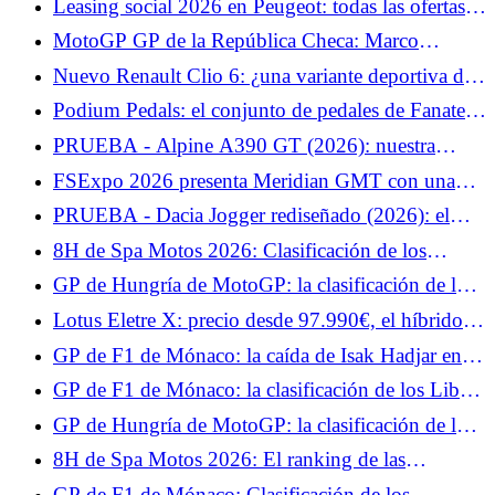
Leasing social 2026 en Peugeot: todas las ofertas y
alquileres de los Peugeot e-208, e-2008 y e-308
MotoGP GP de la República Checa: Marco
Bezzecchi quiere revancha en Brno tras su caída en
Nuevo Renault Clio 6: ¿una variante deportiva de
Hungría
200 CV en preparación?
Podium Pedals: el conjunto de pedales de Fanatec
llega en unos días.
PRUEBA - Alpine A390 GT (2026): nuestra
opinión sobre... Prueba del miércoles 3 de junio de
FSExpo 2026 presenta Meridian GMT con una
2026
visión distinta del FlightSim.
PRUEBA - Dacia Jogger rediseñado (2026): el
híbrido... Prueba jueves 4 de junio de 2026
8H de Spa Motos 2026: Clasificación de los
entrenamientos libres, el YART parte con el viento
GP de Hungría de MotoGP: la clasificación de los
a favor
Libres 1, Quartararo a las puertas del Top 10,
Lotus Eletre X: precio desde 97.990€, el híbrido
Márquez empieza bien
enchufable más barato que el eléctrico
GP de F1 de Mónaco: la caída de Isak Hadjar en
vídeo, rompió su suspensión
GP de F1 de Mónaco: la clasificación de los Libres
1, Leclerc y Hamilton dominan la competición,
GP de Hungría de MotoGP: la clasificación de los
Hadjar en el muro
test, decepción para Fabio Quartararo, se pierde la
8H de Spa Motos 2026: El ranking de las
Q2 por un pelo
Calificaciones 1, el BMW n°27 en la pole
GP de F1 de Mónaco: Clasificación de los