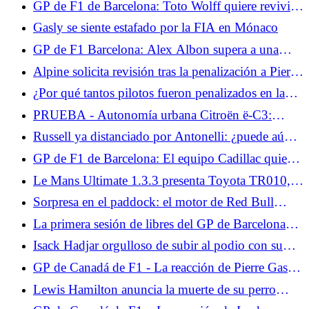
GP de F1 de Barcelona: Toto Wolff quiere revivir a
George Russell
Gasly se siente estafado por la FIA en Mónaco
GP de F1 Barcelona: Alex Albon supera a una
leyenda de Williams este fin de semana
Alpine solicita revisión tras la penalización a Pierre
Gasly en Mónaco
¿Por qué tantos pilotos fueron penalizados en la
zona de boxes de Mónaco?
PRUEBA - Autonomía urbana Citroën ë-C3:
nuestra opinión al volante... A la espera del 2CV
Russell ya distanciado por Antonelli: ¿puede aún
eléctrico en 2028, la autonomía urbana ë-C3
aspirar al título?
GP de F1 de Barcelona: El equipo Cadillac quiere
constituye la puerta de entrada a... Prueba
dar un paso adelante este fin de semana
miércoles 10 de junio de 2026
Le Mans Ultimate 1.3.3 presenta Toyota TR010,
BMW M Hybrid V8 Evo y las 24 Horas de Le
Sorpresa en el paddock: el motor de Red Bull
Mans 2026.
Powertrains sería el más potente
La primera sesión de libres del GP de Barcelona
estará monopolizada por pilotos jóvenes.
Isack Hadjar orgulloso de subir al podio con su
ídolo, Lewis Hamilton
GP de Canadá de F1 - La reacción de Pierre Gasly
tras la clasificación: "Algo anda mal"
Lewis Hamilton anuncia la muerte de su perro
Roscoe.