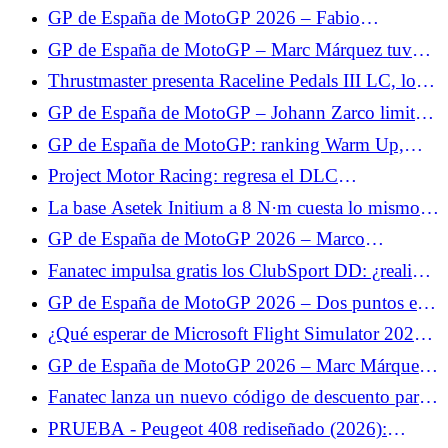
pierde ante Marc Márquez: “Era más rápido que
GP de España de MotoGP 2026 – Fabio
yo”
Quartararo hace su mea culpa: “Cometí un error al
GP de España de MotoGP – Marc Márquez tuvo
no parar”
suerte en la carrera al sprint: “Me caí en el mejor
Thrustmaster presenta Raceline Pedals III LC, los
momento”
nuevos pedales con célula de carga.
GP de España de MotoGP – Johann Zarco limita
los daños en la carrera al sprint: “Pude salvar
GP de España de MotoGP: ranking Warm Up,
algunos puntos”
Fabio Quartararo sube al Top 10, Zarco sólo 12º
Project Motor Racing: regresa el DLC
desaparecido y llega un parche a continuación.
La base Asetek Initium a 8 N·m cuesta lo mismo
que la base de 5,5 N·m.
GP de España de MotoGP 2026 – Marco
Bezzecchi limita los daños en carrera: “Alex
Fanatec impulsa gratis los ClubSport DD: ¿realidad
Márquez fue demasiado rápido”
o marketing?
GP de España de MotoGP 2026 – Dos puntos en
carrera para Fabio Quartararo: “No estamos en
¿Qué esperar de Microsoft Flight Simulator 2024
condiciones de ser positivos”
en PlayStation VR2?
GP de España de MotoGP 2026 – Marc Márquez
pone en perspectiva su caída: “Aun así fue un buen
Fanatec lanza un nuevo código de descuento para
fin de semana”
todo el catálogo.
PRUEBA - Peugeot 408 rediseñado (2026):