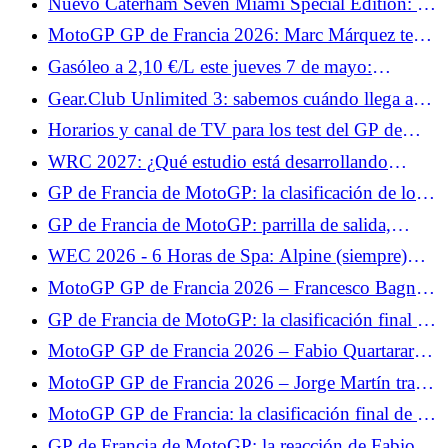
Nuevo Caterham Seven Miami Special Edition: 12
para los aficionados
ejemplares para este homenaje al GP de Miami
MotoGP GP de Francia 2026: Marc Márquez teme
una climatología complicada en Le Mans
Gasóleo a 2,10 €/L este jueves 7 de mayo:
estaciones en las que se puede pagar hasta 12
Gear.Club Unlimited 3: sabemos cuándo llega a
céntimos menos que la media a 2,21 €/L
PC, Xbox y PlayStation.
Horarios y canal de TV para los test del GP de
Francia de MotoGP 2026: Johann Zarco y Fabio
WRC 2027: ¿Qué estudio está desarrollando
Quartararo esperan brillar
Nacon?
GP de Francia de MotoGP: la clasificación de los
libres 2, Fabio Quartararo se prepara bien para la
GP de Francia de MotoGP: parrilla de salida,
clasificación, Johann Zarco se estrelló
buena posición de Quartararo, decepción para
WEC 2026 - 6 Horas de Spa: Alpine (siempre)
Zarco
mira hacia adelante
MotoGP GP de Francia 2026 – Francesco Bagnaia
advierte a la competición: “Algo está pasando”
GP de Francia de MotoGP: la clasificación final de
la carrera al sprint, Fabio Quartararo en el Top 5,
MotoGP GP de Francia 2026 – Fabio Quartararo
Johann Zarco se pierde
5º en la carrera al sprint: “Hoy no tenía ningún
MotoGP GP de Francia 2026 – Jorge Martín tras
objetivo”
su victoria en la carrera al sprint: “Lo puse todo en
MotoGP GP de Francia: la clasificación final de la
la salida”
carrera, Jorge Martín sermonea a su compañero,
GP de Francia de MotoGP: la reacción de Fabio