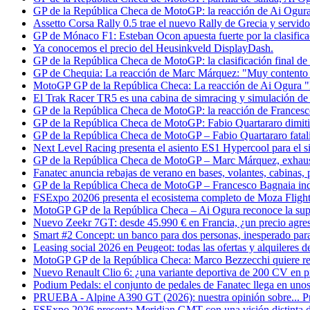
GP de la República Checa de MotoGP: la reacción de Ai Ogura t
Assetto Corsa Rally 0.5 trae el nuevo Rally de Grecia y servido
GP de Mónaco F1: Esteban Ocon apuesta fuerte por la clasifica
Ya conocemos el precio del Heusinkveld DisplayDash.
GP de la República Checa de MotoGP: la clasificación final de 
GP de Chequia: La reacción de Marc Márquez: "Muy contento c
MotoGP GP de la República Checa: La reacción de Ai Ogura "
El Trak Racer TR5 es una cabina de simracing y simulación de
GP de la República Checa de MotoGP: la reacción de Frances
GP de la República Checa de MotoGP: Fabio Quartararo dimitió 
GP de la República Checa de MotoGP – Fabio Quartararo fatalist
Next Level Racing presenta el asiento ES1 Hypercool para el s
GP de la República Checa de MotoGP – Marc Márquez, exhausto a
Fanatec anuncia rebajas de verano en bases, volantes, cabinas, 
GP de la República Checa de MotoGP – Francesco Bagnaia inde
FSExpo 20206 presenta el ecosistema completo de Moza Flight
MotoGP GP de la República Checa – Ai Ogura reconoce la supe
Nuevo Zeekr 7GT: desde 45.990 € en Francia, ¿un precio agresi
Smart #2 Concept: un banco para dos personas, inesperado para
Leasing social 2026 en Peugeot: todas las ofertas y alquileres 
MotoGP GP de la República Checa: Marco Bezzecchi quiere rev
Nuevo Renault Clio 6: ¿una variante deportiva de 200 CV en p
Podium Pedals: el conjunto de pedales de Fanatec llega en unos
PRUEBA - Alpine A390 GT (2026): nuestra opinión sobre... Pr
FSExpo 2026 presenta Meridian GMT con una visión distinta d