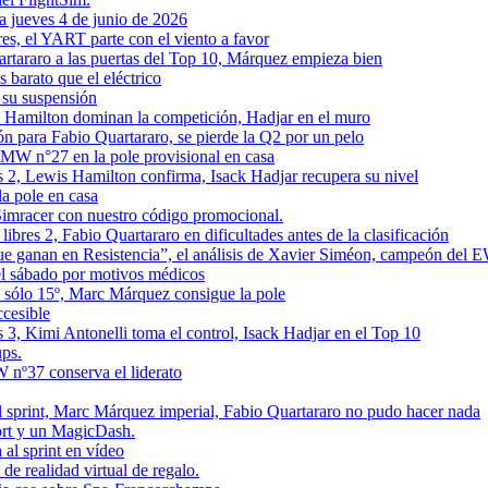
a jueves 4 de junio de 2026
es, el YART parte con el viento a favor
artararo a las puertas del Top 10, Márquez empieza bien
 barato que el eléctrico
 su suspensión
 y Hamilton dominan la competición, Hadjar en el muro
ón para Fabio Quartararo, se pierde la Q2 por un pelo
BMW n°27 en la pole provisional en casa
s 2, Lewis Hamilton confirma, Isack Hadjar recupera su nivel
a pole en casa
imracer con nuestro código promocional.
bres 2, Fabio Quartararo en dificultades antes de la clasificación
ue ganan en Resistencia”, el análisis de Xavier Siméon, campeón del
el sábado por motivos médicos
 sólo 15º, Marc Márquez consigue la pole
ccesible
 3, Kimi Antonelli toma el control, Isack Hadjar en el Top 10
ups.
 nº37 conserva el liderato
al sprint, Marc Márquez imperial, Fabio Quartararo no pudo hacer nada
rt y un MagicDash.
al sprint en vídeo
e realidad virtual de regalo.