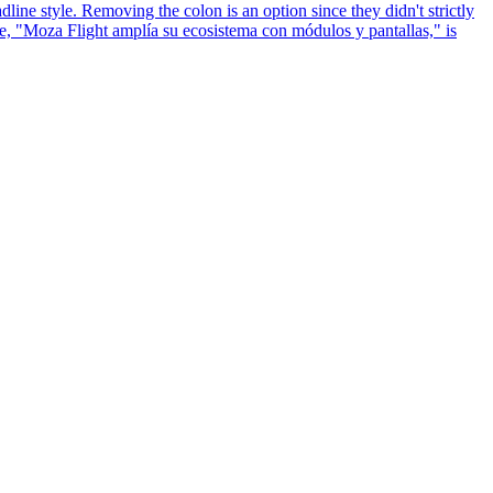
dline style. Removing the colon is an option since they didn't strictly
ve, "Moza Flight amplía su ecosistema con módulos y pantallas," is