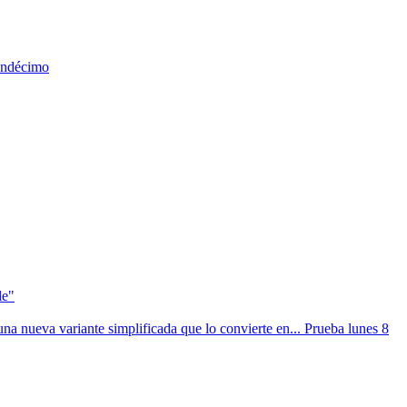
 undécimo
le"
na nueva variante simplificada que lo convierte en... Prueba lunes 8