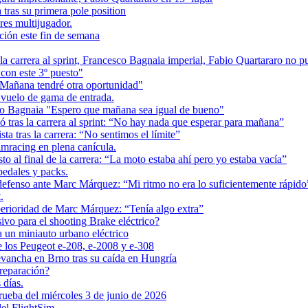
ras su primera pole position
res multijugador.
ción este fin de semana
la carrera al sprint, Francesco Bagnaia imperial, Fabio Quartararo no 
on este 3º puesto"
Mañana tendré otra oportunidad"
 vuelo de gama de entrada.
co Bagnaia "Espero que mañana sea igual de bueno"
tras la carrera al sprint: “No hay nada que esperar para mañana”
a tras la carrera: “No sentimos el límite”
imracing en plena canícula.
l final de la carrera: “La moto estaba ahí pero yo estaba vacía”
pedales y packs.
fenso ante Marc Márquez: “Mi ritmo no era lo suficientemente rápido
.
rioridad de Marc Márquez: “Tenía algo extra”
vo para el shooting Brake eléctrico?
 un miniauto urbano eléctrico
de los Peugeot e-208, e-2008 y e-308
ancha en Brno tras su caída en Hungría
reparación?
 días.
ueba del miércoles 3 de junio de 2026
el FlightSim.