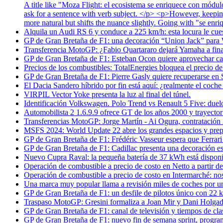
A title like "Moza Flight: el ecosistema se enriquece con módulos
ask for a sentence with verb subject. </p> <p>However, keeping
more natural but shifts the nuance slightly. Going with "se enr
Alquila un Audi RS 6 y conduce a 225 km/h: esta locura le cue
GP de Gran Bretaña de F1: una decoración “Union Jack” para W
Transferencia MotoGP: ¿Fabio Quartararo dejará Yamaha a fina
GP de Gran Bretaña de F1: Esteban Ocon quiere aprovechar ca
Precios de los combustibles: TotalEnergies bloquea el precio de l
GP de Gran Bretaña de F1: Pierre Gasly quiere recuperarse en S
El Dacia Sandero híbrido por fin está aquí: ¿realmente el coch
VIRPIL Vector Yoke presenta la luz al final del túnel.
Identificación Volkswagen. Polo Trend vs Renault 5 Five: duelo
Automobilista 2 1.6.9.9 ofrece GT de los años 2000 y trayectoria
Transferencias MotoGP: Jorge Martín - Ai Ogura, contrataci
MSFS 2024: World Update 22 abre los grandes espacios y prepa
GP de Gran Bretaña de F1: Frédéric Vasseur espera que Ferrari 
GP de Gran Bretaña de F1: Cadillac presenta una decoración es
Nuevo Cupra Raval: la pequeña batería de 37 kWh está disponib
Operación de combustible a precio de costo en Netto a partir de
Operación de combustible a precio de costo en Intermarché: nos
Una marca muy popular llama a revisión miles de coches por u
GP de Gran Bretaña de F1: un desfile de pilotos único con 22 
Traspaso MotoGP: Gresini formaliza a Joan Mir y Dani Holgado
GP de Gran Bretaña de F1: canal de televisión y tiempos de clas
GP de Gran Bretaña de F1: nuevo fin de semana sprint, programa