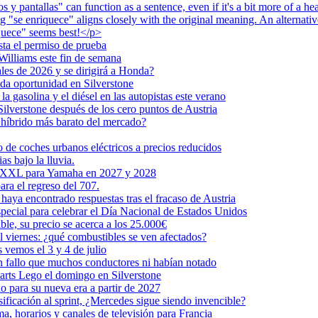
 y pantallas" can function as a sentence, even if it's a bit more of a hea
 "se enriquece" aligns closely with the original meaning. An alternati
iquece" seems best!</p>
sta el permiso de prueba
illiams este fin de semana
les de 2026 y se dirigirá a Honda?
da oportunidad en Silverstone
a gasolina y el diésel en las autopistas este verano
ilverstone después de los cero puntos de Austria
e híbrido más barato del mercado?
 de coches urbanos eléctricos a precios reducidos
s bajo la lluvia.
ón XXL para Yamaha en 2027 y 2028
ra el regreso del 707.
haya encontrado respuestas tras el fracaso de Austria
pecial para celebrar el Día Nacional de Estados Unidos
le, su precio se acerca a los 25.000€
l viernes: ¿qué combustibles se ven afectados?
 vemos el 3 y 4 de julio
n fallo que muchos conductores ni habían notado
karts Lego el domingo en Silverstone
 para su nueva era a partir de 2027
ificación al sprint, ¿Mercedes sigue siendo invencible?
, horarios y canales de televisión para Francia