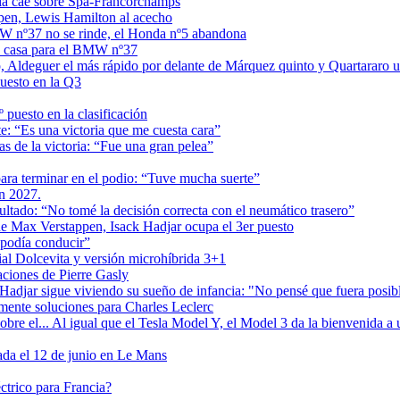
uvia cae sobre Spa-Francorchamps
ppen, Lewis Hamilton al acecho
MW nº37 no se rinde, el Honda nº5 abandona
 en casa para el BMW nº37
, Aldeguer el más rápido por delante de Márquez quinto y Quartararo
uesto en la Q3
puesto en la clasificación
 “Es una victoria que me cuesta cara”
 de la victoria: “Fue una gran pelea”
ra terminar en el podio: “Tuve mucha suerte”
en 2027.
tado: “No tomé la decisión correcta con el neumático trasero”
 de Max Verstappen, Isack Hadjar ocupa el 3er puesto
podía conducir”
cial Dolcevita y versión microhíbrida 3+1
aciones de Pierre Gasly
adjar sigue viviendo su sueño de infancia: "No pensé que fuera posib
mente soluciones para Charles Leclerc
e el... Al igual que el Tesla Model Y, el Model 3 da la bienvenida a u
ada el 12 de junio en Le Mans
ctrico para Francia?