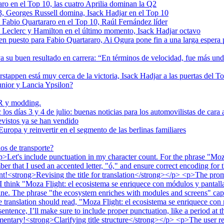
ro en el Top 10, las cuatro Aprilia dominan la Q2
s 3, Georges Russell domina, Isack Hadjar en el Top 10
, Fabio Quartararo en el Top 10, Raúl Fernández líder
 a Leclerc y Hamilton en el último momento, Isack Hadjar octavo
en puesto para Fabio Quartararo, Ai Ogura pone fin a una larga espera
su buen resultado en carrera: “En términos de velocidad, fue más un
erstappen está muy cerca de la victoria, Isack Hadjar a las puertas del T
unior y Lancia Ypsilon?
R y modding.
os días 3 y 4 de julio: buenas noticias para los automovilistas de cara 
evistos ya se han vendido
Europa y reinvertir en el segmento de las berlinas familiares
os de transporte?
et's include punctuation in my character count. For the phrase "Moza 
 that I used an accented letter, "ó," and ensure correct encoding for tha
count!<strong>Revising the title for translation</strong></p> <p>The pro
 I think "Moza Flight: el ecosistema se enriquece con módulos y pantalla
fine. The phrase "the ecosystem enriches with modules and screens" capt
 translation should read, "Moza Flight: el ecosistema se enriquece con 
sentence, I’ll make sure to include proper punctuation, like a period at th
commentary!<strong>Clarifying title structure</strong></p> <p>The user r