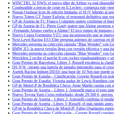
WINCTRL 32 NWS: el nuevo tiller de Airbus ya está disponibl
Combustible a precio de coste en E.Leclerc: comienza este viern
Nissan Qashqai Icon de edición limitada: el SUV híbrido al pre
Nuevo Totem GT Super Euforia: el restomod definitivo que re
GP de Austria de F1: Franco Colapinto quiere confirmar el bu
GP de Austria de F1: Pierre Gasly quiere que Alpine progrese en
¿Fernando Alonso vuelve a Alpine? El loco rumor de traspaso 
Nuevo Cupra Formentor VZ5: una incorporación que se mueve
Next Level Racing ES3 Elite presenta asientos de carreras en fi
Mercedes presenta su colección cápsula “Blue Wonder” con Ge
BMW X5: la nueva versión llega con versión eléctrica y una ba
Mercedes presenta su colección cápsula “Blue Wonder” con Ge
Wreckfest 2 recibe el parche 8 con coches estadounidenses y u
Gran Premio de Barcelona: Libres 3, Russell encabeza la clasif
DS N°8: ¿pronto una batería de tamaño intermedio para el cross
Asetek Racing Initium DD10: una base de 10 Nm que puede p
Gran Premio de España – Clasificación: George Russell en pol
Gran Premio de España: Victoria audaz de Lewis Hamilton con 
GP de MotoGP de República Checa: Jorge Martín cuenta con su 
Gran Premio de Austria – Libres 1: Antonelli marca el tono an
Nuevo Toyota Yaris Cross rediseñado: desde 29.500 €, precio
Gran Premio de Austria – Libres 2: Antonelli confirma el rend
Gran Premio de Austria - Libres 3: Russell, el más rápido antes d
GP de la República Checa de MotoGP: Fabio Quartararo espera
Gran Premio de Austria: Calificación – George Russell consigue