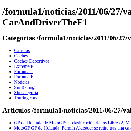
/formula1/noticias/2011/06/27/v
CarAndDriverTheF1
Categorías /formula1/noticias/2011/06/27/
Carreros
Coches
Coches Deportivos
Extreme E
Formula 1
Formula E
Noticias
SimRacing
Sin categoría
Touring cars
Artículos /formula1/noticias/2011/06/27/v
GP de Holanda de MotoGP: la clasificación de los Libres 2, Ma
MotoGP GP de Holanda: Fermín Aldeguer se retira tras una caí