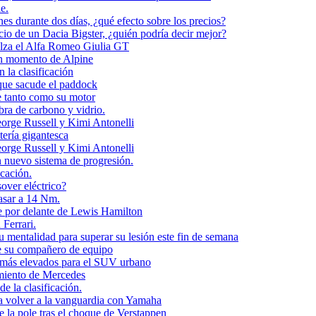
e.
es durante dos días, ¿qué efecto sobre los precios?
cio de un Dacia Bigster, ¿quién podría decir mejor?
alza el Alfa Romeo Giulia GT
en momento de Alpine
 la clasificación
que sacude el paddock
 tanto como su motor
bra de carbono y vidrio.
orge Russell y Kimi Antonelli
tería gigantesca
orge Russell y Kimi Antonelli
n nuevo sistema de progresión.
icación.
over eléctrico?
asar a 14 Nm.
e por delante de Lewis Hamilton
Ferrari.
mentalidad para superar su lesión este fin de semana
te su compañero de equipo
s más elevados para el SUV urbano
imiento de Mercedes
e la clasificación.
 volver a la vanguardia con Yamaha
 la pole tras el choque de Verstappen