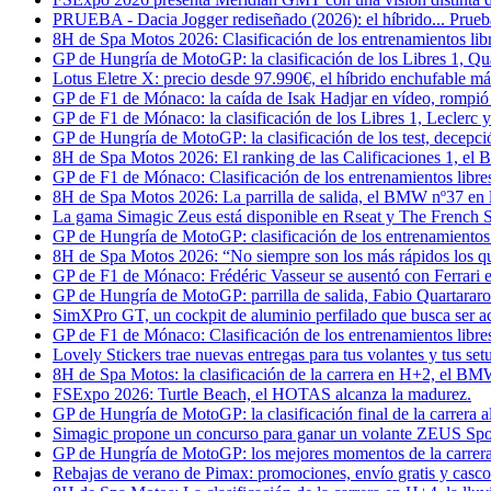
PRUEBA - Dacia Jogger rediseñado (2026): el híbrido... Prueb
8H de Spa Motos 2026: Clasificación de los entrenamientos libr
GP de Hungría de MotoGP: la clasificación de los Libres 1, Qu
Lotus Eletre X: precio desde 97.990€, el híbrido enchufable más
GP de F1 de Mónaco: la caída de Isak Hadjar en vídeo, rompió
GP de F1 de Mónaco: la clasificación de los Libres 1, Leclerc
GP de Hungría de MotoGP: la clasificación de los test, decepci
8H de Spa Motos 2026: El ranking de las Calificaciones 1, el 
GP de F1 de Mónaco: Clasificación de los entrenamientos libre
8H de Spa Motos 2026: La parrilla de salida, el BMW nº37 en l
La gama Simagic Zeus está disponible en Rseat y The French S
GP de Hungría de MotoGP: clasificación de los entrenamientos li
8H de Spa Motos 2026: “No siempre son los más rápidos los q
GP de F1 de Mónaco: Frédéric Vasseur se ausentó con Ferrari 
GP de Hungría de MotoGP: parrilla de salida, Fabio Quartararo
SimXPro GT, un cockpit de aluminio perfilado que busca ser a
GP de F1 de Mónaco: Clasificación de los entrenamientos libres
Lovely Stickers trae nuevas entregas para tus volantes y tus set
8H de Spa Motos: la clasificación de la carrera en H+2, el BMW
FSExpo 2026: Turtle Beach, el HOTAS alcanza la madurez.
GP de Hungría de MotoGP: la clasificación final de la carrera 
Simagic propone un concurso para ganar un volante ZEUS Spo
GP de Hungría de MotoGP: los mejores momentos de la carrera 
Rebajas de verano de Pimax: promociones, envío gratis y casco d