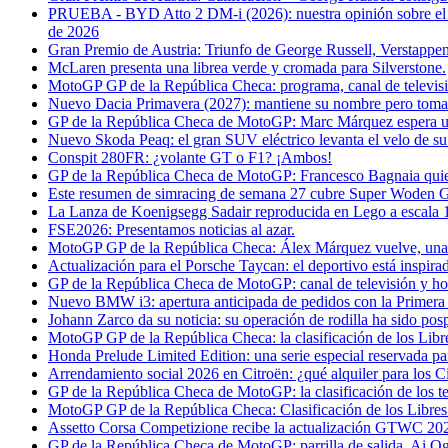
PRUEBA - BYD Atto 2 DM-i (2026): nuestra opinión sobre el SU
de 2026
Gran Premio de Austria: Triunfo de George Russell, Verstappe
McLaren presenta una librea verde y cromada para Silverstone.
MotoGP GP de la República Checa: programa, canal de televisi
Nuevo Dacia Primavera (2027): mantiene su nombre pero toma
GP de la República Checa de MotoGP: Marc Márquez espera un 
Nuevo Skoda Peaq: el gran SUV eléctrico levanta el velo de su 
Conspit 280FR: ¿volante GT o F1? ¡Ambos!
GP de la República Checa de MotoGP: Francesco Bagnaia quier
Este resumen de simracing de semana 27 cubre Super Woden 
La Lanza de Koenigsegg Sadair reproducida en Lego a escala 1
FSE2026: Presentamos noticias al azar.
MotoGP GP de la República Checa: Álex Márquez vuelve, una 
Actualización para el Porsche Taycan: el deportivo está inspir
GP de la República Checa de MotoGP: canal de televisión y hor
Nuevo BMW i3: apertura anticipada de pedidos con la Primera
Johann Zarco da su noticia: su operación de rodilla ha sido pos
MotoGP GP de la República Checa: la clasificación de los Li
Honda Prelude Limited Edition: una serie especial reservada pa
Arrendamiento social 2026 en Citroën: ¿qué alquiler para los C
GP de la República Checa de MotoGP: la clasificación de los te
MotoGP GP de la República Checa: Clasificación de los Libres
Assetto Corsa Competizione recibe la actualización GTWC 20
GP de la República Checa de MotoGP: parrilla de salida, Ai Og