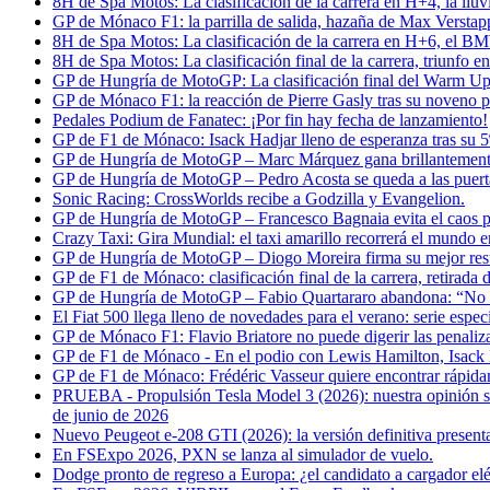
8H de Spa Motos: La clasificación de la carrera en H+4, la ll
GP de Mónaco F1: la parrilla de salida, hazaña de Max Versta
8H de Spa Motos: La clasificación de la carrera en H+6, el B
8H de Spa Motos: La clasificación final de la carrera, triunfo
GP de Hungría de MotoGP: La clasificación final del Warm Up
GP de Mónaco F1: la reacción de Pierre Gasly tras su noveno p
Pedales Podium de Fanatec: ¡Por fin hay fecha de lanzamiento!
GP de F1 de Mónaco: Isack Hadjar lleno de esperanza tras su 5º 
GP de Hungría de MotoGP – Marc Márquez gana brillantemente:
GP de Hungría de MotoGP – Pedro Acosta se queda a las puertas
Sonic Racing: CrossWorlds recibe a Godzilla y Evangelion.
GP de Hungría de MotoGP – Francesco Bagnaia evita el caos pa
Crazy Taxi: Gira Mundial: el taxi amarillo recorrerá el mundo 
GP de Hungría de MotoGP – Diogo Moreira firma su mejor resul
GP de F1 de Mónaco: clasificación final de la carrera, retirada
GP de Hungría de MotoGP – Fabio Quartararo abandona: “No 
El Fiat 500 llega lleno de novedades para el verano: serie espe
GP de Mónaco F1: Flavio Briatore no puede digerir las penaliz
GP de F1 de Mónaco - En el podio con Lewis Hamilton, Isack H
GP de F1 de Mónaco: Frédéric Vasseur quiere encontrar rápida
PRUEBA - Propulsión Tesla Model 3 (2026): nuestra opinión sobr
de junio de 2026
Nuevo Peugeot e-208 GTI (2026): la versión definitiva present
En FSExpo 2026, PXN se lanza al simulador de vuelo.
Dodge pronto de regreso a Europa: ¿el candidato a cargador elé