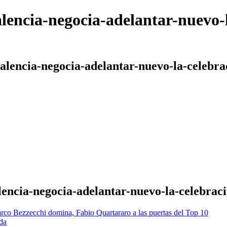
alencia-negocia-adelantar-nuevo-
valencia-negocia-adelantar-nuevo-la-celebr
alencia-negocia-adelantar-nuevo-la-celebrac
rco Bezzecchi domina, Fabio Quartararo a las puertas del Top 10
da