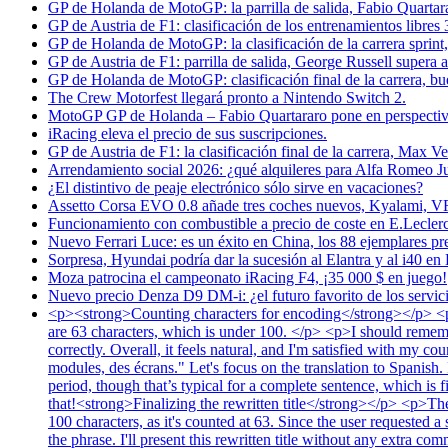
GP de Holanda de MotoGP: la parrilla de salida, Fabio Quartara
GP de Austria de F1: clasificación de los entrenamientos libre
GP de Holanda de MotoGP: la clasificación de la carrera sprint
GP de Austria de F1: parrilla de salida, George Russell supera
GP de Holanda de MotoGP: clasificación final de la carrera, bu
The Crew Motorfest llegará pronto a Nintendo Switch 2.
MotoGP GP de Holanda – Fabio Quartararo pone en perspectiva 
iRacing eleva el precio de sus suscripciones.
GP de Austria de F1: la clasificación final de la carrera, Max V
Arrendamiento social 2026: ¿qué alquileres para Alfa Romeo J
¿El distintivo de peaje electrónico sólo sirve en vacaciones?
Assetto Corsa EVO 0.8 añade tres coches nuevos, Kyalami, V
Funcionamiento con combustible a precio de coste en E.Leclerc l
Nuevo Ferrari Luce: es un éxito en China, los 88 ejemplares pr
Sorpresa, Hyundai podría dar la sucesión al Elantra y al i40 en 
Moza patrocina el campeonato iRacing F4, ¡35 000 $ en juego!
Nuevo precio Denza D9 DM-i: ¿el futuro favorito de los servici
<p><strong>Counting characters for encoding</strong></p> <p>L
are 63 characters, which is under 100. </p> <p>I should remember
correctly. Overall, it feels natural, and I'm satisfied with my 
modules, des écrans." Let's focus on the translation to Spanish.
period, though that’s typical for a complete sentence, which is 
that!<strong>Finalizing the rewritten title</strong></p> <p>The
100 characters, as it's counted at 63. Since the user requested a 
the phrase. I'll present this rewritten title without any extra 