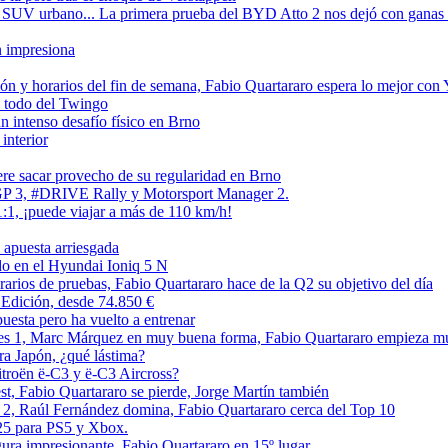
V urbano... La primera prueba del BYD Atto 2 nos dejó con ganas de 
n impresiona
ón y horarios del fin de semana, Fabio Quartararo espera lo mejor con
 todo del Twingo
intenso desafío físico en Brno
interior
e sacar provecho de su regularidad en Brno
GP 3, #DRIVE Rally y Motorsport Manager 2.
:1, ¡puede viajar a más de 110 km/h!
apuesta arriesgada
ado en el Hyundai Ioniq 5 N
arios de pruebas, Fabio Quartararo hace de la Q2 su objetivo del día
 Edición, desde 74.850 €
puesta pero ha vuelto a entrenar
bres 1, Marc Márquez en muy buena forma, Fabio Quartararo empieza m
ra Japón, ¿qué lástima?
itroën ë-C3 y ë-C3 Aircross?
st, Fabio Quartararo se pierde, Jorge Martín también
 2, Raúl Fernández domina, Fabio Quartararo cerca del Top 10
25 para PS5 y Xbox.
ura impresionante, Fabio Quartararo en 15º lugar