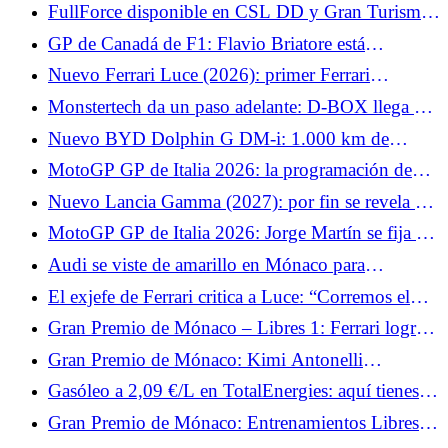
resultado de Alpine, también felicita a Franco
FullForce disponible en CSL DD y Gran Turismo
Colapinto
DD Pro de Fanatec.
GP de Canadá de F1: Flavio Briatore está
encantado, quiere que Alpine lo haga aún mejor
Nuevo Ferrari Luce (2026): primer Ferrari
eléctrico, 5 plazas y un diseño divisivo
Monstertech da un paso adelante: D-BOX llega a
las cabinas de mando de MTS.
Nuevo BYD Dolphin G DM-i: 1.000 km de
autonomía acumulada para este exclusivo coche
MotoGP GP de Italia 2026: la programación de
urbano híbrido enchufable
TV y horarios del fin de semana, sin Johann Zarco
Nuevo Lancia Gamma (2027): por fin se revela el
pero con Marc Márquez
crossover con hasta 740 km de autonomía
MotoGP GP de Italia 2026: Jorge Martín se fija un
objetivo sencillo para este fin de semana con
Audi se viste de amarillo en Mónaco para
Aprilia
homenajear a Tazio Nuvolari
El exjefe de Ferrari critica a Luce: “Corremos el
riesgo de destruir un mito”
Gran Premio de Mónaco – Libres 1: Ferrari logra
el doblete y Charles Leclerc marca el ritmo
Gran Premio de Mónaco: Kimi Antonelli
sorprende a todo Mónaco y consigue la pole.
Gasóleo a 2,09 €/L en TotalEnergies: aquí tienes
las fechas en las que bajará el diésel
Gran Premio de Mónaco: Entrenamientos Libres 2
— Lewis Hamilton destaca