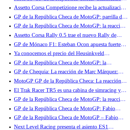
Jorge Martín también
de los Libres 2, Raúl Fernández domina, Fabio
Assetto Corsa Competizione recibe la actualización
Quartararo cerca del Top 10
GTWC 2025 para PS5 y Xbox.
GP de la República Checa de MotoGP: parrilla de
salida, Ai Ogura impresionante, Fabio Quartararo
GP de la República Checa de MotoGP: la reacción
en 15º lugar
de Ai Ogura tras su primera pole position
Assetto Corsa Rally 0.5 trae el nuevo Rally de
Grecia y servidores multijugador.
GP de Mónaco F1: Esteban Ocon apuesta fuerte
por la clasificación este fin de semana
Ya conocemos el precio del Heusinkveld
DisplayDash.
GP de la República Checa de MotoGP: la
clasificación final de la carrera al sprint, Francesco
GP de Chequia: La reacción de Marc Márquez:
Bagnaia imperial, Fabio Quartararo no pudo hacer
"Muy contento con este 3º puesto"
MotoGP GP de la República Checa: La reacción
nada
de Ai Ogura "Mañana tendré otra oportunidad"
El Trak Racer TR5 es una cabina de simracing y
simulación de vuelo de gama de entrada.
GP de la República Checa de MotoGP: la reacción
de Francesco Bagnaia "Espero que mañana sea
GP de la República Checa de MotoGP: Fabio
igual de bueno"
Quartararo dimitió tras la carrera al sprint: “No hay
GP de la República Checa de MotoGP – Fabio
nada que esperar para mañana”
Quartararo fatalista tras la carrera: “No sentimos el
Next Level Racing presenta el asiento ES1