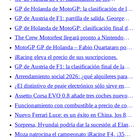
dominan la Q2
entrenamientos libres 3, Georges Russell domina,
GP de Holanda de MotoGP: la clasificación de la
Isack Hadjar en el Top 10
carrera sprint, Fabio Quartararo en el Top 10, Raúl
GP de Austria de F1: parrilla de salida, George
Fernández líder
Russell supera a Leclerc y Hamilton en el último
GP de Holanda de MotoGP: clasificación final de
momento, Isack Hadjar octavo
la carrera, buen puesto para Fabio Quartararo, Ai
The Crew Motorfest llegará pronto a Nintendo
Ogura pone fin a una larga espera para Japón
Switch 2.
MotoGP GP de Holanda – Fabio Quartararo pone
en perspectiva su buen resultado en carrera: “En
iRacing eleva el precio de sus suscripciones.
términos de velocidad, fue más undécimo que
GP de Austria de F1: la clasificación final de la
octavo”
carrera, Max Verstappen está muy cerca de la
Arrendamiento social 2026: ¿qué alquileres para
victoria, Isack Hadjar a las puertas del Top 5
Alfa Romeo Junior y Lancia Ypsilon?
¿El distintivo de peaje electrónico sólo sirve en
vacaciones?
Assetto Corsa EVO 0.8 añade tres coches nuevos,
Kyalami, VR y modding.
Funcionamiento con combustible a precio de coste
en E.Leclerc los días 3 y 4 de julio: buenas noticias
Nuevo Ferrari Luce: es un éxito en China, los 88
para los automovilistas de cara a las vacaciones
ejemplares previstos ya se han vendido
Sorpresa, Hyundai podría dar la sucesión al Elantra
y al i40 en Europa y reinvertir en el segmento de
Moza patrocina el campeonato iRacing F4, ¡35