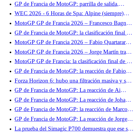
libres 2, Fabio Quartararo se prepara bien para la
GP de Francia de MotoGP: parrilla de salida,
clasificación, Johann Zarco se estrelló
buena posición de Quartararo, decepción para
WEC 2026 - 6 Horas de Spa: Alpine (siempre)
Zarco
mira hacia adelante
MotoGP GP de Francia 2026 – Francesco Bagnaia
advierte a la competición: “Algo está pasando”
GP de Francia de MotoGP: la clasificación final de
la carrera al sprint, Fabio Quartararo en el Top 5,
MotoGP GP de Francia 2026 – Fabio Quartararo
Johann Zarco se pierde
5º en la carrera al sprint: “Hoy no tenía ningún
MotoGP GP de Francia 2026 – Jorge Martín tras
objetivo”
su victoria en la carrera al sprint: “Lo puse todo en
MotoGP GP de Francia: la clasificación final de la
la salida”
carrera, Jorge Martín sermonea a su compañero,
GP de Francia de MotoGP: la reacción de Fabio
desastre para Francesco Bagnaia
Quartararo tras la carrera: "Hicimos un muy buen
Forza Horizon 6: hubo una filtración masiva y se
trabajo"
banearon jugadores por 7000 años.
GP de Francia de MotoGP: La reacción de Ai
Ogura tras la carrera: "No estaba seguro de que
GP de Francia de MotoGP: La reacción de Johann
fuera suficiente para subir al podio"
Zarco tras la carrera: "No estoy contento"
GP de Francia de MotoGP: la reacción de Marco
Bezzecchi tras la carrera: "Sabía que no era el más
GP de Francia de MotoGP: La reacción de Jorge
fuerte"
Martín tras la carrera: "La temporada pasada
La prueba del Simagic P700 demuestra que ese sí
aprendí que nunca hay que rendirse"
funciona.