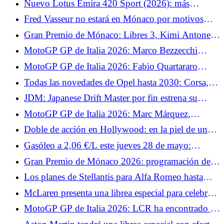
Nuevo Lotus Emira 420 Sport (2026): más
potencia, menos peso, un Lotus puro
Fred Vasseur no estará en Mónaco por motivos
médicos
Gran Premio de Mónaco: Libres 3, Kimi Antonelli
recupera el liderazgo tras las clasificaciones
MotoGP GP de Italia 2026: Marco Bezzecchi
quiere hacer brillar a Aprilia en Mugello
MotoGP GP de Italia 2026: Fabio Quartararo
explica por qué su Yamaha estará en desventaja en
Todas las novedades de Opel hasta 2030: Corsa,
Mugello
Astra y coproducción con Leapmotor en el
JDM: Japanese Drift Master por fin estrena su
programa
modo multijugador.
MotoGP GP de Italia 2026: Marc Márquez,
cauteloso antes de volver a subirse a la Ducati
Doble de acción en Hollywood: en la piel de un
stuntman.
Gasóleo a 2,06 €/L este jueves 28 de mayo:
estaciones donde se puede pagar menos de 2,10
Gran Premio de Mónaco 2026: programación de
€/L en Francia
TV
Los planes de Stellantis para Alfa Romeo hasta
2030: un sustituto del Giuletta y un nuevo SUV
McLaren presenta una librea especial para celebrar
su milésimo Gran Premio en la F1.
MotoGP GP de Italia 2026: LCR ha encontrado el
sustituto de Johann Zarco, el equipo recurre a un