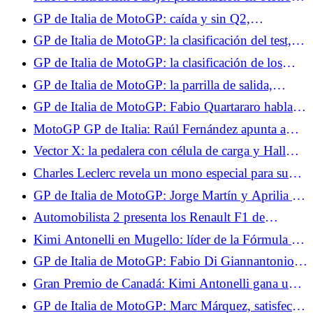
Márquez empieza lento
regreso oficial de una leyenda
GP de Italia de MotoGP: caída y sin Q2,
Quartararo decepcionado con su día en Mugello
GP de Italia de MotoGP: la clasificación del test,
no hay Q2 para Quartararo, funciona para Marc
GP de Italia de MotoGP: la clasificación de los
Márquez
entrenamientos libres 2, Quartararo sigue en
GP de Italia de MotoGP: la parrilla de salida,
dificultades, Jorge Martín establece un récord
ningún milagro para Quartararo, gran jugada de
GP de Italia de MotoGP: Fabio Quartararo habla
Marc Márquez
de la mediocridad de su Yamaha
MotoGP GP de Italia: Raúl Fernández apunta a
dos el domingo
Vector X: la pedalera con célula de carga y Hall
que eleva a PXN en la gama
Charles Leclerc revela un mono especial para su
Gran Premio en casa en Mónaco.
GP de Italia de MotoGP: Jorge Martín y Aprilia se
marcan un objetivo alto para lo que resta del
Automobilista 2 presenta los Renault F1 de
campeonato
Fernando Alonso.
Kimi Antonelli en Mugello: líder de la Fórmula 1
agita la bandera a cuadros del MotoGP
GP de Italia de MotoGP: Fabio Di Giannantonio
contento con su podio en la carrera al sprint
Gran Premio de Canadá: Kimi Antonelli gana una
carrera intensa, Russell se retira.
GP de Italia de MotoGP: Marc Márquez, satisfecho