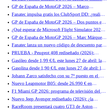
que la base de 5,5 N·m.
GP de España de MotoGP 2026 – Marco
Bezzecchi limita los daños en carrera: “Alex
Fanatec impulsa gratis los ClubSport DD: ¿realidad
Márquez fue demasiado rápido”
o marketing?
GP de España de MotoGP 2026 – Dos puntos en
carrera para Fabio Quartararo: “No estamos en
¿Qué esperar de Microsoft Flight Simulator 2024
condiciones de ser positivos”
en PlayStation VR2?
GP de España de MotoGP 2026 – Marc Márquez
pone en perspectiva su caída: “Aun así fue un buen
Fanatec lanza un nuevo código de descuento para
fin de semana”
todo el catálogo.
PRUEBA - Peugeot 408 rediseñado (2026):
nuestro veredicto al volante... Rechazado por los
Gasóleo desde 1,99 €/L este lunes 27 de abril: las
clientes, el Peugeot 408 aprovecha el inevitable
estaciones más baratas para repostar gasóleo
Gasolina desde 1,90 €/L este lunes 27 de abril: las
lavado de cara a mitad de carrera para... Prueba
estaciones más baratas para repostar SP95-E10
lunes 27 de abril de 2026
Johann Zarco satisfecho con su 7º puesto en el GP
de España de MotoGP 2026: “Un resultado
Nuevo Leapmotor B05: desde 26.990 € en
positivo”
Europa, la berlina eléctrica compacta es fuerte
F1 Miami GP 2026: programa de televisión del fin
de semana y horarios para Francia
Nuevo Jeep Avenger rediseñado (2026): ¿la
parrilla iluminada como principal cambio del SUV
RaceRoom presentará cuatro GT3 de Aston