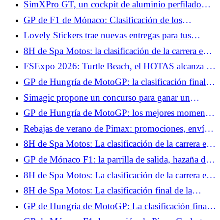
SimXPro GT, un cockpit de aluminio perfilado
la pole
que busca ser accesible
GP de F1 de Mónaco: Clasificación de los
entrenamientos libres 3, Kimi Antonelli toma el
Lovely Stickers trae nuevas entregas para tus
control, Isack Hadjar en el Top 10
volantes y tus setups.
8H de Spa Motos: la clasificación de la carrera en
H+2, el BMW nº37 conserva el liderato
FSExpo 2026: Turtle Beach, el HOTAS alcanza la
madurez.
GP de Hungría de MotoGP: la clasificación final
de la carrera al sprint, Marc Márquez imperial,
Simagic propone un concurso para ganar un
Fabio Quartararo no pudo hacer nada
volante ZEUS Sport y un MagicDash.
GP de Hungría de MotoGP: los mejores momentos
de la carrera al sprint en vídeo
Rebajas de verano de Pimax: promociones, envío
gratis y casco de realidad virtual de regalo.
8H de Spa Motos: La clasificación de la carrera en
H+4, la lluvia cae sobre Spa-Francorchamps
GP de Mónaco F1: la parrilla de salida, hazaña de
Max Verstappen, Lewis Hamilton al acecho
8H de Spa Motos: La clasificación de la carrera en
H+6, el BMW nº37 no se rinde, el Honda nº5
8H de Spa Motos: La clasificación final de la
abandona
carrera, triunfo en casa para el BMW nº37
GP de Hungría de MotoGP: La clasificación final
del Warm Up, Aldeguer el más rápido por delante