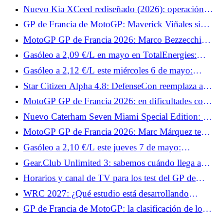
de TV y los horarios del fin de semana
Nuevo Kia XCeed rediseñado (2026): operación
de modernización del compacto elevado
GP de Francia de MotoGP: Maverick Viñales sigue
fuera, Jonas Folger regresa a Tech3
MotoGP GP de Francia 2026: Marco Bezzecchi
quiere confirmar su dominio en Le Mans
Gasóleo a 2,09 €/L en mayo en TotalEnergies:
todas las fechas de operación en 3.300 estaciones
Gasóleo a 2,12 €/L este miércoles 6 de mayo:
¿dónde se puede pagar menos que la media de
Star Citizen Alpha 4.8: DefenseCon reemplaza a
2,23 €/L en Francia?
Invictus y la guerra cambia de escenario
MotoGP GP de Francia 2026: en dificultades con
Yamaha, Fabio Quartararo prepara algo especial
Nuevo Caterham Seven Miami Special Edition: 12
para los aficionados
ejemplares para este homenaje al GP de Miami
MotoGP GP de Francia 2026: Marc Márquez teme
una climatología complicada en Le Mans
Gasóleo a 2,10 €/L este jueves 7 de mayo:
estaciones en las que se puede pagar hasta 12
Gear.Club Unlimited 3: sabemos cuándo llega a
céntimos menos que la media a 2,21 €/L
PC, Xbox y PlayStation.
Horarios y canal de TV para los test del GP de
Francia de MotoGP 2026: Johann Zarco y Fabio
WRC 2027: ¿Qué estudio está desarrollando
Quartararo esperan brillar
Nacon?
GP de Francia de MotoGP: la clasificación de los