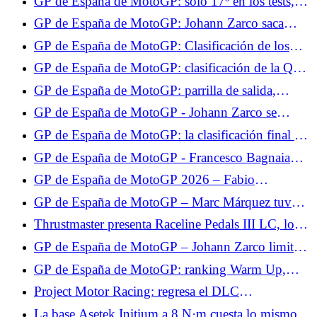
GP de España de MotoGP: sólo 17º en los tests,
Fabio Quartararo sigue decidido
GP de España de MotoGP: Johann Zarco saca
aspectos positivos de los tests, aunque se perdió la
GP de España de MotoGP: Clasificación de los
Q2
Libres 2, Johann Zarco en forma antes de la
GP de España de MotoGP: clasificación de la Q1,
clasificación
Johann Zarco gana su lugar en la Q2, no Fabio
GP de España de MotoGP: parrilla de salida,
Quartararo
hazaña de Johann Zarco, Fabio Quartararo sólo 17º
GP de España de MotoGP - Johann Zarco se
queda sin la pole por nada: “Había la posibilidad
GP de España de MotoGP: la clasificación final de
de tenerla”
la carrera al sprint, escenario totalmente loco, Zarco
GP de España de MotoGP - Francesco Bagnaia
y Quartararo en los puntos
pierde ante Marc Márquez: “Era más rápido que
GP de España de MotoGP 2026 – Fabio
yo”
Quartararo hace su mea culpa: “Cometí un error al
GP de España de MotoGP – Marc Márquez tuvo
no parar”
suerte en la carrera al sprint: “Me caí en el mejor
Thrustmaster presenta Raceline Pedals III LC, los
momento”
nuevos pedales con célula de carga.
GP de España de MotoGP – Johann Zarco limita
los daños en la carrera al sprint: “Pude salvar
GP de España de MotoGP: ranking Warm Up,
algunos puntos”
Fabio Quartararo sube al Top 10, Zarco sólo 12º
Project Motor Racing: regresa el DLC
desaparecido y llega un parche a continuación.
La base Asetek Initium a 8 N·m cuesta lo mismo