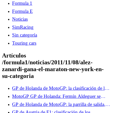
Formula 1
Formula E
Noticias
SimRacing
Sin categoría
Touring cars
Artículos
/formula1/noticias/2011/11/08/alez-
zanardi-gana-el-maraton-new-york-en-
su-categoria
GP de Holanda de MotoGP: la clasificación de los
Libres 2, Marco Bezzecchi domina, Fabio
MotoGP GP de Holanda: Fermín Aldeguer se
Quartararo a las puertas del Top 10
retira tras una caída
GP de Holanda de MotoGP: la parrilla de salida,
Fabio Quartararo en el Top 10, las cuatro Aprilia
GP de Austria de F1: clasificación de los