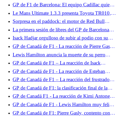
aspirar al título?
GP de F1 de Barcelona: El equipo Cadillac quiere
constituye la puerta de entrada a... Prueba
dar un paso adelante este fin de semana
miércoles 10 de junio de 2026
Le Mans Ultimate 1.3.3 presenta Toyota TR010,
BMW M Hybrid V8 Evo y las 24 Horas de Le
Sorpresa en el paddock: el motor de Red Bull
Mans 2026.
Powertrains sería el más potente
La primera sesión de libres del GP de Barcelona
estará monopolizada por pilotos jóvenes.
Isack Hadjar orgulloso de subir al podio con su
ídolo, Lewis Hamilton
GP de Canadá de F1 - La reacción de Pierre Gasly
tras la clasificación: "Algo anda mal"
Lewis Hamilton anuncia la muerte de su perro
Roscoe.
GP de Canadá de F1 – La reacción de Isack
Hadjar, furioso tras la clasificación: “Hice una
GP de Canadá de F1 - La reacción de Esteban
vuelta de mierda”
Ocon tras la clasificación: "Tres vueltas para
GP de Canadá de F1 – La reacción del frustrado
adaptarse son demasiado cortas"
Charles Leclerc tras la clasificación: “Nunca me
GP de Canadá de F1: la clasificación final de la
funciona en Montreal”
carrera, Russell pierde a lo grande, Isack Hadjar en
GP de Canadá F1 - La reacción de Kimi Antonelli
el Top 5
al final, el italiano lamenta el abandono de Russell
GP de Canadá de F1 - Lewis Hamilton muy feliz
de encontrar el podio en Montreal: “Una sensación
GP de Canadá de F1: Pierre Gasly, contento con el
increíble”