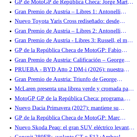
GP de MotoGP de República Checa: Jorge Martín
cuenta con su mentalidad para superar su lesión
Gran Premio de Austria – Libres 1: Antonelli
este fin de semana
marca el tono ante su compañero de equipo
Nuevo Toyota Yaris Cross rediseñado: desde
29.500 €, precios más elevados para el SUV
Gran Premio de Austria – Libres 2: Antonelli
urbano
confirma el rendimiento de Mercedes
Gran Premio de Austria - Libres 3: Russell, el más
rápido antes de la clasificación.
GP de la República Checa de MotoGP: Fabio
Quartararo espera volver a la vanguardia con
Gran Premio de Austria: Calificación – George
Yamaha
Russell consigue la pole tras el choque de
PRUEBA - BYD Atto 2 DM-i (2026): nuestra
Verstappen
opinión sobre el SUV urbano... La primera prueba
Gran Premio de Austria: Triunfo de George
del BYD Atto 2 nos dejó con ganas de más. Si no
Russell, Verstappen impresiona
McLaren presenta una librea verde y cromada para
estuviera desprovisto de... Ensayo jueves 18 de
Silverstone.
junio de 2026
MotoGP GP de la República Checa: programa,
canal de televisión y horarios del fin de semana,
Nuevo Dacia Primavera (2027): mantiene su
Fabio Quartararo espera lo mejor con Yamaha
nombre pero toma todo del Twingo
GP de la República Checa de MotoGP: Marc
Márquez espera un intenso desafío físico en Brno
Nuevo Skoda Peaq: el gran SUV eléctrico levanta
el velo de su interior
Conspit 280FR: ¿volante GT o F1? ¡Ambos!