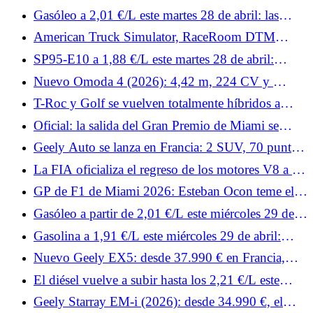
urbano?
Martin, Porsche, Ford y Lamborghini el mes que
Gasóleo a 2,01 €/L este martes 28 de abril: las
viene.
estaciones más baratas de Francia para repostar
American Truck Simulator, RaceRoom DTM
gasóleo
Esports y Rennsport: noticias de simracing de la
SP95-E10 a 1,88 €/L este martes 28 de abril:
semana 19.
¿dónde encontrar estaciones por debajo de la media
Nuevo Omoda 4 (2026): 4,42 m, 224 CV y ​​
de 2 €/L en Francia?
menos de 30.000 €
T-Roc y Golf se vuelven totalmente híbridos a
finales de 2026: Volkswagen da detalles de sus dos
Oficial: la salida del Gran Premio de Miami se
nuevos motores
adelanta tres horas debido al mal tiempo.
Geely Auto se lanza en Francia: 2 SUV, 70 puntos
de venta y grandes ambiciones
La FIA oficializa el regreso de los motores V8 a la
Fórmula 1 para 2030
GP de F1 de Miami 2026: Esteban Ocon teme el
calor por su Haas
Gasóleo a partir de 2,01 €/L este miércoles 29 de
abril: dónde encontrar estaciones por debajo de
Gasolina a 1,91 €/L este miércoles 29 de abril:
2,20 €/L de media en Francia
¿dónde ganar 10 céntimos por litro con SP95-E10
Nuevo Geely EX5: desde 37.990 € en Francia,
en Francia?
¿puede el SUV eléctrico eclipsar al Tesla Model Y?
El diésel vuelve a subir hasta los 2,21 €/L este
jueves 30 de abril: dónde repostar diésel desde
Geely Starray EM-i (2026): desde 34.990 €, el
2,15 €/L