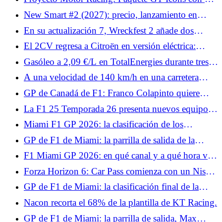
coches de antaño sin ayudas!
New Smart #2 (2027): precio, lanzamiento en
Francia y bonificaciones, lo que nos depara el
En su actualización 7, Wreckfest 2 añade dos
descendiente del Fortwo
coches y medio.
El 2CV regresa a Citroën en versión eléctrica:
primer vistazo en el Salón del Automóvil de París
Gasóleo a 2,09 €/L en TotalEnergies durante tres
2026
días: ¿cuándo y dónde beneficiarse de él?
A una velocidad de 140 km/h en una carretera
limitada a 80, el automovilista explica a la policía
GP de Canadá de F1: Franco Colapinto quiere
que llega tarde al trabajo
confirmar su buen resultado en Miami con Alpine
La F1 25 Temporada 26 presenta nuevos equipos,
F1, reglas, nuevos pilotos y circuitos.
Miami F1 GP 2026: la clasificación de los
entrenamientos libres 1, Charles Leclerc anuncia el
GP de F1 de Miami: la parrilla de salida de la
color, Pierre Gasly ya en juego
carrera al sprint, Lando Norris abofetea a la
F1 Miami GP 2026: en qué canal y a qué hora ver
competencia, Esteban Ocon fracasa
la carrera sprint
Forza Horizon 6: Car Pass comienza con un Nissan
Skyline GT-R.
GP de F1 de Miami: la clasificación final de la
carrera al sprint, Kimi Antonelli penalizado, Pierre
Nacon recorta el 68% de la plantilla de KT Racing.
Gasly en los puntos
GP de F1 de Miami: la parrilla de salida, Max