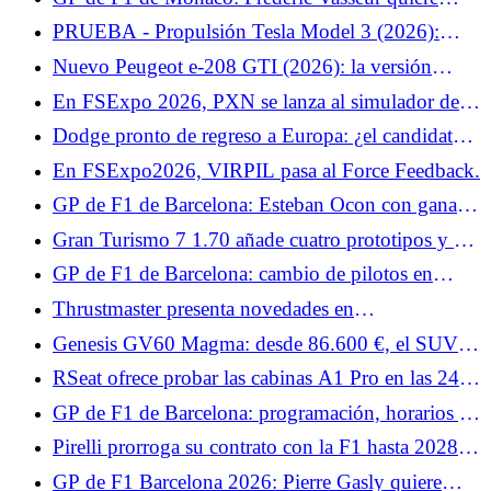
infancia: "No pensé que fuera posible"
encontrar rápidamente soluciones para Charles
PRUEBA - Propulsión Tesla Model 3 (2026):
Leclerc
nuestra opinión sobre el... Al igual que el Tesla
Nuevo Peugeot e-208 GTI (2026): la versión
Model Y, el Model 3 da la bienvenida a una nueva
definitiva presentada el 12 de junio en Le Mans
En FSExpo 2026, PXN se lanza al simulador de
variante simplificada que lo convierte en... Prueba
vuelo.
lunes 8 de junio de 2026
Dodge pronto de regreso a Europa: ¿el candidato a
cargador eléctrico para Francia?
En FSExpo2026, VIRPIL pasa al Force Feedback.
GP de F1 de Barcelona: Esteban Ocon con ganas
de volver a terrenos conocidos
Gran Turismo 7 1.70 añade cuatro prototipos y un
coche de seguridad para las 24 Horas de Le Mans.
GP de F1 de Barcelona: cambio de pilotos en
Williams y Cadillac el viernes
Thrustmaster presenta novedades en
FlightSimExpo 2026.
Genesis GV60 Magma: desde 86.600 €, el SUV
deportivo eléctrico llega a Francia
RSeat ofrece probar las cabinas A1 Pro en las 24
Horas de Le Mans, promos y BDH Active Shifter.
GP de F1 de Barcelona: programación, horarios y
canales de TV para el fin de semana, ¿Kimi
Pirelli prorroga su contrato con la F1 hasta 2028:
Antonelli sigue imbatible?
apuesta por la estabilidad
GP de F1 Barcelona 2026: Pierre Gasly quiere