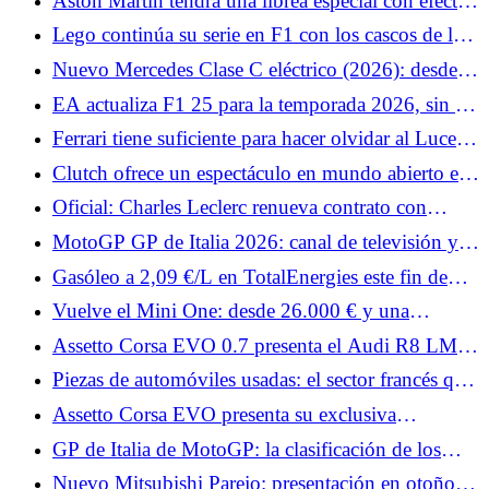
Aston Martin tendrá una librea especial con efecto
veterano
irisado para Mónaco
Lego continúa su serie en F1 con los cascos de los
pilotos de McLaren.
Nuevo Mercedes Clase C eléctrico (2026): desde
66.399 € en Francia, ¿precios elevados?
EA actualiza F1 25 para la temporada 2026, sin F1
26
Ferrari tiene suficiente para hacer olvidar al Luce:
estos nombres harán vibrar al F80, 12Cilindri y
Clutch ofrece un espectáculo en mundo abierto en
296
el sur de Francia.
Oficial: Charles Leclerc renueva contrato con
Ferrari más allá de 2030
MotoGP GP de Italia 2026: canal de televisión y
horarios de pruebas, Q2 de difícil acceso para
Gasóleo a 2,09 €/L en TotalEnergies este fin de
Quartararo
semana: arranca el sábado en 3.300 estaciones de
Vuelve el Mini One: desde 26.000 € y una
servicio
potencia de 122 CV
Assetto Corsa EVO 0.7 presenta el Audi R8 LMS,
el Datsun 240Z y dos Porsche.
Piezas de automóviles usadas: el sector francés que
reinventa la reparación de automóviles
Assetto Corsa EVO presenta su exclusiva
clasificación de seguridad.
GP de Italia de MotoGP: la clasificación de los
Libres 1, Quartararo muy lejos de los líderes,
Nuevo Mitsubishi Parejo: presentación en otoño, el