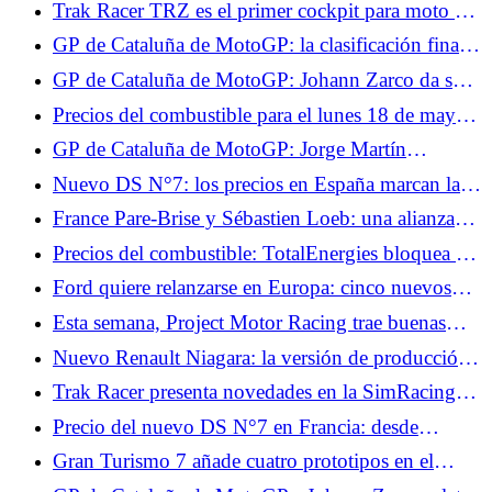
Trak Racer TRZ es el primer cockpit para moto del
gran público.
GP de Cataluña de MotoGP: la clasificación final
de la carrera, un piloto pierde su podio, Quartararo
GP de Cataluña de MotoGP: Johann Zarco da su
gana una plaza
noticia, sabemos el alcance de sus lesiones
Precios del combustible para el lunes 18 de mayo:
2,14 €/L de diésel y 2,04 €/L SP95-E10, los
GP de Cataluña de MotoGP: Jorge Martín
precios se mantienen estables
preocupado por los accidentes de Alex Márquez y
Nuevo DS N°7: los precios en España marcan la
Johann Zarco en carrera
pauta en Francia, desde 45.441 €
France Pare-Brise y Sébastien Loeb: una alianza
obvia entre técnica y alto nivel
Precios del combustible: TotalEnergies bloquea el
diésel a 2,09 €/L y la gasolina a 1,99 €/L este fin
Ford quiere relanzarse en Europa: cinco nuevos
de semana
modelos anunciados hasta finales de 2029
Esta semana, Project Motor Racing trae buenas
noticias: reclutamiento, parche, DLC y VR.
Nuevo Renault Niagara: la versión de producción
del pick-up presentada en septiembre
Trak Racer presenta novedades en la SimRacing
Expo: cabina de moto y mando con
Precio del nuevo DS N°7 en Francia: desde
retroalimentación.
43.900 euros, ¿precios realmente elevados?
Gran Turismo 7 añade cuatro prototipos en el
menú del parche 1.7 de junio.