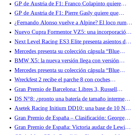
definitivo que realza el Alfa Romeo Giulia GT
GP de Austria de F1: Franco Colapinto quiere
</p> <p>However, keeping "se enriquece" aligns
confirmar el buen momento de Alpine
closely with the original meaning. An alternative,
GP de Austria de F1: Pierre Gasly quiere que
"Moza Flight amplía su ecosistema con módulos y
Alpine progrese en la clasificación
¿Fernando Alonso vuelve a Alpine? El loco rumor
pantallas," is more natural but shifts the nuance
de traspaso que sacude el paddock
slightly. Going with "se enriquece" seems best!
Nuevo Cupra Formentor VZ5: una incorporación
</p>
que se mueve tanto como su motor
Next Level Racing ES3 Elite presenta asientos de
carreras en fibra de carbono y vidrio.
Mercedes presenta su colección cápsula “Blue
Wonder” con George Russell y Kimi Antonelli
BMW X5: la nueva versión llega con versión
eléctrica y una batería gigantesca
Mercedes presenta su colección cápsula “Blue
Wonder” con George Russell y Kimi Antonelli
Wreckfest 2 recibe el parche 8 con coches
estadounidenses y un nuevo sistema de progresión.
Gran Premio de Barcelona: Libres 3, Russell
encabeza la clasificación.
DS N°8: ¿pronto una batería de tamaño intermedio
para el crossover eléctrico?
Asetek Racing Initium DD10: una base de 10 Nm
que puede pasar a 14 Nm.
Gran Premio de España – Clasificación: George
Russell en pole por delante de Lewis Hamilton
Gran Premio de España: Victoria audaz de Lewis
Hamilton con Ferrari.