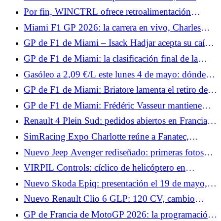
Verstappen crea una sorpresa, Isack Hadjar en
Por fin, WINCTRL ofrece retroalimentación
apuros
háptica.
Miami F1 GP 2026: la carrera en vivo, Charles
Leclerc estropea su podio, Antonelli como jefe
GP de F1 de Miami – Isack Hadjar acepta su caída:
“No era muy inteligente”
GP de F1 de Miami: la clasificación final de la
carrera, y tres para Antonelli, grandes puntos para
Gasóleo a 2,09 €/L este lunes 4 de mayo: dónde
Alpine
repostar gasóleo por debajo de la media de 2,19
GP de F1 de Miami: Briatore lamenta el retiro de
€/L en Francia
Gasly y felicita a Colapinto
GP de F1 de Miami: Frédéric Vasseur mantiene
aspectos positivos a pesar de una carrera fallida
Renault 4 Plein Sud: pedidos abiertos en Francia,
para Ferrari
desde 37.290 €
SimRacing Expo Charlotte reúne a Fanatec,
Asetek, Conspit, VPG, Thrustmaster y Pimax.
Nuevo Jeep Avenger rediseñado: primeras fotos
oficiales y look “baby-Compass” para el SUV
VIRPIL Controls: cíclico de helicóptero en
urbano
aproximación y una base Force Feedback que
Nuevo Skoda Epiq: presentación el 19 de mayo, lo
destaca
que muestran los bocetos oficiales
Nuevo Renault Clio 6 GLP: 120 CV, cambio
automático y hasta 1.400 km de autonomía
GP de Francia de MotoGP 2026: la programación