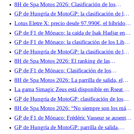
híbrido... Prueba jueves 4 de junio de 2026
8H de Spa Motos 2026: Clasificación de los
entrenamientos libres, el YART parte con el viento
GP de Hungría de MotoGP: la clasificación de los
a favor
Libres 1, Quartararo a las puertas del Top 10,
Lotus Eletre X: precio desde 97.990€, el híbrido
Márquez empieza bien
enchufable más barato que el eléctrico
GP de F1 de Mónaco: la caída de Isak Hadjar en
vídeo, rompió su suspensión
GP de F1 de Mónaco: la clasificación de los Libres
1, Leclerc y Hamilton dominan la competición,
GP de Hungría de MotoGP: la clasificación de los
Hadjar en el muro
test, decepción para Fabio Quartararo, se pierde la
8H de Spa Motos 2026: El ranking de las
Q2 por un pelo
Calificaciones 1, el BMW n°27 en la pole
GP de F1 de Mónaco: Clasificación de los
provisional en casa
entrenamientos libres 2, Lewis Hamilton confirma,
8H de Spa Motos 2026: La parrilla de salida, el
Isack Hadjar recupera su nivel
BMW nº37 en la pole en casa
La gama Simagic Zeus está disponible en Rseat y
The French Simracer con nuestro código
GP de Hungría de MotoGP: clasificación de los
promocional.
entrenamientos libres 2, Fabio Quartararo en
8H de Spa Motos 2026: “No siempre son los más
dificultades antes de la clasificación
rápidos los que ganan en Resistencia”, el análisis
GP de F1 de Mónaco: Frédéric Vasseur se ausentó
de Xavier Siméon, campeón del EWC 2021
con Ferrari el sábado por motivos médicos
GP de Hungría de MotoGP: parrilla de salida,
Fabio Quartararo sólo 15º, Marc Márquez consigue