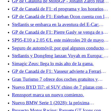
GP de Cataluña de MotoGP - Johann Zarco relata
su accidente: “Debería haber tomado la decisión de
GP de Canadá de F1: el programa y los horarios
rendirme”
del fin de semana para Francia
GP de Canadá de F1: Esteban Ocon cuenta con los
nuevos productos Haas para volver a la pista
Stellantis se embarca en la aventura del E-Car:
¿hacia el regreso del Citroën C1?
GP de Canadá de F1: Pierre Gasly se venga de su
accidente en Miami
SP95-E10 a 2,05 €/L este miércoles 20 de mayo:
alcanza su nivel más alto en 2026
Seguro de automóvil: por qué algunos conductores
todavía subestiman el valor de todos los riesgos
Stellantis y Dongfeng lanzan Voyah en Europa: los
coches se producirán en Francia
Simagic Zeus: llega lo más alto de la gama.
GP de Canadá de F1: Vasseur advierte a Ferrari
sobre las frenadas y el clima este fin de semana
Gran Turismo 7 ofrece dos coches gratuitos y
exclusivos.
Nuevo BYD Ti7: el SUV chino de 7 plazas con
aspecto 4x4 que apunta al Land Rover Defender
Rennsport marca un nuevo comienzo.
Nuevo BMW Serie 1 (2028): la próxima
generación podría deparar muchas sorpresas
Proyecto Motor Racing: Paquete GT Icons con 9