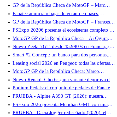
límite”
Hypercool para el simracing en plena canícula.
GP de la República Checa de MotoGP – Marc
Márquez, exhausto al final de la carrera: “La moto
Fanatec anuncia rebajas de verano en bases,
estaba ahí pero yo estaba vacía”
volantes, cabinas, pedales y packs.
GP de la República Checa de MotoGP – Francesco
Bagnaia indefenso ante Marc Márquez: “Mi ritmo
FSExpo 20206 presenta el ecosistema completo de
no era lo suficientemente rápido”
Moza Flight.
MotoGP GP de la República Checa – Ai Ogura
reconoce la superioridad de Marc Márquez: “Tenía
Nuevo Zeekr 7GT: desde 45.990 € en Francia, ¿un
algo extra”
precio agresivo para el shooting Brake eléctrico?
Smart #2 Concept: un banco para dos personas,
inesperado para un miniauto urbano eléctrico
Leasing social 2026 en Peugeot: todas las ofertas y
alquileres de los Peugeot e-208, e-2008 y e-308
MotoGP GP de la República Checa: Marco
Bezzecchi quiere revancha en Brno tras su caída en
Nuevo Renault Clio 6: ¿una variante deportiva de
Hungría
200 CV en preparación?
Podium Pedals: el conjunto de pedales de Fanatec
llega en unos días.
PRUEBA - Alpine A390 GT (2026): nuestra
opinión sobre... Prueba del miércoles 3 de junio de
FSExpo 2026 presenta Meridian GMT con una
2026
visión distinta del FlightSim.
PRUEBA - Dacia Jogger rediseñado (2026): el