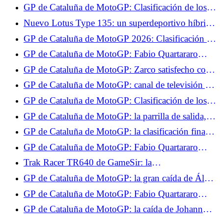
Francia, el compacto eléctrico más barato del
GP de Cataluña de MotoGP: Clasificación de los
mercado
Libres 1, Zarco en el Top 10, no Quartararo
Nuevo Lotus Type 135: un superdeportivo híbrido
V8 de 1.000 CV en el centro del plan 2030
GP de Cataluña de MotoGP 2026: Clasificación de
pruebas, Zarco y Quartararo pasan a la Q2, no
GP de Cataluña de MotoGP: Fabio Quartararo
Jorge Martín
sorprendido por su actuación en los Tests
GP de Cataluña de MotoGP: Zarco satisfecho con
sus Test, da las áreas de avance para el futuro
GP de Cataluña de MotoGP: canal de televisión y
horarios de la carrera al sprint, Quartararo y Zarco
GP de Cataluña de MotoGP: Clasificación de los
esperan brillar
Libres 2, Quartararo en el Top 5, cae ante Zarco
GP de Cataluña de MotoGP: la parrilla de salida,
Zarco y Quartararo pueden soñar
GP de Cataluña de MotoGP: la clasificación final
de la carrera al sprint, Zarco en el Top 5,
GP de Cataluña de MotoGP: Fabio Quartararo
Quartararo sufrió
espera una carrera difícil el domingo
Trak Racer TR640 de GameSir: la
retroalimentación de fuerza en la punta de los
GP de Cataluña de MotoGP: la gran caída de Álex
pulgares.
Márquez en vídeo
GP de Cataluña de MotoGP: Fabio Quartararo
decepcionado por la falta de velocidad de su
GP de Cataluña de MotoGP: la caída de Johann
Yamaha
Zarco durante la 2ª salida en vídeo