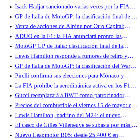
con su carrera al sprint, espera sufrir el domingo
Isack Hadjar sancionado varias veces por la FIA
durante la carrera
GP de Italia de MotoGP: la clasificación final de la
carrera al sprint, Quartararo fuera del Top 10, Jorge
Venta de acciones de Alpine por Otro Capital:
Martín sólido
fracasan las negociaciones entre Renault y
ADUO en la F1: la FIA anunciará pronto las
Mercedes
diferencias entre los fabricantes de motores.
MotoGP GP de Italia: clasificación final de la
carrera, Bezzecchi gana en casa, duplicado para
Lewis Hamilton responde a rumores de retiro y
Aprilia
explica por qué abandonó el simulador de Ferrari
GP de Italia de MotoGP: la clasificación del Warm
en Canadá
Up, Bezzecchi por delante de dos Ducati,
Pirelli confirma sus elecciones para Mónaco y
Quartararo por detrás
Barcelona: muy blando en el Principado, un paso
La FIA prohíbe la aerodinámica activa en los F1 de
más agresivo en Cataluña
Mónaco para frenar la velocidad punta.
Gucci reemplazará a BWT como patrocinador
principal de Alpine en Fórmula 1 a partir de 2027
Precios del combustible el viernes 15 de mayo: el
diésel baja hasta los 2,12 €/l, el SP-95 (E10) se
Lewis Hamilton, padrino del M24: el nuevo
mantiene en su nivel más alto
museo del automovilismo en Le Mans
El casco de Gilles Villeneuve se subasta por más de
un millón de euros.
Nuevo Leapmotor B05: desde 25.400 € en