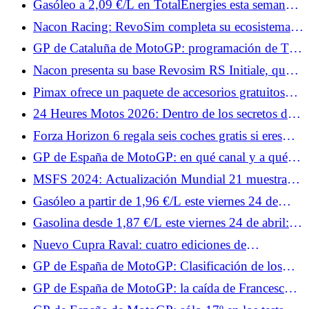
Gasóleo a 2,09 €/L en TotalEnergies esta semana:
fechas y estaciones afectadas
Nacon Racing: RevoSim completa su ecosistema y
anuncia juegos.
GP de Cataluña de MotoGP: programación de TV
y horarios del fin de semana
Nacon presenta su base Revosim RS Initiale, que
alcanza 5 Nm.
Pimax ofrece un paquete de accesorios gratuitos
para tus cascos Crystal, con Superchicane.
24 Heures Motos 2026: Dentro de los secretos del
muro de boxes
Forza Horizon 6 regala seis coches gratis si eres
fiel.
GP de España de MotoGP: en qué canal y a qué
hora ver los Test de este viernes
MSFS 2024: Actualización Mundial 21 muestra
todos los colores de Australia.
Gasóleo a partir de 1,96 €/L este viernes 24 de
abril: las estaciones preferidas para un repostaje por
Gasolina desde 1,87 €/L este viernes 24 de abril:
debajo de 2,18 €/L en Francia
las estaciones más baratas para repostar SP95-E10
Nuevo Cupra Raval: cuatro ediciones de
lanzamiento del deportivo urbano eléctrico, desde
GP de España de MotoGP: Clasificación de los
34.870 €
Libres 1, Johann Zarco en el Top 10, Fabio
GP de España de MotoGP: la caída de Francesco
Quartararo muy lejos
Bagnaia en vídeo, su Ducati vuelca