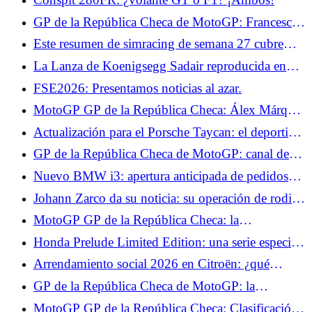
GP de la República Checa de MotoGP: Francesco
Bagnaia quiere sacar provecho de su regularidad en
Este resumen de simracing de semana 27 cubre
Brno
Super Woden GP 3, #DRIVE Rally y Motorsport
La Lanza de Koenigsegg Sadair reproducida en
Manager 2.
Lego a escala 1:1, ¡puede viajar a más de 110
FSE2026: Presentamos noticias al azar.
km/h!
MotoGP GP de la República Checa: Álex Márquez
vuelve, una apuesta arriesgada
Actualización para el Porsche Taycan: el deportivo
está inspirado en el Hyundai Ioniq 5 N
GP de la República Checa de MotoGP: canal de
televisión y horarios de pruebas, Fabio Quartararo
Nuevo BMW i3: apertura anticipada de pedidos
hace de la Q2 su objetivo del día
con la Primera Edición, desde 74.850 €
Johann Zarco da su noticia: su operación de rodilla
ha sido pospuesta pero ha vuelto a entrenar
MotoGP GP de la República Checa: la
clasificación de los Libres 1, Marc Márquez en
Honda Prelude Limited Edition: una serie especial
muy buena forma, Fabio Quartararo empieza muy
reservada para Japón, ¿qué lástima?
Arrendamiento social 2026 en Citroën: ¿qué
bien
alquiler para los Citroën ë-C3 y ë-C3 Aircross?
GP de la República Checa de MotoGP: la
clasificación de los test, Fabio Quartararo se pierde,
MotoGP GP de la República Checa: Clasificación