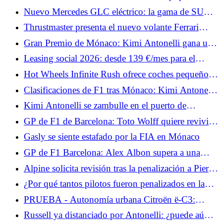
deshacerse de la decepción de Mónaco
Nuevo Mercedes GLC eléctrico: la gama de SUV
eléctricos se amplía, los precios bajan
Thrustmaster presenta el nuevo volante Ferrari
499P X Las 24 Horas de Le Mans
Gran Premio de Mónaco: Kimi Antonelli gana una
carrera movida, Hadjar y Hamilton suben al podio
Leasing social 2026: desde 139 €/mes para el
Nissan Micra elegible, ¿es más atractivo que el
Hot Wheels Infinite Rush ofrece coches pequeños
Renault 5?
y un gran mundo abierto.
Clasificaciones de F1 tras Mónaco: Kimi Antonelli
lidera el campeonato, Hamilton segundo
Kimi Antonelli se zambulle en el puerto de
Mónaco tras su victoria.
GP de F1 de Barcelona: Toto Wolff quiere revivir a
George Russell
Gasly se siente estafado por la FIA en Mónaco
GP de F1 Barcelona: Alex Albon supera a una
leyenda de Williams este fin de semana
Alpine solicita revisión tras la penalización a Pierre
Gasly en Mónaco
¿Por qué tantos pilotos fueron penalizados en la
zona de boxes de Mónaco?
PRUEBA - Autonomía urbana Citroën ë-C3:
nuestra opinión al volante... A la espera del 2CV
Russell ya distanciado por Antonelli: ¿puede aún
eléctrico en 2028, la autonomía urbana ë-C3