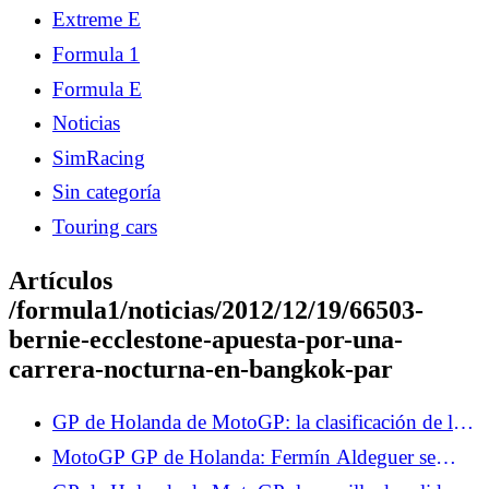
Extreme E
Formula 1
Formula E
Noticias
SimRacing
Sin categoría
Touring cars
Artículos
/formula1/noticias/2012/12/19/66503-
bernie-ecclestone-apuesta-por-una-
carrera-nocturna-en-bangkok-par
GP de Holanda de MotoGP: la clasificación de los
Libres 2, Marco Bezzecchi domina, Fabio
MotoGP GP de Holanda: Fermín Aldeguer se
Quartararo a las puertas del Top 10
retira tras una caída