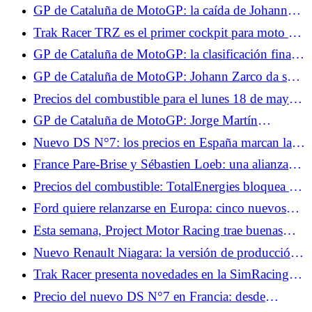
decepcionado por la falta de velocidad de su
GP de Cataluña de MotoGP: la caída de Johann
Yamaha
Zarco durante la 2ª salida en vídeo
Trak Racer TRZ es el primer cockpit para moto del
gran público.
GP de Cataluña de MotoGP: la clasificación final
de la carrera, un piloto pierde su podio, Quartararo
GP de Cataluña de MotoGP: Johann Zarco da su
gana una plaza
noticia, sabemos el alcance de sus lesiones
Precios del combustible para el lunes 18 de mayo:
2,14 €/L de diésel y 2,04 €/L SP95-E10, los
GP de Cataluña de MotoGP: Jorge Martín
precios se mantienen estables
preocupado por los accidentes de Alex Márquez y
Nuevo DS N°7: los precios en España marcan la
Johann Zarco en carrera
pauta en Francia, desde 45.441 €
France Pare-Brise y Sébastien Loeb: una alianza
obvia entre técnica y alto nivel
Precios del combustible: TotalEnergies bloquea el
diésel a 2,09 €/L y la gasolina a 1,99 €/L este fin
Ford quiere relanzarse en Europa: cinco nuevos
de semana
modelos anunciados hasta finales de 2029
Esta semana, Project Motor Racing trae buenas
noticias: reclutamiento, parche, DLC y VR.
Nuevo Renault Niagara: la versión de producción
del pick-up presentada en septiembre
Trak Racer presenta novedades en la SimRacing
Expo: cabina de moto y mando con
Precio del nuevo DS N°7 en Francia: desde
retroalimentación.
43.900 euros, ¿precios realmente elevados?