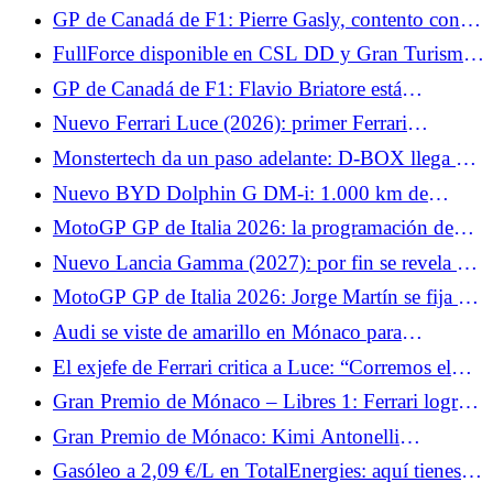
de encontrar el podio en Montreal: “Una sensación
GP de Canadá de F1: Pierre Gasly, contento con el
increíble”
resultado de Alpine, también felicita a Franco
FullForce disponible en CSL DD y Gran Turismo
Colapinto
DD Pro de Fanatec.
GP de Canadá de F1: Flavio Briatore está
encantado, quiere que Alpine lo haga aún mejor
Nuevo Ferrari Luce (2026): primer Ferrari
eléctrico, 5 plazas y un diseño divisivo
Monstertech da un paso adelante: D-BOX llega a
las cabinas de mando de MTS.
Nuevo BYD Dolphin G DM-i: 1.000 km de
autonomía acumulada para este exclusivo coche
MotoGP GP de Italia 2026: la programación de
urbano híbrido enchufable
TV y horarios del fin de semana, sin Johann Zarco
Nuevo Lancia Gamma (2027): por fin se revela el
pero con Marc Márquez
crossover con hasta 740 km de autonomía
MotoGP GP de Italia 2026: Jorge Martín se fija un
objetivo sencillo para este fin de semana con
Audi se viste de amarillo en Mónaco para
Aprilia
homenajear a Tazio Nuvolari
El exjefe de Ferrari critica a Luce: “Corremos el
riesgo de destruir un mito”
Gran Premio de Mónaco – Libres 1: Ferrari logra
el doblete y Charles Leclerc marca el ritmo
Gran Premio de Mónaco: Kimi Antonelli
sorprende a todo Mónaco y consigue la pole.
Gasóleo a 2,09 €/L en TotalEnergies: aquí tienes