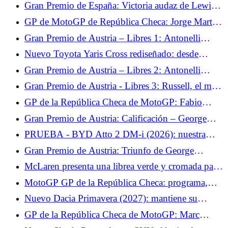
Russell en pole por delante de Lewis Hamilton
Gran Premio de España: Victoria audaz de Lewis
Hamilton con Ferrari.
GP de MotoGP de República Checa: Jorge Martín
cuenta con su mentalidad para superar su lesión
Gran Premio de Austria – Libres 1: Antonelli
este fin de semana
marca el tono ante su compañero de equipo
Nuevo Toyota Yaris Cross rediseñado: desde
29.500 €, precios más elevados para el SUV
Gran Premio de Austria – Libres 2: Antonelli
urbano
confirma el rendimiento de Mercedes
Gran Premio de Austria - Libres 3: Russell, el más
rápido antes de la clasificación.
GP de la República Checa de MotoGP: Fabio
Quartararo espera volver a la vanguardia con
Gran Premio de Austria: Calificación – George
Yamaha
Russell consigue la pole tras el choque de
PRUEBA - BYD Atto 2 DM-i (2026): nuestra
Verstappen
opinión sobre el SUV urbano... La primera prueba
Gran Premio de Austria: Triunfo de George
del BYD Atto 2 nos dejó con ganas de más. Si no
Russell, Verstappen impresiona
McLaren presenta una librea verde y cromada para
estuviera desprovisto de... Ensayo jueves 18 de
Silverstone.
junio de 2026
MotoGP GP de la República Checa: programa,
canal de televisión y horarios del fin de semana,
Nuevo Dacia Primavera (2027): mantiene su
Fabio Quartararo espera lo mejor con Yamaha
nombre pero toma todo del Twingo
GP de la República Checa de MotoGP: Marc
Márquez espera un intenso desafío físico en Brno