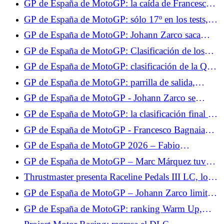
GP de España de MotoGP: la caída de Francesco
Quartararo muy lejos
Bagnaia en vídeo, su Ducati vuelca
GP de España de MotoGP: sólo 17º en los tests,
Fabio Quartararo sigue decidido
GP de España de MotoGP: Johann Zarco saca
aspectos positivos de los tests, aunque se perdió la
GP de España de MotoGP: Clasificación de los
Q2
Libres 2, Johann Zarco en forma antes de la
GP de España de MotoGP: clasificación de la Q1,
clasificación
Johann Zarco gana su lugar en la Q2, no Fabio
GP de España de MotoGP: parrilla de salida,
Quartararo
hazaña de Johann Zarco, Fabio Quartararo sólo 17º
GP de España de MotoGP - Johann Zarco se
queda sin la pole por nada: “Había la posibilidad
GP de España de MotoGP: la clasificación final de
de tenerla”
la carrera al sprint, escenario totalmente loco, Zarco
GP de España de MotoGP - Francesco Bagnaia
y Quartararo en los puntos
pierde ante Marc Márquez: “Era más rápido que
GP de España de MotoGP 2026 – Fabio
yo”
Quartararo hace su mea culpa: “Cometí un error al
GP de España de MotoGP – Marc Márquez tuvo
no parar”
suerte en la carrera al sprint: “Me caí en el mejor
Thrustmaster presenta Raceline Pedals III LC, los
momento”
nuevos pedales con célula de carga.
GP de España de MotoGP – Johann Zarco limita
los daños en la carrera al sprint: “Pude salvar
GP de España de MotoGP: ranking Warm Up,
algunos puntos”
Fabio Quartararo sube al Top 10, Zarco sólo 12º