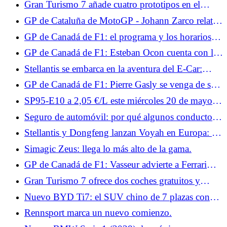
Gran Turismo 7 añade cuatro prototipos en el
menú del parche 1.7 de junio.
GP de Cataluña de MotoGP - Johann Zarco relata
su accidente: “Debería haber tomado la decisión de
GP de Canadá de F1: el programa y los horarios
rendirme”
del fin de semana para Francia
GP de Canadá de F1: Esteban Ocon cuenta con los
nuevos productos Haas para volver a la pista
Stellantis se embarca en la aventura del E-Car:
¿hacia el regreso del Citroën C1?
GP de Canadá de F1: Pierre Gasly se venga de su
accidente en Miami
SP95-E10 a 2,05 €/L este miércoles 20 de mayo:
alcanza su nivel más alto en 2026
Seguro de automóvil: por qué algunos conductores
todavía subestiman el valor de todos los riesgos
Stellantis y Dongfeng lanzan Voyah en Europa: los
coches se producirán en Francia
Simagic Zeus: llega lo más alto de la gama.
GP de Canadá de F1: Vasseur advierte a Ferrari
sobre las frenadas y el clima este fin de semana
Gran Turismo 7 ofrece dos coches gratuitos y
exclusivos.
Nuevo BYD Ti7: el SUV chino de 7 plazas con
aspecto 4x4 que apunta al Land Rover Defender
Rennsport marca un nuevo comienzo.