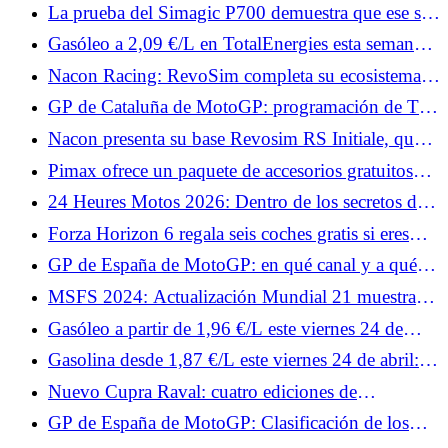
Martín tras la carrera: "La temporada pasada
La prueba del Simagic P700 demuestra que ese sí
aprendí que nunca hay que rendirse"
funciona.
Gasóleo a 2,09 €/L en TotalEnergies esta semana:
fechas y estaciones afectadas
Nacon Racing: RevoSim completa su ecosistema y
anuncia juegos.
GP de Cataluña de MotoGP: programación de TV
y horarios del fin de semana
Nacon presenta su base Revosim RS Initiale, que
alcanza 5 Nm.
Pimax ofrece un paquete de accesorios gratuitos
para tus cascos Crystal, con Superchicane.
24 Heures Motos 2026: Dentro de los secretos del
muro de boxes
Forza Horizon 6 regala seis coches gratis si eres
fiel.
GP de España de MotoGP: en qué canal y a qué
hora ver los Test de este viernes
MSFS 2024: Actualización Mundial 21 muestra
todos los colores de Australia.
Gasóleo a partir de 1,96 €/L este viernes 24 de
abril: las estaciones preferidas para un repostaje por
Gasolina desde 1,87 €/L este viernes 24 de abril:
debajo de 2,18 €/L en Francia
las estaciones más baratas para repostar SP95-E10
Nuevo Cupra Raval: cuatro ediciones de
lanzamiento del deportivo urbano eléctrico, desde
GP de España de MotoGP: Clasificación de los
34.870 €
Libres 1, Johann Zarco en el Top 10, Fabio