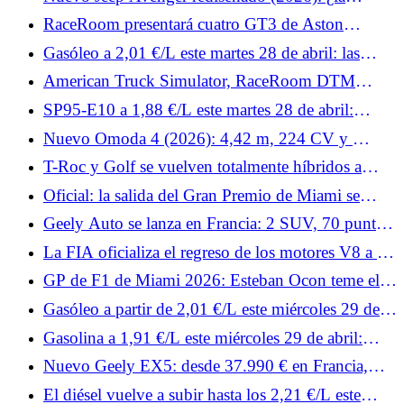
parrilla iluminada como principal cambio del SUV
RaceRoom presentará cuatro GT3 de Aston
urbano?
Martin, Porsche, Ford y Lamborghini el mes que
Gasóleo a 2,01 €/L este martes 28 de abril: las
viene.
estaciones más baratas de Francia para repostar
American Truck Simulator, RaceRoom DTM
gasóleo
Esports y Rennsport: noticias de simracing de la
SP95-E10 a 1,88 €/L este martes 28 de abril:
semana 19.
¿dónde encontrar estaciones por debajo de la media
Nuevo Omoda 4 (2026): 4,42 m, 224 CV y ​​
de 2 €/L en Francia?
menos de 30.000 €
T-Roc y Golf se vuelven totalmente híbridos a
finales de 2026: Volkswagen da detalles de sus dos
Oficial: la salida del Gran Premio de Miami se
nuevos motores
adelanta tres horas debido al mal tiempo.
Geely Auto se lanza en Francia: 2 SUV, 70 puntos
de venta y grandes ambiciones
La FIA oficializa el regreso de los motores V8 a la
Fórmula 1 para 2030
GP de F1 de Miami 2026: Esteban Ocon teme el
calor por su Haas
Gasóleo a partir de 2,01 €/L este miércoles 29 de
abril: dónde encontrar estaciones por debajo de
Gasolina a 1,91 €/L este miércoles 29 de abril:
2,20 €/L de media en Francia
¿dónde ganar 10 céntimos por litro con SP95-E10
Nuevo Geely EX5: desde 37.990 € en Francia,
en Francia?
¿puede el SUV eléctrico eclipsar al Tesla Model Y?
El diésel vuelve a subir hasta los 2,21 €/L este