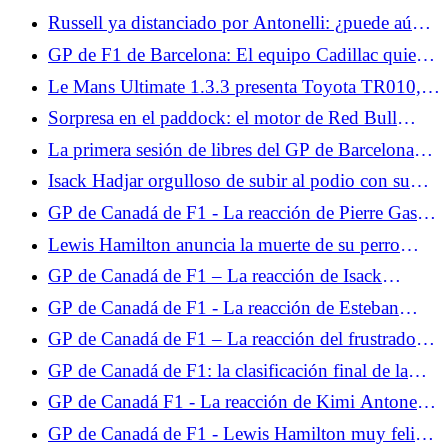
nuestra opinión al volante... A la espera del 2CV
Russell ya distanciado por Antonelli: ¿puede aún
eléctrico en 2028, la autonomía urbana ë-C3
aspirar al título?
GP de F1 de Barcelona: El equipo Cadillac quiere
constituye la puerta de entrada a... Prueba
dar un paso adelante este fin de semana
miércoles 10 de junio de 2026
Le Mans Ultimate 1.3.3 presenta Toyota TR010,
BMW M Hybrid V8 Evo y las 24 Horas de Le
Sorpresa en el paddock: el motor de Red Bull
Mans 2026.
Powertrains sería el más potente
La primera sesión de libres del GP de Barcelona
estará monopolizada por pilotos jóvenes.
Isack Hadjar orgulloso de subir al podio con su
ídolo, Lewis Hamilton
GP de Canadá de F1 - La reacción de Pierre Gasly
tras la clasificación: "Algo anda mal"
Lewis Hamilton anuncia la muerte de su perro
Roscoe.
GP de Canadá de F1 – La reacción de Isack
Hadjar, furioso tras la clasificación: “Hice una
GP de Canadá de F1 - La reacción de Esteban
vuelta de mierda”
Ocon tras la clasificación: "Tres vueltas para
GP de Canadá de F1 – La reacción del frustrado
adaptarse son demasiado cortas"
Charles Leclerc tras la clasificación: “Nunca me
GP de Canadá de F1: la clasificación final de la
funciona en Montreal”
carrera, Russell pierde a lo grande, Isack Hadjar en
GP de Canadá F1 - La reacción de Kimi Antonelli
el Top 5
al final, el italiano lamenta el abandono de Russell
GP de Canadá de F1 - Lewis Hamilton muy feliz