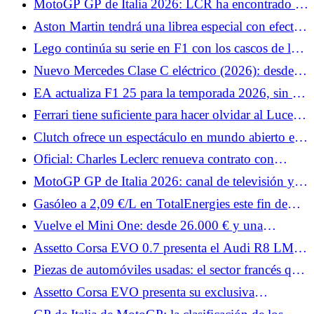
MotoGP GP de Italia 2026: LCR ha encontrado el
sustituto de Johann Zarco, el equipo recurre a un
Aston Martin tendrá una librea especial con efecto
veterano
irisado para Mónaco
Lego continúa su serie en F1 con los cascos de los
pilotos de McLaren.
Nuevo Mercedes Clase C eléctrico (2026): desde
66.399 € en Francia, ¿precios elevados?
EA actualiza F1 25 para la temporada 2026, sin F1
26
Ferrari tiene suficiente para hacer olvidar al Luce:
estos nombres harán vibrar al F80, 12Cilindri y
Clutch ofrece un espectáculo en mundo abierto en
296
el sur de Francia.
Oficial: Charles Leclerc renueva contrato con
Ferrari más allá de 2030
MotoGP GP de Italia 2026: canal de televisión y
horarios de pruebas, Q2 de difícil acceso para
Gasóleo a 2,09 €/L en TotalEnergies este fin de
Quartararo
semana: arranca el sábado en 3.300 estaciones de
Vuelve el Mini One: desde 26.000 € y una
servicio
potencia de 122 CV
Assetto Corsa EVO 0.7 presenta el Audi R8 LMS,
el Datsun 240Z y dos Porsche.
Piezas de automóviles usadas: el sector francés que
reinventa la reparación de automóviles
Assetto Corsa EVO presenta su exclusiva
clasificación de seguridad.