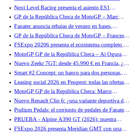
nada que esperar para mañana”
Quartararo fatalista tras la carrera: “No sentimos el
Next Level Racing presenta el asiento ES1
límite”
Hypercool para el simracing en plena canícula.
GP de la República Checa de MotoGP – Marc
Márquez, exhausto al final de la carrera: “La moto
Fanatec anuncia rebajas de verano en bases,
estaba ahí pero yo estaba vacía”
volantes, cabinas, pedales y packs.
GP de la República Checa de MotoGP – Francesco
Bagnaia indefenso ante Marc Márquez: “Mi ritmo
FSExpo 20206 presenta el ecosistema completo de
no era lo suficientemente rápido”
Moza Flight.
MotoGP GP de la República Checa – Ai Ogura
reconoce la superioridad de Marc Márquez: “Tenía
Nuevo Zeekr 7GT: desde 45.990 € en Francia, ¿un
algo extra”
precio agresivo para el shooting Brake eléctrico?
Smart #2 Concept: un banco para dos personas,
inesperado para un miniauto urbano eléctrico
Leasing social 2026 en Peugeot: todas las ofertas y
alquileres de los Peugeot e-208, e-2008 y e-308
MotoGP GP de la República Checa: Marco
Bezzecchi quiere revancha en Brno tras su caída en
Nuevo Renault Clio 6: ¿una variante deportiva de
Hungría
200 CV en preparación?
Podium Pedals: el conjunto de pedales de Fanatec
llega en unos días.
PRUEBA - Alpine A390 GT (2026): nuestra
opinión sobre... Prueba del miércoles 3 de junio de
FSExpo 2026 presenta Meridian GMT con una