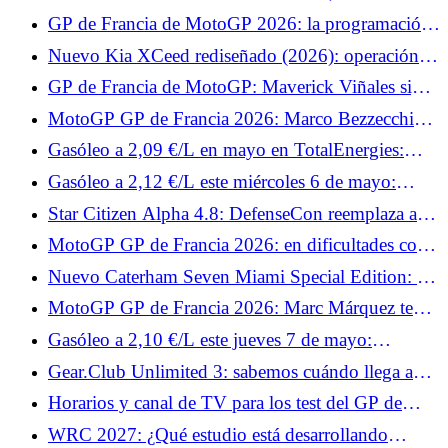
automático y hasta 1.400 km de autonomía
GP de Francia de MotoGP 2026: la programación
de TV y los horarios del fin de semana
Nuevo Kia XCeed rediseñado (2026): operación
de modernización del compacto elevado
GP de Francia de MotoGP: Maverick Viñales sigue
fuera, Jonas Folger regresa a Tech3
MotoGP GP de Francia 2026: Marco Bezzecchi
quiere confirmar su dominio en Le Mans
Gasóleo a 2,09 €/L en mayo en TotalEnergies:
todas las fechas de operación en 3.300 estaciones
Gasóleo a 2,12 €/L este miércoles 6 de mayo:
¿dónde se puede pagar menos que la media de
Star Citizen Alpha 4.8: DefenseCon reemplaza a
2,23 €/L en Francia?
Invictus y la guerra cambia de escenario
MotoGP GP de Francia 2026: en dificultades con
Yamaha, Fabio Quartararo prepara algo especial
Nuevo Caterham Seven Miami Special Edition: 12
para los aficionados
ejemplares para este homenaje al GP de Miami
MotoGP GP de Francia 2026: Marc Márquez teme
una climatología complicada en Le Mans
Gasóleo a 2,10 €/L este jueves 7 de mayo:
estaciones en las que se puede pagar hasta 12
Gear.Club Unlimited 3: sabemos cuándo llega a
céntimos menos que la media a 2,21 €/L
PC, Xbox y PlayStation.
Horarios y canal de TV para los test del GP de
Francia de MotoGP 2026: Johann Zarco y Fabio
WRC 2027: ¿Qué estudio está desarrollando
Quartararo esperan brillar