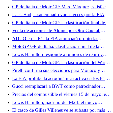
carrera intensa, Russell se retira.
GP de Italia de MotoGP: Marc Márquez, satisfecho
con su carrera al sprint, espera sufrir el domingo
Isack Hadjar sancionado varias veces por la FIA
durante la carrera
GP de Italia de MotoGP: la clasificación final de la
carrera al sprint, Quartararo fuera del Top 10, Jorge
Venta de acciones de Alpine por Otro Capital:
Martín sólido
fracasan las negociaciones entre Renault y
ADUO en la F1: la FIA anunciará pronto las
Mercedes
diferencias entre los fabricantes de motores.
MotoGP GP de Italia: clasificación final de la
carrera, Bezzecchi gana en casa, duplicado para
Lewis Hamilton responde a rumores de retiro y
Aprilia
explica por qué abandonó el simulador de Ferrari
GP de Italia de MotoGP: la clasificación del Warm
en Canadá
Up, Bezzecchi por delante de dos Ducati,
Pirelli confirma sus elecciones para Mónaco y
Quartararo por detrás
Barcelona: muy blando en el Principado, un paso
La FIA prohíbe la aerodinámica activa en los F1 de
más agresivo en Cataluña
Mónaco para frenar la velocidad punta.
Gucci reemplazará a BWT como patrocinador
principal de Alpine en Fórmula 1 a partir de 2027
Precios del combustible el viernes 15 de mayo: el
diésel baja hasta los 2,12 €/l, el SP-95 (E10) se
Lewis Hamilton, padrino del M24: el nuevo
mantiene en su nivel más alto
museo del automovilismo en Le Mans
El casco de Gilles Villeneuve se subasta por más de