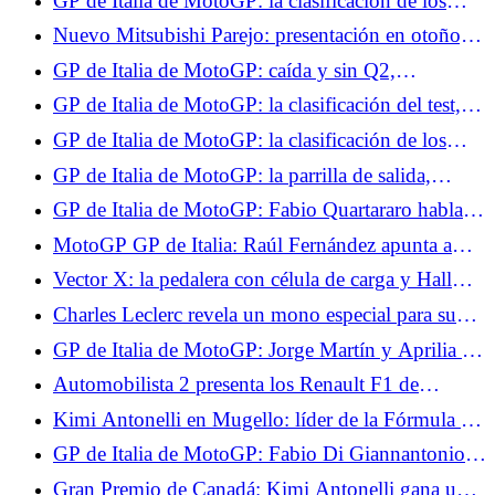
GP de Italia de MotoGP: la clasificación de los
Libres 1, Quartararo muy lejos de los líderes,
Nuevo Mitsubishi Parejo: presentación en otoño, el
Márquez empieza lento
regreso oficial de una leyenda
GP de Italia de MotoGP: caída y sin Q2,
Quartararo decepcionado con su día en Mugello
GP de Italia de MotoGP: la clasificación del test,
no hay Q2 para Quartararo, funciona para Marc
GP de Italia de MotoGP: la clasificación de los
Márquez
entrenamientos libres 2, Quartararo sigue en
GP de Italia de MotoGP: la parrilla de salida,
dificultades, Jorge Martín establece un récord
ningún milagro para Quartararo, gran jugada de
GP de Italia de MotoGP: Fabio Quartararo habla
Marc Márquez
de la mediocridad de su Yamaha
MotoGP GP de Italia: Raúl Fernández apunta a
dos el domingo
Vector X: la pedalera con célula de carga y Hall
que eleva a PXN en la gama
Charles Leclerc revela un mono especial para su
Gran Premio en casa en Mónaco.
GP de Italia de MotoGP: Jorge Martín y Aprilia se
marcan un objetivo alto para lo que resta del
Automobilista 2 presenta los Renault F1 de
campeonato
Fernando Alonso.
Kimi Antonelli en Mugello: líder de la Fórmula 1
agita la bandera a cuadros del MotoGP
GP de Italia de MotoGP: Fabio Di Giannantonio
contento con su podio en la carrera al sprint
Gran Premio de Canadá: Kimi Antonelli gana una