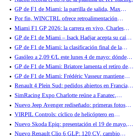
Gasly en los puntos
GP de F1 de Miami: la parrilla de salida, Max
Verstappen crea una sorpresa, Isack Hadjar en
Por fin, WINCTRL ofrece retroalimentación
apuros
háptica.
Miami F1 GP 2026: la carrera en vivo, Charles
Leclerc estropea su podio, Antonelli como jefe
GP de F1 de Miami – Isack Hadjar acepta su caída:
“No era muy inteligente”
GP de F1 de Miami: la clasificación final de la
carrera, y tres para Antonelli, grandes puntos para
Gasóleo a 2,09 €/L este lunes 4 de mayo: dónde
Alpine
repostar gasóleo por debajo de la media de 2,19
GP de F1 de Miami: Briatore lamenta el retiro de
€/L en Francia
Gasly y felicita a Colapinto
GP de F1 de Miami: Frédéric Vasseur mantiene
aspectos positivos a pesar de una carrera fallida
Renault 4 Plein Sud: pedidos abiertos en Francia,
para Ferrari
desde 37.290 €
SimRacing Expo Charlotte reúne a Fanatec,
Asetek, Conspit, VPG, Thrustmaster y Pimax.
Nuevo Jeep Avenger rediseñado: primeras fotos
oficiales y look “baby-Compass” para el SUV
VIRPIL Controls: cíclico de helicóptero en
urbano
aproximación y una base Force Feedback que
Nuevo Skoda Epiq: presentación el 19 de mayo, lo
destaca
que muestran los bocetos oficiales
Nuevo Renault Clio 6 GLP: 120 CV, cambio