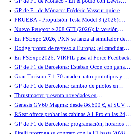
GP de F1 de Mónaco - En el podio con Lewis
Hamilton, Isack Hadjar sigue viviendo su sueño de
GP de F1 de Mónaco: Frédéric Vasseur quiere
infancia: "No pensé que fuera posible"
encontrar rápidamente soluciones para Charles
PRUEBA - Propulsión Tesla Model 3 (2026):
Leclerc
nuestra opinión sobre el... Al igual que el Tesla
Nuevo Peugeot e-208 GTI (2026): la versión
Model Y, el Model 3 da la bienvenida a una nueva
definitiva presentada el 12 de junio en Le Mans
En FSExpo 2026, PXN se lanza al simulador de
variante simplificada que lo convierte en... Prueba
vuelo.
lunes 8 de junio de 2026
Dodge pronto de regreso a Europa: ¿el candidato a
cargador eléctrico para Francia?
En FSExpo2026, VIRPIL pasa al Force Feedback.
GP de F1 de Barcelona: Esteban Ocon con ganas
de volver a terrenos conocidos
Gran Turismo 7 1.70 añade cuatro prototipos y un
coche de seguridad para las 24 Horas de Le Mans.
GP de F1 de Barcelona: cambio de pilotos en
Williams y Cadillac el viernes
Thrustmaster presenta novedades en
FlightSimExpo 2026.
Genesis GV60 Magma: desde 86.600 €, el SUV
deportivo eléctrico llega a Francia
RSeat ofrece probar las cabinas A1 Pro en las 24
Horas de Le Mans, promos y BDH Active Shifter.
GP de F1 de Barcelona: programación, horarios y
canales de TV para el fin de semana, ¿Kimi
Pirelli prorroga su contrato con la F1 hasta 2028: