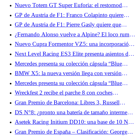
híbrido al precio de un Dacia Bigster, ¿quién
style. Removing the colon is an option since they
Nuevo Totem GT Super Euforia: el restomod
podría decir mejor?
didn't strictly ask for a sentence with verb subject.
definitivo que realza el Alfa Romeo Giulia GT
GP de Austria de F1: Franco Colapinto quiere
</p> <p>However, keeping "se enriquece" aligns
confirmar el buen momento de Alpine
closely with the original meaning. An alternative,
GP de Austria de F1: Pierre Gasly quiere que
"Moza Flight amplía su ecosistema con módulos y
Alpine progrese en la clasificación
¿Fernando Alonso vuelve a Alpine? El loco rumor
pantallas," is more natural but shifts the nuance
de traspaso que sacude el paddock
slightly. Going with "se enriquece" seems best!
Nuevo Cupra Formentor VZ5: una incorporación
</p>
que se mueve tanto como su motor
Next Level Racing ES3 Elite presenta asientos de
carreras en fibra de carbono y vidrio.
Mercedes presenta su colección cápsula “Blue
Wonder” con George Russell y Kimi Antonelli
BMW X5: la nueva versión llega con versión
eléctrica y una batería gigantesca
Mercedes presenta su colección cápsula “Blue
Wonder” con George Russell y Kimi Antonelli
Wreckfest 2 recibe el parche 8 con coches
estadounidenses y un nuevo sistema de progresión.
Gran Premio de Barcelona: Libres 3, Russell
encabeza la clasificación.
DS N°8: ¿pronto una batería de tamaño intermedio
para el crossover eléctrico?
Asetek Racing Initium DD10: una base de 10 Nm
que puede pasar a 14 Nm.
Gran Premio de España – Clasificación: George