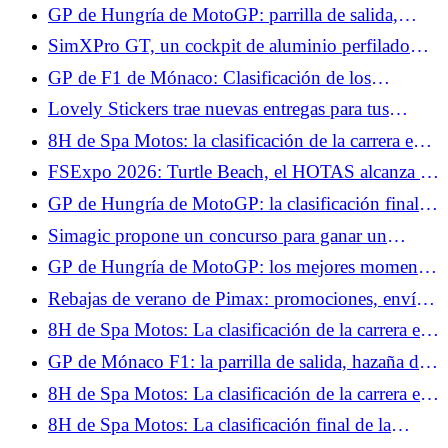
con Ferrari el sábado por motivos médicos
GP de Hungría de MotoGP: parrilla de salida,
Fabio Quartararo sólo 15º, Marc Márquez consigue
SimXPro GT, un cockpit de aluminio perfilado
la pole
que busca ser accesible
GP de F1 de Mónaco: Clasificación de los
entrenamientos libres 3, Kimi Antonelli toma el
Lovely Stickers trae nuevas entregas para tus
control, Isack Hadjar en el Top 10
volantes y tus setups.
8H de Spa Motos: la clasificación de la carrera en
H+2, el BMW nº37 conserva el liderato
FSExpo 2026: Turtle Beach, el HOTAS alcanza la
madurez.
GP de Hungría de MotoGP: la clasificación final
de la carrera al sprint, Marc Márquez imperial,
Simagic propone un concurso para ganar un
Fabio Quartararo no pudo hacer nada
volante ZEUS Sport y un MagicDash.
GP de Hungría de MotoGP: los mejores momentos
de la carrera al sprint en vídeo
Rebajas de verano de Pimax: promociones, envío
gratis y casco de realidad virtual de regalo.
8H de Spa Motos: La clasificación de la carrera en
H+4, la lluvia cae sobre Spa-Francorchamps
GP de Mónaco F1: la parrilla de salida, hazaña de
Max Verstappen, Lewis Hamilton al acecho
8H de Spa Motos: La clasificación de la carrera en
H+6, el BMW nº37 no se rinde, el Honda nº5
8H de Spa Motos: La clasificación final de la
abandona
carrera, triunfo en casa para el BMW nº37