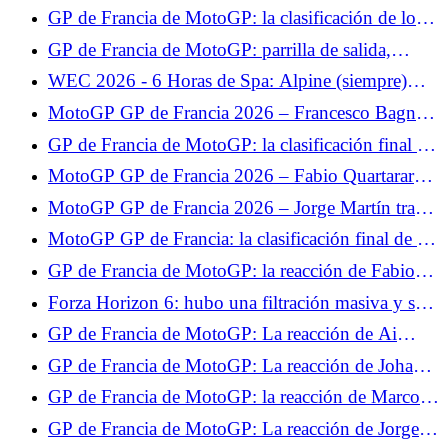
Nacon?
GP de Francia de MotoGP: la clasificación de los
libres 2, Fabio Quartararo se prepara bien para la
GP de Francia de MotoGP: parrilla de salida,
clasificación, Johann Zarco se estrelló
buena posición de Quartararo, decepción para
WEC 2026 - 6 Horas de Spa: Alpine (siempre)
Zarco
mira hacia adelante
MotoGP GP de Francia 2026 – Francesco Bagnaia
advierte a la competición: “Algo está pasando”
GP de Francia de MotoGP: la clasificación final de
la carrera al sprint, Fabio Quartararo en el Top 5,
MotoGP GP de Francia 2026 – Fabio Quartararo
Johann Zarco se pierde
5º en la carrera al sprint: “Hoy no tenía ningún
MotoGP GP de Francia 2026 – Jorge Martín tras
objetivo”
su victoria en la carrera al sprint: “Lo puse todo en
MotoGP GP de Francia: la clasificación final de la
la salida”
carrera, Jorge Martín sermonea a su compañero,
GP de Francia de MotoGP: la reacción de Fabio
desastre para Francesco Bagnaia
Quartararo tras la carrera: "Hicimos un muy buen
Forza Horizon 6: hubo una filtración masiva y se
trabajo"
banearon jugadores por 7000 años.
GP de Francia de MotoGP: La reacción de Ai
Ogura tras la carrera: "No estaba seguro de que
GP de Francia de MotoGP: La reacción de Johann
fuera suficiente para subir al podio"
Zarco tras la carrera: "No estoy contento"
GP de Francia de MotoGP: la reacción de Marco
Bezzecchi tras la carrera: "Sabía que no era el más
GP de Francia de MotoGP: La reacción de Jorge
fuerte"