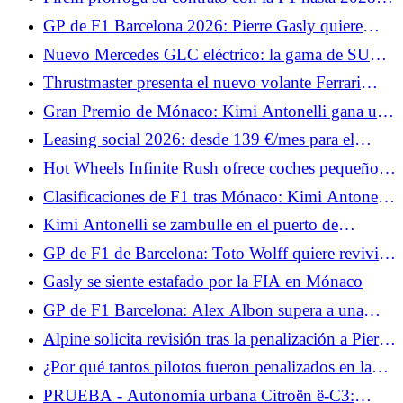
Antonelli sigue imbatible?
apuesta por la estabilidad
GP de F1 Barcelona 2026: Pierre Gasly quiere
deshacerse de la decepción de Mónaco
Nuevo Mercedes GLC eléctrico: la gama de SUV
eléctricos se amplía, los precios bajan
Thrustmaster presenta el nuevo volante Ferrari
499P X Las 24 Horas de Le Mans
Gran Premio de Mónaco: Kimi Antonelli gana una
carrera movida, Hadjar y Hamilton suben al podio
Leasing social 2026: desde 139 €/mes para el
Nissan Micra elegible, ¿es más atractivo que el
Hot Wheels Infinite Rush ofrece coches pequeños
Renault 5?
y un gran mundo abierto.
Clasificaciones de F1 tras Mónaco: Kimi Antonelli
lidera el campeonato, Hamilton segundo
Kimi Antonelli se zambulle en el puerto de
Mónaco tras su victoria.
GP de F1 de Barcelona: Toto Wolff quiere revivir a
George Russell
Gasly se siente estafado por la FIA en Mónaco
GP de F1 Barcelona: Alex Albon supera a una
leyenda de Williams este fin de semana
Alpine solicita revisión tras la penalización a Pierre
Gasly en Mónaco
¿Por qué tantos pilotos fueron penalizados en la
zona de boxes de Mónaco?
PRUEBA - Autonomía urbana Citroën ë-C3: