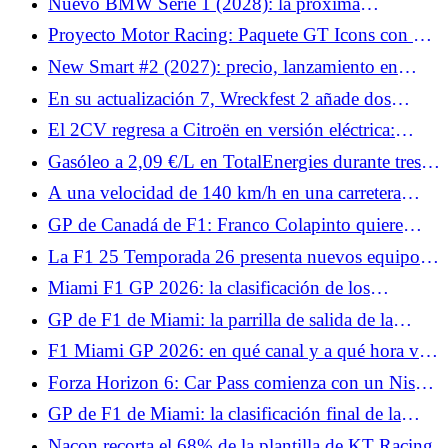
Nuevo BMW Serie 1 (2028): la próxima
generación podría deparar muchas sorpresas
Proyecto Motor Racing: Paquete GT Icons con 9
coches de antaño sin ayudas!
New Smart #2 (2027): precio, lanzamiento en
Francia y bonificaciones, lo que nos depara el
En su actualización 7, Wreckfest 2 añade dos
descendiente del Fortwo
coches y medio.
El 2CV regresa a Citroën en versión eléctrica:
primer vistazo en el Salón del Automóvil de París
Gasóleo a 2,09 €/L en TotalEnergies durante tres
2026
días: ¿cuándo y dónde beneficiarse de él?
A una velocidad de 140 km/h en una carretera
limitada a 80, el automovilista explica a la policía
GP de Canadá de F1: Franco Colapinto quiere
que llega tarde al trabajo
confirmar su buen resultado en Miami con Alpine
La F1 25 Temporada 26 presenta nuevos equipos,
F1, reglas, nuevos pilotos y circuitos.
Miami F1 GP 2026: la clasificación de los
entrenamientos libres 1, Charles Leclerc anuncia el
GP de F1 de Miami: la parrilla de salida de la
color, Pierre Gasly ya en juego
carrera al sprint, Lando Norris abofetea a la
F1 Miami GP 2026: en qué canal y a qué hora ver
competencia, Esteban Ocon fracasa
la carrera sprint
Forza Horizon 6: Car Pass comienza con un Nissan
Skyline GT-R.
GP de F1 de Miami: la clasificación final de la
carrera al sprint, Kimi Antonelli penalizado, Pierre
Nacon recorta el 68% de la plantilla de KT Racing.