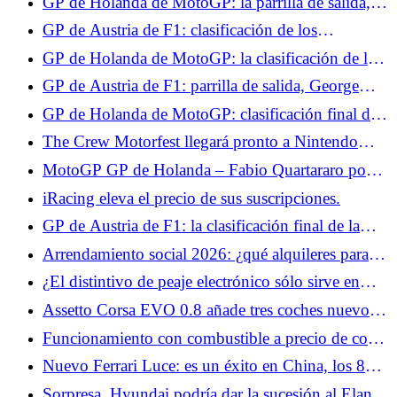
GP de Holanda de MotoGP: la parrilla de salida,
Fabio Quartararo en el Top 10, las cuatro Aprilia
GP de Austria de F1: clasificación de los
dominan la Q2
entrenamientos libres 3, Georges Russell domina,
GP de Holanda de MotoGP: la clasificación de la
Isack Hadjar en el Top 10
carrera sprint, Fabio Quartararo en el Top 10, Raúl
GP de Austria de F1: parrilla de salida, George
Fernández líder
Russell supera a Leclerc y Hamilton en el último
GP de Holanda de MotoGP: clasificación final de
momento, Isack Hadjar octavo
la carrera, buen puesto para Fabio Quartararo, Ai
The Crew Motorfest llegará pronto a Nintendo
Ogura pone fin a una larga espera para Japón
Switch 2.
MotoGP GP de Holanda – Fabio Quartararo pone
en perspectiva su buen resultado en carrera: “En
iRacing eleva el precio de sus suscripciones.
términos de velocidad, fue más undécimo que
GP de Austria de F1: la clasificación final de la
octavo”
carrera, Max Verstappen está muy cerca de la
Arrendamiento social 2026: ¿qué alquileres para
victoria, Isack Hadjar a las puertas del Top 5
Alfa Romeo Junior y Lancia Ypsilon?
¿El distintivo de peaje electrónico sólo sirve en
vacaciones?
Assetto Corsa EVO 0.8 añade tres coches nuevos,
Kyalami, VR y modding.
Funcionamiento con combustible a precio de coste
en E.Leclerc los días 3 y 4 de julio: buenas noticias
Nuevo Ferrari Luce: es un éxito en China, los 88
para los automovilistas de cara a las vacaciones
ejemplares previstos ya se han vendido
Sorpresa, Hyundai podría dar la sucesión al Elantra