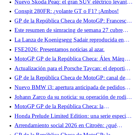
Nuevo Skoda Peaq: el gran SUV eléctrico levanta
el velo de su interior
Conspit 280FR: ¿volante GT o F1? ¡Ambos!
GP de la República Checa de MotoGP: Francesco
Bagnaia quiere sacar provecho de su regularidad en
Este resumen de simracing de semana 27 cubre
Brno
Super Woden GP 3, #DRIVE Rally y Motorsport
La Lanza de Koenigsegg Sadair reproducida en
Manager 2.
Lego a escala 1:1, ¡puede viajar a más de 110
FSE2026: Presentamos noticias al azar.
km/h!
MotoGP GP de la República Checa: Álex Márquez
vuelve, una apuesta arriesgada
Actualización para el Porsche Taycan: el deportivo
está inspirado en el Hyundai Ioniq 5 N
GP de la República Checa de MotoGP: canal de
televisión y horarios de pruebas, Fabio Quartararo
Nuevo BMW i3: apertura anticipada de pedidos
hace de la Q2 su objetivo del día
con la Primera Edición, desde 74.850 €
Johann Zarco da su noticia: su operación de rodilla
ha sido pospuesta pero ha vuelto a entrenar
MotoGP GP de la República Checa: la
clasificación de los Libres 1, Marc Márquez en
Honda Prelude Limited Edition: una serie especial
muy buena forma, Fabio Quartararo empieza muy
reservada para Japón, ¿qué lástima?
Arrendamiento social 2026 en Citroën: ¿qué
bien
alquiler para los Citroën ë-C3 y ë-C3 Aircross?
GP de la República Checa de MotoGP: la