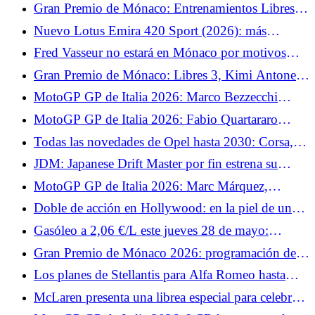
las fechas en las que bajará el diésel
Gran Premio de Mónaco: Entrenamientos Libres 2
— Lewis Hamilton destaca
Nuevo Lotus Emira 420 Sport (2026): más
potencia, menos peso, un Lotus puro
Fred Vasseur no estará en Mónaco por motivos
médicos
Gran Premio de Mónaco: Libres 3, Kimi Antonelli
recupera el liderazgo tras las clasificaciones
MotoGP GP de Italia 2026: Marco Bezzecchi
quiere hacer brillar a Aprilia en Mugello
MotoGP GP de Italia 2026: Fabio Quartararo
explica por qué su Yamaha estará en desventaja en
Todas las novedades de Opel hasta 2030: Corsa,
Mugello
Astra y coproducción con Leapmotor en el
JDM: Japanese Drift Master por fin estrena su
programa
modo multijugador.
MotoGP GP de Italia 2026: Marc Márquez,
cauteloso antes de volver a subirse a la Ducati
Doble de acción en Hollywood: en la piel de un
stuntman.
Gasóleo a 2,06 €/L este jueves 28 de mayo:
estaciones donde se puede pagar menos de 2,10
Gran Premio de Mónaco 2026: programación de
€/L en Francia
TV
Los planes de Stellantis para Alfa Romeo hasta
2030: un sustituto del Giuletta y un nuevo SUV
McLaren presenta una librea especial para celebrar
su milésimo Gran Premio en la F1.