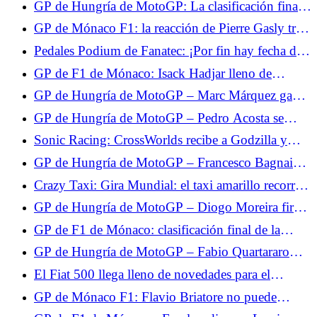
GP de Hungría de MotoGP: La clasificación final
del Warm Up, Aldeguer el más rápido por delante
GP de Mónaco F1: la reacción de Pierre Gasly tras
de Márquez quinto y Quartararo undécimo
su noveno puesto en la Q3
Pedales Podium de Fanatec: ¡Por fin hay fecha de
lanzamiento!
GP de F1 de Mónaco: Isack Hadjar lleno de
esperanza tras su 5º puesto en la clasificación
GP de Hungría de MotoGP – Marc Márquez gana
brillantemente: “Es una victoria que me cuesta
GP de Hungría de MotoGP – Pedro Acosta se
cara”
queda a las puertas de la victoria: “Fue una gran
Sonic Racing: CrossWorlds recibe a Godzilla y
pelea”
Evangelion.
GP de Hungría de MotoGP – Francesco Bagnaia
evita el caos para terminar en el podio: “Tuve
Crazy Taxi: Gira Mundial: el taxi amarillo recorrerá
mucha suerte”
el mundo en 2027.
GP de Hungría de MotoGP – Diogo Moreira firma
su mejor resultado: “No tomé la decisión correcta
GP de F1 de Mónaco: clasificación final de la
con el neumático trasero”
carrera, retirada de Max Verstappen, Isack Hadjar
GP de Hungría de MotoGP – Fabio Quartararo
ocupa el 3er puesto
abandona: “No podía conducir”
El Fiat 500 llega lleno de novedades para el
verano: serie especial Dolcevita y versión
GP de Mónaco F1: Flavio Briatore no puede
microhíbrida 3+1
digerir las penalizaciones de Pierre Gasly