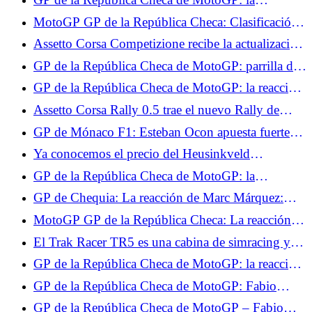
clasificación de los test, Fabio Quartararo se pierde,
MotoGP GP de la República Checa: Clasificación
Jorge Martín también
de los Libres 2, Raúl Fernández domina, Fabio
Assetto Corsa Competizione recibe la actualización
Quartararo cerca del Top 10
GTWC 2025 para PS5 y Xbox.
GP de la República Checa de MotoGP: parrilla de
salida, Ai Ogura impresionante, Fabio Quartararo
GP de la República Checa de MotoGP: la reacción
en 15º lugar
de Ai Ogura tras su primera pole position
Assetto Corsa Rally 0.5 trae el nuevo Rally de
Grecia y servidores multijugador.
GP de Mónaco F1: Esteban Ocon apuesta fuerte
por la clasificación este fin de semana
Ya conocemos el precio del Heusinkveld
DisplayDash.
GP de la República Checa de MotoGP: la
clasificación final de la carrera al sprint, Francesco
GP de Chequia: La reacción de Marc Márquez:
Bagnaia imperial, Fabio Quartararo no pudo hacer
"Muy contento con este 3º puesto"
MotoGP GP de la República Checa: La reacción
nada
de Ai Ogura "Mañana tendré otra oportunidad"
El Trak Racer TR5 es una cabina de simracing y
simulación de vuelo de gama de entrada.
GP de la República Checa de MotoGP: la reacción
de Francesco Bagnaia "Espero que mañana sea
GP de la República Checa de MotoGP: Fabio
igual de bueno"
Quartararo dimitió tras la carrera al sprint: “No hay
GP de la República Checa de MotoGP – Fabio