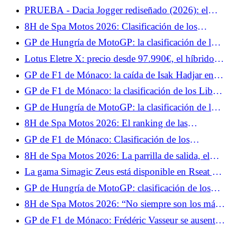
2026
visión distinta del FlightSim.
PRUEBA - Dacia Jogger rediseñado (2026): el
híbrido... Prueba jueves 4 de junio de 2026
8H de Spa Motos 2026: Clasificación de los
entrenamientos libres, el YART parte con el viento
GP de Hungría de MotoGP: la clasificación de los
a favor
Libres 1, Quartararo a las puertas del Top 10,
Lotus Eletre X: precio desde 97.990€, el híbrido
Márquez empieza bien
enchufable más barato que el eléctrico
GP de F1 de Mónaco: la caída de Isak Hadjar en
vídeo, rompió su suspensión
GP de F1 de Mónaco: la clasificación de los Libres
1, Leclerc y Hamilton dominan la competición,
GP de Hungría de MotoGP: la clasificación de los
Hadjar en el muro
test, decepción para Fabio Quartararo, se pierde la
8H de Spa Motos 2026: El ranking de las
Q2 por un pelo
Calificaciones 1, el BMW n°27 en la pole
GP de F1 de Mónaco: Clasificación de los
provisional en casa
entrenamientos libres 2, Lewis Hamilton confirma,
8H de Spa Motos 2026: La parrilla de salida, el
Isack Hadjar recupera su nivel
BMW nº37 en la pole en casa
La gama Simagic Zeus está disponible en Rseat y
The French Simracer con nuestro código
GP de Hungría de MotoGP: clasificación de los
promocional.
entrenamientos libres 2, Fabio Quartararo en
8H de Spa Motos 2026: “No siempre son los más
dificultades antes de la clasificación
rápidos los que ganan en Resistencia”, el análisis
GP de F1 de Mónaco: Frédéric Vasseur se ausentó
de Xavier Siméon, campeón del EWC 2021