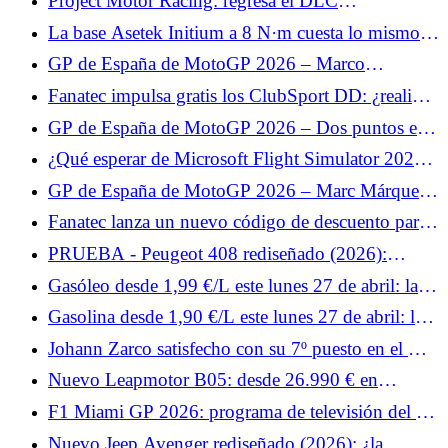
Project Motor Racing: regresa el DLC
desaparecido y llega un parche a continuación.
La base Asetek Initium a 8 N·m cuesta lo mismo
que la base de 5,5 N·m.
GP de España de MotoGP 2026 – Marco
Bezzecchi limita los daños en carrera: “Alex
Fanatec impulsa gratis los ClubSport DD: ¿realidad
Márquez fue demasiado rápido”
o marketing?
GP de España de MotoGP 2026 – Dos puntos en
carrera para Fabio Quartararo: “No estamos en
¿Qué esperar de Microsoft Flight Simulator 2024
condiciones de ser positivos”
en PlayStation VR2?
GP de España de MotoGP 2026 – Marc Márquez
pone en perspectiva su caída: “Aun así fue un buen
Fanatec lanza un nuevo código de descuento para
fin de semana”
todo el catálogo.
PRUEBA - Peugeot 408 rediseñado (2026):
nuestro veredicto al volante... Rechazado por los
Gasóleo desde 1,99 €/L este lunes 27 de abril: las
clientes, el Peugeot 408 aprovecha el inevitable
estaciones más baratas para repostar gasóleo
Gasolina desde 1,90 €/L este lunes 27 de abril: las
lavado de cara a mitad de carrera para... Prueba
estaciones más baratas para repostar SP95-E10
lunes 27 de abril de 2026
Johann Zarco satisfecho con su 7º puesto en el GP
de España de MotoGP 2026: “Un resultado
Nuevo Leapmotor B05: desde 26.990 € en
positivo”
Europa, la berlina eléctrica compacta es fuerte
F1 Miami GP 2026: programa de televisión del fin
de semana y horarios para Francia
Nuevo Jeep Avenger rediseñado (2026): ¿la