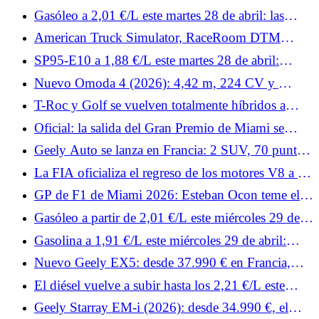
urbano?
Martin, Porsche, Ford y Lamborghini el mes que
Gasóleo a 2,01 €/L este martes 28 de abril: las
viene.
estaciones más baratas de Francia para repostar
American Truck Simulator, RaceRoom DTM
gasóleo
Esports y Rennsport: noticias de simracing de la
SP95-E10 a 1,88 €/L este martes 28 de abril:
semana 19.
¿dónde encontrar estaciones por debajo de la media
Nuevo Omoda 4 (2026): 4,42 m, 224 CV y ​​
de 2 €/L en Francia?
menos de 30.000 €
T-Roc y Golf se vuelven totalmente híbridos a
finales de 2026: Volkswagen da detalles de sus dos
Oficial: la salida del Gran Premio de Miami se
nuevos motores
adelanta tres horas debido al mal tiempo.
Geely Auto se lanza en Francia: 2 SUV, 70 puntos
de venta y grandes ambiciones
La FIA oficializa el regreso de los motores V8 a la
Fórmula 1 para 2030
GP de F1 de Miami 2026: Esteban Ocon teme el
calor por su Haas
Gasóleo a partir de 2,01 €/L este miércoles 29 de
abril: dónde encontrar estaciones por debajo de
Gasolina a 1,91 €/L este miércoles 29 de abril:
2,20 €/L de media en Francia
¿dónde ganar 10 céntimos por litro con SP95-E10
Nuevo Geely EX5: desde 37.990 € en Francia,
en Francia?
¿puede el SUV eléctrico eclipsar al Tesla Model Y?
El diésel vuelve a subir hasta los 2,21 €/L este
jueves 30 de abril: dónde repostar diésel desde
Geely Starray EM-i (2026): desde 34.990 €, el
2,15 €/L