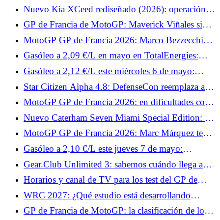
de TV y los horarios del fin de semana
Nuevo Kia XCeed rediseñado (2026): operación
de modernización del compacto elevado
GP de Francia de MotoGP: Maverick Viñales sigue
fuera, Jonas Folger regresa a Tech3
MotoGP GP de Francia 2026: Marco Bezzecchi
quiere confirmar su dominio en Le Mans
Gasóleo a 2,09 €/L en mayo en TotalEnergies:
todas las fechas de operación en 3.300 estaciones
Gasóleo a 2,12 €/L este miércoles 6 de mayo:
¿dónde se puede pagar menos que la media de
Star Citizen Alpha 4.8: DefenseCon reemplaza a
2,23 €/L en Francia?
Invictus y la guerra cambia de escenario
MotoGP GP de Francia 2026: en dificultades con
Yamaha, Fabio Quartararo prepara algo especial
Nuevo Caterham Seven Miami Special Edition: 12
para los aficionados
ejemplares para este homenaje al GP de Miami
MotoGP GP de Francia 2026: Marc Márquez teme
una climatología complicada en Le Mans
Gasóleo a 2,10 €/L este jueves 7 de mayo:
estaciones en las que se puede pagar hasta 12
Gear.Club Unlimited 3: sabemos cuándo llega a
céntimos menos que la media a 2,21 €/L
PC, Xbox y PlayStation.
Horarios y canal de TV para los test del GP de
Francia de MotoGP 2026: Johann Zarco y Fabio
WRC 2027: ¿Qué estudio está desarrollando
Quartararo esperan brillar
Nacon?
GP de Francia de MotoGP: la clasificación de los