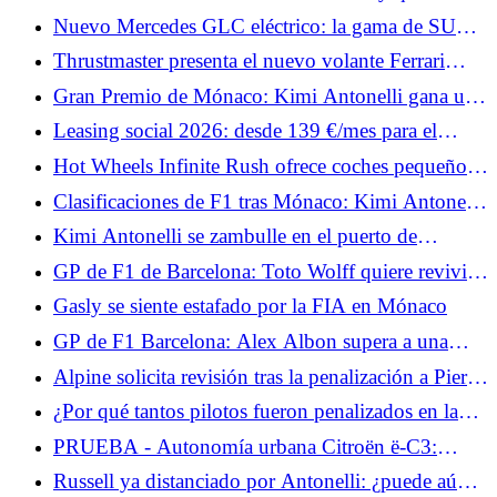
deshacerse de la decepción de Mónaco
Nuevo Mercedes GLC eléctrico: la gama de SUV
eléctricos se amplía, los precios bajan
Thrustmaster presenta el nuevo volante Ferrari
499P X Las 24 Horas de Le Mans
Gran Premio de Mónaco: Kimi Antonelli gana una
carrera movida, Hadjar y Hamilton suben al podio
Leasing social 2026: desde 139 €/mes para el
Nissan Micra elegible, ¿es más atractivo que el
Hot Wheels Infinite Rush ofrece coches pequeños
Renault 5?
y un gran mundo abierto.
Clasificaciones de F1 tras Mónaco: Kimi Antonelli
lidera el campeonato, Hamilton segundo
Kimi Antonelli se zambulle en el puerto de
Mónaco tras su victoria.
GP de F1 de Barcelona: Toto Wolff quiere revivir a
George Russell
Gasly se siente estafado por la FIA en Mónaco
GP de F1 Barcelona: Alex Albon supera a una
leyenda de Williams este fin de semana
Alpine solicita revisión tras la penalización a Pierre
Gasly en Mónaco
¿Por qué tantos pilotos fueron penalizados en la
zona de boxes de Mónaco?
PRUEBA - Autonomía urbana Citroën ë-C3:
nuestra opinión al volante... A la espera del 2CV
Russell ya distanciado por Antonelli: ¿puede aún
eléctrico en 2028, la autonomía urbana ë-C3