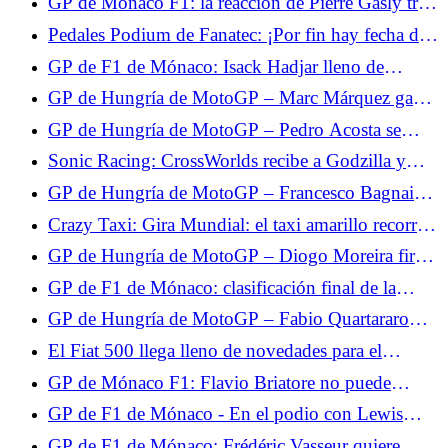
GP de Mónaco F1: la reacción de Pierre Gasly tras
de Márquez quinto y Quartararo undécimo
su noveno puesto en la Q3
Pedales Podium de Fanatec: ¡Por fin hay fecha de
lanzamiento!
GP de F1 de Mónaco: Isack Hadjar lleno de
esperanza tras su 5º puesto en la clasificación
GP de Hungría de MotoGP – Marc Márquez gana
brillantemente: “Es una victoria que me cuesta
GP de Hungría de MotoGP – Pedro Acosta se
cara”
queda a las puertas de la victoria: “Fue una gran
Sonic Racing: CrossWorlds recibe a Godzilla y
pelea”
Evangelion.
GP de Hungría de MotoGP – Francesco Bagnaia
evita el caos para terminar en el podio: “Tuve
Crazy Taxi: Gira Mundial: el taxi amarillo recorrerá
mucha suerte”
el mundo en 2027.
GP de Hungría de MotoGP – Diogo Moreira firma
su mejor resultado: “No tomé la decisión correcta
GP de F1 de Mónaco: clasificación final de la
con el neumático trasero”
carrera, retirada de Max Verstappen, Isack Hadjar
GP de Hungría de MotoGP – Fabio Quartararo
ocupa el 3er puesto
abandona: “No podía conducir”
El Fiat 500 llega lleno de novedades para el
verano: serie especial Dolcevita y versión
GP de Mónaco F1: Flavio Briatore no puede
microhíbrida 3+1
digerir las penalizaciones de Pierre Gasly
GP de F1 de Mónaco - En el podio con Lewis
Hamilton, Isack Hadjar sigue viviendo su sueño de
GP de F1 de Mónaco: Frédéric Vasseur quiere