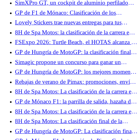
SimXPro GT, un cockpit de aluminio perfilado
la pole
que busca ser accesible
GP de F1 de Mónaco: Clasificación de los
entrenamientos libres 3, Kimi Antonelli toma el
Lovely Stickers trae nuevas entregas para tus
control, Isack Hadjar en el Top 10
volantes y tus setups.
8H de Spa Motos: la clasificación de la carrera en
H+2, el BMW nº37 conserva el liderato
FSExpo 2026: Turtle Beach, el HOTAS alcanza la
madurez.
GP de Hungría de MotoGP: la clasificación final
de la carrera al sprint, Marc Márquez imperial,
Simagic propone un concurso para ganar un
Fabio Quartararo no pudo hacer nada
volante ZEUS Sport y un MagicDash.
GP de Hungría de MotoGP: los mejores momentos
de la carrera al sprint en vídeo
Rebajas de verano de Pimax: promociones, envío
gratis y casco de realidad virtual de regalo.
8H de Spa Motos: La clasificación de la carrera en
H+4, la lluvia cae sobre Spa-Francorchamps
GP de Mónaco F1: la parrilla de salida, hazaña de
Max Verstappen, Lewis Hamilton al acecho
8H de Spa Motos: La clasificación de la carrera en
H+6, el BMW nº37 no se rinde, el Honda nº5
8H de Spa Motos: La clasificación final de la
abandona
carrera, triunfo en casa para el BMW nº37
GP de Hungría de MotoGP: La clasificación final
del Warm Up, Aldeguer el más rápido por delante