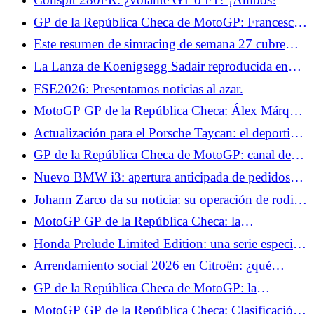
GP de la República Checa de MotoGP: Francesco
Bagnaia quiere sacar provecho de su regularidad en
Este resumen de simracing de semana 27 cubre
Brno
Super Woden GP 3, #DRIVE Rally y Motorsport
La Lanza de Koenigsegg Sadair reproducida en
Manager 2.
Lego a escala 1:1, ¡puede viajar a más de 110
FSE2026: Presentamos noticias al azar.
km/h!
MotoGP GP de la República Checa: Álex Márquez
vuelve, una apuesta arriesgada
Actualización para el Porsche Taycan: el deportivo
está inspirado en el Hyundai Ioniq 5 N
GP de la República Checa de MotoGP: canal de
televisión y horarios de pruebas, Fabio Quartararo
Nuevo BMW i3: apertura anticipada de pedidos
hace de la Q2 su objetivo del día
con la Primera Edición, desde 74.850 €
Johann Zarco da su noticia: su operación de rodilla
ha sido pospuesta pero ha vuelto a entrenar
MotoGP GP de la República Checa: la
clasificación de los Libres 1, Marc Márquez en
Honda Prelude Limited Edition: una serie especial
muy buena forma, Fabio Quartararo empieza muy
reservada para Japón, ¿qué lástima?
Arrendamiento social 2026 en Citroën: ¿qué
bien
alquiler para los Citroën ë-C3 y ë-C3 Aircross?
GP de la República Checa de MotoGP: la
clasificación de los test, Fabio Quartararo se pierde,
MotoGP GP de la República Checa: Clasificación