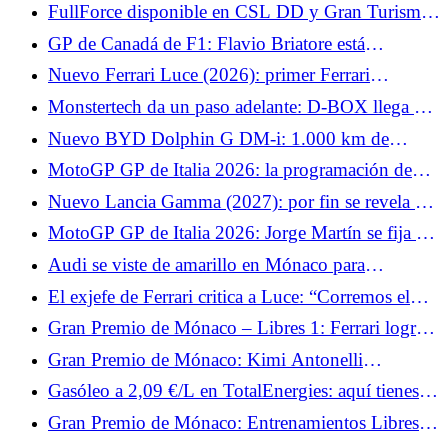
resultado de Alpine, también felicita a Franco
FullForce disponible en CSL DD y Gran Turismo
Colapinto
DD Pro de Fanatec.
GP de Canadá de F1: Flavio Briatore está
encantado, quiere que Alpine lo haga aún mejor
Nuevo Ferrari Luce (2026): primer Ferrari
eléctrico, 5 plazas y un diseño divisivo
Monstertech da un paso adelante: D-BOX llega a
las cabinas de mando de MTS.
Nuevo BYD Dolphin G DM-i: 1.000 km de
autonomía acumulada para este exclusivo coche
MotoGP GP de Italia 2026: la programación de
urbano híbrido enchufable
TV y horarios del fin de semana, sin Johann Zarco
Nuevo Lancia Gamma (2027): por fin se revela el
pero con Marc Márquez
crossover con hasta 740 km de autonomía
MotoGP GP de Italia 2026: Jorge Martín se fija un
objetivo sencillo para este fin de semana con
Audi se viste de amarillo en Mónaco para
Aprilia
homenajear a Tazio Nuvolari
El exjefe de Ferrari critica a Luce: “Corremos el
riesgo de destruir un mito”
Gran Premio de Mónaco – Libres 1: Ferrari logra
el doblete y Charles Leclerc marca el ritmo
Gran Premio de Mónaco: Kimi Antonelli
sorprende a todo Mónaco y consigue la pole.
Gasóleo a 2,09 €/L en TotalEnergies: aquí tienes
las fechas en las que bajará el diésel
Gran Premio de Mónaco: Entrenamientos Libres 2
— Lewis Hamilton destaca