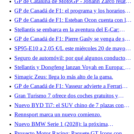
GP de Cataluña de MotoGP - Johann Zarco relata
su accidente: “Debería haber tomado la decisión de
GP de Canadá de F1: el programa y los horarios
rendirme”
del fin de semana para Francia
GP de Canadá de F1: Esteban Ocon cuenta con los
nuevos productos Haas para volver a la pista
Stellantis se embarca en la aventura del E-Car:
¿hacia el regreso del Citroën C1?
GP de Canadá de F1: Pierre Gasly se venga de su
accidente en Miami
SP95-E10 a 2,05 €/L este miércoles 20 de mayo:
alcanza su nivel más alto en 2026
Seguro de automóvil: por qué algunos conductores
todavía subestiman el valor de todos los riesgos
Stellantis y Dongfeng lanzan Voyah en Europa: los
coches se producirán en Francia
Simagic Zeus: llega lo más alto de la gama.
GP de Canadá de F1: Vasseur advierte a Ferrari
sobre las frenadas y el clima este fin de semana
Gran Turismo 7 ofrece dos coches gratuitos y
exclusivos.
Nuevo BYD Ti7: el SUV chino de 7 plazas con
aspecto 4x4 que apunta al Land Rover Defender
Rennsport marca un nuevo comienzo.
Nuevo BMW Serie 1 (2028): la próxima
generación podría deparar muchas sorpresas
Proyecto Motor Racing: Paquete GT Icons con 9