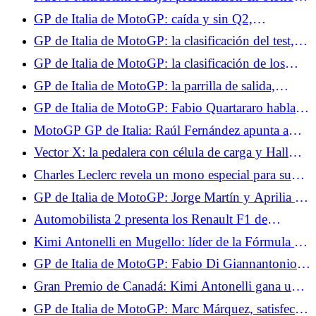
Márquez empieza lento
regreso oficial de una leyenda
GP de Italia de MotoGP: caída y sin Q2,
Quartararo decepcionado con su día en Mugello
GP de Italia de MotoGP: la clasificación del test,
no hay Q2 para Quartararo, funciona para Marc
GP de Italia de MotoGP: la clasificación de los
Márquez
entrenamientos libres 2, Quartararo sigue en
GP de Italia de MotoGP: la parrilla de salida,
dificultades, Jorge Martín establece un récord
ningún milagro para Quartararo, gran jugada de
GP de Italia de MotoGP: Fabio Quartararo habla
Marc Márquez
de la mediocridad de su Yamaha
MotoGP GP de Italia: Raúl Fernández apunta a
dos el domingo
Vector X: la pedalera con célula de carga y Hall
que eleva a PXN en la gama
Charles Leclerc revela un mono especial para su
Gran Premio en casa en Mónaco.
GP de Italia de MotoGP: Jorge Martín y Aprilia se
marcan un objetivo alto para lo que resta del
Automobilista 2 presenta los Renault F1 de
campeonato
Fernando Alonso.
Kimi Antonelli en Mugello: líder de la Fórmula 1
agita la bandera a cuadros del MotoGP
GP de Italia de MotoGP: Fabio Di Giannantonio
contento con su podio en la carrera al sprint
Gran Premio de Canadá: Kimi Antonelli gana una
carrera intensa, Russell se retira.
GP de Italia de MotoGP: Marc Márquez, satisfecho