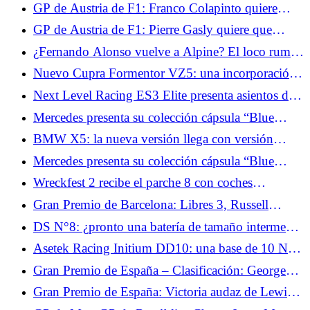
definitivo que realza el Alfa Romeo Giulia GT
GP de Austria de F1: Franco Colapinto quiere
</p> <p>However, keeping "se enriquece" aligns
confirmar el buen momento de Alpine
closely with the original meaning. An alternative,
GP de Austria de F1: Pierre Gasly quiere que
"Moza Flight amplía su ecosistema con módulos y
Alpine progrese en la clasificación
¿Fernando Alonso vuelve a Alpine? El loco rumor
pantallas," is more natural but shifts the nuance
de traspaso que sacude el paddock
slightly. Going with "se enriquece" seems best!
Nuevo Cupra Formentor VZ5: una incorporación
</p>
que se mueve tanto como su motor
Next Level Racing ES3 Elite presenta asientos de
carreras en fibra de carbono y vidrio.
Mercedes presenta su colección cápsula “Blue
Wonder” con George Russell y Kimi Antonelli
BMW X5: la nueva versión llega con versión
eléctrica y una batería gigantesca
Mercedes presenta su colección cápsula “Blue
Wonder” con George Russell y Kimi Antonelli
Wreckfest 2 recibe el parche 8 con coches
estadounidenses y un nuevo sistema de progresión.
Gran Premio de Barcelona: Libres 3, Russell
encabeza la clasificación.
DS N°8: ¿pronto una batería de tamaño intermedio
para el crossover eléctrico?
Asetek Racing Initium DD10: una base de 10 Nm
que puede pasar a 14 Nm.
Gran Premio de España – Clasificación: George
Russell en pole por delante de Lewis Hamilton
Gran Premio de España: Victoria audaz de Lewis
Hamilton con Ferrari.