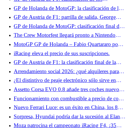
dominan la Q2
entrenamientos libres 3, Georges Russell domina,
GP de Holanda de MotoGP: la clasificación de la
Isack Hadjar en el Top 10
carrera sprint, Fabio Quartararo en el Top 10, Raúl
GP de Austria de F1: parrilla de salida, George
Fernández líder
Russell supera a Leclerc y Hamilton en el último
GP de Holanda de MotoGP: clasificación final de
momento, Isack Hadjar octavo
la carrera, buen puesto para Fabio Quartararo, Ai
The Crew Motorfest llegará pronto a Nintendo
Ogura pone fin a una larga espera para Japón
Switch 2.
MotoGP GP de Holanda – Fabio Quartararo pone
en perspectiva su buen resultado en carrera: “En
iRacing eleva el precio de sus suscripciones.
términos de velocidad, fue más undécimo que
GP de Austria de F1: la clasificación final de la
octavo”
carrera, Max Verstappen está muy cerca de la
Arrendamiento social 2026: ¿qué alquileres para
victoria, Isack Hadjar a las puertas del Top 5
Alfa Romeo Junior y Lancia Ypsilon?
¿El distintivo de peaje electrónico sólo sirve en
vacaciones?
Assetto Corsa EVO 0.8 añade tres coches nuevos,
Kyalami, VR y modding.
Funcionamiento con combustible a precio de coste
en E.Leclerc los días 3 y 4 de julio: buenas noticias
Nuevo Ferrari Luce: es un éxito en China, los 88
para los automovilistas de cara a las vacaciones
ejemplares previstos ya se han vendido
Sorpresa, Hyundai podría dar la sucesión al Elantra
y al i40 en Europa y reinvertir en el segmento de
Moza patrocina el campeonato iRacing F4, ¡35