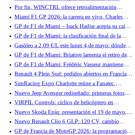
Verstappen crea una sorpresa, Isack Hadjar en
Por fin, WINCTRL ofrece retroalimentación
apuros
háptica.
Miami F1 GP 2026: la carrera en vivo, Charles
Leclerc estropea su podio, Antonelli como jefe
GP de F1 de Miami – Isack Hadjar acepta su caída:
“No era muy inteligente”
GP de F1 de Miami: la clasificación final de la
carrera, y tres para Antonelli, grandes puntos para
Gasóleo a 2,09 €/L este lunes 4 de mayo: dónde
Alpine
repostar gasóleo por debajo de la media de 2,19
GP de F1 de Miami: Briatore lamenta el retiro de
€/L en Francia
Gasly y felicita a Colapinto
GP de F1 de Miami: Frédéric Vasseur mantiene
aspectos positivos a pesar de una carrera fallida
Renault 4 Plein Sud: pedidos abiertos en Francia,
para Ferrari
desde 37.290 €
SimRacing Expo Charlotte reúne a Fanatec,
Asetek, Conspit, VPG, Thrustmaster y Pimax.
Nuevo Jeep Avenger rediseñado: primeras fotos
oficiales y look “baby-Compass” para el SUV
VIRPIL Controls: cíclico de helicóptero en
urbano
aproximación y una base Force Feedback que
Nuevo Skoda Epiq: presentación el 19 de mayo, lo
destaca
que muestran los bocetos oficiales
Nuevo Renault Clio 6 GLP: 120 CV, cambio
automático y hasta 1.400 km de autonomía
GP de Francia de MotoGP 2026: la programación