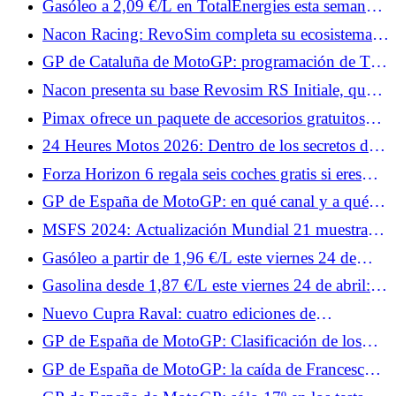
Gasóleo a 2,09 €/L en TotalEnergies esta semana:
fechas y estaciones afectadas
Nacon Racing: RevoSim completa su ecosistema y
anuncia juegos.
GP de Cataluña de MotoGP: programación de TV
y horarios del fin de semana
Nacon presenta su base Revosim RS Initiale, que
alcanza 5 Nm.
Pimax ofrece un paquete de accesorios gratuitos
para tus cascos Crystal, con Superchicane.
24 Heures Motos 2026: Dentro de los secretos del
muro de boxes
Forza Horizon 6 regala seis coches gratis si eres
fiel.
GP de España de MotoGP: en qué canal y a qué
hora ver los Test de este viernes
MSFS 2024: Actualización Mundial 21 muestra
todos los colores de Australia.
Gasóleo a partir de 1,96 €/L este viernes 24 de
abril: las estaciones preferidas para un repostaje por
Gasolina desde 1,87 €/L este viernes 24 de abril:
debajo de 2,18 €/L en Francia
las estaciones más baratas para repostar SP95-E10
Nuevo Cupra Raval: cuatro ediciones de
lanzamiento del deportivo urbano eléctrico, desde
GP de España de MotoGP: Clasificación de los
34.870 €
Libres 1, Johann Zarco en el Top 10, Fabio
GP de España de MotoGP: la caída de Francesco
Quartararo muy lejos
Bagnaia en vídeo, su Ducati vuelca