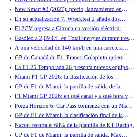
coches de antaño sin ayudas!
New Smart #2 (2027): precio, lanzamiento en
Francia y bonificaciones, lo que nos depara el
En su actualización 7, Wreckfest 2 añade dos
descendiente del Fortwo
coches y medio.
El 2CV regresa a Citroën en versión eléctrica:
primer vistazo en el Salón del Automóvil de París
Gasóleo a 2,09 €/L en TotalEnergies durante tres
2026
días: ¿cuándo y dónde beneficiarse de él?
A una velocidad de 140 km/h en una carretera
limitada a 80, el automovilista explica a la policía
GP de Canadá de F1: Franco Colapinto quiere
que llega tarde al trabajo
confirmar su buen resultado en Miami con Alpine
La F1 25 Temporada 26 presenta nuevos equipos,
F1, reglas, nuevos pilotos y circuitos.
Miami F1 GP 2026: la clasificación de los
entrenamientos libres 1, Charles Leclerc anuncia el
GP de F1 de Miami: la parrilla de salida de la
color, Pierre Gasly ya en juego
carrera al sprint, Lando Norris abofetea a la
F1 Miami GP 2026: en qué canal y a qué hora ver
competencia, Esteban Ocon fracasa
la carrera sprint
Forza Horizon 6: Car Pass comienza con un Nissan
Skyline GT-R.
GP de F1 de Miami: la clasificación final de la
carrera al sprint, Kimi Antonelli penalizado, Pierre
Nacon recorta el 68% de la plantilla de KT Racing.
Gasly en los puntos
GP de F1 de Miami: la parrilla de salida, Max