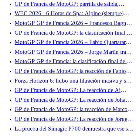
libres 2, Fabio Quartararo se prepara bien para la
GP de Francia de MotoGP: parrilla de salida,
clasificación, Johann Zarco se estrelló
buena posición de Quartararo, decepción para
WEC 2026 - 6 Horas de Spa: Alpine (siempre)
Zarco
mira hacia adelante
MotoGP GP de Francia 2026 – Francesco Bagnaia
advierte a la competición: “Algo está pasando”
GP de Francia de MotoGP: la clasificación final de
la carrera al sprint, Fabio Quartararo en el Top 5,
MotoGP GP de Francia 2026 – Fabio Quartararo
Johann Zarco se pierde
5º en la carrera al sprint: “Hoy no tenía ningún
MotoGP GP de Francia 2026 – Jorge Martín tras
objetivo”
su victoria en la carrera al sprint: “Lo puse todo en
MotoGP GP de Francia: la clasificación final de la
la salida”
carrera, Jorge Martín sermonea a su compañero,
GP de Francia de MotoGP: la reacción de Fabio
desastre para Francesco Bagnaia
Quartararo tras la carrera: "Hicimos un muy buen
Forza Horizon 6: hubo una filtración masiva y se
trabajo"
banearon jugadores por 7000 años.
GP de Francia de MotoGP: La reacción de Ai
Ogura tras la carrera: "No estaba seguro de que
GP de Francia de MotoGP: La reacción de Johann
fuera suficiente para subir al podio"
Zarco tras la carrera: "No estoy contento"
GP de Francia de MotoGP: la reacción de Marco
Bezzecchi tras la carrera: "Sabía que no era el más
GP de Francia de MotoGP: La reacción de Jorge
fuerte"
Martín tras la carrera: "La temporada pasada
La prueba del Simagic P700 demuestra que ese sí
aprendí que nunca hay que rendirse"
funciona.