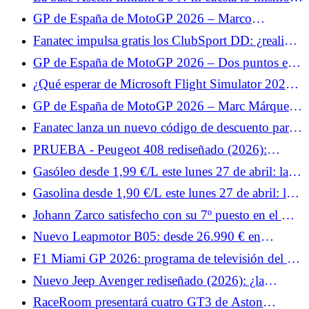
que la base de 5,5 N·m.
GP de España de MotoGP 2026 – Marco
Bezzecchi limita los daños en carrera: “Alex
Fanatec impulsa gratis los ClubSport DD: ¿realidad
Márquez fue demasiado rápido”
o marketing?
GP de España de MotoGP 2026 – Dos puntos en
carrera para Fabio Quartararo: “No estamos en
¿Qué esperar de Microsoft Flight Simulator 2024
condiciones de ser positivos”
en PlayStation VR2?
GP de España de MotoGP 2026 – Marc Márquez
pone en perspectiva su caída: “Aun así fue un buen
Fanatec lanza un nuevo código de descuento para
fin de semana”
todo el catálogo.
PRUEBA - Peugeot 408 rediseñado (2026):
nuestro veredicto al volante... Rechazado por los
Gasóleo desde 1,99 €/L este lunes 27 de abril: las
clientes, el Peugeot 408 aprovecha el inevitable
estaciones más baratas para repostar gasóleo
Gasolina desde 1,90 €/L este lunes 27 de abril: las
lavado de cara a mitad de carrera para... Prueba
estaciones más baratas para repostar SP95-E10
lunes 27 de abril de 2026
Johann Zarco satisfecho con su 7º puesto en el GP
de España de MotoGP 2026: “Un resultado
Nuevo Leapmotor B05: desde 26.990 € en
positivo”
Europa, la berlina eléctrica compacta es fuerte
F1 Miami GP 2026: programa de televisión del fin
de semana y horarios para Francia
Nuevo Jeep Avenger rediseñado (2026): ¿la
parrilla iluminada como principal cambio del SUV
RaceRoom presentará cuatro GT3 de Aston