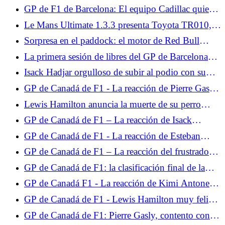
aspirar al título?
GP de F1 de Barcelona: El equipo Cadillac quiere
constituye la puerta de entrada a... Prueba
dar un paso adelante este fin de semana
miércoles 10 de junio de 2026
Le Mans Ultimate 1.3.3 presenta Toyota TR010,
BMW M Hybrid V8 Evo y las 24 Horas de Le
Sorpresa en el paddock: el motor de Red Bull
Mans 2026.
Powertrains sería el más potente
La primera sesión de libres del GP de Barcelona
estará monopolizada por pilotos jóvenes.
Isack Hadjar orgulloso de subir al podio con su
ídolo, Lewis Hamilton
GP de Canadá de F1 - La reacción de Pierre Gasly
tras la clasificación: "Algo anda mal"
Lewis Hamilton anuncia la muerte de su perro
Roscoe.
GP de Canadá de F1 – La reacción de Isack
Hadjar, furioso tras la clasificación: “Hice una
GP de Canadá de F1 - La reacción de Esteban
vuelta de mierda”
Ocon tras la clasificación: "Tres vueltas para
GP de Canadá de F1 – La reacción del frustrado
adaptarse son demasiado cortas"
Charles Leclerc tras la clasificación: “Nunca me
GP de Canadá de F1: la clasificación final de la
funciona en Montreal”
carrera, Russell pierde a lo grande, Isack Hadjar en
GP de Canadá F1 - La reacción de Kimi Antonelli
el Top 5
al final, el italiano lamenta el abandono de Russell
GP de Canadá de F1 - Lewis Hamilton muy feliz
de encontrar el podio en Montreal: “Una sensación
GP de Canadá de F1: Pierre Gasly, contento con el
increíble”