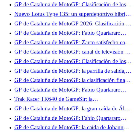
Francia, el compacto eléctrico más barato del
GP de Cataluña de MotoGP: Clasificación de los
mercado
Libres 1, Zarco en el Top 10, no Quartararo
Nuevo Lotus Type 135: un superdeportivo híbrido
V8 de 1.000 CV en el centro del plan 2030
GP de Cataluña de MotoGP 2026: Clasificación de
pruebas, Zarco y Quartararo pasan a la Q2, no
GP de Cataluña de MotoGP: Fabio Quartararo
Jorge Martín
sorprendido por su actuación en los Tests
GP de Cataluña de MotoGP: Zarco satisfecho con
sus Test, da las áreas de avance para el futuro
GP de Cataluña de MotoGP: canal de televisión y
horarios de la carrera al sprint, Quartararo y Zarco
GP de Cataluña de MotoGP: Clasificación de los
esperan brillar
Libres 2, Quartararo en el Top 5, cae ante Zarco
GP de Cataluña de MotoGP: la parrilla de salida,
Zarco y Quartararo pueden soñar
GP de Cataluña de MotoGP: la clasificación final
de la carrera al sprint, Zarco en el Top 5,
GP de Cataluña de MotoGP: Fabio Quartararo
Quartararo sufrió
espera una carrera difícil el domingo
Trak Racer TR640 de GameSir: la
retroalimentación de fuerza en la punta de los
GP de Cataluña de MotoGP: la gran caída de Álex
pulgares.
Márquez en vídeo
GP de Cataluña de MotoGP: Fabio Quartararo
decepcionado por la falta de velocidad de su
GP de Cataluña de MotoGP: la caída de Johann
Yamaha
Zarco durante la 2ª salida en vídeo