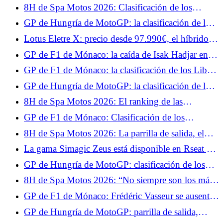
híbrido... Prueba jueves 4 de junio de 2026
8H de Spa Motos 2026: Clasificación de los
entrenamientos libres, el YART parte con el viento
GP de Hungría de MotoGP: la clasificación de los
a favor
Libres 1, Quartararo a las puertas del Top 10,
Lotus Eletre X: precio desde 97.990€, el híbrido
Márquez empieza bien
enchufable más barato que el eléctrico
GP de F1 de Mónaco: la caída de Isak Hadjar en
vídeo, rompió su suspensión
GP de F1 de Mónaco: la clasificación de los Libres
1, Leclerc y Hamilton dominan la competición,
GP de Hungría de MotoGP: la clasificación de los
Hadjar en el muro
test, decepción para Fabio Quartararo, se pierde la
8H de Spa Motos 2026: El ranking de las
Q2 por un pelo
Calificaciones 1, el BMW n°27 en la pole
GP de F1 de Mónaco: Clasificación de los
provisional en casa
entrenamientos libres 2, Lewis Hamilton confirma,
8H de Spa Motos 2026: La parrilla de salida, el
Isack Hadjar recupera su nivel
BMW nº37 en la pole en casa
La gama Simagic Zeus está disponible en Rseat y
The French Simracer con nuestro código
GP de Hungría de MotoGP: clasificación de los
promocional.
entrenamientos libres 2, Fabio Quartararo en
8H de Spa Motos 2026: “No siempre son los más
dificultades antes de la clasificación
rápidos los que ganan en Resistencia”, el análisis
GP de F1 de Mónaco: Frédéric Vasseur se ausentó
de Xavier Siméon, campeón del EWC 2021
con Ferrari el sábado por motivos médicos
GP de Hungría de MotoGP: parrilla de salida,
Fabio Quartararo sólo 15º, Marc Márquez consigue