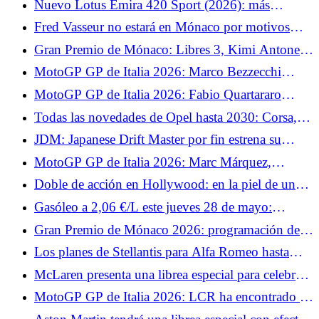
Nuevo Lotus Emira 420 Sport (2026): más
potencia, menos peso, un Lotus puro
Fred Vasseur no estará en Mónaco por motivos
médicos
Gran Premio de Mónaco: Libres 3, Kimi Antonelli
recupera el liderazgo tras las clasificaciones
MotoGP GP de Italia 2026: Marco Bezzecchi
quiere hacer brillar a Aprilia en Mugello
MotoGP GP de Italia 2026: Fabio Quartararo
explica por qué su Yamaha estará en desventaja en
Todas las novedades de Opel hasta 2030: Corsa,
Mugello
Astra y coproducción con Leapmotor en el
JDM: Japanese Drift Master por fin estrena su
programa
modo multijugador.
MotoGP GP de Italia 2026: Marc Márquez,
cauteloso antes de volver a subirse a la Ducati
Doble de acción en Hollywood: en la piel de un
stuntman.
Gasóleo a 2,06 €/L este jueves 28 de mayo:
estaciones donde se puede pagar menos de 2,10
Gran Premio de Mónaco 2026: programación de
€/L en Francia
TV
Los planes de Stellantis para Alfa Romeo hasta
2030: un sustituto del Giuletta y un nuevo SUV
McLaren presenta una librea especial para celebrar
su milésimo Gran Premio en la F1.
MotoGP GP de Italia 2026: LCR ha encontrado el
sustituto de Johann Zarco, el equipo recurre a un