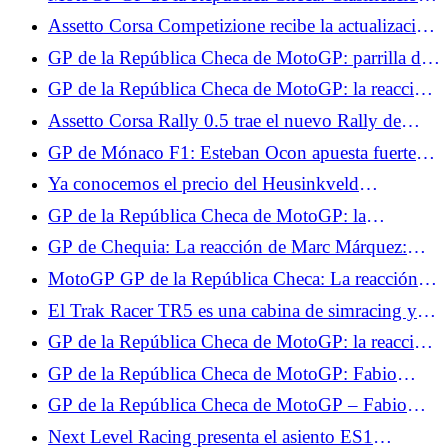
Jorge Martín también
de los Libres 2, Raúl Fernández domina, Fabio
Assetto Corsa Competizione recibe la actualización
Quartararo cerca del Top 10
GTWC 2025 para PS5 y Xbox.
GP de la República Checa de MotoGP: parrilla de
salida, Ai Ogura impresionante, Fabio Quartararo
GP de la República Checa de MotoGP: la reacción
en 15º lugar
de Ai Ogura tras su primera pole position
Assetto Corsa Rally 0.5 trae el nuevo Rally de
Grecia y servidores multijugador.
GP de Mónaco F1: Esteban Ocon apuesta fuerte
por la clasificación este fin de semana
Ya conocemos el precio del Heusinkveld
DisplayDash.
GP de la República Checa de MotoGP: la
clasificación final de la carrera al sprint, Francesco
GP de Chequia: La reacción de Marc Márquez:
Bagnaia imperial, Fabio Quartararo no pudo hacer
"Muy contento con este 3º puesto"
MotoGP GP de la República Checa: La reacción
nada
de Ai Ogura "Mañana tendré otra oportunidad"
El Trak Racer TR5 es una cabina de simracing y
simulación de vuelo de gama de entrada.
GP de la República Checa de MotoGP: la reacción
de Francesco Bagnaia "Espero que mañana sea
GP de la República Checa de MotoGP: Fabio
igual de bueno"
Quartararo dimitió tras la carrera al sprint: “No hay
GP de la República Checa de MotoGP – Fabio
nada que esperar para mañana”
Quartararo fatalista tras la carrera: “No sentimos el
Next Level Racing presenta el asiento ES1