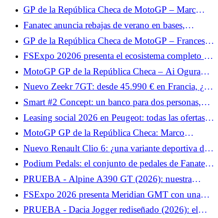
límite”
Hypercool para el simracing en plena canícula.
GP de la República Checa de MotoGP – Marc
Márquez, exhausto al final de la carrera: “La moto
Fanatec anuncia rebajas de verano en bases,
estaba ahí pero yo estaba vacía”
volantes, cabinas, pedales y packs.
GP de la República Checa de MotoGP – Francesco
Bagnaia indefenso ante Marc Márquez: “Mi ritmo
FSExpo 20206 presenta el ecosistema completo de
no era lo suficientemente rápido”
Moza Flight.
MotoGP GP de la República Checa – Ai Ogura
reconoce la superioridad de Marc Márquez: “Tenía
Nuevo Zeekr 7GT: desde 45.990 € en Francia, ¿un
algo extra”
precio agresivo para el shooting Brake eléctrico?
Smart #2 Concept: un banco para dos personas,
inesperado para un miniauto urbano eléctrico
Leasing social 2026 en Peugeot: todas las ofertas y
alquileres de los Peugeot e-208, e-2008 y e-308
MotoGP GP de la República Checa: Marco
Bezzecchi quiere revancha en Brno tras su caída en
Nuevo Renault Clio 6: ¿una variante deportiva de
Hungría
200 CV en preparación?
Podium Pedals: el conjunto de pedales de Fanatec
llega en unos días.
PRUEBA - Alpine A390 GT (2026): nuestra
opinión sobre... Prueba del miércoles 3 de junio de
FSExpo 2026 presenta Meridian GMT con una
2026
visión distinta del FlightSim.
PRUEBA - Dacia Jogger rediseñado (2026): el