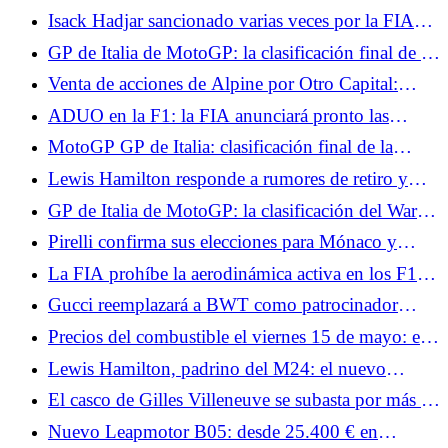
con su carrera al sprint, espera sufrir el domingo
Isack Hadjar sancionado varias veces por la FIA
durante la carrera
GP de Italia de MotoGP: la clasificación final de la
carrera al sprint, Quartararo fuera del Top 10, Jorge
Venta de acciones de Alpine por Otro Capital:
Martín sólido
fracasan las negociaciones entre Renault y
ADUO en la F1: la FIA anunciará pronto las
Mercedes
diferencias entre los fabricantes de motores.
MotoGP GP de Italia: clasificación final de la
carrera, Bezzecchi gana en casa, duplicado para
Lewis Hamilton responde a rumores de retiro y
Aprilia
explica por qué abandonó el simulador de Ferrari
GP de Italia de MotoGP: la clasificación del Warm
en Canadá
Up, Bezzecchi por delante de dos Ducati,
Pirelli confirma sus elecciones para Mónaco y
Quartararo por detrás
Barcelona: muy blando en el Principado, un paso
La FIA prohíbe la aerodinámica activa en los F1 de
más agresivo en Cataluña
Mónaco para frenar la velocidad punta.
Gucci reemplazará a BWT como patrocinador
principal de Alpine en Fórmula 1 a partir de 2027
Precios del combustible el viernes 15 de mayo: el
diésel baja hasta los 2,12 €/l, el SP-95 (E10) se
Lewis Hamilton, padrino del M24: el nuevo
mantiene en su nivel más alto
museo del automovilismo en Le Mans
El casco de Gilles Villeneuve se subasta por más de
un millón de euros.
Nuevo Leapmotor B05: desde 25.400 € en