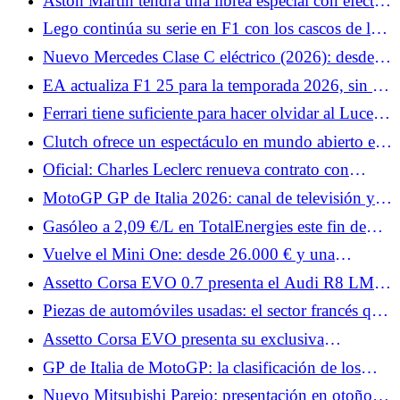
Aston Martin tendrá una librea especial con efecto
veterano
irisado para Mónaco
Lego continúa su serie en F1 con los cascos de los
pilotos de McLaren.
Nuevo Mercedes Clase C eléctrico (2026): desde
66.399 € en Francia, ¿precios elevados?
EA actualiza F1 25 para la temporada 2026, sin F1
26
Ferrari tiene suficiente para hacer olvidar al Luce:
estos nombres harán vibrar al F80, 12Cilindri y
Clutch ofrece un espectáculo en mundo abierto en
296
el sur de Francia.
Oficial: Charles Leclerc renueva contrato con
Ferrari más allá de 2030
MotoGP GP de Italia 2026: canal de televisión y
horarios de pruebas, Q2 de difícil acceso para
Gasóleo a 2,09 €/L en TotalEnergies este fin de
Quartararo
semana: arranca el sábado en 3.300 estaciones de
Vuelve el Mini One: desde 26.000 € y una
servicio
potencia de 122 CV
Assetto Corsa EVO 0.7 presenta el Audi R8 LMS,
el Datsun 240Z y dos Porsche.
Piezas de automóviles usadas: el sector francés que
reinventa la reparación de automóviles
Assetto Corsa EVO presenta su exclusiva
clasificación de seguridad.
GP de Italia de MotoGP: la clasificación de los
Libres 1, Quartararo muy lejos de los líderes,
Nuevo Mitsubishi Parejo: presentación en otoño, el