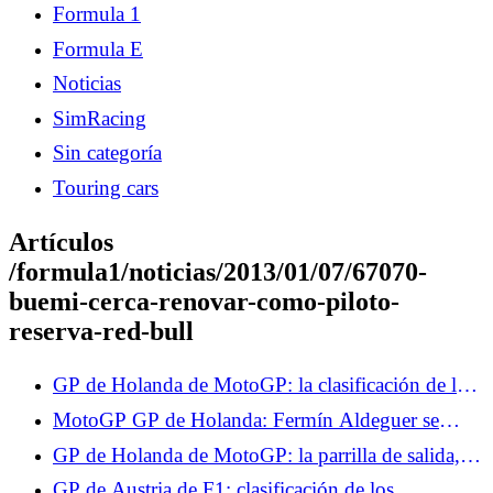
Formula 1
Formula E
Noticias
SimRacing
Sin categoría
Touring cars
Artículos
/formula1/noticias/2013/01/07/67070-
buemi-cerca-renovar-como-piloto-
reserva-red-bull
GP de Holanda de MotoGP: la clasificación de los
Libres 2, Marco Bezzecchi domina, Fabio
MotoGP GP de Holanda: Fermín Aldeguer se
Quartararo a las puertas del Top 10
retira tras una caída
GP de Holanda de MotoGP: la parrilla de salida,
Fabio Quartararo en el Top 10, las cuatro Aprilia
GP de Austria de F1: clasificación de los