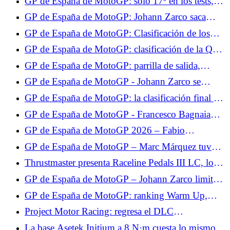
GP de España de MotoGP: sólo 17º en los tests,
Fabio Quartararo sigue decidido
GP de España de MotoGP: Johann Zarco saca
aspectos positivos de los tests, aunque se perdió la
GP de España de MotoGP: Clasificación de los
Q2
Libres 2, Johann Zarco en forma antes de la
GP de España de MotoGP: clasificación de la Q1,
clasificación
Johann Zarco gana su lugar en la Q2, no Fabio
GP de España de MotoGP: parrilla de salida,
Quartararo
hazaña de Johann Zarco, Fabio Quartararo sólo 17º
GP de España de MotoGP - Johann Zarco se
queda sin la pole por nada: “Había la posibilidad
GP de España de MotoGP: la clasificación final de
de tenerla”
la carrera al sprint, escenario totalmente loco, Zarco
GP de España de MotoGP - Francesco Bagnaia
y Quartararo en los puntos
pierde ante Marc Márquez: “Era más rápido que
GP de España de MotoGP 2026 – Fabio
yo”
Quartararo hace su mea culpa: “Cometí un error al
GP de España de MotoGP – Marc Márquez tuvo
no parar”
suerte en la carrera al sprint: “Me caí en el mejor
Thrustmaster presenta Raceline Pedals III LC, los
momento”
nuevos pedales con célula de carga.
GP de España de MotoGP – Johann Zarco limita
los daños en la carrera al sprint: “Pude salvar
GP de España de MotoGP: ranking Warm Up,
algunos puntos”
Fabio Quartararo sube al Top 10, Zarco sólo 12º
Project Motor Racing: regresa el DLC
desaparecido y llega un parche a continuación.
La base Asetek Initium a 8 N·m cuesta lo mismo