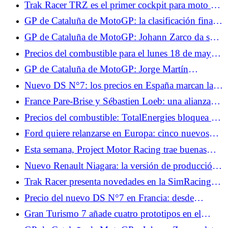
Trak Racer TRZ es el primer cockpit para moto del
gran público.
GP de Cataluña de MotoGP: la clasificación final
de la carrera, un piloto pierde su podio, Quartararo
GP de Cataluña de MotoGP: Johann Zarco da su
gana una plaza
noticia, sabemos el alcance de sus lesiones
Precios del combustible para el lunes 18 de mayo:
2,14 €/L de diésel y 2,04 €/L SP95-E10, los
GP de Cataluña de MotoGP: Jorge Martín
precios se mantienen estables
preocupado por los accidentes de Alex Márquez y
Nuevo DS N°7: los precios en España marcan la
Johann Zarco en carrera
pauta en Francia, desde 45.441 €
France Pare-Brise y Sébastien Loeb: una alianza
obvia entre técnica y alto nivel
Precios del combustible: TotalEnergies bloquea el
diésel a 2,09 €/L y la gasolina a 1,99 €/L este fin
Ford quiere relanzarse en Europa: cinco nuevos
de semana
modelos anunciados hasta finales de 2029
Esta semana, Project Motor Racing trae buenas
noticias: reclutamiento, parche, DLC y VR.
Nuevo Renault Niagara: la versión de producción
del pick-up presentada en septiembre
Trak Racer presenta novedades en la SimRacing
Expo: cabina de moto y mando con
Precio del nuevo DS N°7 en Francia: desde
retroalimentación.
43.900 euros, ¿precios realmente elevados?
Gran Turismo 7 añade cuatro prototipos en el
menú del parche 1.7 de junio.