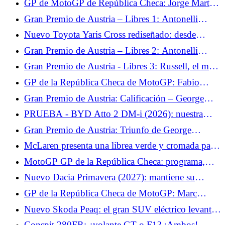
GP de MotoGP de República Checa: Jorge Martín
cuenta con su mentalidad para superar su lesión
Gran Premio de Austria – Libres 1: Antonelli
este fin de semana
marca el tono ante su compañero de equipo
Nuevo Toyota Yaris Cross rediseñado: desde
29.500 €, precios más elevados para el SUV
Gran Premio de Austria – Libres 2: Antonelli
urbano
confirma el rendimiento de Mercedes
Gran Premio de Austria - Libres 3: Russell, el más
rápido antes de la clasificación.
GP de la República Checa de MotoGP: Fabio
Quartararo espera volver a la vanguardia con
Gran Premio de Austria: Calificación – George
Yamaha
Russell consigue la pole tras el choque de
PRUEBA - BYD Atto 2 DM-i (2026): nuestra
Verstappen
opinión sobre el SUV urbano... La primera prueba
Gran Premio de Austria: Triunfo de George
del BYD Atto 2 nos dejó con ganas de más. Si no
Russell, Verstappen impresiona
McLaren presenta una librea verde y cromada para
estuviera desprovisto de... Ensayo jueves 18 de
Silverstone.
junio de 2026
MotoGP GP de la República Checa: programa,
canal de televisión y horarios del fin de semana,
Nuevo Dacia Primavera (2027): mantiene su
Fabio Quartararo espera lo mejor con Yamaha
nombre pero toma todo del Twingo
GP de la República Checa de MotoGP: Marc
Márquez espera un intenso desafío físico en Brno
Nuevo Skoda Peaq: el gran SUV eléctrico levanta
el velo de su interior
Conspit 280FR: ¿volante GT o F1? ¡Ambos!