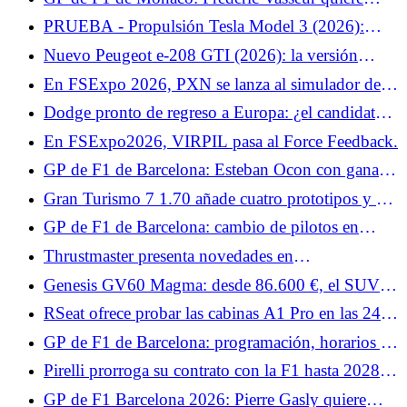
infancia: "No pensé que fuera posible"
encontrar rápidamente soluciones para Charles
PRUEBA - Propulsión Tesla Model 3 (2026):
Leclerc
nuestra opinión sobre el... Al igual que el Tesla
Nuevo Peugeot e-208 GTI (2026): la versión
Model Y, el Model 3 da la bienvenida a una nueva
definitiva presentada el 12 de junio en Le Mans
En FSExpo 2026, PXN se lanza al simulador de
variante simplificada que lo convierte en... Prueba
vuelo.
lunes 8 de junio de 2026
Dodge pronto de regreso a Europa: ¿el candidato a
cargador eléctrico para Francia?
En FSExpo2026, VIRPIL pasa al Force Feedback.
GP de F1 de Barcelona: Esteban Ocon con ganas
de volver a terrenos conocidos
Gran Turismo 7 1.70 añade cuatro prototipos y un
coche de seguridad para las 24 Horas de Le Mans.
GP de F1 de Barcelona: cambio de pilotos en
Williams y Cadillac el viernes
Thrustmaster presenta novedades en
FlightSimExpo 2026.
Genesis GV60 Magma: desde 86.600 €, el SUV
deportivo eléctrico llega a Francia
RSeat ofrece probar las cabinas A1 Pro en las 24
Horas de Le Mans, promos y BDH Active Shifter.
GP de F1 de Barcelona: programación, horarios y
canales de TV para el fin de semana, ¿Kimi
Pirelli prorroga su contrato con la F1 hasta 2028:
Antonelli sigue imbatible?
apuesta por la estabilidad
GP de F1 Barcelona 2026: Pierre Gasly quiere