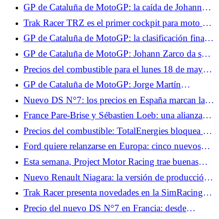
decepcionado por la falta de velocidad de su
GP de Cataluña de MotoGP: la caída de Johann
Yamaha
Zarco durante la 2ª salida en vídeo
Trak Racer TRZ es el primer cockpit para moto del
gran público.
GP de Cataluña de MotoGP: la clasificación final
de la carrera, un piloto pierde su podio, Quartararo
GP de Cataluña de MotoGP: Johann Zarco da su
gana una plaza
noticia, sabemos el alcance de sus lesiones
Precios del combustible para el lunes 18 de mayo:
2,14 €/L de diésel y 2,04 €/L SP95-E10, los
GP de Cataluña de MotoGP: Jorge Martín
precios se mantienen estables
preocupado por los accidentes de Alex Márquez y
Nuevo DS N°7: los precios en España marcan la
Johann Zarco en carrera
pauta en Francia, desde 45.441 €
France Pare-Brise y Sébastien Loeb: una alianza
obvia entre técnica y alto nivel
Precios del combustible: TotalEnergies bloquea el
diésel a 2,09 €/L y la gasolina a 1,99 €/L este fin
Ford quiere relanzarse en Europa: cinco nuevos
de semana
modelos anunciados hasta finales de 2029
Esta semana, Project Motor Racing trae buenas
noticias: reclutamiento, parche, DLC y VR.
Nuevo Renault Niagara: la versión de producción
del pick-up presentada en septiembre
Trak Racer presenta novedades en la SimRacing
Expo: cabina de moto y mando con
Precio del nuevo DS N°7 en Francia: desde
retroalimentación.
43.900 euros, ¿precios realmente elevados?