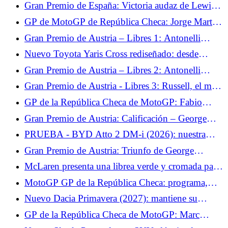
Russell en pole por delante de Lewis Hamilton
Gran Premio de España: Victoria audaz de Lewis
Hamilton con Ferrari.
GP de MotoGP de República Checa: Jorge Martín
cuenta con su mentalidad para superar su lesión
Gran Premio de Austria – Libres 1: Antonelli
este fin de semana
marca el tono ante su compañero de equipo
Nuevo Toyota Yaris Cross rediseñado: desde
29.500 €, precios más elevados para el SUV
Gran Premio de Austria – Libres 2: Antonelli
urbano
confirma el rendimiento de Mercedes
Gran Premio de Austria - Libres 3: Russell, el más
rápido antes de la clasificación.
GP de la República Checa de MotoGP: Fabio
Quartararo espera volver a la vanguardia con
Gran Premio de Austria: Calificación – George
Yamaha
Russell consigue la pole tras el choque de
PRUEBA - BYD Atto 2 DM-i (2026): nuestra
Verstappen
opinión sobre el SUV urbano... La primera prueba
Gran Premio de Austria: Triunfo de George
del BYD Atto 2 nos dejó con ganas de más. Si no
Russell, Verstappen impresiona
McLaren presenta una librea verde y cromada para
estuviera desprovisto de... Ensayo jueves 18 de
Silverstone.
junio de 2026
MotoGP GP de la República Checa: programa,
canal de televisión y horarios del fin de semana,
Nuevo Dacia Primavera (2027): mantiene su
Fabio Quartararo espera lo mejor con Yamaha
nombre pero toma todo del Twingo
GP de la República Checa de MotoGP: Marc
Márquez espera un intenso desafío físico en Brno