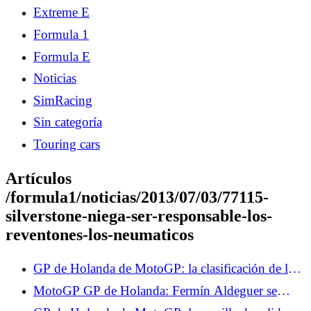
Extreme E
Formula 1
Formula E
Noticias
SimRacing
Sin categoría
Touring cars
Artículos
/formula1/noticias/2013/07/03/77115-
silverstone-niega-ser-responsable-los-
reventones-los-neumaticos
GP de Holanda de MotoGP: la clasificación de los
Libres 2, Marco Bezzecchi domina, Fabio
MotoGP GP de Holanda: Fermín Aldeguer se
Quartararo a las puertas del Top 10
retira tras una caída