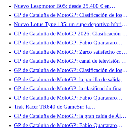
un millón de euros.
Nuevo Leapmotor B05: desde 25.400 € en
Francia, el compacto eléctrico más barato del
GP de Cataluña de MotoGP: Clasificación de los
mercado
Libres 1, Zarco en el Top 10, no Quartararo
Nuevo Lotus Type 135: un superdeportivo híbrido
V8 de 1.000 CV en el centro del plan 2030
GP de Cataluña de MotoGP 2026: Clasificación de
pruebas, Zarco y Quartararo pasan a la Q2, no
GP de Cataluña de MotoGP: Fabio Quartararo
Jorge Martín
sorprendido por su actuación en los Tests
GP de Cataluña de MotoGP: Zarco satisfecho con
sus Test, da las áreas de avance para el futuro
GP de Cataluña de MotoGP: canal de televisión y
horarios de la carrera al sprint, Quartararo y Zarco
GP de Cataluña de MotoGP: Clasificación de los
esperan brillar
Libres 2, Quartararo en el Top 5, cae ante Zarco
GP de Cataluña de MotoGP: la parrilla de salida,
Zarco y Quartararo pueden soñar
GP de Cataluña de MotoGP: la clasificación final
de la carrera al sprint, Zarco en el Top 5,
GP de Cataluña de MotoGP: Fabio Quartararo
Quartararo sufrió
espera una carrera difícil el domingo
Trak Racer TR640 de GameSir: la
retroalimentación de fuerza en la punta de los
GP de Cataluña de MotoGP: la gran caída de Álex
pulgares.
Márquez en vídeo
GP de Cataluña de MotoGP: Fabio Quartararo