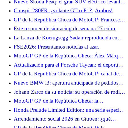
Nuevo Skoda Peaq: el gran SUV eléctrico levanta
el velo de su interior
Conspit 280FR: ¿volante GT o F1? ¡Ambos!
GP de la República Checa de MotoGP: Francesco
Bagnaia quiere sacar provecho de su regularidad en
Este resumen de simracing de semana 27 cubre
Brno
Super Woden GP 3, #DRIVE Rally y Motorsport
La Lanza de Koenigsegg Sadair reproducida en
Manager 2.
Lego a escala 1:1, ¡puede viajar a más de 110
FSE2026: Presentamos noticias al azar.
km/h!
MotoGP GP de la República Checa: Álex Márquez
vuelve, una apuesta arriesgada
Actualización para el Porsche Taycan: el deportivo
está inspirado en el Hyundai Ioniq 5 N
GP de la República Checa de MotoGP: canal de
televisión y horarios de pruebas, Fabio Quartararo
Nuevo BMW i3: apertura anticipada de pedidos
hace de la Q2 su objetivo del día
con la Primera Edición, desde 74.850 €
Johann Zarco da su noticia: su operación de rodilla
ha sido pospuesta pero ha vuelto a entrenar
MotoGP GP de la República Checa: la
clasificación de los Libres 1, Marc Márquez en
Honda Prelude Limited Edition: una serie especial
muy buena forma, Fabio Quartararo empieza muy
reservada para Japón, ¿qué lástima?
Arrendamiento social 2026 en Citroën: ¿qué
bien
alquiler para los Citroën ë-C3 y ë-C3 Aircross?
GP de la República Checa de MotoGP: la