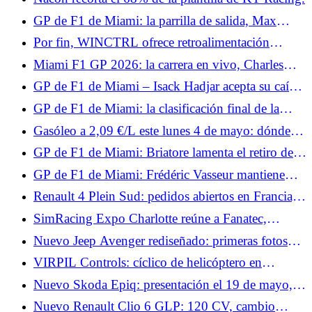
Gasly en los puntos
GP de F1 de Miami: la parrilla de salida, Max
Verstappen crea una sorpresa, Isack Hadjar en
Por fin, WINCTRL ofrece retroalimentación
apuros
háptica.
Miami F1 GP 2026: la carrera en vivo, Charles
Leclerc estropea su podio, Antonelli como jefe
GP de F1 de Miami – Isack Hadjar acepta su caída:
“No era muy inteligente”
GP de F1 de Miami: la clasificación final de la
carrera, y tres para Antonelli, grandes puntos para
Gasóleo a 2,09 €/L este lunes 4 de mayo: dónde
Alpine
repostar gasóleo por debajo de la media de 2,19
GP de F1 de Miami: Briatore lamenta el retiro de
€/L en Francia
Gasly y felicita a Colapinto
GP de F1 de Miami: Frédéric Vasseur mantiene
aspectos positivos a pesar de una carrera fallida
Renault 4 Plein Sud: pedidos abiertos en Francia,
para Ferrari
desde 37.290 €
SimRacing Expo Charlotte reúne a Fanatec,
Asetek, Conspit, VPG, Thrustmaster y Pimax.
Nuevo Jeep Avenger rediseñado: primeras fotos
oficiales y look “baby-Compass” para el SUV
VIRPIL Controls: cíclico de helicóptero en
urbano
aproximación y una base Force Feedback que
Nuevo Skoda Epiq: presentación el 19 de mayo, lo
destaca
que muestran los bocetos oficiales
Nuevo Renault Clio 6 GLP: 120 CV, cambio