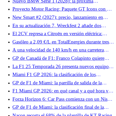
Nuevo BMW Serie 1 (2028): la próxima
generación podría deparar muchas sorpresas
Proyecto Motor Racing: Paquete GT Icons con 9
coches de antaño sin ayudas!
New Smart #2 (2027): precio, lanzamiento en
Francia y bonificaciones, lo que nos depara el
En su actualización 7, Wreckfest 2 añade dos
descendiente del Fortwo
coches y medio.
El 2CV regresa a Citroën en versión eléctrica:
primer vistazo en el Salón del Automóvil de París
Gasóleo a 2,09 €/L en TotalEnergies durante tres
2026
días: ¿cuándo y dónde beneficiarse de él?
A una velocidad de 140 km/h en una carretera
limitada a 80, el automovilista explica a la policía
GP de Canadá de F1: Franco Colapinto quiere
que llega tarde al trabajo
confirmar su buen resultado en Miami con Alpine
La F1 25 Temporada 26 presenta nuevos equipos,
F1, reglas, nuevos pilotos y circuitos.
Miami F1 GP 2026: la clasificación de los
entrenamientos libres 1, Charles Leclerc anuncia el
GP de F1 de Miami: la parrilla de salida de la
color, Pierre Gasly ya en juego
carrera al sprint, Lando Norris abofetea a la
F1 Miami GP 2026: en qué canal y a qué hora ver
competencia, Esteban Ocon fracasa
la carrera sprint
Forza Horizon 6: Car Pass comienza con un Nissan
Skyline GT-R.
GP de F1 de Miami: la clasificación final de la
carrera al sprint, Kimi Antonelli penalizado, Pierre
Nacon recorta el 68% de la plantilla de KT Racing.