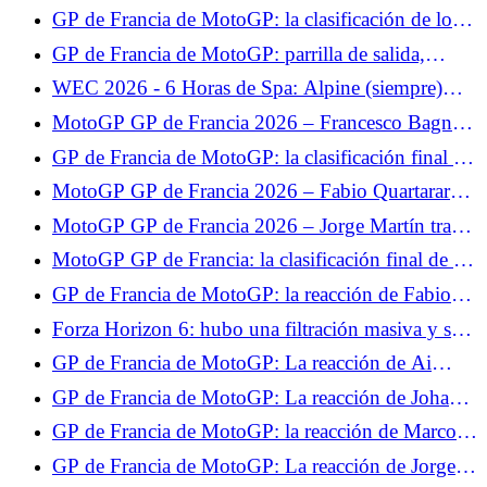
Nacon?
GP de Francia de MotoGP: la clasificación de los
libres 2, Fabio Quartararo se prepara bien para la
GP de Francia de MotoGP: parrilla de salida,
clasificación, Johann Zarco se estrelló
buena posición de Quartararo, decepción para
WEC 2026 - 6 Horas de Spa: Alpine (siempre)
Zarco
mira hacia adelante
MotoGP GP de Francia 2026 – Francesco Bagnaia
advierte a la competición: “Algo está pasando”
GP de Francia de MotoGP: la clasificación final de
la carrera al sprint, Fabio Quartararo en el Top 5,
MotoGP GP de Francia 2026 – Fabio Quartararo
Johann Zarco se pierde
5º en la carrera al sprint: “Hoy no tenía ningún
MotoGP GP de Francia 2026 – Jorge Martín tras
objetivo”
su victoria en la carrera al sprint: “Lo puse todo en
MotoGP GP de Francia: la clasificación final de la
la salida”
carrera, Jorge Martín sermonea a su compañero,
GP de Francia de MotoGP: la reacción de Fabio
desastre para Francesco Bagnaia
Quartararo tras la carrera: "Hicimos un muy buen
Forza Horizon 6: hubo una filtración masiva y se
trabajo"
banearon jugadores por 7000 años.
GP de Francia de MotoGP: La reacción de Ai
Ogura tras la carrera: "No estaba seguro de que
GP de Francia de MotoGP: La reacción de Johann
fuera suficiente para subir al podio"
Zarco tras la carrera: "No estoy contento"
GP de Francia de MotoGP: la reacción de Marco
Bezzecchi tras la carrera: "Sabía que no era el más
GP de Francia de MotoGP: La reacción de Jorge
fuerte"