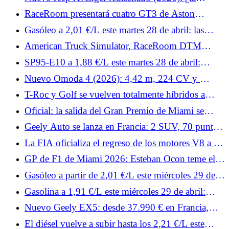
parrilla iluminada como principal cambio del SUV
RaceRoom presentará cuatro GT3 de Aston
urbano?
Martin, Porsche, Ford y Lamborghini el mes que
Gasóleo a 2,01 €/L este martes 28 de abril: las
viene.
estaciones más baratas de Francia para repostar
American Truck Simulator, RaceRoom DTM
gasóleo
Esports y Rennsport: noticias de simracing de la
SP95-E10 a 1,88 €/L este martes 28 de abril:
semana 19.
¿dónde encontrar estaciones por debajo de la media
Nuevo Omoda 4 (2026): 4,42 m, 224 CV y ​​
de 2 €/L en Francia?
menos de 30.000 €
T-Roc y Golf se vuelven totalmente híbridos a
finales de 2026: Volkswagen da detalles de sus dos
Oficial: la salida del Gran Premio de Miami se
nuevos motores
adelanta tres horas debido al mal tiempo.
Geely Auto se lanza en Francia: 2 SUV, 70 puntos
de venta y grandes ambiciones
La FIA oficializa el regreso de los motores V8 a la
Fórmula 1 para 2030
GP de F1 de Miami 2026: Esteban Ocon teme el
calor por su Haas
Gasóleo a partir de 2,01 €/L este miércoles 29 de
abril: dónde encontrar estaciones por debajo de
Gasolina a 1,91 €/L este miércoles 29 de abril:
2,20 €/L de media en Francia
¿dónde ganar 10 céntimos por litro con SP95-E10
Nuevo Geely EX5: desde 37.990 € en Francia,
en Francia?
¿puede el SUV eléctrico eclipsar al Tesla Model Y?
El diésel vuelve a subir hasta los 2,21 €/L este