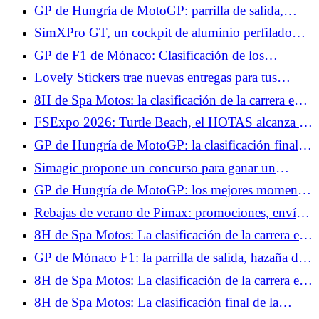
con Ferrari el sábado por motivos médicos
GP de Hungría de MotoGP: parrilla de salida,
Fabio Quartararo sólo 15º, Marc Márquez consigue
SimXPro GT, un cockpit de aluminio perfilado
la pole
que busca ser accesible
GP de F1 de Mónaco: Clasificación de los
entrenamientos libres 3, Kimi Antonelli toma el
Lovely Stickers trae nuevas entregas para tus
control, Isack Hadjar en el Top 10
volantes y tus setups.
8H de Spa Motos: la clasificación de la carrera en
H+2, el BMW nº37 conserva el liderato
FSExpo 2026: Turtle Beach, el HOTAS alcanza la
madurez.
GP de Hungría de MotoGP: la clasificación final
de la carrera al sprint, Marc Márquez imperial,
Simagic propone un concurso para ganar un
Fabio Quartararo no pudo hacer nada
volante ZEUS Sport y un MagicDash.
GP de Hungría de MotoGP: los mejores momentos
de la carrera al sprint en vídeo
Rebajas de verano de Pimax: promociones, envío
gratis y casco de realidad virtual de regalo.
8H de Spa Motos: La clasificación de la carrera en
H+4, la lluvia cae sobre Spa-Francorchamps
GP de Mónaco F1: la parrilla de salida, hazaña de
Max Verstappen, Lewis Hamilton al acecho
8H de Spa Motos: La clasificación de la carrera en
H+6, el BMW nº37 no se rinde, el Honda nº5
8H de Spa Motos: La clasificación final de la
abandona
carrera, triunfo en casa para el BMW nº37