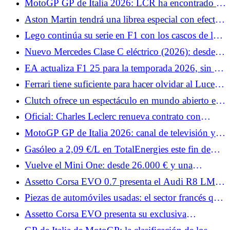
MotoGP GP de Italia 2026: LCR ha encontrado el
sustituto de Johann Zarco, el equipo recurre a un
Aston Martin tendrá una librea especial con efecto
veterano
irisado para Mónaco
Lego continúa su serie en F1 con los cascos de los
pilotos de McLaren.
Nuevo Mercedes Clase C eléctrico (2026): desde
66.399 € en Francia, ¿precios elevados?
EA actualiza F1 25 para la temporada 2026, sin F1
26
Ferrari tiene suficiente para hacer olvidar al Luce:
estos nombres harán vibrar al F80, 12Cilindri y
Clutch ofrece un espectáculo en mundo abierto en
296
el sur de Francia.
Oficial: Charles Leclerc renueva contrato con
Ferrari más allá de 2030
MotoGP GP de Italia 2026: canal de televisión y
horarios de pruebas, Q2 de difícil acceso para
Gasóleo a 2,09 €/L en TotalEnergies este fin de
Quartararo
semana: arranca el sábado en 3.300 estaciones de
Vuelve el Mini One: desde 26.000 € y una
servicio
potencia de 122 CV
Assetto Corsa EVO 0.7 presenta el Audi R8 LMS,
el Datsun 240Z y dos Porsche.
Piezas de automóviles usadas: el sector francés que
reinventa la reparación de automóviles
Assetto Corsa EVO presenta su exclusiva
clasificación de seguridad.