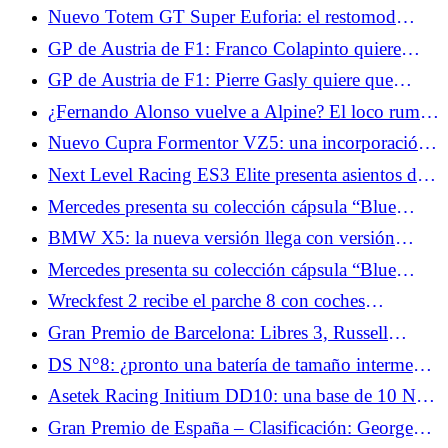
híbrido al precio de un Dacia Bigster, ¿quién
style. Removing the colon is an option since they
Nuevo Totem GT Super Euforia: el restomod
podría decir mejor?
didn't strictly ask for a sentence with verb subject.
definitivo que realza el Alfa Romeo Giulia GT
GP de Austria de F1: Franco Colapinto quiere
</p> <p>However, keeping "se enriquece" aligns
confirmar el buen momento de Alpine
closely with the original meaning. An alternative,
GP de Austria de F1: Pierre Gasly quiere que
"Moza Flight amplía su ecosistema con módulos y
Alpine progrese en la clasificación
¿Fernando Alonso vuelve a Alpine? El loco rumor
pantallas," is more natural but shifts the nuance
de traspaso que sacude el paddock
slightly. Going with "se enriquece" seems best!
Nuevo Cupra Formentor VZ5: una incorporación
</p>
que se mueve tanto como su motor
Next Level Racing ES3 Elite presenta asientos de
carreras en fibra de carbono y vidrio.
Mercedes presenta su colección cápsula “Blue
Wonder” con George Russell y Kimi Antonelli
BMW X5: la nueva versión llega con versión
eléctrica y una batería gigantesca
Mercedes presenta su colección cápsula “Blue
Wonder” con George Russell y Kimi Antonelli
Wreckfest 2 recibe el parche 8 con coches
estadounidenses y un nuevo sistema de progresión.
Gran Premio de Barcelona: Libres 3, Russell
encabeza la clasificación.
DS N°8: ¿pronto una batería de tamaño intermedio
para el crossover eléctrico?
Asetek Racing Initium DD10: una base de 10 Nm
que puede pasar a 14 Nm.
Gran Premio de España – Clasificación: George