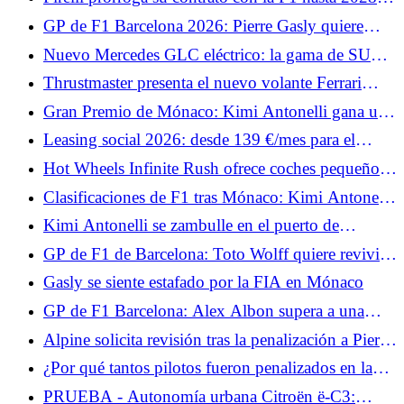
Antonelli sigue imbatible?
apuesta por la estabilidad
GP de F1 Barcelona 2026: Pierre Gasly quiere
deshacerse de la decepción de Mónaco
Nuevo Mercedes GLC eléctrico: la gama de SUV
eléctricos se amplía, los precios bajan
Thrustmaster presenta el nuevo volante Ferrari
499P X Las 24 Horas de Le Mans
Gran Premio de Mónaco: Kimi Antonelli gana una
carrera movida, Hadjar y Hamilton suben al podio
Leasing social 2026: desde 139 €/mes para el
Nissan Micra elegible, ¿es más atractivo que el
Hot Wheels Infinite Rush ofrece coches pequeños
Renault 5?
y un gran mundo abierto.
Clasificaciones de F1 tras Mónaco: Kimi Antonelli
lidera el campeonato, Hamilton segundo
Kimi Antonelli se zambulle en el puerto de
Mónaco tras su victoria.
GP de F1 de Barcelona: Toto Wolff quiere revivir a
George Russell
Gasly se siente estafado por la FIA en Mónaco
GP de F1 Barcelona: Alex Albon supera a una
leyenda de Williams este fin de semana
Alpine solicita revisión tras la penalización a Pierre
Gasly en Mónaco
¿Por qué tantos pilotos fueron penalizados en la
zona de boxes de Mónaco?
PRUEBA - Autonomía urbana Citroën ë-C3: