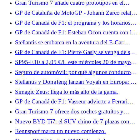
Gran Turismo 7 añade cuatro prototipos en el
menú del parche 1.7 de junio.
GP de Cataluña de MotoGP - Johann Zarco relata
su accidente: “Debería haber tomado la decisión de
GP de Canadá de F1: el programa y los horarios
rendirme”
del fin de semana para Francia
GP de Canadá de F1: Esteban Ocon cuenta con los
nuevos productos Haas para volver a la pista
Stellantis se embarca en la aventura del E-Car:
¿hacia el regreso del Citroën C1?
GP de Canadá de F1: Pierre Gasly se venga de su
accidente en Miami
SP95-E10 a 2,05 €/L este miércoles 20 de mayo:
alcanza su nivel más alto en 2026
Seguro de automóvil: por qué algunos conductores
todavía subestiman el valor de todos los riesgos
Stellantis y Dongfeng lanzan Voyah en Europa: los
coches se producirán en Francia
Simagic Zeus: llega lo más alto de la gama.
GP de Canadá de F1: Vasseur advierte a Ferrari
sobre las frenadas y el clima este fin de semana
Gran Turismo 7 ofrece dos coches gratuitos y
exclusivos.
Nuevo BYD Ti7: el SUV chino de 7 plazas con
aspecto 4x4 que apunta al Land Rover Defender
Rennsport marca un nuevo comienzo.