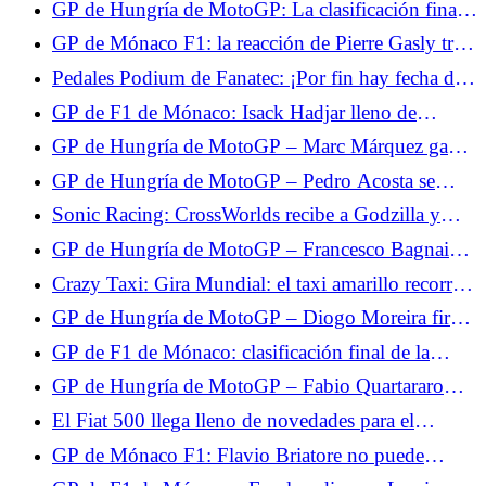
GP de Hungría de MotoGP: La clasificación final
del Warm Up, Aldeguer el más rápido por delante
GP de Mónaco F1: la reacción de Pierre Gasly tras
de Márquez quinto y Quartararo undécimo
su noveno puesto en la Q3
Pedales Podium de Fanatec: ¡Por fin hay fecha de
lanzamiento!
GP de F1 de Mónaco: Isack Hadjar lleno de
esperanza tras su 5º puesto en la clasificación
GP de Hungría de MotoGP – Marc Márquez gana
brillantemente: “Es una victoria que me cuesta
GP de Hungría de MotoGP – Pedro Acosta se
cara”
queda a las puertas de la victoria: “Fue una gran
Sonic Racing: CrossWorlds recibe a Godzilla y
pelea”
Evangelion.
GP de Hungría de MotoGP – Francesco Bagnaia
evita el caos para terminar en el podio: “Tuve
Crazy Taxi: Gira Mundial: el taxi amarillo recorrerá
mucha suerte”
el mundo en 2027.
GP de Hungría de MotoGP – Diogo Moreira firma
su mejor resultado: “No tomé la decisión correcta
GP de F1 de Mónaco: clasificación final de la
con el neumático trasero”
carrera, retirada de Max Verstappen, Isack Hadjar
GP de Hungría de MotoGP – Fabio Quartararo
ocupa el 3er puesto
abandona: “No podía conducir”
El Fiat 500 llega lleno de novedades para el
verano: serie especial Dolcevita y versión
GP de Mónaco F1: Flavio Briatore no puede
microhíbrida 3+1
digerir las penalizaciones de Pierre Gasly