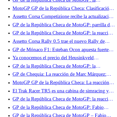
clasificación de los test, Fabio Quartararo se pierde,
MotoGP GP de la República Checa: Clasificación
Jorge Martín también
de los Libres 2, Raúl Fernández domina, Fabio
Assetto Corsa Competizione recibe la actualización
Quartararo cerca del Top 10
GTWC 2025 para PS5 y Xbox.
GP de la República Checa de MotoGP: parrilla de
salida, Ai Ogura impresionante, Fabio Quartararo
GP de la República Checa de MotoGP: la reacción
en 15º lugar
de Ai Ogura tras su primera pole position
Assetto Corsa Rally 0.5 trae el nuevo Rally de
Grecia y servidores multijugador.
GP de Mónaco F1: Esteban Ocon apuesta fuerte
por la clasificación este fin de semana
Ya conocemos el precio del Heusinkveld
DisplayDash.
GP de la República Checa de MotoGP: la
clasificación final de la carrera al sprint, Francesco
GP de Chequia: La reacción de Marc Márquez:
Bagnaia imperial, Fabio Quartararo no pudo hacer
"Muy contento con este 3º puesto"
MotoGP GP de la República Checa: La reacción
nada
de Ai Ogura "Mañana tendré otra oportunidad"
El Trak Racer TR5 es una cabina de simracing y
simulación de vuelo de gama de entrada.
GP de la República Checa de MotoGP: la reacción
de Francesco Bagnaia "Espero que mañana sea
GP de la República Checa de MotoGP: Fabio
igual de bueno"
Quartararo dimitió tras la carrera al sprint: “No hay
GP de la República Checa de MotoGP – Fabio