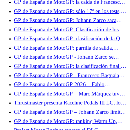
GP de España de MotoGP: la caída de Francesco
Quartararo muy lejos
Bagnaia en vídeo, su Ducati vuelca
GP de España de MotoGP: sólo 17º en los tests,
Fabio Quartararo sigue decidido
GP de España de MotoGP: Johann Zarco saca
aspectos positivos de los tests, aunque se perdió la
GP de España de MotoGP: Clasificación de los
Q2
Libres 2, Johann Zarco en forma antes de la
GP de España de MotoGP: clasificación de la Q1,
clasificación
Johann Zarco gana su lugar en la Q2, no Fabio
GP de España de MotoGP: parrilla de salida,
Quartararo
hazaña de Johann Zarco, Fabio Quartararo sólo 17º
GP de España de MotoGP - Johann Zarco se
queda sin la pole por nada: “Había la posibilidad
GP de España de MotoGP: la clasificación final de
de tenerla”
la carrera al sprint, escenario totalmente loco, Zarco
GP de España de MotoGP - Francesco Bagnaia
y Quartararo en los puntos
pierde ante Marc Márquez: “Era más rápido que
GP de España de MotoGP 2026 – Fabio
yo”
Quartararo hace su mea culpa: “Cometí un error al
GP de España de MotoGP – Marc Márquez tuvo
no parar”
suerte en la carrera al sprint: “Me caí en el mejor
Thrustmaster presenta Raceline Pedals III LC, los
momento”
nuevos pedales con célula de carga.
GP de España de MotoGP – Johann Zarco limita
los daños en la carrera al sprint: “Pude salvar
GP de España de MotoGP: ranking Warm Up,
algunos puntos”
Fabio Quartararo sube al Top 10, Zarco sólo 12º