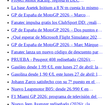
Project Motor Racing: regresa el DLC
desaparecido y llega un parche a continuación.
La base Asetek Initium a 8 N·m cuesta lo mismo
que la base de 5,5 N·m.
GP de España de MotoGP 2026 – Marco
Bezzecchi limita los daños en carrera: “Alex
Fanatec impulsa gratis los ClubSport DD: ¿realidad
Márquez fue demasiado rápido”
o marketing?
GP de España de MotoGP 2026 – Dos puntos en
carrera para Fabio Quartararo: “No estamos en
¿Qué esperar de Microsoft Flight Simulator 2024
condiciones de ser positivos”
en PlayStation VR2?
GP de España de MotoGP 2026 – Marc Márquez
pone en perspectiva su caída: “Aun así fue un buen
Fanatec lanza un nuevo código de descuento para
fin de semana”
todo el catálogo.
PRUEBA - Peugeot 408 rediseñado (2026):
nuestro veredicto al volante... Rechazado por los
Gasóleo desde 1,99 €/L este lunes 27 de abril: las
clientes, el Peugeot 408 aprovecha el inevitable
estaciones más baratas para repostar gasóleo
Gasolina desde 1,90 €/L este lunes 27 de abril: las
lavado de cara a mitad de carrera para... Prueba
estaciones más baratas para repostar SP95-E10
lunes 27 de abril de 2026
Johann Zarco satisfecho con su 7º puesto en el GP
de España de MotoGP 2026: “Un resultado
Nuevo Leapmotor B05: desde 26.990 € en
positivo”
Europa, la berlina eléctrica compacta es fuerte
F1 Miami GP 2026: programa de televisión del fin
de semana y horarios para Francia
Nuevo Jeep Avenger rediseñado (2026): ¿la