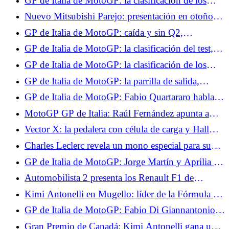
GP de Italia de MotoGP: la clasificación de los
Libres 1, Quartararo muy lejos de los líderes,
Nuevo Mitsubishi Parejo: presentación en otoño, el
Márquez empieza lento
regreso oficial de una leyenda
GP de Italia de MotoGP: caída y sin Q2,
Quartararo decepcionado con su día en Mugello
GP de Italia de MotoGP: la clasificación del test,
no hay Q2 para Quartararo, funciona para Marc
GP de Italia de MotoGP: la clasificación de los
Márquez
entrenamientos libres 2, Quartararo sigue en
GP de Italia de MotoGP: la parrilla de salida,
dificultades, Jorge Martín establece un récord
ningún milagro para Quartararo, gran jugada de
GP de Italia de MotoGP: Fabio Quartararo habla
Marc Márquez
de la mediocridad de su Yamaha
MotoGP GP de Italia: Raúl Fernández apunta a
dos el domingo
Vector X: la pedalera con célula de carga y Hall
que eleva a PXN en la gama
Charles Leclerc revela un mono especial para su
Gran Premio en casa en Mónaco.
GP de Italia de MotoGP: Jorge Martín y Aprilia se
marcan un objetivo alto para lo que resta del
Automobilista 2 presenta los Renault F1 de
campeonato
Fernando Alonso.
Kimi Antonelli en Mugello: líder de la Fórmula 1
agita la bandera a cuadros del MotoGP
GP de Italia de MotoGP: Fabio Di Giannantonio
contento con su podio en la carrera al sprint
Gran Premio de Canadá: Kimi Antonelli gana una