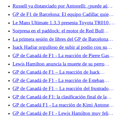
nuestra opinión al volante... A la espera del 2CV
Russell ya distanciado por Antonelli: ¿puede aún
eléctrico en 2028, la autonomía urbana ë-C3
aspirar al título?
GP de F1 de Barcelona: El equipo Cadillac quiere
constituye la puerta de entrada a... Prueba
dar un paso adelante este fin de semana
miércoles 10 de junio de 2026
Le Mans Ultimate 1.3.3 presenta Toyota TR010,
BMW M Hybrid V8 Evo y las 24 Horas de Le
Sorpresa en el paddock: el motor de Red Bull
Mans 2026.
Powertrains sería el más potente
La primera sesión de libres del GP de Barcelona
estará monopolizada por pilotos jóvenes.
Isack Hadjar orgulloso de subir al podio con su
ídolo, Lewis Hamilton
GP de Canadá de F1 - La reacción de Pierre Gasly
tras la clasificación: "Algo anda mal"
Lewis Hamilton anuncia la muerte de su perro
Roscoe.
GP de Canadá de F1 – La reacción de Isack
Hadjar, furioso tras la clasificación: “Hice una
GP de Canadá de F1 - La reacción de Esteban
vuelta de mierda”
Ocon tras la clasificación: "Tres vueltas para
GP de Canadá de F1 – La reacción del frustrado
adaptarse son demasiado cortas"
Charles Leclerc tras la clasificación: “Nunca me
GP de Canadá de F1: la clasificación final de la
funciona en Montreal”
carrera, Russell pierde a lo grande, Isack Hadjar en
GP de Canadá F1 - La reacción de Kimi Antonelli
el Top 5
al final, el italiano lamenta el abandono de Russell
GP de Canadá de F1 - Lewis Hamilton muy feliz