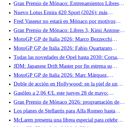
las fechas en las que bajará el diésel
Gran Premio de Mónaco: Entrenamientos Libres 2
— Lewis Hamilton destaca
Nuevo Lotus Emira 420 Sport (2026): más
potencia, menos peso, un Lotus puro
Fred Vasseur no estará en Mónaco por motivos
médicos
Gran Premio de Mónaco: Libres 3, Kimi Antonelli
recupera el liderazgo tras las clasificaciones
MotoGP GP de Italia 2026: Marco Bezzecchi
quiere hacer brillar a Aprilia en Mugello
MotoGP GP de Italia 2026: Fabio Quartararo
explica por qué su Yamaha estará en desventaja en
Todas las novedades de Opel hasta 2030: Corsa,
Mugello
Astra y coproducción con Leapmotor en el
JDM: Japanese Drift Master por fin estrena su
programa
modo multijugador.
MotoGP GP de Italia 2026: Marc Márquez,
cauteloso antes de volver a subirse a la Ducati
Doble de acción en Hollywood: en la piel de un
stuntman.
Gasóleo a 2,06 €/L este jueves 28 de mayo:
estaciones donde se puede pagar menos de 2,10
Gran Premio de Mónaco 2026: programación de
€/L en Francia
TV
Los planes de Stellantis para Alfa Romeo hasta
2030: un sustituto del Giuletta y un nuevo SUV
McLaren presenta una librea especial para celebrar
su milésimo Gran Premio en la F1.