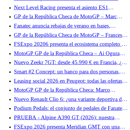
nada que esperar para mañana”
Quartararo fatalista tras la carrera: “No sentimos el
Next Level Racing presenta el asiento ES1
límite”
Hypercool para el simracing en plena canícula.
GP de la República Checa de MotoGP – Marc
Márquez, exhausto al final de la carrera: “La moto
Fanatec anuncia rebajas de verano en bases,
estaba ahí pero yo estaba vacía”
volantes, cabinas, pedales y packs.
GP de la República Checa de MotoGP – Francesco
Bagnaia indefenso ante Marc Márquez: “Mi ritmo
FSExpo 20206 presenta el ecosistema completo de
no era lo suficientemente rápido”
Moza Flight.
MotoGP GP de la República Checa – Ai Ogura
reconoce la superioridad de Marc Márquez: “Tenía
Nuevo Zeekr 7GT: desde 45.990 € en Francia, ¿un
algo extra”
precio agresivo para el shooting Brake eléctrico?
Smart #2 Concept: un banco para dos personas,
inesperado para un miniauto urbano eléctrico
Leasing social 2026 en Peugeot: todas las ofertas y
alquileres de los Peugeot e-208, e-2008 y e-308
MotoGP GP de la República Checa: Marco
Bezzecchi quiere revancha en Brno tras su caída en
Nuevo Renault Clio 6: ¿una variante deportiva de
Hungría
200 CV en preparación?
Podium Pedals: el conjunto de pedales de Fanatec
llega en unos días.
PRUEBA - Alpine A390 GT (2026): nuestra
opinión sobre... Prueba del miércoles 3 de junio de
FSExpo 2026 presenta Meridian GMT con una