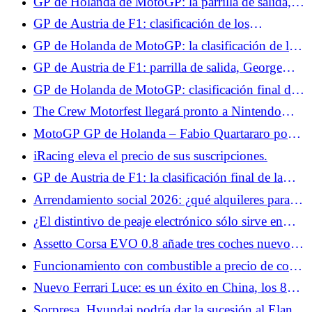
GP de Holanda de MotoGP: la parrilla de salida,
Fabio Quartararo en el Top 10, las cuatro Aprilia
GP de Austria de F1: clasificación de los
dominan la Q2
entrenamientos libres 3, Georges Russell domina,
GP de Holanda de MotoGP: la clasificación de la
Isack Hadjar en el Top 10
carrera sprint, Fabio Quartararo en el Top 10, Raúl
GP de Austria de F1: parrilla de salida, George
Fernández líder
Russell supera a Leclerc y Hamilton en el último
GP de Holanda de MotoGP: clasificación final de
momento, Isack Hadjar octavo
la carrera, buen puesto para Fabio Quartararo, Ai
The Crew Motorfest llegará pronto a Nintendo
Ogura pone fin a una larga espera para Japón
Switch 2.
MotoGP GP de Holanda – Fabio Quartararo pone
en perspectiva su buen resultado en carrera: “En
iRacing eleva el precio de sus suscripciones.
términos de velocidad, fue más undécimo que
GP de Austria de F1: la clasificación final de la
octavo”
carrera, Max Verstappen está muy cerca de la
Arrendamiento social 2026: ¿qué alquileres para
victoria, Isack Hadjar a las puertas del Top 5
Alfa Romeo Junior y Lancia Ypsilon?
¿El distintivo de peaje electrónico sólo sirve en
vacaciones?
Assetto Corsa EVO 0.8 añade tres coches nuevos,
Kyalami, VR y modding.
Funcionamiento con combustible a precio de coste
en E.Leclerc los días 3 y 4 de julio: buenas noticias
Nuevo Ferrari Luce: es un éxito en China, los 88
para los automovilistas de cara a las vacaciones
ejemplares previstos ya se han vendido
Sorpresa, Hyundai podría dar la sucesión al Elantra