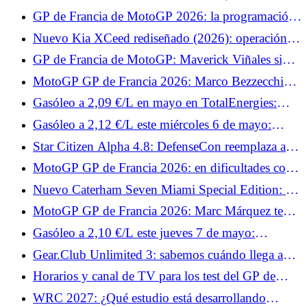
automático y hasta 1.400 km de autonomía
GP de Francia de MotoGP 2026: la programación
de TV y los horarios del fin de semana
Nuevo Kia XCeed rediseñado (2026): operación
de modernización del compacto elevado
GP de Francia de MotoGP: Maverick Viñales sigue
fuera, Jonas Folger regresa a Tech3
MotoGP GP de Francia 2026: Marco Bezzecchi
quiere confirmar su dominio en Le Mans
Gasóleo a 2,09 €/L en mayo en TotalEnergies:
todas las fechas de operación en 3.300 estaciones
Gasóleo a 2,12 €/L este miércoles 6 de mayo:
¿dónde se puede pagar menos que la media de
Star Citizen Alpha 4.8: DefenseCon reemplaza a
2,23 €/L en Francia?
Invictus y la guerra cambia de escenario
MotoGP GP de Francia 2026: en dificultades con
Yamaha, Fabio Quartararo prepara algo especial
Nuevo Caterham Seven Miami Special Edition: 12
para los aficionados
ejemplares para este homenaje al GP de Miami
MotoGP GP de Francia 2026: Marc Márquez teme
una climatología complicada en Le Mans
Gasóleo a 2,10 €/L este jueves 7 de mayo:
estaciones en las que se puede pagar hasta 12
Gear.Club Unlimited 3: sabemos cuándo llega a
céntimos menos que la media a 2,21 €/L
PC, Xbox y PlayStation.
Horarios y canal de TV para los test del GP de
Francia de MotoGP 2026: Johann Zarco y Fabio
WRC 2027: ¿Qué estudio está desarrollando
Quartararo esperan brillar