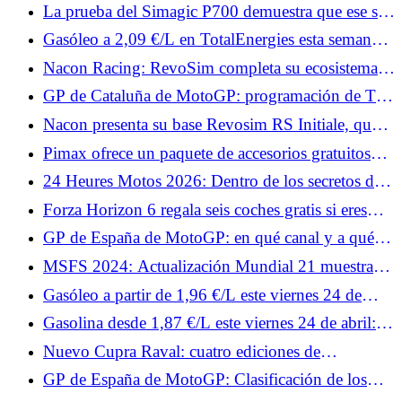
Martín tras la carrera: "La temporada pasada
La prueba del Simagic P700 demuestra que ese sí
aprendí que nunca hay que rendirse"
funciona.
Gasóleo a 2,09 €/L en TotalEnergies esta semana:
fechas y estaciones afectadas
Nacon Racing: RevoSim completa su ecosistema y
anuncia juegos.
GP de Cataluña de MotoGP: programación de TV
y horarios del fin de semana
Nacon presenta su base Revosim RS Initiale, que
alcanza 5 Nm.
Pimax ofrece un paquete de accesorios gratuitos
para tus cascos Crystal, con Superchicane.
24 Heures Motos 2026: Dentro de los secretos del
muro de boxes
Forza Horizon 6 regala seis coches gratis si eres
fiel.
GP de España de MotoGP: en qué canal y a qué
hora ver los Test de este viernes
MSFS 2024: Actualización Mundial 21 muestra
todos los colores de Australia.
Gasóleo a partir de 1,96 €/L este viernes 24 de
abril: las estaciones preferidas para un repostaje por
Gasolina desde 1,87 €/L este viernes 24 de abril:
debajo de 2,18 €/L en Francia
las estaciones más baratas para repostar SP95-E10
Nuevo Cupra Raval: cuatro ediciones de
lanzamiento del deportivo urbano eléctrico, desde
GP de España de MotoGP: Clasificación de los
34.870 €
Libres 1, Johann Zarco en el Top 10, Fabio