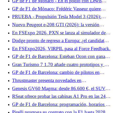
GP de F1 de Mónaco - En el podio con Lewis
Hamilton, Isack Hadjar sigue viviendo su sueño de
GP de F1 de Mónaco: Frédéric Vasseur quiere
infancia: "No pensé que fuera posible"
encontrar rápidamente soluciones para Charles
PRUEBA - Propulsión Tesla Model 3 (2026):
Leclerc
nuestra opinión sobre el... Al igual que el Tesla
Nuevo Peugeot e-208 GTI (2026): la versión
Model Y, el Model 3 da la bienvenida a una nueva
definitiva presentada el 12 de junio en Le Mans
En FSExpo 2026, PXN se lanza al simulador de
variante simplificada que lo convierte en... Prueba
vuelo.
lunes 8 de junio de 2026
Dodge pronto de regreso a Europa: ¿el candidato a
cargador eléctrico para Francia?
En FSExpo2026, VIRPIL pasa al Force Feedback.
GP de F1 de Barcelona: Esteban Ocon con ganas
de volver a terrenos conocidos
Gran Turismo 7 1.70 añade cuatro prototipos y un
coche de seguridad para las 24 Horas de Le Mans.
GP de F1 de Barcelona: cambio de pilotos en
Williams y Cadillac el viernes
Thrustmaster presenta novedades en
FlightSimExpo 2026.
Genesis GV60 Magma: desde 86.600 €, el SUV
deportivo eléctrico llega a Francia
RSeat ofrece probar las cabinas A1 Pro en las 24
Horas de Le Mans, promos y BDH Active Shifter.
GP de F1 de Barcelona: programación, horarios y
canales de TV para el fin de semana, ¿Kimi
Pirelli prorroga su contrato con la F1 hasta 2028: