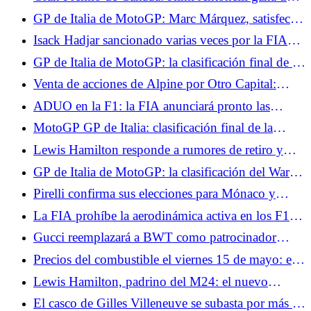
carrera intensa, Russell se retira.
GP de Italia de MotoGP: Marc Márquez, satisfecho
con su carrera al sprint, espera sufrir el domingo
Isack Hadjar sancionado varias veces por la FIA
durante la carrera
GP de Italia de MotoGP: la clasificación final de la
carrera al sprint, Quartararo fuera del Top 10, Jorge
Venta de acciones de Alpine por Otro Capital:
Martín sólido
fracasan las negociaciones entre Renault y
ADUO en la F1: la FIA anunciará pronto las
Mercedes
diferencias entre los fabricantes de motores.
MotoGP GP de Italia: clasificación final de la
carrera, Bezzecchi gana en casa, duplicado para
Lewis Hamilton responde a rumores de retiro y
Aprilia
explica por qué abandonó el simulador de Ferrari
GP de Italia de MotoGP: la clasificación del Warm
en Canadá
Up, Bezzecchi por delante de dos Ducati,
Pirelli confirma sus elecciones para Mónaco y
Quartararo por detrás
Barcelona: muy blando en el Principado, un paso
La FIA prohíbe la aerodinámica activa en los F1 de
más agresivo en Cataluña
Mónaco para frenar la velocidad punta.
Gucci reemplazará a BWT como patrocinador
principal de Alpine en Fórmula 1 a partir de 2027
Precios del combustible el viernes 15 de mayo: el
diésel baja hasta los 2,12 €/l, el SP-95 (E10) se
Lewis Hamilton, padrino del M24: el nuevo
mantiene en su nivel más alto
museo del automovilismo en Le Mans
El casco de Gilles Villeneuve se subasta por más de