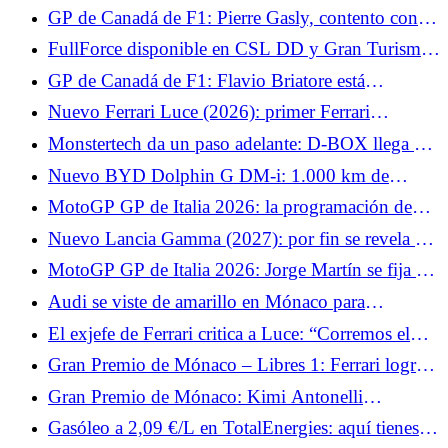
de encontrar el podio en Montreal: “Una sensación
GP de Canadá de F1: Pierre Gasly, contento con el
increíble”
resultado de Alpine, también felicita a Franco
FullForce disponible en CSL DD y Gran Turismo
Colapinto
DD Pro de Fanatec.
GP de Canadá de F1: Flavio Briatore está
encantado, quiere que Alpine lo haga aún mejor
Nuevo Ferrari Luce (2026): primer Ferrari
eléctrico, 5 plazas y un diseño divisivo
Monstertech da un paso adelante: D-BOX llega a
las cabinas de mando de MTS.
Nuevo BYD Dolphin G DM-i: 1.000 km de
autonomía acumulada para este exclusivo coche
MotoGP GP de Italia 2026: la programación de
urbano híbrido enchufable
TV y horarios del fin de semana, sin Johann Zarco
Nuevo Lancia Gamma (2027): por fin se revela el
pero con Marc Márquez
crossover con hasta 740 km de autonomía
MotoGP GP de Italia 2026: Jorge Martín se fija un
objetivo sencillo para este fin de semana con
Audi se viste de amarillo en Mónaco para
Aprilia
homenajear a Tazio Nuvolari
El exjefe de Ferrari critica a Luce: “Corremos el
riesgo de destruir un mito”
Gran Premio de Mónaco – Libres 1: Ferrari logra
el doblete y Charles Leclerc marca el ritmo
Gran Premio de Mónaco: Kimi Antonelli
sorprende a todo Mónaco y consigue la pole.
Gasóleo a 2,09 €/L en TotalEnergies: aquí tienes