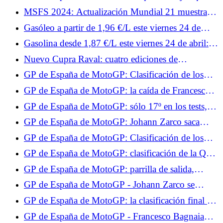
hora ver los Test de este viernes
MSFS 2024: Actualización Mundial 21 muestra
todos los colores de Australia.
Gasóleo a partir de 1,96 €/L este viernes 24 de
abril: las estaciones preferidas para un repostaje por
Gasolina desde 1,87 €/L este viernes 24 de abril:
debajo de 2,18 €/L en Francia
las estaciones más baratas para repostar SP95-E10
Nuevo Cupra Raval: cuatro ediciones de
lanzamiento del deportivo urbano eléctrico, desde
GP de España de MotoGP: Clasificación de los
34.870 €
Libres 1, Johann Zarco en el Top 10, Fabio
GP de España de MotoGP: la caída de Francesco
Quartararo muy lejos
Bagnaia en vídeo, su Ducati vuelca
GP de España de MotoGP: sólo 17º en los tests,
Fabio Quartararo sigue decidido
GP de España de MotoGP: Johann Zarco saca
aspectos positivos de los tests, aunque se perdió la
GP de España de MotoGP: Clasificación de los
Q2
Libres 2, Johann Zarco en forma antes de la
GP de España de MotoGP: clasificación de la Q1,
clasificación
Johann Zarco gana su lugar en la Q2, no Fabio
GP de España de MotoGP: parrilla de salida,
Quartararo
hazaña de Johann Zarco, Fabio Quartararo sólo 17º
GP de España de MotoGP - Johann Zarco se
queda sin la pole por nada: “Había la posibilidad
GP de España de MotoGP: la clasificación final de
de tenerla”
la carrera al sprint, escenario totalmente loco, Zarco
GP de España de MotoGP - Francesco Bagnaia
y Quartararo en los puntos