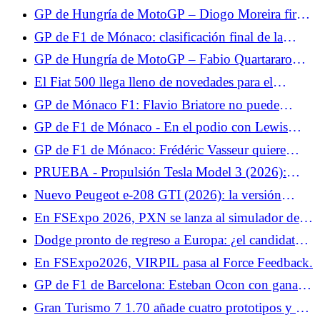
mucha suerte”
el mundo en 2027.
GP de Hungría de MotoGP – Diogo Moreira firma
su mejor resultado: “No tomé la decisión correcta
GP de F1 de Mónaco: clasificación final de la
con el neumático trasero”
carrera, retirada de Max Verstappen, Isack Hadjar
GP de Hungría de MotoGP – Fabio Quartararo
ocupa el 3er puesto
abandona: “No podía conducir”
El Fiat 500 llega lleno de novedades para el
verano: serie especial Dolcevita y versión
GP de Mónaco F1: Flavio Briatore no puede
microhíbrida 3+1
digerir las penalizaciones de Pierre Gasly
GP de F1 de Mónaco - En el podio con Lewis
Hamilton, Isack Hadjar sigue viviendo su sueño de
GP de F1 de Mónaco: Frédéric Vasseur quiere
infancia: "No pensé que fuera posible"
encontrar rápidamente soluciones para Charles
PRUEBA - Propulsión Tesla Model 3 (2026):
Leclerc
nuestra opinión sobre el... Al igual que el Tesla
Nuevo Peugeot e-208 GTI (2026): la versión
Model Y, el Model 3 da la bienvenida a una nueva
definitiva presentada el 12 de junio en Le Mans
En FSExpo 2026, PXN se lanza al simulador de
variante simplificada que lo convierte en... Prueba
vuelo.
lunes 8 de junio de 2026
Dodge pronto de regreso a Europa: ¿el candidato a
cargador eléctrico para Francia?
En FSExpo2026, VIRPIL pasa al Force Feedback.
GP de F1 de Barcelona: Esteban Ocon con ganas
de volver a terrenos conocidos
Gran Turismo 7 1.70 añade cuatro prototipos y un