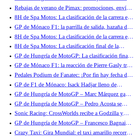
de la carrera al sprint en vídeo
Rebajas de verano de Pimax: promociones, envío
gratis y casco de realidad virtual de regalo.
8H de Spa Motos: La clasificación de la carrera en
H+4, la lluvia cae sobre Spa-Francorchamps
GP de Mónaco F1: la parrilla de salida, hazaña de
Max Verstappen, Lewis Hamilton al acecho
8H de Spa Motos: La clasificación de la carrera en
H+6, el BMW nº37 no se rinde, el Honda nº5
8H de Spa Motos: La clasificación final de la
abandona
carrera, triunfo en casa para el BMW nº37
GP de Hungría de MotoGP: La clasificación final
del Warm Up, Aldeguer el más rápido por delante
GP de Mónaco F1: la reacción de Pierre Gasly tras
de Márquez quinto y Quartararo undécimo
su noveno puesto en la Q3
Pedales Podium de Fanatec: ¡Por fin hay fecha de
lanzamiento!
GP de F1 de Mónaco: Isack Hadjar lleno de
esperanza tras su 5º puesto en la clasificación
GP de Hungría de MotoGP – Marc Márquez gana
brillantemente: “Es una victoria que me cuesta
GP de Hungría de MotoGP – Pedro Acosta se
cara”
queda a las puertas de la victoria: “Fue una gran
Sonic Racing: CrossWorlds recibe a Godzilla y
pelea”
Evangelion.
GP de Hungría de MotoGP – Francesco Bagnaia
evita el caos para terminar en el podio: “Tuve
Crazy Taxi: Gira Mundial: el taxi amarillo recorrerá