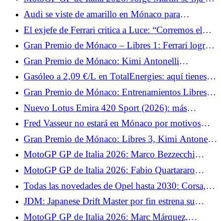
objetivo sencillo para este fin de semana con
Audi se viste de amarillo en Mónaco para
Aprilia
homenajear a Tazio Nuvolari
El exjefe de Ferrari critica a Luce: “Corremos el
riesgo de destruir un mito”
Gran Premio de Mónaco – Libres 1: Ferrari logra
el doblete y Charles Leclerc marca el ritmo
Gran Premio de Mónaco: Kimi Antonelli
sorprende a todo Mónaco y consigue la pole.
Gasóleo a 2,09 €/L en TotalEnergies: aquí tienes
las fechas en las que bajará el diésel
Gran Premio de Mónaco: Entrenamientos Libres 2
— Lewis Hamilton destaca
Nuevo Lotus Emira 420 Sport (2026): más
potencia, menos peso, un Lotus puro
Fred Vasseur no estará en Mónaco por motivos
médicos
Gran Premio de Mónaco: Libres 3, Kimi Antonelli
recupera el liderazgo tras las clasificaciones
MotoGP GP de Italia 2026: Marco Bezzecchi
quiere hacer brillar a Aprilia en Mugello
MotoGP GP de Italia 2026: Fabio Quartararo
explica por qué su Yamaha estará en desventaja en
Todas las novedades de Opel hasta 2030: Corsa,
Mugello
Astra y coproducción con Leapmotor en el
JDM: Japanese Drift Master por fin estrena su
programa
modo multijugador.
MotoGP GP de Italia 2026: Marc Márquez,