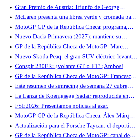
Verstappen
opinión sobre el SUV urbano... La primera prueba
Gran Premio de Austria: Triunfo de George
del BYD Atto 2 nos dejó con ganas de más. Si no
Russell, Verstappen impresiona
McLaren presenta una librea verde y cromada para
estuviera desprovisto de... Ensayo jueves 18 de
Silverstone.
junio de 2026
MotoGP GP de la República Checa: programa,
canal de televisión y horarios del fin de semana,
Nuevo Dacia Primavera (2027): mantiene su
Fabio Quartararo espera lo mejor con Yamaha
nombre pero toma todo del Twingo
GP de la República Checa de MotoGP: Marc
Márquez espera un intenso desafío físico en Brno
Nuevo Skoda Peaq: el gran SUV eléctrico levanta
el velo de su interior
Conspit 280FR: ¿volante GT o F1? ¡Ambos!
GP de la República Checa de MotoGP: Francesco
Bagnaia quiere sacar provecho de su regularidad en
Este resumen de simracing de semana 27 cubre
Brno
Super Woden GP 3, #DRIVE Rally y Motorsport
La Lanza de Koenigsegg Sadair reproducida en
Manager 2.
Lego a escala 1:1, ¡puede viajar a más de 110
FSE2026: Presentamos noticias al azar.
km/h!
MotoGP GP de la República Checa: Álex Márquez
vuelve, una apuesta arriesgada
Actualización para el Porsche Taycan: el deportivo
está inspirado en el Hyundai Ioniq 5 N
GP de la República Checa de MotoGP: canal de