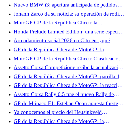
televisión y horarios de pruebas, Fabio Quartararo
Nuevo BMW i3: apertura anticipada de pedidos
hace de la Q2 su objetivo del día
con la Primera Edición, desde 74.850 €
Johann Zarco da su noticia: su operación de rodilla
ha sido pospuesta pero ha vuelto a entrenar
MotoGP GP de la República Checa: la
clasificación de los Libres 1, Marc Márquez en
Honda Prelude Limited Edition: una serie especial
muy buena forma, Fabio Quartararo empieza muy
reservada para Japón, ¿qué lástima?
Arrendamiento social 2026 en Citroën: ¿qué
bien
alquiler para los Citroën ë-C3 y ë-C3 Aircross?
GP de la República Checa de MotoGP: la
clasificación de los test, Fabio Quartararo se pierde,
MotoGP GP de la República Checa: Clasificación
Jorge Martín también
de los Libres 2, Raúl Fernández domina, Fabio
Assetto Corsa Competizione recibe la actualización
Quartararo cerca del Top 10
GTWC 2025 para PS5 y Xbox.
GP de la República Checa de MotoGP: parrilla de
salida, Ai Ogura impresionante, Fabio Quartararo
GP de la República Checa de MotoGP: la reacción
en 15º lugar
de Ai Ogura tras su primera pole position
Assetto Corsa Rally 0.5 trae el nuevo Rally de
Grecia y servidores multijugador.
GP de Mónaco F1: Esteban Ocon apuesta fuerte
por la clasificación este fin de semana
Ya conocemos el precio del Heusinkveld
DisplayDash.
GP de la República Checa de MotoGP: la