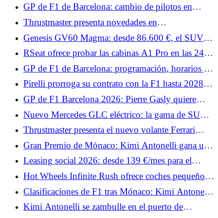
coche de seguridad para las 24 Horas de Le Mans.
GP de F1 de Barcelona: cambio de pilotos en
Williams y Cadillac el viernes
Thrustmaster presenta novedades en
FlightSimExpo 2026.
Genesis GV60 Magma: desde 86.600 €, el SUV
deportivo eléctrico llega a Francia
RSeat ofrece probar las cabinas A1 Pro en las 24
Horas de Le Mans, promos y BDH Active Shifter.
GP de F1 de Barcelona: programación, horarios y
canales de TV para el fin de semana, ¿Kimi
Pirelli prorroga su contrato con la F1 hasta 2028:
Antonelli sigue imbatible?
apuesta por la estabilidad
GP de F1 Barcelona 2026: Pierre Gasly quiere
deshacerse de la decepción de Mónaco
Nuevo Mercedes GLC eléctrico: la gama de SUV
eléctricos se amplía, los precios bajan
Thrustmaster presenta el nuevo volante Ferrari
499P X Las 24 Horas de Le Mans
Gran Premio de Mónaco: Kimi Antonelli gana una
carrera movida, Hadjar y Hamilton suben al podio
Leasing social 2026: desde 139 €/mes para el
Nissan Micra elegible, ¿es más atractivo que el
Hot Wheels Infinite Rush ofrece coches pequeños
Renault 5?
y un gran mundo abierto.
Clasificaciones de F1 tras Mónaco: Kimi Antonelli
lidera el campeonato, Hamilton segundo
Kimi Antonelli se zambulle en el puerto de
Mónaco tras su victoria.