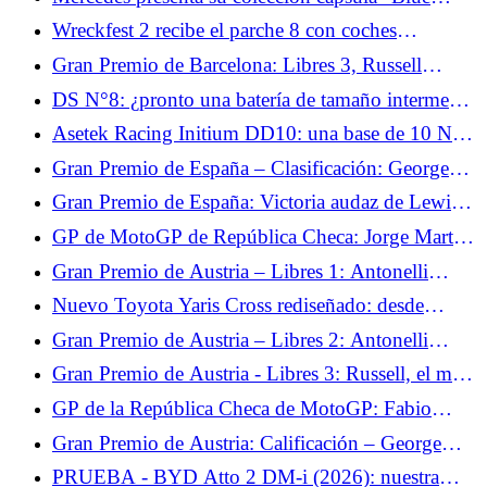
Wonder” con George Russell y Kimi Antonelli
Wreckfest 2 recibe el parche 8 con coches
estadounidenses y un nuevo sistema de progresión.
Gran Premio de Barcelona: Libres 3, Russell
encabeza la clasificación.
DS N°8: ¿pronto una batería de tamaño intermedio
para el crossover eléctrico?
Asetek Racing Initium DD10: una base de 10 Nm
que puede pasar a 14 Nm.
Gran Premio de España – Clasificación: George
Russell en pole por delante de Lewis Hamilton
Gran Premio de España: Victoria audaz de Lewis
Hamilton con Ferrari.
GP de MotoGP de República Checa: Jorge Martín
cuenta con su mentalidad para superar su lesión
Gran Premio de Austria – Libres 1: Antonelli
este fin de semana
marca el tono ante su compañero de equipo
Nuevo Toyota Yaris Cross rediseñado: desde
29.500 €, precios más elevados para el SUV
Gran Premio de Austria – Libres 2: Antonelli
urbano
confirma el rendimiento de Mercedes
Gran Premio de Austria - Libres 3: Russell, el más
rápido antes de la clasificación.
GP de la República Checa de MotoGP: Fabio
Quartararo espera volver a la vanguardia con
Gran Premio de Austria: Calificación – George
Yamaha
Russell consigue la pole tras el choque de
PRUEBA - BYD Atto 2 DM-i (2026): nuestra