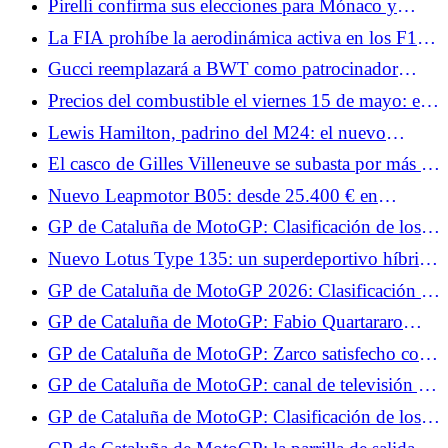
Pirelli confirma sus elecciones para Mónaco y
Quartararo por detrás
Barcelona: muy blando en el Principado, un paso
La FIA prohíbe la aerodinámica activa en los F1 de
más agresivo en Cataluña
Mónaco para frenar la velocidad punta.
Gucci reemplazará a BWT como patrocinador
principal de Alpine en Fórmula 1 a partir de 2027
Precios del combustible el viernes 15 de mayo: el
diésel baja hasta los 2,12 €/l, el SP-95 (E10) se
Lewis Hamilton, padrino del M24: el nuevo
mantiene en su nivel más alto
museo del automovilismo en Le Mans
El casco de Gilles Villeneuve se subasta por más de
un millón de euros.
Nuevo Leapmotor B05: desde 25.400 € en
Francia, el compacto eléctrico más barato del
GP de Cataluña de MotoGP: Clasificación de los
mercado
Libres 1, Zarco en el Top 10, no Quartararo
Nuevo Lotus Type 135: un superdeportivo híbrido
V8 de 1.000 CV en el centro del plan 2030
GP de Cataluña de MotoGP 2026: Clasificación de
pruebas, Zarco y Quartararo pasan a la Q2, no
GP de Cataluña de MotoGP: Fabio Quartararo
Jorge Martín
sorprendido por su actuación en los Tests
GP de Cataluña de MotoGP: Zarco satisfecho con
sus Test, da las áreas de avance para el futuro
GP de Cataluña de MotoGP: canal de televisión y
horarios de la carrera al sprint, Quartararo y Zarco
GP de Cataluña de MotoGP: Clasificación de los
esperan brillar
Libres 2, Quartararo en el Top 5, cae ante Zarco