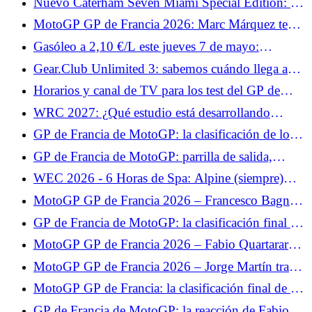
Nuevo Caterham Seven Miami Special Edition: 12
para los aficionados
ejemplares para este homenaje al GP de Miami
MotoGP GP de Francia 2026: Marc Márquez teme
una climatología complicada en Le Mans
Gasóleo a 2,10 €/L este jueves 7 de mayo:
estaciones en las que se puede pagar hasta 12
Gear.Club Unlimited 3: sabemos cuándo llega a
céntimos menos que la media a 2,21 €/L
PC, Xbox y PlayStation.
Horarios y canal de TV para los test del GP de
Francia de MotoGP 2026: Johann Zarco y Fabio
WRC 2027: ¿Qué estudio está desarrollando
Quartararo esperan brillar
Nacon?
GP de Francia de MotoGP: la clasificación de los
libres 2, Fabio Quartararo se prepara bien para la
GP de Francia de MotoGP: parrilla de salida,
clasificación, Johann Zarco se estrelló
buena posición de Quartararo, decepción para
WEC 2026 - 6 Horas de Spa: Alpine (siempre)
Zarco
mira hacia adelante
MotoGP GP de Francia 2026 – Francesco Bagnaia
advierte a la competición: “Algo está pasando”
GP de Francia de MotoGP: la clasificación final de
la carrera al sprint, Fabio Quartararo en el Top 5,
MotoGP GP de Francia 2026 – Fabio Quartararo
Johann Zarco se pierde
5º en la carrera al sprint: “Hoy no tenía ningún
MotoGP GP de Francia 2026 – Jorge Martín tras
objetivo”
su victoria en la carrera al sprint: “Lo puse todo en
MotoGP GP de Francia: la clasificación final de la
la salida”
carrera, Jorge Martín sermonea a su compañero,
GP de Francia de MotoGP: la reacción de Fabio