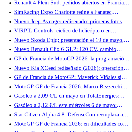
Renault 4 Plein Sud: pedidos abiertos en Francia,
para Ferrari
desde 37.290 €
SimRacing Expo Charlotte reúne a Fanatec,
Asetek, Conspit, VPG, Thrustmaster y Pimax.
Nuevo Jeep Avenger rediseñado: primeras fotos
oficiales y look “baby-Compass” para el SUV
VIRPIL Controls: cíclico de helicóptero en
urbano
aproximación y una base Force Feedback que
Nuevo Skoda Epiq: presentación el 19 de mayo, lo
destaca
que muestran los bocetos oficiales
Nuevo Renault Clio 6 GLP: 120 CV, cambio
automático y hasta 1.400 km de autonomía
GP de Francia de MotoGP 2026: la programación
de TV y los horarios del fin de semana
Nuevo Kia XCeed rediseñado (2026): operación
de modernización del compacto elevado
GP de Francia de MotoGP: Maverick Viñales sigue
fuera, Jonas Folger regresa a Tech3
MotoGP GP de Francia 2026: Marco Bezzecchi
quiere confirmar su dominio en Le Mans
Gasóleo a 2,09 €/L en mayo en TotalEnergies:
todas las fechas de operación en 3.300 estaciones
Gasóleo a 2,12 €/L este miércoles 6 de mayo:
¿dónde se puede pagar menos que la media de
Star Citizen Alpha 4.8: DefenseCon reemplaza a
2,23 €/L en Francia?
Invictus y la guerra cambia de escenario
MotoGP GP de Francia 2026: en dificultades con
Yamaha, Fabio Quartararo prepara algo especial