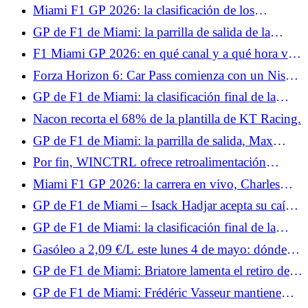
F1, reglas, nuevos pilotos y circuitos.
Miami F1 GP 2026: la clasificación de los
entrenamientos libres 1, Charles Leclerc anuncia el
GP de F1 de Miami: la parrilla de salida de la
color, Pierre Gasly ya en juego
carrera al sprint, Lando Norris abofetea a la
F1 Miami GP 2026: en qué canal y a qué hora ver
competencia, Esteban Ocon fracasa
la carrera sprint
Forza Horizon 6: Car Pass comienza con un Nissan
Skyline GT-R.
GP de F1 de Miami: la clasificación final de la
carrera al sprint, Kimi Antonelli penalizado, Pierre
Nacon recorta el 68% de la plantilla de KT Racing.
Gasly en los puntos
GP de F1 de Miami: la parrilla de salida, Max
Verstappen crea una sorpresa, Isack Hadjar en
Por fin, WINCTRL ofrece retroalimentación
apuros
háptica.
Miami F1 GP 2026: la carrera en vivo, Charles
Leclerc estropea su podio, Antonelli como jefe
GP de F1 de Miami – Isack Hadjar acepta su caída:
“No era muy inteligente”
GP de F1 de Miami: la clasificación final de la
carrera, y tres para Antonelli, grandes puntos para
Gasóleo a 2,09 €/L este lunes 4 de mayo: dónde
Alpine
repostar gasóleo por debajo de la media de 2,19
GP de F1 de Miami: Briatore lamenta el retiro de
€/L en Francia
Gasly y felicita a Colapinto
GP de F1 de Miami: Frédéric Vasseur mantiene
aspectos positivos a pesar de una carrera fallida