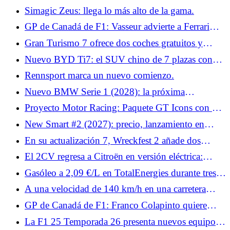
coches se producirán en Francia
Simagic Zeus: llega lo más alto de la gama.
GP de Canadá de F1: Vasseur advierte a Ferrari
sobre las frenadas y el clima este fin de semana
Gran Turismo 7 ofrece dos coches gratuitos y
exclusivos.
Nuevo BYD Ti7: el SUV chino de 7 plazas con
aspecto 4x4 que apunta al Land Rover Defender
Rennsport marca un nuevo comienzo.
Nuevo BMW Serie 1 (2028): la próxima
generación podría deparar muchas sorpresas
Proyecto Motor Racing: Paquete GT Icons con 9
coches de antaño sin ayudas!
New Smart #2 (2027): precio, lanzamiento en
Francia y bonificaciones, lo que nos depara el
En su actualización 7, Wreckfest 2 añade dos
descendiente del Fortwo
coches y medio.
El 2CV regresa a Citroën en versión eléctrica:
primer vistazo en el Salón del Automóvil de París
Gasóleo a 2,09 €/L en TotalEnergies durante tres
2026
días: ¿cuándo y dónde beneficiarse de él?
A una velocidad de 140 km/h en una carretera
limitada a 80, el automovilista explica a la policía
GP de Canadá de F1: Franco Colapinto quiere
que llega tarde al trabajo
confirmar su buen resultado en Miami con Alpine
La F1 25 Temporada 26 presenta nuevos equipos,