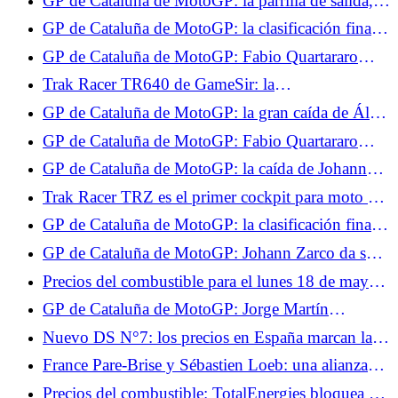
GP de Cataluña de MotoGP: la parrilla de salida,
Zarco y Quartararo pueden soñar
GP de Cataluña de MotoGP: la clasificación final
de la carrera al sprint, Zarco en el Top 5,
GP de Cataluña de MotoGP: Fabio Quartararo
Quartararo sufrió
espera una carrera difícil el domingo
Trak Racer TR640 de GameSir: la
retroalimentación de fuerza en la punta de los
GP de Cataluña de MotoGP: la gran caída de Álex
pulgares.
Márquez en vídeo
GP de Cataluña de MotoGP: Fabio Quartararo
decepcionado por la falta de velocidad de su
GP de Cataluña de MotoGP: la caída de Johann
Yamaha
Zarco durante la 2ª salida en vídeo
Trak Racer TRZ es el primer cockpit para moto del
gran público.
GP de Cataluña de MotoGP: la clasificación final
de la carrera, un piloto pierde su podio, Quartararo
GP de Cataluña de MotoGP: Johann Zarco da su
gana una plaza
noticia, sabemos el alcance de sus lesiones
Precios del combustible para el lunes 18 de mayo:
2,14 €/L de diésel y 2,04 €/L SP95-E10, los
GP de Cataluña de MotoGP: Jorge Martín
precios se mantienen estables
preocupado por los accidentes de Alex Márquez y
Nuevo DS N°7: los precios en España marcan la
Johann Zarco en carrera
pauta en Francia, desde 45.441 €
France Pare-Brise y Sébastien Loeb: una alianza
obvia entre técnica y alto nivel
Precios del combustible: TotalEnergies bloquea el