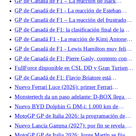
GP de Canadá de F1 – La reacción de Isack
Hadjar, furioso tras la clasificación: “Hice una
GP de Canadá de F1 - La reacción de Esteban
vuelta de mierda”
Ocon tras la clasificación: "Tres vueltas para
GP de Canadá de F1 – La reacción del frustrado
adaptarse son demasiado cortas"
Charles Leclerc tras la clasificación: “Nunca me
GP de Canadá de F1: la clasificación final de la
funciona en Montreal”
carrera, Russell pierde a lo grande, Isack Hadjar en
GP de Canadá F1 - La reacción de Kimi Antonelli
el Top 5
al final, el italiano lamenta el abandono de Russell
GP de Canadá de F1 - Lewis Hamilton muy feliz
de encontrar el podio en Montreal: “Una sensación
GP de Canadá de F1: Pierre Gasly, contento con el
increíble”
resultado de Alpine, también felicita a Franco
FullForce disponible en CSL DD y Gran Turismo
Colapinto
DD Pro de Fanatec.
GP de Canadá de F1: Flavio Briatore está
encantado, quiere que Alpine lo haga aún mejor
Nuevo Ferrari Luce (2026): primer Ferrari
eléctrico, 5 plazas y un diseño divisivo
Monstertech da un paso adelante: D-BOX llega a
las cabinas de mando de MTS.
Nuevo BYD Dolphin G DM-i: 1.000 km de
autonomía acumulada para este exclusivo coche
MotoGP GP de Italia 2026: la programación de
urbano híbrido enchufable
TV y horarios del fin de semana, sin Johann Zarco
Nuevo Lancia Gamma (2027): por fin se revela el
pero con Marc Márquez
crossover con hasta 740 km de autonomía
MotoGP GP de Italia 2026: Jorge Martín se fija un