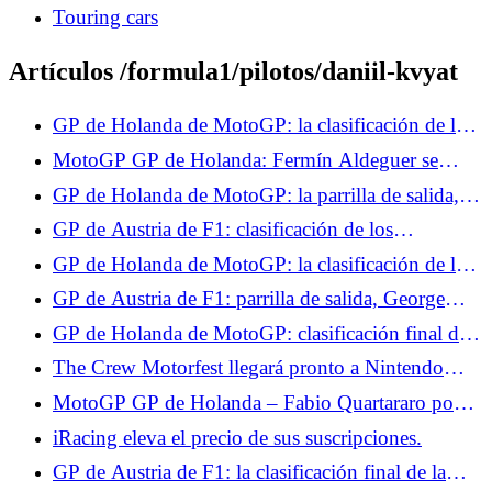
Touring cars
Artículos /formula1/pilotos/daniil-kvyat
GP de Holanda de MotoGP: la clasificación de los
Libres 2, Marco Bezzecchi domina, Fabio
MotoGP GP de Holanda: Fermín Aldeguer se
Quartararo a las puertas del Top 10
retira tras una caída
GP de Holanda de MotoGP: la parrilla de salida,
Fabio Quartararo en el Top 10, las cuatro Aprilia
GP de Austria de F1: clasificación de los
dominan la Q2
entrenamientos libres 3, Georges Russell domina,
GP de Holanda de MotoGP: la clasificación de la
Isack Hadjar en el Top 10
carrera sprint, Fabio Quartararo en el Top 10, Raúl
GP de Austria de F1: parrilla de salida, George
Fernández líder
Russell supera a Leclerc y Hamilton en el último
GP de Holanda de MotoGP: clasificación final de
momento, Isack Hadjar octavo
la carrera, buen puesto para Fabio Quartararo, Ai
The Crew Motorfest llegará pronto a Nintendo
Ogura pone fin a una larga espera para Japón
Switch 2.
MotoGP GP de Holanda – Fabio Quartararo pone
en perspectiva su buen resultado en carrera: “En
iRacing eleva el precio de sus suscripciones.
términos de velocidad, fue más undécimo que
GP de Austria de F1: la clasificación final de la
octavo”