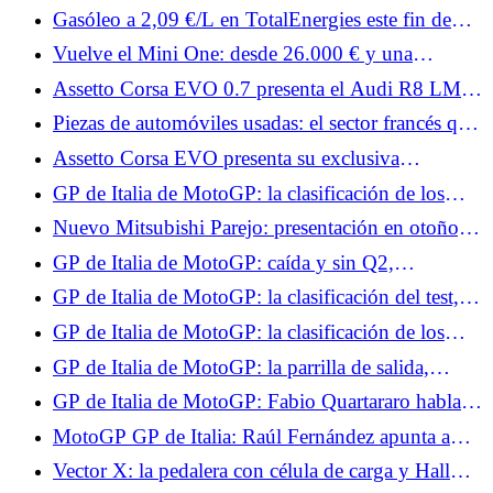
horarios de pruebas, Q2 de difícil acceso para
Gasóleo a 2,09 €/L en TotalEnergies este fin de
Quartararo
semana: arranca el sábado en 3.300 estaciones de
Vuelve el Mini One: desde 26.000 € y una
servicio
potencia de 122 CV
Assetto Corsa EVO 0.7 presenta el Audi R8 LMS,
el Datsun 240Z y dos Porsche.
Piezas de automóviles usadas: el sector francés que
reinventa la reparación de automóviles
Assetto Corsa EVO presenta su exclusiva
clasificación de seguridad.
GP de Italia de MotoGP: la clasificación de los
Libres 1, Quartararo muy lejos de los líderes,
Nuevo Mitsubishi Parejo: presentación en otoño, el
Márquez empieza lento
regreso oficial de una leyenda
GP de Italia de MotoGP: caída y sin Q2,
Quartararo decepcionado con su día en Mugello
GP de Italia de MotoGP: la clasificación del test,
no hay Q2 para Quartararo, funciona para Marc
GP de Italia de MotoGP: la clasificación de los
Márquez
entrenamientos libres 2, Quartararo sigue en
GP de Italia de MotoGP: la parrilla de salida,
dificultades, Jorge Martín establece un récord
ningún milagro para Quartararo, gran jugada de
GP de Italia de MotoGP: Fabio Quartararo habla
Marc Márquez
de la mediocridad de su Yamaha
MotoGP GP de Italia: Raúl Fernández apunta a
dos el domingo
Vector X: la pedalera con célula de carga y Hall