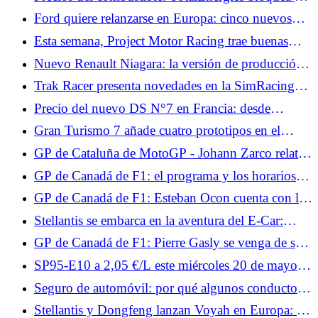
diésel a 2,09 €/L y la gasolina a 1,99 €/L este fin
Ford quiere relanzarse en Europa: cinco nuevos
de semana
modelos anunciados hasta finales de 2029
Esta semana, Project Motor Racing trae buenas
noticias: reclutamiento, parche, DLC y VR.
Nuevo Renault Niagara: la versión de producción
del pick-up presentada en septiembre
Trak Racer presenta novedades en la SimRacing
Expo: cabina de moto y mando con
Precio del nuevo DS N°7 en Francia: desde
retroalimentación.
43.900 euros, ¿precios realmente elevados?
Gran Turismo 7 añade cuatro prototipos en el
menú del parche 1.7 de junio.
GP de Cataluña de MotoGP - Johann Zarco relata
su accidente: “Debería haber tomado la decisión de
GP de Canadá de F1: el programa y los horarios
rendirme”
del fin de semana para Francia
GP de Canadá de F1: Esteban Ocon cuenta con los
nuevos productos Haas para volver a la pista
Stellantis se embarca en la aventura del E-Car:
¿hacia el regreso del Citroën C1?
GP de Canadá de F1: Pierre Gasly se venga de su
accidente en Miami
SP95-E10 a 2,05 €/L este miércoles 20 de mayo:
alcanza su nivel más alto en 2026
Seguro de automóvil: por qué algunos conductores
todavía subestiman el valor de todos los riesgos
Stellantis y Dongfeng lanzan Voyah en Europa: los