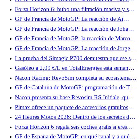
desastre para Francesco Bagnaia
Quartararo tras la carrera: "Hicimos un muy buen
Forza Horizon 6: hubo una filtración masiva y se
trabajo"
banearon jugadores por 7000 años.
GP de Francia de MotoGP: La reacción de Ai
Ogura tras la carrera: "No estaba seguro de que
GP de Francia de MotoGP: La reacción de Johann
fuera suficiente para subir al podio"
Zarco tras la carrera: "No estoy contento"
GP de Francia de MotoGP: la reacción de Marco
Bezzecchi tras la carrera: "Sabía que no era el más
GP de Francia de MotoGP: La reacción de Jorge
fuerte"
Martín tras la carrera: "La temporada pasada
La prueba del Simagic P700 demuestra que ese sí
aprendí que nunca hay que rendirse"
funciona.
Gasóleo a 2,09 €/L en TotalEnergies esta semana:
fechas y estaciones afectadas
Nacon Racing: RevoSim completa su ecosistema y
anuncia juegos.
GP de Cataluña de MotoGP: programación de TV
y horarios del fin de semana
Nacon presenta su base Revosim RS Initiale, que
alcanza 5 Nm.
Pimax ofrece un paquete de accesorios gratuitos
para tus cascos Crystal, con Superchicane.
24 Heures Motos 2026: Dentro de los secretos del
muro de boxes
Forza Horizon 6 regala seis coches gratis si eres
fiel.
GP de España de MotoGP: en qué canal y a qué