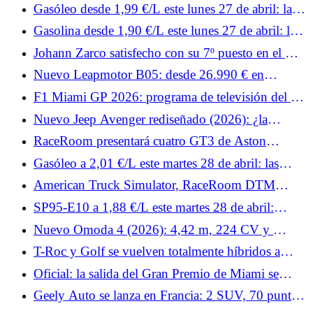
nuestro veredicto al volante... Rechazado por los
Gasóleo desde 1,99 €/L este lunes 27 de abril: las
clientes, el Peugeot 408 aprovecha el inevitable
estaciones más baratas para repostar gasóleo
Gasolina desde 1,90 €/L este lunes 27 de abril: las
lavado de cara a mitad de carrera para... Prueba
estaciones más baratas para repostar SP95-E10
lunes 27 de abril de 2026
Johann Zarco satisfecho con su 7º puesto en el GP
de España de MotoGP 2026: “Un resultado
Nuevo Leapmotor B05: desde 26.990 € en
positivo”
Europa, la berlina eléctrica compacta es fuerte
F1 Miami GP 2026: programa de televisión del fin
de semana y horarios para Francia
Nuevo Jeep Avenger rediseñado (2026): ¿la
parrilla iluminada como principal cambio del SUV
RaceRoom presentará cuatro GT3 de Aston
urbano?
Martin, Porsche, Ford y Lamborghini el mes que
Gasóleo a 2,01 €/L este martes 28 de abril: las
viene.
estaciones más baratas de Francia para repostar
American Truck Simulator, RaceRoom DTM
gasóleo
Esports y Rennsport: noticias de simracing de la
SP95-E10 a 1,88 €/L este martes 28 de abril:
semana 19.
¿dónde encontrar estaciones por debajo de la media
Nuevo Omoda 4 (2026): 4,42 m, 224 CV y ​​
de 2 €/L en Francia?
menos de 30.000 €
T-Roc y Golf se vuelven totalmente híbridos a
finales de 2026: Volkswagen da detalles de sus dos
Oficial: la salida del Gran Premio de Miami se
nuevos motores
adelanta tres horas debido al mal tiempo.
Geely Auto se lanza en Francia: 2 SUV, 70 puntos
de venta y grandes ambiciones