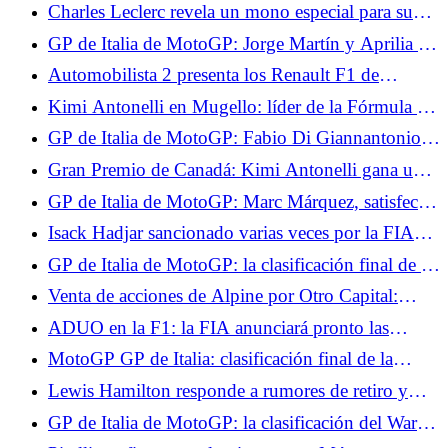
que eleva a PXN en la gama
Charles Leclerc revela un mono especial para su
Gran Premio en casa en Mónaco.
GP de Italia de MotoGP: Jorge Martín y Aprilia se
marcan un objetivo alto para lo que resta del
Automobilista 2 presenta los Renault F1 de
campeonato
Fernando Alonso.
Kimi Antonelli en Mugello: líder de la Fórmula 1
agita la bandera a cuadros del MotoGP
GP de Italia de MotoGP: Fabio Di Giannantonio
contento con su podio en la carrera al sprint
Gran Premio de Canadá: Kimi Antonelli gana una
carrera intensa, Russell se retira.
GP de Italia de MotoGP: Marc Márquez, satisfecho
con su carrera al sprint, espera sufrir el domingo
Isack Hadjar sancionado varias veces por la FIA
durante la carrera
GP de Italia de MotoGP: la clasificación final de la
carrera al sprint, Quartararo fuera del Top 10, Jorge
Venta de acciones de Alpine por Otro Capital:
Martín sólido
fracasan las negociaciones entre Renault y
ADUO en la F1: la FIA anunciará pronto las
Mercedes
diferencias entre los fabricantes de motores.
MotoGP GP de Italia: clasificación final de la
carrera, Bezzecchi gana en casa, duplicado para
Lewis Hamilton responde a rumores de retiro y
Aprilia
explica por qué abandonó el simulador de Ferrari
GP de Italia de MotoGP: la clasificación del Warm
en Canadá
Up, Bezzecchi por delante de dos Ducati,