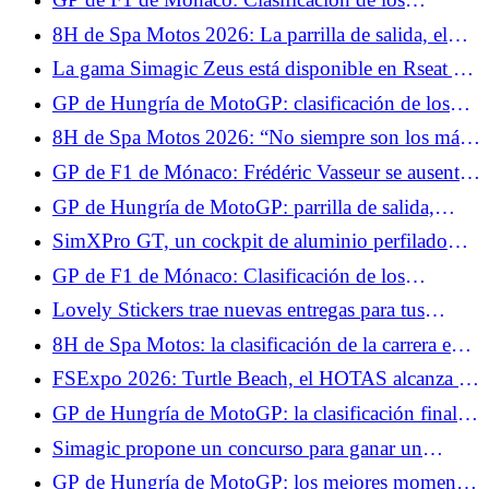
provisional en casa
entrenamientos libres 2, Lewis Hamilton confirma,
8H de Spa Motos 2026: La parrilla de salida, el
Isack Hadjar recupera su nivel
BMW nº37 en la pole en casa
La gama Simagic Zeus está disponible en Rseat y
The French Simracer con nuestro código
GP de Hungría de MotoGP: clasificación de los
promocional.
entrenamientos libres 2, Fabio Quartararo en
8H de Spa Motos 2026: “No siempre son los más
dificultades antes de la clasificación
rápidos los que ganan en Resistencia”, el análisis
GP de F1 de Mónaco: Frédéric Vasseur se ausentó
de Xavier Siméon, campeón del EWC 2021
con Ferrari el sábado por motivos médicos
GP de Hungría de MotoGP: parrilla de salida,
Fabio Quartararo sólo 15º, Marc Márquez consigue
SimXPro GT, un cockpit de aluminio perfilado
la pole
que busca ser accesible
GP de F1 de Mónaco: Clasificación de los
entrenamientos libres 3, Kimi Antonelli toma el
Lovely Stickers trae nuevas entregas para tus
control, Isack Hadjar en el Top 10
volantes y tus setups.
8H de Spa Motos: la clasificación de la carrera en
H+2, el BMW nº37 conserva el liderato
FSExpo 2026: Turtle Beach, el HOTAS alcanza la
madurez.
GP de Hungría de MotoGP: la clasificación final
de la carrera al sprint, Marc Márquez imperial,
Simagic propone un concurso para ganar un
Fabio Quartararo no pudo hacer nada
volante ZEUS Sport y un MagicDash.
GP de Hungría de MotoGP: los mejores momentos