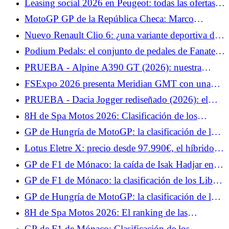
Leasing social 2026 en Peugeot: todas las ofertas y
alquileres de los Peugeot e-208, e-2008 y e-308
MotoGP GP de la República Checa: Marco
Bezzecchi quiere revancha en Brno tras su caída en
Nuevo Renault Clio 6: ¿una variante deportiva de
Hungría
200 CV en preparación?
Podium Pedals: el conjunto de pedales de Fanatec
llega en unos días.
PRUEBA - Alpine A390 GT (2026): nuestra
opinión sobre... Prueba del miércoles 3 de junio de
FSExpo 2026 presenta Meridian GMT con una
2026
visión distinta del FlightSim.
PRUEBA - Dacia Jogger rediseñado (2026): el
híbrido... Prueba jueves 4 de junio de 2026
8H de Spa Motos 2026: Clasificación de los
entrenamientos libres, el YART parte con el viento
GP de Hungría de MotoGP: la clasificación de los
a favor
Libres 1, Quartararo a las puertas del Top 10,
Lotus Eletre X: precio desde 97.990€, el híbrido
Márquez empieza bien
enchufable más barato que el eléctrico
GP de F1 de Mónaco: la caída de Isak Hadjar en
vídeo, rompió su suspensión
GP de F1 de Mónaco: la clasificación de los Libres
1, Leclerc y Hamilton dominan la competición,
GP de Hungría de MotoGP: la clasificación de los
Hadjar en el muro
test, decepción para Fabio Quartararo, se pierde la
8H de Spa Motos 2026: El ranking de las
Q2 por un pelo
Calificaciones 1, el BMW n°27 en la pole
GP de F1 de Mónaco: Clasificación de los