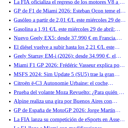
La FIA oficializa el regreso de los motores V8 a la
Fórmula 1 para 2030
GP de F1 de Miami 2026: Esteban Ocon teme el
calor por su Haas
Gasóleo a partir de 2,01 €/L este miércoles 29 de
abril: dónde encontrar estaciones por debajo de
Gasolina a 1,91 €/L este miércoles 29 de abril:
2,20 €/L de media en Francia
¿dónde ganar 10 céntimos por litro con SP95-E10
Nuevo Geely EX5: desde 37.990 € en Francia,
en Francia?
¿puede el SUV eléctrico eclipsar al Tesla Model Y?
El diésel vuelve a subir hasta los 2,21 €/L este
jueves 30 de abril: dónde repostar diésel desde
Geely Starray EM-i (2026): desde 34.990 €, el
2,15 €/L
SUV híbrido enchufable desafía la competencia
Miami F1 GP 2026: Frédéric Vasseur explica por
europea
qué los Libres 1 serán decisivos para Ferrari
MSFS 2024: Sim Update 5 (SU5) trae la gran
limpieza.
Citroën ë-C3 Autonomie Urbaine: el coche
eléctrico más barato de Francia, desde 12.990 €
Prueba del volante Moza Revuelto: ¿Para quién y
para qué?
Alpine realiza una gira por Buenos Aires con
Franco Colapinto.
GP de España de MotoGP 2026: Jorge Martín
quiere brillar ante su afición y confirmar su forma
La FIA lanza su competición de eSports en Assetto
Corsa Rally.