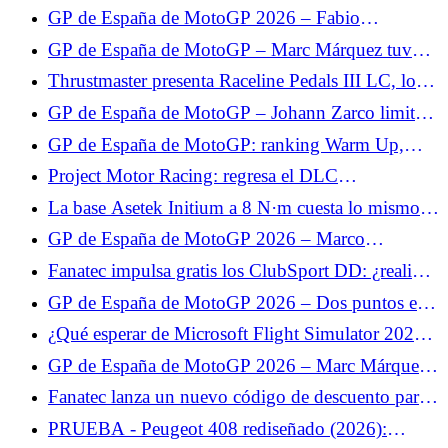
pierde ante Marc Márquez: “Era más rápido que
GP de España de MotoGP 2026 – Fabio
yo”
Quartararo hace su mea culpa: “Cometí un error al
GP de España de MotoGP – Marc Márquez tuvo
no parar”
suerte en la carrera al sprint: “Me caí en el mejor
Thrustmaster presenta Raceline Pedals III LC, los
momento”
nuevos pedales con célula de carga.
GP de España de MotoGP – Johann Zarco limita
los daños en la carrera al sprint: “Pude salvar
GP de España de MotoGP: ranking Warm Up,
algunos puntos”
Fabio Quartararo sube al Top 10, Zarco sólo 12º
Project Motor Racing: regresa el DLC
desaparecido y llega un parche a continuación.
La base Asetek Initium a 8 N·m cuesta lo mismo
que la base de 5,5 N·m.
GP de España de MotoGP 2026 – Marco
Bezzecchi limita los daños en carrera: “Alex
Fanatec impulsa gratis los ClubSport DD: ¿realidad
Márquez fue demasiado rápido”
o marketing?
GP de España de MotoGP 2026 – Dos puntos en
carrera para Fabio Quartararo: “No estamos en
¿Qué esperar de Microsoft Flight Simulator 2024
condiciones de ser positivos”
en PlayStation VR2?
GP de España de MotoGP 2026 – Marc Márquez
pone en perspectiva su caída: “Aun así fue un buen
Fanatec lanza un nuevo código de descuento para
fin de semana”
todo el catálogo.
PRUEBA - Peugeot 408 rediseñado (2026):