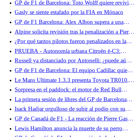
GP de F1 de Barcelona: Toto Wolff quiere revivir a
George Russell
Gasly se siente estafado por la FIA en Mónaco
GP de F1 Barcelona: Alex Albon supera a una
leyenda de Williams este fin de semana
Alpine solicita revisión tras la penalización a Pierre
Gasly en Mónaco
¿Por qué tantos pilotos fueron penalizados en la
zona de boxes de Mónaco?
PRUEBA - Autonomía urbana Citroën ë-C3:
nuestra opinión al volante... A la espera del 2CV
Russell ya distanciado por Antonelli: ¿puede aún
eléctrico en 2028, la autonomía urbana ë-C3
aspirar al título?
GP de F1 de Barcelona: El equipo Cadillac quiere
constituye la puerta de entrada a... Prueba
dar un paso adelante este fin de semana
miércoles 10 de junio de 2026
Le Mans Ultimate 1.3.3 presenta Toyota TR010,
BMW M Hybrid V8 Evo y las 24 Horas de Le
Sorpresa en el paddock: el motor de Red Bull
Mans 2026.
Powertrains sería el más potente
La primera sesión de libres del GP de Barcelona
estará monopolizada por pilotos jóvenes.
Isack Hadjar orgulloso de subir al podio con su
ídolo, Lewis Hamilton
GP de Canadá de F1 - La reacción de Pierre Gasly
tras la clasificación: "Algo anda mal"
Lewis Hamilton anuncia la muerte de su perro
Roscoe.