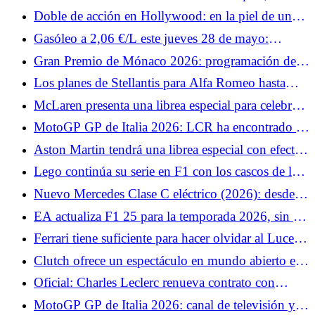
cauteloso antes de volver a subirse a la Ducati
Doble de acción en Hollywood: en la piel de un
stuntman.
Gasóleo a 2,06 €/L este jueves 28 de mayo:
estaciones donde se puede pagar menos de 2,10
Gran Premio de Mónaco 2026: programación de
€/L en Francia
TV
Los planes de Stellantis para Alfa Romeo hasta
2030: un sustituto del Giuletta y un nuevo SUV
McLaren presenta una librea especial para celebrar
su milésimo Gran Premio en la F1.
MotoGP GP de Italia 2026: LCR ha encontrado el
sustituto de Johann Zarco, el equipo recurre a un
Aston Martin tendrá una librea especial con efecto
veterano
irisado para Mónaco
Lego continúa su serie en F1 con los cascos de los
pilotos de McLaren.
Nuevo Mercedes Clase C eléctrico (2026): desde
66.399 € en Francia, ¿precios elevados?
EA actualiza F1 25 para la temporada 2026, sin F1
26
Ferrari tiene suficiente para hacer olvidar al Luce:
estos nombres harán vibrar al F80, 12Cilindri y
Clutch ofrece un espectáculo en mundo abierto en
296
el sur de Francia.
Oficial: Charles Leclerc renueva contrato con
Ferrari más allá de 2030
MotoGP GP de Italia 2026: canal de televisión y