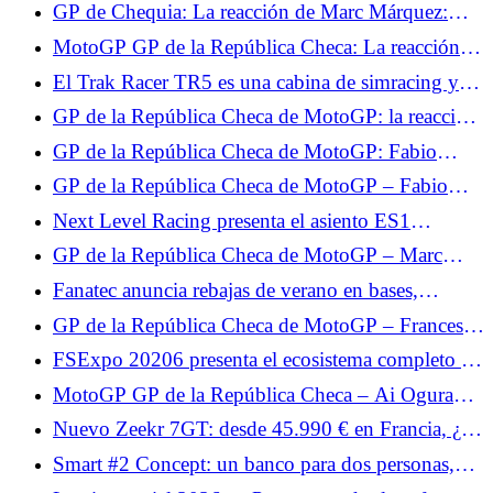
clasificación final de la carrera al sprint, Francesco
GP de Chequia: La reacción de Marc Márquez:
Bagnaia imperial, Fabio Quartararo no pudo hacer
"Muy contento con este 3º puesto"
MotoGP GP de la República Checa: La reacción
nada
de Ai Ogura "Mañana tendré otra oportunidad"
El Trak Racer TR5 es una cabina de simracing y
simulación de vuelo de gama de entrada.
GP de la República Checa de MotoGP: la reacción
de Francesco Bagnaia "Espero que mañana sea
GP de la República Checa de MotoGP: Fabio
igual de bueno"
Quartararo dimitió tras la carrera al sprint: “No hay
GP de la República Checa de MotoGP – Fabio
nada que esperar para mañana”
Quartararo fatalista tras la carrera: “No sentimos el
Next Level Racing presenta el asiento ES1
límite”
Hypercool para el simracing en plena canícula.
GP de la República Checa de MotoGP – Marc
Márquez, exhausto al final de la carrera: “La moto
Fanatec anuncia rebajas de verano en bases,
estaba ahí pero yo estaba vacía”
volantes, cabinas, pedales y packs.
GP de la República Checa de MotoGP – Francesco
Bagnaia indefenso ante Marc Márquez: “Mi ritmo
FSExpo 20206 presenta el ecosistema completo de
no era lo suficientemente rápido”
Moza Flight.
MotoGP GP de la República Checa – Ai Ogura
reconoce la superioridad de Marc Márquez: “Tenía
Nuevo Zeekr 7GT: desde 45.990 € en Francia, ¿un
algo extra”
precio agresivo para el shooting Brake eléctrico?
Smart #2 Concept: un banco para dos personas,
inesperado para un miniauto urbano eléctrico