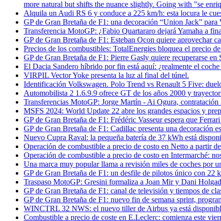
more natural but shifts the nuance slightly. Going with "se enr
Alquila un Audi RS 6 y conduce a 225 km/h: esta locura le cue
GP de Gran Bretaña de F1: una decoración “Union Jack” para W
Transferencia MotoGP: ¿Fabio Quartararo dejará Yamaha a fina
GP de Gran Bretaña de F1: Esteban Ocon quiere aprovechar ca
Precios de los combustibles: TotalEnergies bloquea el precio de l
GP de Gran Bretaña de F1: Pierre Gasly quiere recuperarse en S
El Dacia Sandero híbrido por fin está aquí: ¿realmente el coch
VIRPIL Vector Yoke presenta la luz al final del túnel.
Identificación Volkswagen. Polo Trend vs Renault 5 Five: duelo
Automobilista 2 1.6.9.9 ofrece GT de los años 2000 y trayectoria
Transferencias MotoGP: Jorge Martín - Ai Ogura, contrataci
MSFS 2024: World Update 22 abre los grandes espacios y prepa
GP de Gran Bretaña de F1: Frédéric Vasseur espera que Ferrari 
GP de Gran Bretaña de F1: Cadillac presenta una decoración es
Nuevo Cupra Raval: la pequeña batería de 37 kWh está disponib
Operación de combustible a precio de costo en Netto a partir de
Operación de combustible a precio de costo en Intermarché: nos
Una marca muy popular llama a revisión miles de coches por u
GP de Gran Bretaña de F1: un desfile de pilotos único con 22 
Traspaso MotoGP: Gresini formaliza a Joan Mir y Dani Holgado
GP de Gran Bretaña de F1: canal de televisión y tiempos de clas
GP de Gran Bretaña de F1: nuevo fin de semana sprint, programa
WINCTRL 32 NWS: el nuevo tiller de Airbus ya está disponibl
Combustible a precio de coste en E.Leclerc: comienza este viern