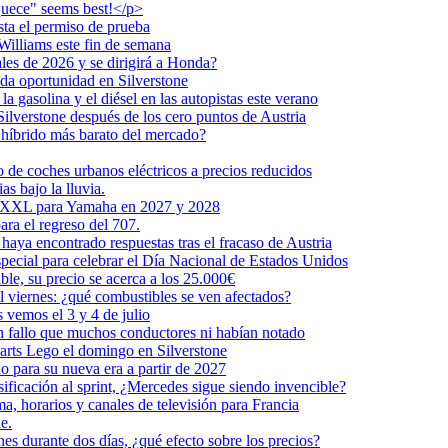
iquece" seems best!</p>
sta el permiso de prueba
illiams este fin de semana
les de 2026 y se dirigirá a Honda?
da oportunidad en Silverstone
a gasolina y el diésel en las autopistas este verano
ilverstone después de los cero puntos de Austria
e híbrido más barato del mercado?
 de coches urbanos eléctricos a precios reducidos
s bajo la lluvia.
ón XXL para Yamaha en 2027 y 2028
ra el regreso del 707.
haya encontrado respuestas tras el fracaso de Austria
pecial para celebrar el Día Nacional de Estados Unidos
le, su precio se acerca a los 25.000€
l viernes: ¿qué combustibles se ven afectados?
 vemos el 3 y 4 de julio
n fallo que muchos conductores ni habían notado
karts Lego el domingo en Silverstone
 para su nueva era a partir de 2027
ificación al sprint, ¿Mercedes sigue siendo invencible?
, horarios y canales de televisión para Francia
e.
es durante dos días, ¿qué efecto sobre los precios?