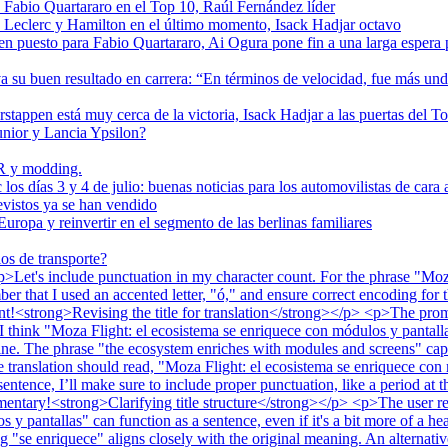
, Fabio Quartararo en el Top 10, Raúl Fernández líder
 a Leclerc y Hamilton en el último momento, Isack Hadjar octavo
en puesto para Fabio Quartararo, Ai Ogura pone fin a una larga espera
su buen resultado en carrera: “En términos de velocidad, fue más un
erstappen está muy cerca de la victoria, Isack Hadjar a las puertas del T
unior y Lancia Ypsilon?
R y modding.
os días 3 y 4 de julio: buenas noticias para los automovilistas de cara 
evistos ya se han vendido
Europa y reinvertir en el segmento de las berlinas familiares
os de transporte?
et's include punctuation in my character count. For the phrase "Moza 
 that I used an accented letter, "ó," and ensure correct encoding for tha
count!<strong>Revising the title for translation</strong></p> <p>The pro
 I think "Moza Flight: el ecosistema se enriquece con módulos y pantalla
fine. The phrase "the ecosystem enriches with modules and screens" capt
 translation should read, "Moza Flight: el ecosistema se enriquece con 
sentence, I’ll make sure to include proper punctuation, like a period at th
commentary!<strong>Clarifying title structure</strong></p> <p>The user r
 y pantallas" can function as a sentence, even if it's a bit more of a hea
 "se enriquece" aligns closely with the original meaning. An alternati