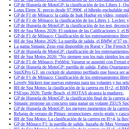
GP de Hungría de MotoGP: la clasificación de los Libres 1, Qu
Lotus Eletre X: precio desde 97.990€, el híbrido enchufable más
GP de F1 de Mónaco: la caída de Isak Hadjar en vídeo, rompió
GP de F1 de Mónaco: la clasificación de los Libres 1, Leclerc
GP de Hungría de MotoGP: la clasificación de los test, decepci
8H de Spa Motos 2026: El ranking de las Calificaciones 1, el 
GP de F1 de Mónaco: Clasificación de los entrenamientos libre
8H de Spa Motos 2026: La parrilla de salida, el BMW nº37 en l
La gama Simagic Zeus está disponible en Rseat y The French S
GP de Hungría de MotoGP: clasificación de los entrenamientos li
8H de Spa Motos 2026: “No siempre son los más rápidos los q
GP de F1 de Mónaco: Frédéric Vasseur se ausentó con Ferrari 
GP de Hungría de MotoGP: parrilla de salida, Fabio Quartararo
SimXPro GT, un cockpit de aluminio perfilado que busca ser a
GP de F1 de Mónaco: Clasificación de los entrenamientos libres
Lovely Stickers trae nuevas entregas para tus volantes y tus set
8H de Spa Motos: la clasificación de la carrera en H+2, el BMW
FSExpo 2026: Turtle Beach, el HOTAS alcanza la madurez.
GP de Hungría de MotoGP: la clasificación final de la carrera 
Simagic propone un concurso para ganar un volante ZEUS Spo
GP de Hungría de MotoGP: los mejores momentos de la carrera 
Rebajas de verano de Pimax: promociones, envío gratis y casco d
8H de Spa Motos: La clasificación de la carrera en H+4, la ll
GP de Mónaco F1: la parrilla de salida, hazaña de Max Versta