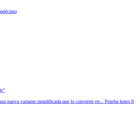
 undécimo
le"
na nueva variante simplificada que lo convierte en... Prueba lunes 8