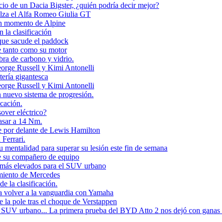
cio de un Dacia Bigster, ¿quién podría decir mejor?
alza el Alfa Romeo Giulia GT
en momento de Alpine
 la clasificación
que sacude el paddock
 tanto como su motor
bra de carbono y vidrio.
orge Russell y Kimi Antonelli
tería gigantesca
orge Russell y Kimi Antonelli
n nuevo sistema de progresión.
icación.
over eléctrico?
asar a 14 Nm.
e por delante de Lewis Hamilton
Ferrari.
mentalidad para superar su lesión este fin de semana
te su compañero de equipo
s más elevados para el SUV urbano
imiento de Mercedes
e la clasificación.
 volver a la vanguardia con Yamaha
 la pole tras el choque de Verstappen
V urbano... La primera prueba del BYD Atto 2 nos dejó con ganas de 