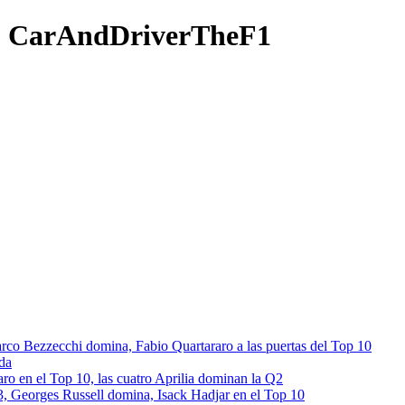
i - CarAndDriverTheF1
rco Bezzecchi domina, Fabio Quartararo a las puertas del Top 10
da
ro en el Top 10, las cuatro Aprilia dominan la Q2
s 3, Georges Russell domina, Isack Hadjar en el Top 10