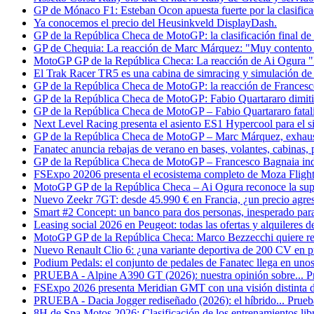
GP de Mónaco F1: Esteban Ocon apuesta fuerte por la clasifica
Ya conocemos el precio del Heusinkveld DisplayDash.
GP de la República Checa de MotoGP: la clasificación final de 
GP de Chequia: La reacción de Marc Márquez: "Muy contento c
MotoGP GP de la República Checa: La reacción de Ai Ogura "
El Trak Racer TR5 es una cabina de simracing y simulación de
GP de la República Checa de MotoGP: la reacción de Frances
GP de la República Checa de MotoGP: Fabio Quartararo dimitió 
GP de la República Checa de MotoGP – Fabio Quartararo fatalist
Next Level Racing presenta el asiento ES1 Hypercool para el s
GP de la República Checa de MotoGP – Marc Márquez, exhausto a
Fanatec anuncia rebajas de verano en bases, volantes, cabinas, 
GP de la República Checa de MotoGP – Francesco Bagnaia inde
FSExpo 20206 presenta el ecosistema completo de Moza Flight
MotoGP GP de la República Checa – Ai Ogura reconoce la supe
Nuevo Zeekr 7GT: desde 45.990 € en Francia, ¿un precio agresi
Smart #2 Concept: un banco para dos personas, inesperado para
Leasing social 2026 en Peugeot: todas las ofertas y alquileres 
MotoGP GP de la República Checa: Marco Bezzecchi quiere rev
Nuevo Renault Clio 6: ¿una variante deportiva de 200 CV en p
Podium Pedals: el conjunto de pedales de Fanatec llega en unos
PRUEBA - Alpine A390 GT (2026): nuestra opinión sobre... Pr
FSExpo 2026 presenta Meridian GMT con una visión distinta d
PRUEBA - Dacia Jogger rediseñado (2026): el híbrido... Prueb
8H de Spa Motos 2026: Clasificación de los entrenamientos libr