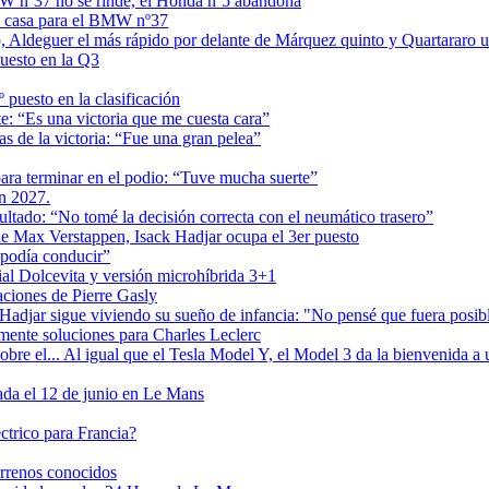
MW nº37 no se rinde, el Honda nº5 abandona
 en casa para el BMW nº37
, Aldeguer el más rápido por delante de Márquez quinto y Quartararo
uesto en la Q3
puesto en la clasificación
 “Es una victoria que me cuesta cara”
 de la victoria: “Fue una gran pelea”
ra terminar en el podio: “Tuve mucha suerte”
en 2027.
tado: “No tomé la decisión correcta con el neumático trasero”
 de Max Verstappen, Isack Hadjar ocupa el 3er puesto
podía conducir”
cial Dolcevita y versión microhíbrida 3+1
aciones de Pierre Gasly
adjar sigue viviendo su sueño de infancia: "No pensé que fuera posib
mente soluciones para Charles Leclerc
e el... Al igual que el Tesla Model Y, el Model 3 da la bienvenida a u
ada el 12 de junio en Le Mans
ctrico para Francia?
errenos conocidos