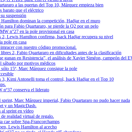
artararo a las puertas del Top 10, Márquez empieza bien
 barato que el eléctrico
 su suspensión
 y Hamilton dominan la competición, Hadjar en el muro
ón para Fabio Quartararo, se pierde la Q2 por un pelo
BMW n°27 en la pole provisional en casa
s 2, Lewis Hamilton confirma, Isack Hadjar recupera su nivel
a pole en casa
imracer con nuestro código promocional.
bres 2, Fabio Quartararo en dificultades antes de la clasificación
ue ganan en Resistencia”, el análisis de Xavier Siméon, campeón del
el sábado por motivos médicos
 sólo 15º, Marc Márquez consigue la pole
ccesible
 3, Kimi Antonelli toma el control, Isack Hadjar en el Top 10
ups.
 nº37 conserva el liderato
al sprint, Marc Márquez imperial, Fabio Quartararo no pudo hacer nada
rt y un MagicDash.
al sprint en vídeo
e realidad virtual de regalo.
uvia cae sobre Spa-Francorchamps
ppen, Lewis Hamilton al acecho