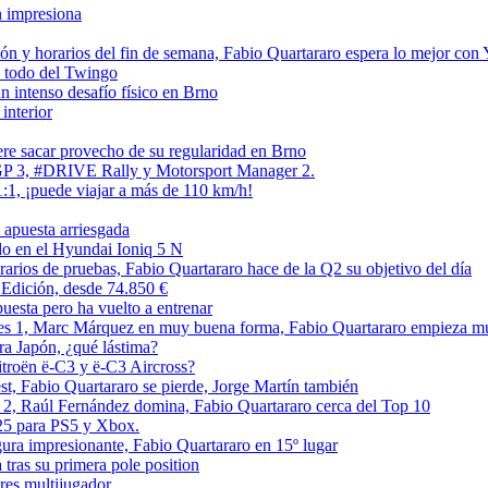
n impresiona
ón y horarios del fin de semana, Fabio Quartararo espera lo mejor con
 todo del Twingo
intenso desafío físico en Brno
interior
e sacar provecho de su regularidad en Brno
GP 3, #DRIVE Rally y Motorsport Manager 2.
:1, ¡puede viajar a más de 110 km/h!
apuesta arriesgada
ado en el Hyundai Ioniq 5 N
arios de pruebas, Fabio Quartararo hace de la Q2 su objetivo del día
 Edición, desde 74.850 €
puesta pero ha vuelto a entrenar
bres 1, Marc Márquez en muy buena forma, Fabio Quartararo empieza m
ra Japón, ¿qué lástima?
itroën ë-C3 y ë-C3 Aircross?
st, Fabio Quartararo se pierde, Jorge Martín también
 2, Raúl Fernández domina, Fabio Quartararo cerca del Top 10
25 para PS5 y Xbox.
ura impresionante, Fabio Quartararo en 15º lugar
ras su primera pole position
res multijugador.