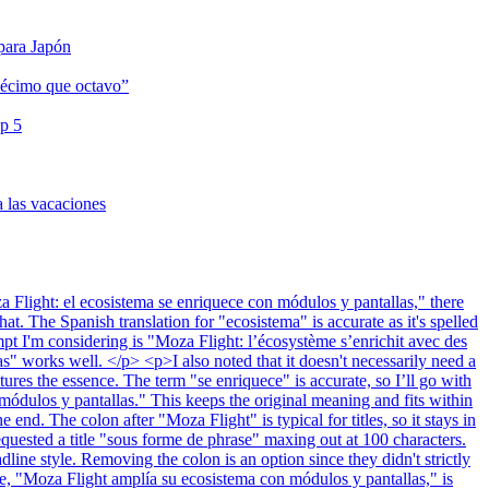
 para Japón
décimo que octavo”
op 5
a las vacaciones
Flight: el ecosistema se enriquece con módulos y pantallas," there
t. The Spanish translation for "ecosistema" is accurate as it's spelled
mpt I'm considering is "Moza Flight: l’écosystème s’enrichit avec des
s" works well. </p> <p>I also noted that it doesn't necessarily need a
ures the essence. The term "se enriquece" is accurate, so I’ll go with
módulos y pantallas." This keeps the original meaning and fits within
e end. The colon after "Moza Flight" is typical for titles, so it stays in
equested a title "sous forme de phrase" maxing out at 100 characters.
dline style. Removing the colon is an option since they didn't strictly
ve, "Moza Flight amplía su ecosistema con módulos y pantallas," is