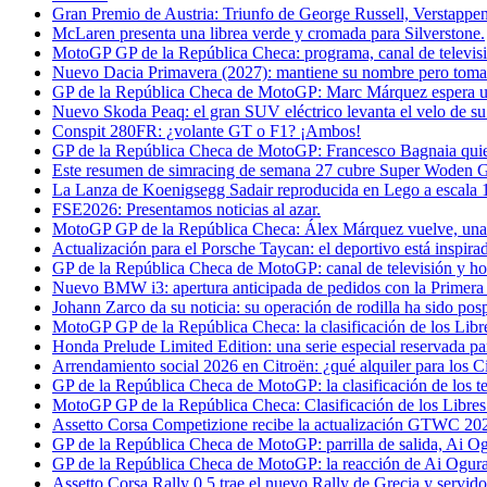
Gran Premio de Austria: Triunfo de George Russell, Verstappe
McLaren presenta una librea verde y cromada para Silverstone.
MotoGP GP de la República Checa: programa, canal de televisi
Nuevo Dacia Primavera (2027): mantiene su nombre pero toma
GP de la República Checa de MotoGP: Marc Márquez espera un 
Nuevo Skoda Peaq: el gran SUV eléctrico levanta el velo de su 
Conspit 280FR: ¿volante GT o F1? ¡Ambos!
GP de la República Checa de MotoGP: Francesco Bagnaia quier
Este resumen de simracing de semana 27 cubre Super Woden 
La Lanza de Koenigsegg Sadair reproducida en Lego a escala 1
FSE2026: Presentamos noticias al azar.
MotoGP GP de la República Checa: Álex Márquez vuelve, una 
Actualización para el Porsche Taycan: el deportivo está inspir
GP de la República Checa de MotoGP: canal de televisión y hor
Nuevo BMW i3: apertura anticipada de pedidos con la Primera
Johann Zarco da su noticia: su operación de rodilla ha sido pos
MotoGP GP de la República Checa: la clasificación de los Li
Honda Prelude Limited Edition: una serie especial reservada pa
Arrendamiento social 2026 en Citroën: ¿qué alquiler para los C
GP de la República Checa de MotoGP: la clasificación de los te
MotoGP GP de la República Checa: Clasificación de los Libres
Assetto Corsa Competizione recibe la actualización GTWC 20
GP de la República Checa de MotoGP: parrilla de salida, Ai Og
GP de la República Checa de MotoGP: la reacción de Ai Ogura t
Assetto Corsa Rally 0.5 trae el nuevo Rally de Grecia y servido