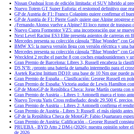
Nissan Qashqai Icon de edición limitada: el SUV híbrido al pre
Nuevo Totem GT Super Euforia: el restomod definitivo que re
GP de Austria de F1: Franco Colapinto quiere confirmar el bu
GP de Austria de F1: Pierre Gasly quiere que Alpine progrese en
¿Fernando Alonso vuelve a Alpine? El loco rumor de traspaso 
Nuevo Cupra Formentor VZ5: una incorporación que se mueve
Next Level Racing ES3 Elite presenta asientos de carreras en fi
Mercedes presenta su colección cápsula “Blue Wonder” con Ge
BMW X5: la nueva versión llega con versión eléctrica y una ba
Mercedes presenta su colección cápsula “Blue Wonder” con Ge
Wreckfest 2 recibe el parche 8 con coches estadounidenses y u
Gran Premio de Barcelona: Libres 3, Russell encabeza la clasif
DS N°8: ¿pronto una batería de tamaño intermedio para el cross
Asetek Racing Initium DD10: una base de 10 Nm que puede p
Gran Premio de España – Clasificación: George Russell en pol
Gran Premio de España: Victoria audaz de Lewis Hamilton con 
GP de MotoGP de República Checa: Jorge Martín cuenta con su 
Gran Premio de Austria – Libres 1: Antonelli marca el tono an
Nuevo Toyota Yaris Cross rediseñado: desde 29.500 €, precio
Gran Premio de Austria – Libres 2: Antonelli confirma el rend
Gran Premio de Austria - Libres 3: Russell, el más rápido antes d
GP de la República Checa de MotoGP: Fabio Quartararo espera
Gran Premio de Austria: Calificación – George Russell consigue
PRUEBA - BYD Atto 2 DM-i (2026): nuestra opinión sobre el SU
de 2026