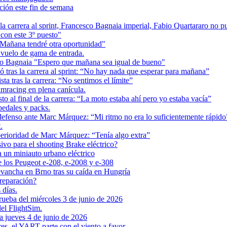
ción este fin de semana
la carrera al sprint, Francesco Bagnaia imperial, Fabio Quartararo no 
on este 3º puesto"
Mañana tendré otra oportunidad"
 vuelo de gama de entrada.
co Bagnaia "Espero que mañana sea igual de bueno"
tras la carrera al sprint: “No hay nada que esperar para mañana”
a tras la carrera: “No sentimos el límite”
imracing en plena canícula.
l final de la carrera: “La moto estaba ahí pero yo estaba vacía”
pedales y packs.
fenso ante Marc Márquez: “Mi ritmo no era lo suficientemente rápido
.
rioridad de Marc Márquez: “Tenía algo extra”
vo para el shooting Brake eléctrico?
 un miniauto urbano eléctrico
de los Peugeot e-208, e-2008 y e-308
ancha en Brno tras su caída en Hungría
reparación?
 días.
ueba del miércoles 3 de junio de 2026
el FlightSim.
a jueves 4 de junio de 2026
es, el YART parte con el viento a favor