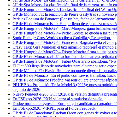
8H de Spa Motos: La clasificación de la carrera en H+6, el B
8H de Spa Motos: La clasificación final de la carrera, triunfo
GP de Hungría de MotoGP: La clasificación final del Warm Up
GP de Mónaco F1: la reacción de Pierre Gasly tras su noveno p
Pedales Podium de Fanatec: ¡Por fin hay fecha de lanzamiento!
GP de F1 de Mónaco: Isack Hadjar lleno de esperanza tras su 5º 
GP de Hungría de MotoGP – Marc Márquez gana brillantemente:
GP de Hungría de MotoGP – Pedro Acosta se queda a las puertas
Sonic Racing: CrossWorlds recibe a Godzilla y Evangelion.
GP de Hungría de MotoGP – Francesco Bagnaia evita el caos pa
Crazy Taxi: Gira Mundial: el taxi amarillo recorrerá el mundo 
GP de Hungría de MotoGP – Diogo Moreira firma su mejor resul
GP de F1 de Mónaco: clasificación final de la carrera, retirada
GP de Hungría de MotoGP – Fabio Quartararo abandona: “No 
El Fiat 500 llega lleno de novedades para el verano: serie espe
GP de Mónaco F1: Flavio Briatore no puede digerir las penaliz
GP de F1 de Mónaco - En el podio con Lewis Hamilton, Isack H
GP de F1 de Mónaco: Frédéric Vasseur quiere encontrar rápida
PRUEBA - Propulsión Tesla Model 3 (2026): nuestra opinión sobr
de junio de 2026
Nuevo Peugeot e-208 GTI (2026): la versión definitiva present
En FSExpo 2026, PXN se lanza al simulador de vuelo.
Dodge pronto de regreso a Europa: ¿el candidato a cargador elé
En FSExpo2026, VIRPIL pasa al Force Feedback.
GP de F1 de Barcelona: Esteban Ocon con ganas de volver a t