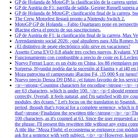
GP de Holanda de MotoGP: la clasificación de la carrera sprint
GP de Austria de F1: parrilla de salida, George Russell supera
GP de Holanda de MotoGP: clasificación final de la carrera, bu
The Crew Motorfest llegará pronto a Nintendo Switch 2.
MotoGP GP de Holanda – Fabio Quartararo pone en perspectiva 
iRacing eleva el precio de sus suscripciones.
GP de Austria de F1: la clasificación final de la carrera, Max V
Arrendamiento social 2026: ¿qué alquileres para Alfa Romeo J
¿El distintivo de peaje electrónico sólo sirve en vacaciones?
Assetto Corsa EVO 0.8 añade tres coches nuevos, Kyalami, V
Funcionamiento con combustible a precio de coste en E.Leclerc l
Nuevo Ferrari Luce: es un éxito en China, los 88 ejemplares pr
Sorpresa, Hyundai podría dar la sucesión al Elantra y al i40 en 
Moza patrocina el campeonato iRacing F4, ¡35 000 $ en juego!
Nuevo precio Denza D9 DM-i: ¿el futuro favorito de los servici
<p><strong>Counting characters for encoding</strong></p> <p>L
are 63 characters, which is under 100. </p> <p>I should remember
correctly. Overall, it feels natural, and I'm satisfied with my 
modules, des écrans." Let's focus on the translation to Spanish.
period, though that’s typical for a complete sentence, which is 
that!<strong>Finalizing the rewritten title</strong></p> <p>The
100 characters, as it's counted at 63. Since the user requested a 
the phrase. I'll present this rewritten title without any extra 
A title like "Moza Flight: el ecosistema se enriquece con módulos
ask for a sentence with verb subject. </p> <p>However, keeping