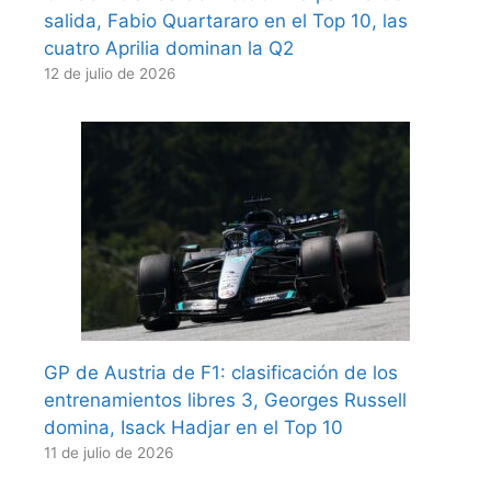
salida, Fabio Quartararo en el Top 10, las
cuatro Aprilia dominan la Q2
12 de julio de 2026
GP de Austria de F1: clasificación de los
entrenamientos libres 3, Georges Russell
domina, Isack Hadjar en el Top 10
11 de julio de 2026