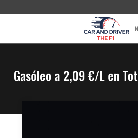
Saltar
al
contenido
N
Gasóleo a 2,09 €/L en Tot