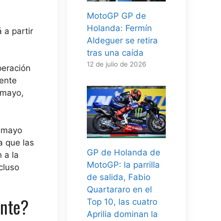
MotoGP GP de
Holanda: Fermín
 a partir
Aldeguer se retira
tras una caída
12 de julio de 2026
peración
mente
 mayo,
e mayo
a que las
GP de Holanda de
 a la
MotoGP: la parrilla
cluso
de salida, Fabio
Quartararo en el
ente?
Top 10, las cuatro
Aprilia dominan la