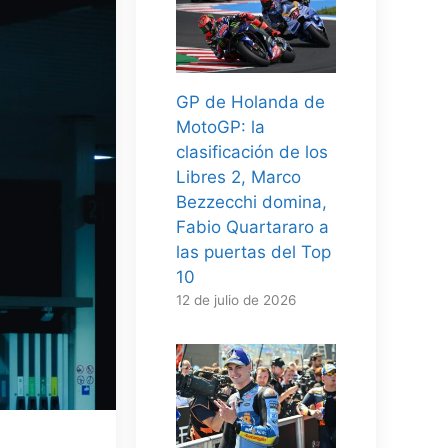
GP de Holanda de
MotoGP: la
clasificación de los
Libres 2, Marco
Bezzecchi domina,
Fabio Quartararo a
las puertas del Top
10
12 de julio de 2026