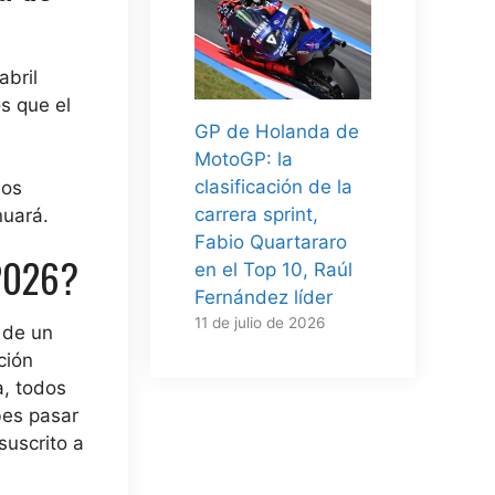
abril
s que el
GP de Holanda de
MotoGP: la
clasificación de la
los
carrera sprint,
nuará.
Fabio Quartararo
 2026?
en el Top 10, Raúl
Fernández líder
11 de julio de 2026
 de un
ción
a,
todos
bes pasar
suscrito a