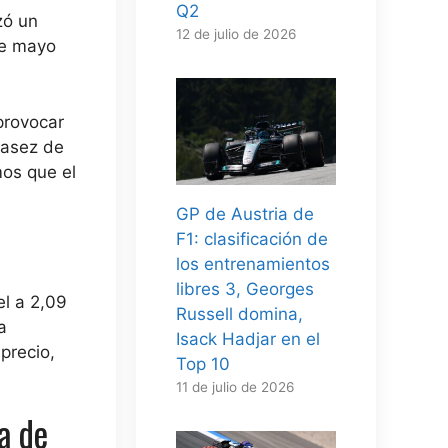
Q2
zó un
12 de julio de 2026
de mayo
provocar
casez de
mos que el
GP de Austria de
F1: clasificación de
los entrenamientos
libres 3, Georges
el a 2,09
Russell domina,
a
Isack Hadjar en el
precio,
Top 10
11 de julio de 2026
a de