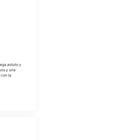
tega astuto y
osos y una
 con la