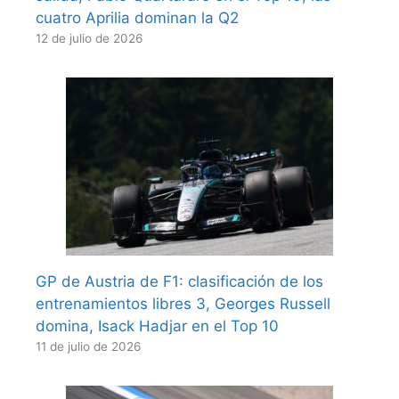
cuatro Aprilia dominan la Q2
12 de julio de 2026
GP de Austria de F1: clasificación de los
entrenamientos libres 3, Georges Russell
domina, Isack Hadjar en el Top 10
11 de julio de 2026