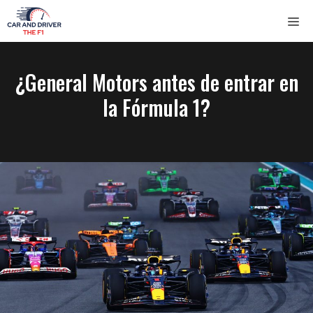
Saltar
ME
al
contenido
¿General Motors antes de entrar en
la Fórmula 1?