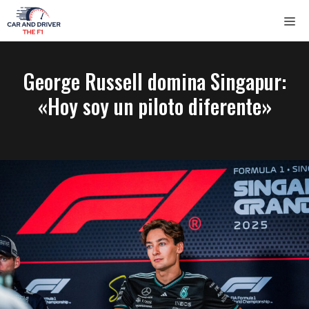
Saltar
ME
al
contenido
George Russell domina Singapur:
«Hoy soy un piloto diferente»