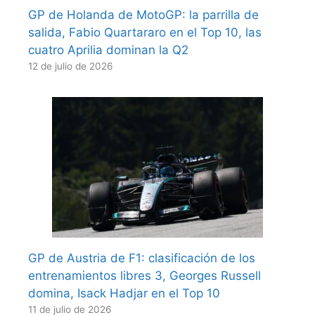
GP de Holanda de MotoGP: la parrilla de
salida, Fabio Quartararo en el Top 10, las
cuatro Aprilia dominan la Q2
12 de julio de 2026
GP de Austria de F1: clasificación de los
entrenamientos libres 3, Georges Russell
domina, Isack Hadjar en el Top 10
11 de julio de 2026