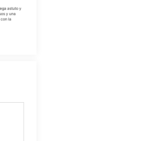
tega astuto y
osos y una
 con la