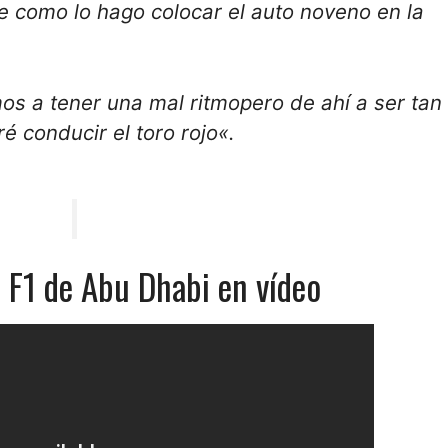
 se como lo hago
colocar el auto noveno
en la
os a tener una
mal ritmo
pero de ahí a ser
tan
aré
conducir el toro rojo
«.
 F1 de Abu Dhabi en vídeo