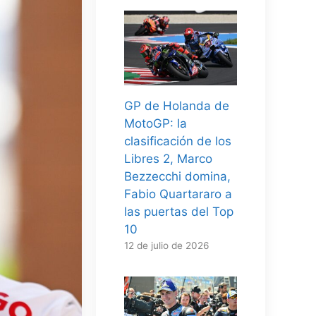
GP de Holanda de
MotoGP: la
clasificación de los
Libres 2, Marco
Bezzecchi domina,
Fabio Quartararo a
las puertas del Top
10
12 de julio de 2026