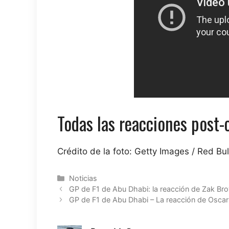
Todas las reacciones post-
Crédito de la foto: Getty Images / Red Bul
Categorías
Noticias
GP de F1 de Abu Dhabi: la reacción de Zak Bro
GP de F1 de Abu Dhabi – La reacción de Oscar Pia