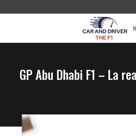
Saltar
al
contenido
N
GP Abu Dhabi F1 – La rea