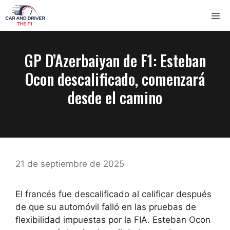
Saltar
ME
al
contenido
GP D’Azerbaiyan de F1: Esteban
Ocon descalificado, comenzará
desde el camino
21 de septiembre de 2025
El francés fue descalificado al calificar después
de que su automóvil falló en las pruebas de
flexibilidad impuestas por la FIA. Esteban Ocon