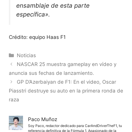
ensamblaje de esta parte
específica».
Crédito: equipo Haas F1
Categorías
Noticias
NASCAR 25 muestra gameplay en vídeo y
anuncia sus fechas de lanzamiento.
GP D’Azerbaiyan de F1: En el video, Oscar
Piasstri destruye su auto en la primera ronda de
raza
Paco Muñoz
Soy Paco, redactor dedicado para CarAndDriverTheF1, tu
referencia definitiva de la Fórmula 1. Apasionado de la