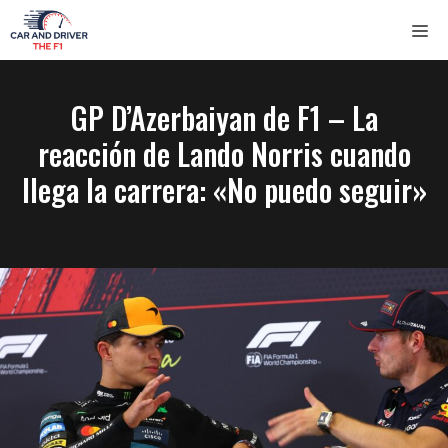
Saltar
ME
al
contenido
GP D’Azerbaiyan de F1 – La
reacción de Lando Norris cuando
llega la carrera: «No puedo seguir»