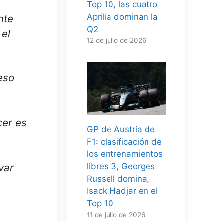
Top 10, las cuatro
Aprilia dominan la
nte
Q2
 el
12 de julio de 2026
eso
cer es
GP de Austria de
F1: clasificación de
los entrenamientos
var
libres 3, Georges
Russell domina,
Isack Hadjar en el
Top 10
11 de julio de 2026