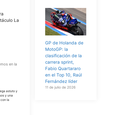
ra
ctáculo La
GP de Holanda de
MotoGP: la
clasificación de la
carrera sprint,
emos en la
Fabio Quartararo
en el Top 10, Raúl
Fernández líder
11 de julio de 2026
tega astuto y
osos y una
 con la