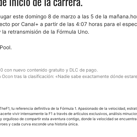
e inicio de la carrera.
á lugar este domingo 8 de marzo a las 5 de la mañana.
ho
recto por Canal+
a partir de las 4:07 horas para el espe
 y la retransmisión de la Fórmula Uno.
Pool.
 con nuevo contenido gratuito y DLC de pago.
n Ocon tras la clasificación: «Nadie sabe exactamente dónde estar
F1, tu referencia definitiva de la Fórmula 1. Apasionado de la velocidad, estra
acerte vivir intensamente la F1 a través de artículos exclusivos, análisis minuci
y orgulloso de compartir esta aventura contigo, donde la velocidad se encuentra
éroes y cada curva esconde una historia única.