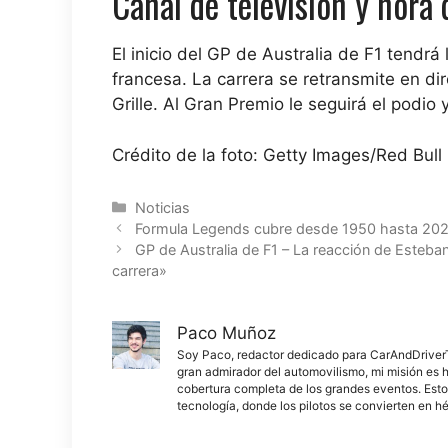
Canal de televisión y hora d
El inicio del GP de Australia de F1 tendr
francesa.
La carrera se retransmite en di
Grille. Al Gran Premio le seguirá el podio
Crédito de la foto: Getty Images/Red Bull 
Categorías
Noticias
Formula Legends cubre desde 1950 hasta 2020
GP de Australia de F1 – La reacción de Esteba
carrera»
Paco Muñoz
Soy Paco, redactor dedicado para CarAndDriverThe
gran admirador del automovilismo, mi misión es h
cobertura completa de los grandes eventos. Esto
tecnología, donde los pilotos se convierten en h