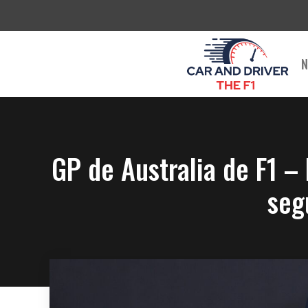
Saltar
al
contenido
N
GP de Australia de F1 – 
seg