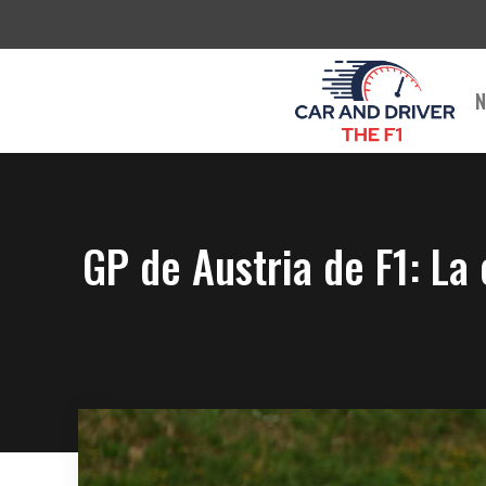
Saltar
al
contenido
N
GP de Austria de F1: La 