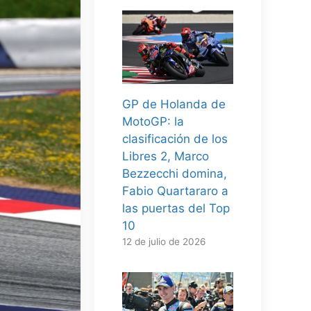
GP de Holanda de
MotoGP: la
clasificación de los
Libres 2, Marco
Bezzecchi domina,
Fabio Quartararo a
las puertas del Top
10
12 de julio de 2026