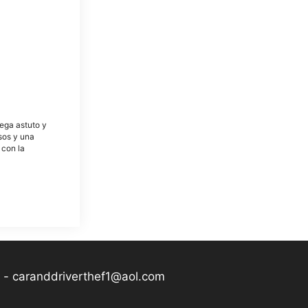
tega astuto y
osos y una
 con la
-
caranddriverthef1@aol.com