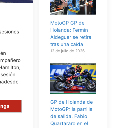
MotoGP GP de
Holanda: Fermín
 sesiones
Aldeguer se retira
tras una caída
12 de julio de 2026
ién
compañero
Hamilton,
 sesión
na
desde
GP de Holanda de
ings
MotoGP: la parrilla
de salida, Fabio
Quartararo en el