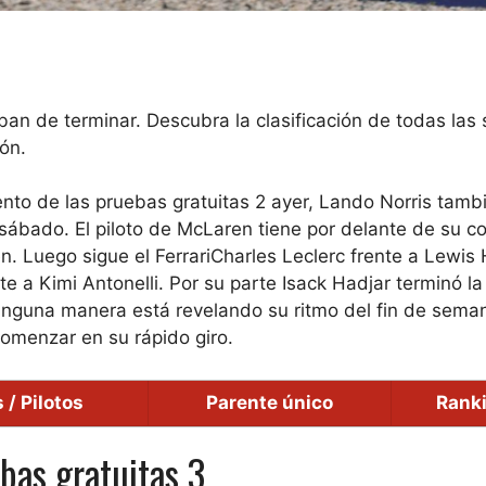
ban de terminar. Descubra la clasificación de todas las
ón.
to de las pruebas gratuitas 2 ayer,
Lando Norris tamb
e sábado
. El piloto de McLaren tiene por delante de su 
en.
Luego sigue el Ferrari
Charles Leclerc frente a Lewis 
te a Kimi Antonelli. Por su parte
Isack Hadjar terminó la
nguna manera está revelando su ritmo del fin de sema
comenzar en su rápido giro.
 / Pilotos
Parente único
Rank
ebas gratuitas 3