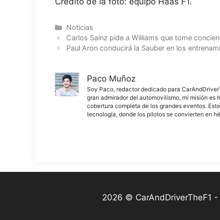
Crédito de la foto: equipo Haas F1.
Categorías
Noticias
Carlos Sainz pide a Williams que tome concienc
Paul Aron conducirá la Sauber en los entrenami
Paco Muñoz
Soy Paco, redactor dedicado para CarAndDriverThe
gran admirador del automovilismo, mi misión es h
cobertura completa de los grandes eventos. Esto
tecnología, donde los pilotos se convierten en h
2026 © CarAndDriverTheF1 