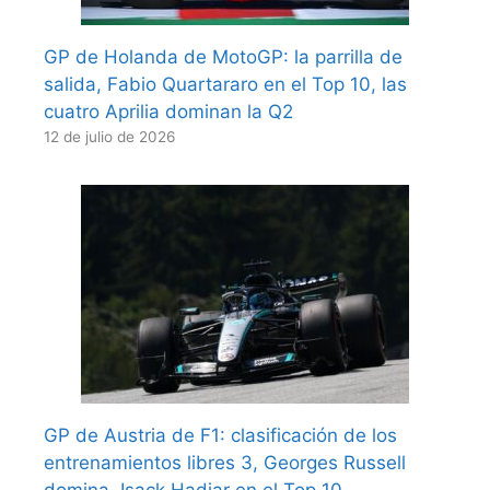
GP de Holanda de MotoGP: la parrilla de
salida, Fabio Quartararo en el Top 10, las
cuatro Aprilia dominan la Q2
12 de julio de 2026
GP de Austria de F1: clasificación de los
entrenamientos libres 3, Georges Russell