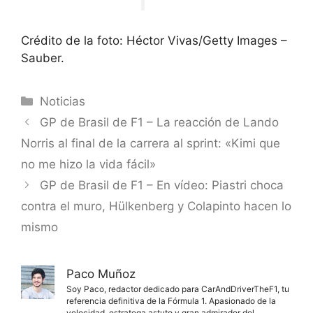
Crédito de la foto: Héctor Vivas/Getty Images –
Sauber.
Categorías
Noticias
GP de Brasil de F1 – La reacción de Lando
Norris al final de la carrera al sprint: «Kimi que
no me hizo la vida fácil»
GP de Brasil de F1 – En vídeo: Piastri choca
contra el muro, Hülkenberg y Colapinto hacen lo
mismo
Paco Muñoz
Soy Paco, redactor dedicado para CarAndDriverTheF1, tu
referencia definitiva de la Fórmula 1. Apasionado de la
velocidad, estratega astuto y gran admirador del