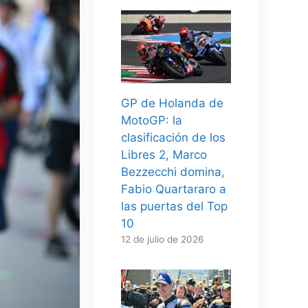
GP de Holanda de
MotoGP: la
clasificación de los
Libres 2, Marco
Bezzecchi domina,
Fabio Quartararo a
las puertas del Top
10
12 de julio de 2026