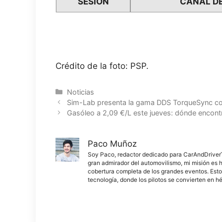
SESIÓN
CANAL DE
Crédito de la foto: PSP.
Categorías
Noticias
Sim-Lab presenta la gama DDS TorqueSync c
Gasóleo a 2,09 €/L este jueves: dónde encontr
Paco Muñoz
Soy Paco, redactor dedicado para CarAndDriverThe
gran admirador del automovilismo, mi misión es h
cobertura completa de los grandes eventos. Esto
tecnología, donde los pilotos se convierten en h