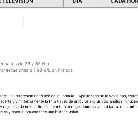
 TELEVISIÓN
DÍA
CADA HO
on bases de 26 y 39 Nm.
ar estaciones a 1,93 €/L en Francia
F1, tu referencia definitiva de la Fórmula 1. Apasionado de la velocidad, estra
acerte vivir intensamente la F1 a través de artículos exclusivos, análisis minuci
y orgulloso de compartir esta aventura contigo, donde la velocidad se encuentra
éroes y cada curva esconde una historia única.