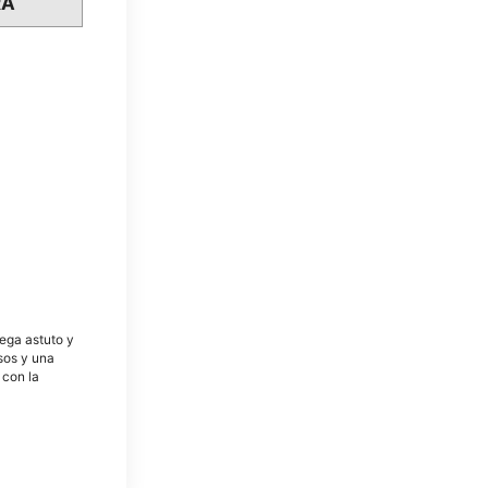
RA
tega astuto y
osos y una
 con la