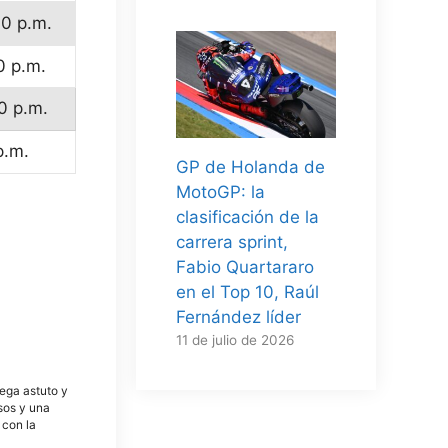
40 p.m.
0 p.m.
40 p.m.
p.m.
GP de Holanda de
MotoGP: la
clasificación de la
carrera sprint,
Fabio Quartararo
en el Top 10, Raúl
Fernández líder
11 de julio de 2026
tega astuto y
osos y una
 con la