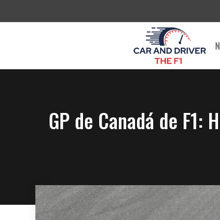
Saltar
al
contenido
N
GP de Canadá de F1: H