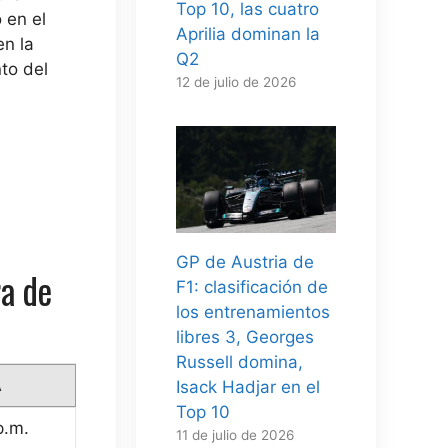
Top 10, las cuatro
 en el
Aprilia dominan la
en la
Q2
to del
12 de julio de 2026
GP de Austria de
ra de
F1: clasificación de
los entrenamientos
libres 3, Georges
Russell domina,
A
Isack Hadjar en el
Top 10
p.m.
11 de julio de 2026