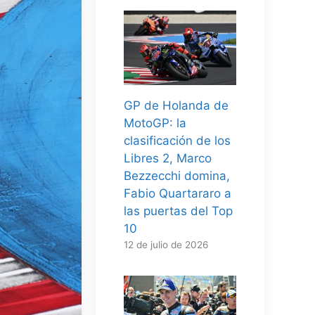
GP de Holanda de
MotoGP: la
clasificación de los
Libres 2, Marco
Bezzecchi domina,
Fabio Quartararo a
las puertas del Top
10
12 de julio de 2026