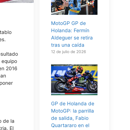
MotoGP GP de
Holanda: Fermín
tablo
Aldeguer se retira
es.
tras una caída
12 de julio de 2026
esultado
l equipo
 en 2016
ban
uponer
GP de Holanda de
MotoGP: la parrilla
de salida, Fabio
 de la
Quartararo en el
ia. El