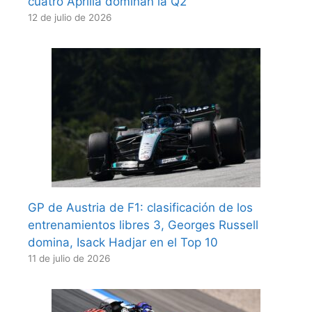
cuatro Aprilia dominan la Q2
12 de julio de 2026
GP de Austria de F1: clasificación de los
entrenamientos libres 3, Georges Russell
domina, Isack Hadjar en el Top 10
11 de julio de 2026