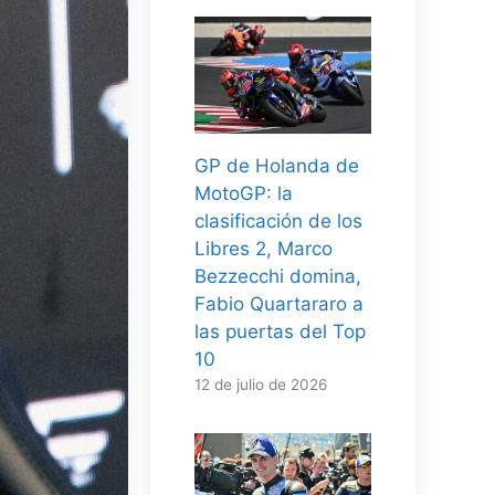
GP de Holanda de
MotoGP: la
clasificación de los
Libres 2, Marco
Bezzecchi domina,
Fabio Quartararo a
las puertas del Top
10
12 de julio de 2026