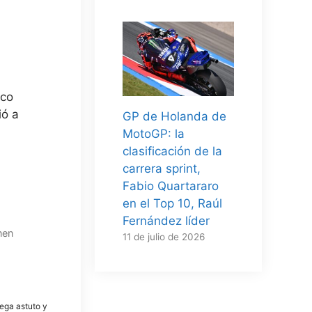
rco
ió a
GP de Holanda de
MotoGP: la
clasificación de la
carrera sprint,
Fabio Quartararo
en el Top 10, Raúl
Fernández líder
nen
11 de julio de 2026
tega astuto y