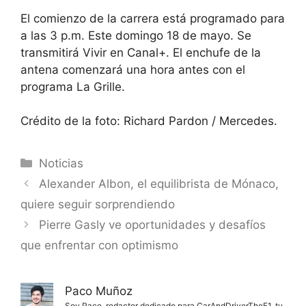
El comienzo de la carrera está programado para
a las 3 p.m.
Este domingo 18 de mayo. Se
transmitirá
Vivir en Canal+
. El enchufe de la
antena comenzará una hora antes con el
programa La Grille.
Crédito de la foto: Richard Pardon / Mercedes.
Categorías
Noticias
Alexander Albon, el equilibrista de Mónaco,
quiere seguir sorprendiendo
Pierre Gasly ve oportunidades y desafíos
que enfrentar con optimismo
Paco Muñoz
Soy Paco, redactor dedicado para CarAndDriverTheF1, tu