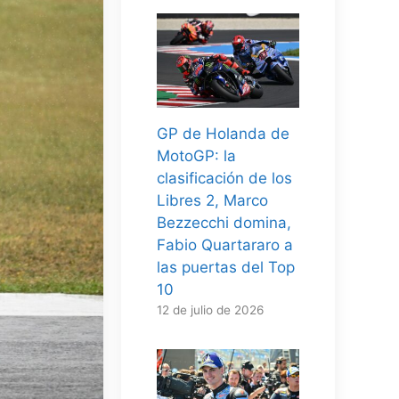
GP de Holanda de
MotoGP: la
clasificación de los
Libres 2, Marco
Bezzecchi domina,
Fabio Quartararo a
las puertas del Top
10
12 de julio de 2026