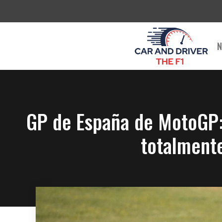
Saltar
al
contenido
N
GP de España de MotoGP: l
totalmente