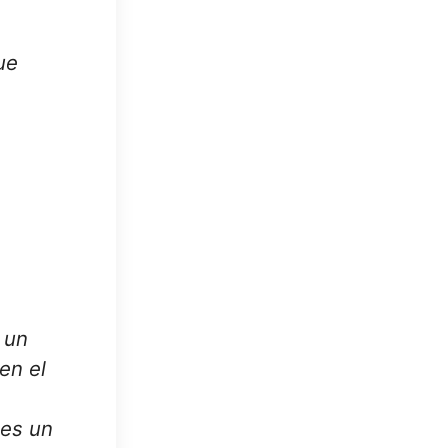
ue
 un
en el
 es un