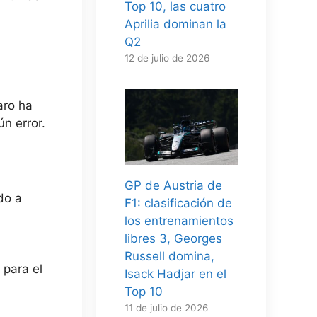
Top 10, las cuatro
Aprilia dominan la
Q2
12 de julio de 2026
aro ha
n error.
GP de Austria de
ado a
F1: clasificación de
los entrenamientos
libres 3, Georges
Russell domina,
 para el
Isack Hadjar en el
Top 10
11 de julio de 2026