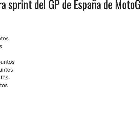
rera sprint del GP de España de Moto
ntos
s
puntos
untos
ntos
tos