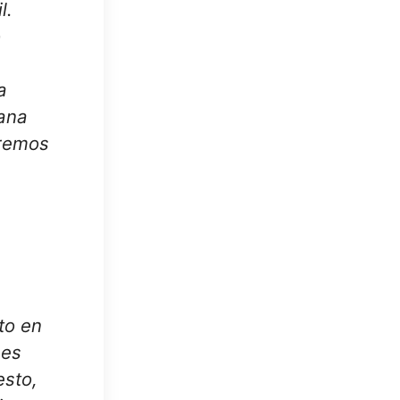
l.
o
a
ñana
remos
a
to en
 es
esto,