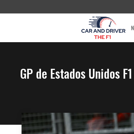
Saltar
al
contenido
N
GP de Estados Unidos F1 