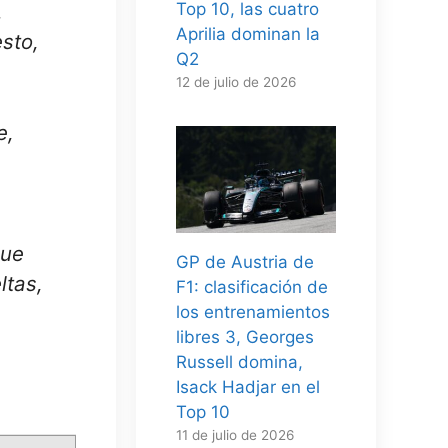
.
Top 10, las cuatro
Aprilia dominan la
sto,
Q2
12 de julio de 2026
e,
que
GP de Austria de
ltas,
F1: clasificación de
los entrenamientos
libres 3, Georges
Russell domina,
Isack Hadjar en el
Top 10
11 de julio de 2026