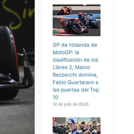
GP de Holanda de
MotoGP: la
clasificación de los
Libres 2, Marco
Bezzecchi domina,
Fabio Quartararo a
las puertas del Top
10
12 de julio de 2026