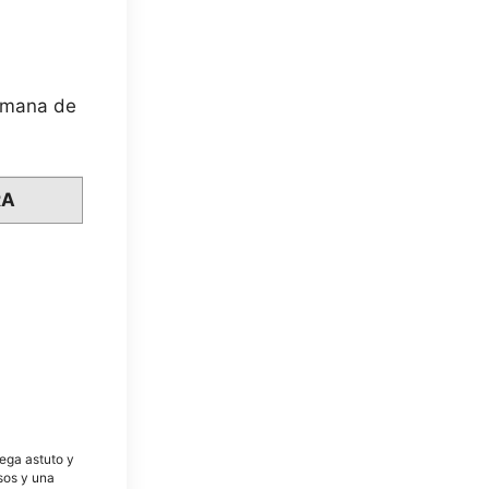
semana de
RA
tega astuto y
osos y una