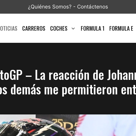
¿Quiénes Somos?
-
Contáctenos
OTICIAS
CARREROS
COCHES
FORMULA 1
FORMULA E
oGP – La reacción de Johann Z
los demás me permitieron en