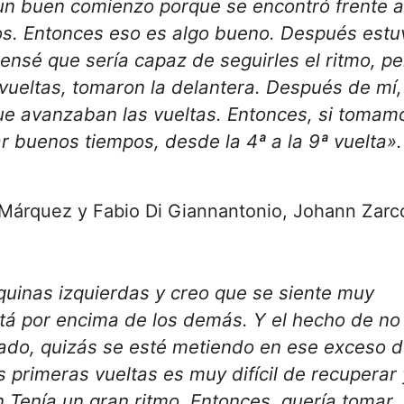
n buen comienzo porque se encontró frente a
s. Entonces eso es algo bueno. Después estu
nsé que sería capaz de seguirles el ritmo, pe
vueltas, tomaron la delantera. Después de mí, 
e avanzaban las vueltas. Entonces, si tomamo
r buenos tiempos, desde la 4ª a la 9ª vuelta».
 Márquez y Fabio Di Giannantonio, Johann Zarc
quinas izquierdas y creo que se siente muy
tá por encima de los demás. Y el hecho de no
sado, quizás se esté metiendo en ese exceso 
s primeras vueltas es muy difícil de recuperar 
n
Tenía un gran ritmo. Entonces, quería tomar