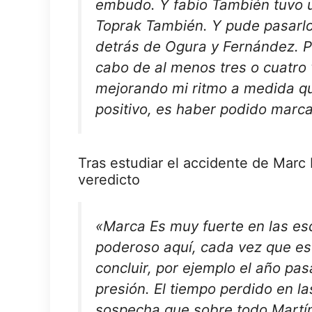
embudo. Y
fabio
También tuvo u
Toprak
También. Y pude pasarlo
detrás de Ogura y Fernández. Pe
cabo de al menos tres o cuatro 
mejorando mi ritmo a medida qu
positivo, es haber podido marca
Tras estudiar el accidente de Marc
veredicto
«
Marca
Es muy fuerte en las es
poderoso aquí, cada vez que es
concluir, por ejemplo el año pa
presión. El tiempo perdido en la
sospecha que sobre todo
Martí