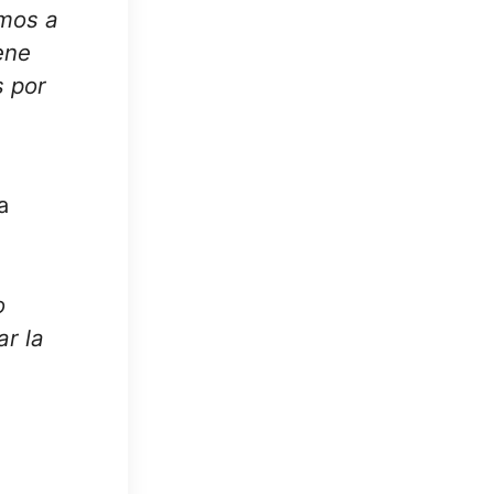
emos a
ene
s por
a
o
ar la