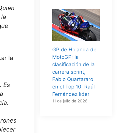
uien
 la
que
GP de Holanda de
MotoGP: la
ar la
clasificación de la
carrera sprint,
Fabio Quartararo
. Es
en el Top 10, Raúl
 a
Fernández líder
11 de julio de 2026
ia.
irones
blecer