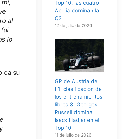
 mí,
Top 10, las cuatro
ve
Aprilia dominan la
Q2
ro al
12 de julio de 2026
fui
s lo
o da su
GP de Austria de
F1: clasificación de
los entrenamientos
libres 3, Georges
Russell domina,
de
Isack Hadjar en el
Top 10
y
11 de julio de 2026