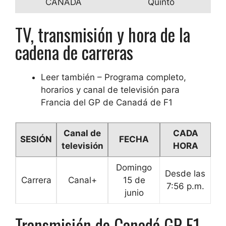
CANADÁ
Quinto
TV, transmisión y hora de la
cadena de carreras
Leer también – Programa completo,
horarios y canal de televisión para
Francia del GP de Canadá de F1
Canal de
CADA
SESIÓN
FECHA
televisión
HORA
Domingo
Desde las
Carrera
Canal+
15 de
7:56 p.m.
junio
Transmisión de Canadá GP F1