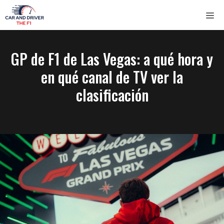
Saltar
ME
al
contenido
GP de F1 de Las Vegas: a qué hora y
en qué canal de TV ver la
clasificación